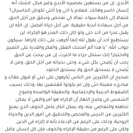
الأبدي. إن من يستهين بمصيره الأبدي وغير مبال، لاشك أنه
إنسان خاسر وهالك. فعلام يا أخي ويا أختي تكونان الخاسران؟
فتعالا إلى كلمة سواء. تعالا كي نفحص وندقق من أجل الحق،
من أجل سعادة أبدية حقيقية، من أجل حياة أفضل. إن الله لن
يقبل عذرا من أحد حتى ولو كان ذلك العذر هو الإكراه. لن
يستطيع أحد أن يقول لله إنما أُكرهت على ذلك إكراها. سيكون
جواب الله: "يا هذا ألم أمنحك العقل والفكر والقدرة على التمييز
والاختيار؟ إنك ستنال جزاء ما اخترت، إن من يبحث عن الحق
يجب أن يُضحي بكل شيء، وحتى بحياته من أجل الحق، ومن لا
يُضحي لا يستحق الحق ولا يستحق الخلود.
صحيح أن الكثيرين من الناس يُكرهون على تبني أو قبول عقائد و
مباديء معينة حتى وإن لم يكونوا مُقتنعين بها، وذلك بسبب
الضغوط الدينية والإجتماعية. والحقيقة الواضحة وضوح
الشمس في وضح النهار أن الإكراه هو أمر واقعي لا يمكن
تجاهله والتغاضي عنه، ولا يمكن انكار عامل الخوف الذي يمنع
الكثيرين من الدرس والفحص والتدقيق في أمور الدين والحياة
الروحية، وذلك على الرغم من الإدعاء بأنه لا إكراه في الدين.
ولكن على الرغم من حقيقة الإكراه والخوف فإن كل إنسان عاقل