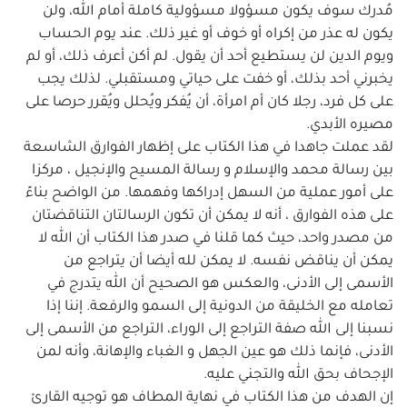
مُدرك سوف يكون مسؤولا مسؤولية كاملة أمام الله، ولن
يكون له عذر من إكراه أو خوف أو غير ذلك. عند يوم الحساب
ويوم الدين لن يستطيع أحد أن يقول. لم أكن أعرف ذلك، أو لم
يخبرني أحد بذلك، أو خفت على حياتي ومستقبلي. لذلك يجب
على كل فرد، رجلا كان أم امرأة، أن يُفكر ويُحلل ويُقرر حرصا على
مصيره الأبدي.
لقد عملت جاهدا في هذا الكتاب على إظهار الفوارق الشاسعة
بين رسالة محمد والإسلام و رسالة المسيح والإنجيل ، مركزا
على أمور عملية من السهل إدراكها وفهمها. من الواضح بناءً
على هذه الفوارق ، أنه لا يمكن أن تكون الرسالتان التناقضتان
من مصدر واحد، حيث كما قلنا في صدر هذا الكتاب أن الله لا
يمكن أن يناقض نفسه. لا يمكن لله أيضا أن يتراجع من
الأسمى إلى الأدنى، والعكس هو الصحيح أن الله يتدرج في
تعامله مع الخليقة من الدونية إلى السمو والرفعة. إننا إذا
نسبنا إلى الله صفة التراجع إلى الوراء، التراجع من الأسمى إلى
الأدنى، فإنما ذلك هو عين الجهل و الغباء والإهانة، وأنه لمن
الإجحاف بحق الله والتجني عليه.
إن الهدف من هذا الكتاب في نهاية المطاف هو توجيه القارئ