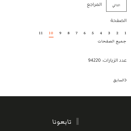
التالي
المراجع
الصفحة
11
10
9
8
7
6
5
4
3
2
1
جميع الصفحات
عدد الزيارات: 94220
السابق
تابعونا