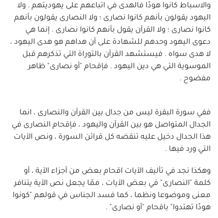
والاسباط كانوا هودًا فالهدى في اتباعهم على يهوديتهم . ولا
اليهود يقولون بأنهم كانوا نصارى ؛ ولا النصارى يقولون بأنهم
كانوا نصارى ؛ ولا القرآن يقول بأنهم كانوا نصارى . إنما هي
دعوى اليهود وحدهم للشهادة على أن هداهم هو هدى اليهود ،
لا هدى سواه . فيستشهد القرآن بالتوراة التي تذكرهم قبل
الموسوية التي هي دين اليهود . فإقحام "أو نصارى" ظاهر
مفضوح .
ففي سورة البقرة ليس من جدال بين القرآن والنصارى ، انما
الجدال المتواصل هو بين القرآن واليهود ، فإقحام النصارى في
هذا الجدال دخيل عليه تنقضه كل قرائن السورة ، ونص الآيات
التي ورد فيها .
وهكذا نجد في تأليف الآيات اقحام بعض من أجزاء الآية ، أو
كلمة "النصارى" في بعض الآيات ، ممّا يجعل نص الآية يتنافر
معنى وموضوعا ونظما ، كما فسد الجناس في قولهم "كونوا
هودًا تهتدوا" باقحام "أو نصارى" .