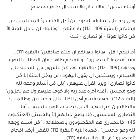
أولياء بعض" ، فالاقحام والاستبدال ظاهر مفضوح .
وفي رده على محاولة اليهود من أهل الكتاب ردّ المسلمين عن
إيمانهم (البقرة 109 – 113) بادعائهم ، "وقالوا : لن يدخل الجنة إلاّ
مَن كانوا هودًا – أو نصارى – تلك
أمانيهم ! قل : هاتوا برهانكم ان كنتم صادقين" (البقرة 111) ،
فقد أقحموا "أو نصارى" ، والاقحام ظاهر : فإن الخطاب لليهود
وحدهم (109 – 113) ؛ واليهود وحدهم يتآمرون في المدينة على
الاسلام ؛ ويستحيل ان يقول اليهود : لن يدخل الجنة إلاّ مَن
كانوا نصارى ! ويرد القرآن عليهم : "بلى مَن أسلم وجهه لله ،
وهو محسن ، أفله أجره عند ربه ولا خوف عليهم ولا هم يحزنون"
(البقرة 112) . فهو يقسم أهل الكتاب الى محسنين وظالمين ؛
فالظالمون هم اليهود الذين يصح جدالهم بالسيف ، أما
النصارى المحسنون فلا يصح جدالهم إلاّ بالحسنى (العنكبوت
46) . فالنصارى هم المقصودون باصطلاحه : "مَن أسلم وجهه
لله وهو محسن" . فهذه الآية (البقرة 112) تنقض أيضا اقحام
"أو نصارى" في الآية السابقة (111) .