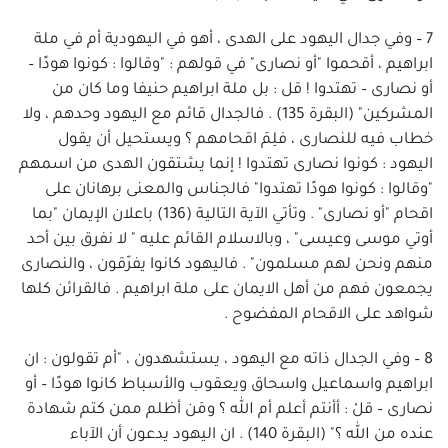
7 – وفي جدال اليهود على الهدى ، أهو في اليهودية أم في ملة
ابراهيم ، أقحموا "أو نصارى" في قولهم : "وقالوا : كونوا هودًا –
أو نصارى – تهتدوا ! قل : بل ملة ابراهيم حنيفا وما كان من
المشركين" (البقرة 135) . فالجدال قائم مع اليهود وحدهم ، ولا
خطاب فيه للنصارى ، فلِمَ اقحامهم ؟ ويستحيل أن يقول
اليهود : كونوا نصارى تهتدوا ! إنما يشتقون الهدى من اسمهم
"وقالوا : كونوا هودًا تهتدوا" فالجناس والمعنى برهانان على
اقحام "أو نصارى" . وتأتي الآية التالية (136) باعلان الإيمان "بما
أوتي موسى وعيسى" ، وبالاسلام القائم عليه " لا نفرق بين أحد
منهم ونحن لهم مسلمون" . فاليهود كانوا يفرّقون ، والنصارى
يجمعون فهم من أهل الايمان على ملة ابراهيم . فالقرائن كلها
شواهد على الاقحام المفضوح .
8 – وفي الجدال ذاته مع اليهود ، يستشهدون ، "أم تقولون : ان
ابراهيم واسماعيل واسحاق ويعقوب والأسباط كانوا هودًا – أو
نصارى – قلْ : أأنتم أعلم أم الله ؟ ومَن أظلم ممن كتم شهادة
عنده من الله ؟" (البقرة 140) . ان اليهود يدعون أن الآباء