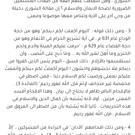
الشورى ، وهل سقطت عنهم صفة من صفات المسلمين
الضرورية لصحة الايمان والاسلام ؟ إن مقالة الشورى دخيلة
من وحي آخر على الآية وتتنافر معها موضوعا ومعنى
3 – ومن ذلك قوله : "اليوم أكملت لكم دينكم" وهو من حجة
الوداع عام 631 م ، في آية تشريع الحرام في الأنعام وهو من
حجة القضاء عام 629 م : "حرمت عليكم الميتة والدم ولحم
الخنزير وما أُهِلّ لغير الله به ... وما ذُبح على النُصب ، وأن
تستقسموا بالأزلام ، ذلك فسق – اليوم يئس الذين كفروا من
دينكم فلا تخشوهم واخشون ! اليوم أكملتُ لكم دينكم وأتممتُ
عليكم نعمتى ورضيت لكم الاسلام دينا – فمن اضطر في
مخمصة غير متجانف لإثم فإن الله غفور رحيم" (المائدة 3) .
فالإقحام النافر ظاهر لا يحتاج الى بيان . وهذا الاقحام أفسد
المعنى مرتين : أولا لأنه يُشتبه بأن كمال الدين والاسلام في
هذه التحريمات . ثانيا لأنه يُشتبه بأن من اضطر الى المروق من
الاسلام ، فإن الله غفور رحيم .
4 – ومن ذلك اقحامهم "الأذان" في البراءة من المشركين ، "إلاَّ