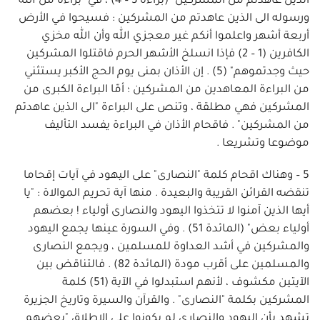
الذين عاهدتم من المشركين" (براءة 3 – 4) ، في "براءة من الله
ورسوله الى الذين عاهدتم من المشركين : فسيحوا في الأرض
أربعة أشهر واعلموا أنكم غير معجزي الله وأن الله مخزي
الكافرين (1 – 2) فإذا انسلخ الأشهر الحرم فاقتلوا المشركين
حيث وجدتموهم" (5) . إن الأذان بمنى يوم الحج الأكبر يستثني
من البراءة المعاهدين من المشركين ؛ أمّا البراءة الكبرى من
المشركين فهي مطلقة ، وتنص على البراءة "الى الذين عاهدتم
من المشركين" . فاقحام الأذان في البراءة يفسد التأليف
موضوعا وتشريعا .
5 – وهناك اقحام كلمة "النصارى" على اليهود في آيات إقحاما
تنقضه القرائن القريبة والبعيدة . منها آية تحريم الموالاة : "يا
أيها الذين آمنوا لا تتخذوا اليهود والنصارى أولياء ! بعضهم
أولياء بعض" (المائدة 51) . وفي السورة عينها يجمع اليهود
والمشركين في أشد العداوة للمسلمين ، ويجمع النصارى
والمسلمين على أقرب مودة (المائدة 82) . فالتناقض بين
الآيتين مكشوف ، لأنهم استبدلوا في الآية (51) كلمة
المشركين بكلمة "النصارى" . والقرآن والسيرة وتاريخ الجزيرة
تشهد بأن اليهود والنصارى لم يكونوا على الاطلاق "بعضهم