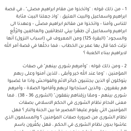
1 – من ذلك قوله : "واتخذوا من مقام ابراهيم مصلى" ، في قصة
ابراهيم واسماعيل والبيت العتيق : "واذ جعلنا البيت مثابة
للناس وأمنا – واتخذوا من مقالم ابراهيم مصلّى – وعهدنا الى
ابراهيم واسماعيل أن طهّرا بيتي للطائفين والعاكفين والرُكَّع
والسجود" (البقرة 125) ومن المعروف في (اسباب النزول) أنها
نزلت كما قال بها عمر بن الخطاب : فما دخلُها في قصة أمر الله
لابراهيم ببناء الكعبة ؟
2 – ومن ذلك قوله : "وأمرهم شورى بينهم" في صفات
المؤمنين : "وما عند الله خير وأبقى ، للذين آمنوا وعلى ربهم
يتوكلون أو الذين يجتنبون كبائر الاثم والفواحش واذا ما غضبوا
هم يغفرون ، والذين استجابوا لربهم وأقاموا الصلاة – وأمرهم
شورى بينهم – وممّا رزقناهم ينفقون" (الشورى 36 – 38) . فما
معنى اقحام نظام الشورى في الحكم الاسلامي بصفات
المؤمنين التي يقوم عليها المصير ما بين الجنة والنار ؟ فهل
نظام الشورى من ضرورة صفات المؤمنين ؟ والمسلمون الذي
عاشوا بدون نظام الشورى في الحكم ، فهل يكفَّرون باسم