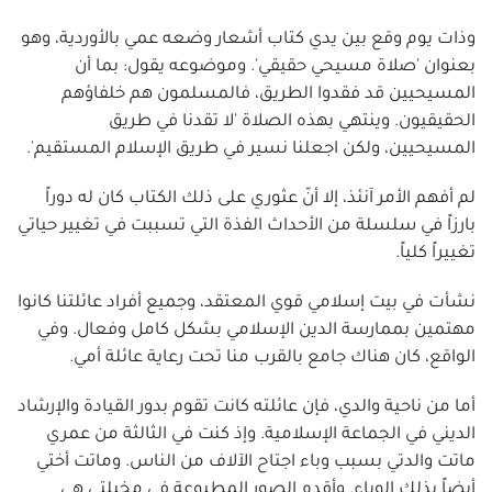
وذات يوم وقع بين يدي كتاب أشعار وضعه عمي بالأوردية، وهو
بعنوان 'صلاة مسيحي حقيقي'. وموضوعه يقول: بما أن
المسيحيين قد فقدوا الطريق، فالمسلمون هم خلفاؤهم
الحقيقيون. وينتهي بهذه الصلاة 'لا تقدنا في طريق
المسيحيين، ولكن اجعلنا نسير في طريق الإسلام المستقيم'.
لم أفهم الأمر آنئذ، إلا أنّ عثوري على ذلك الكتاب كان له دوراً
بارزاً في سلسلة من الأحداث الفذة التي تسببت في تغيير حياتي
تغييراً كلياً.
نشأت في بيت إسلامي قوي المعتقد، وجميع أفراد عائلتنا كانوا
مهتمين بممارسة الدين الإسلامي بشكل كامل وفعال. وفي
الواقع، كان هناك جامع بالقرب منا تحت رعاية عائلة أمي.
أما من ناحية والدي، فإن عائلته كانت تقوم بدور القيادة والإرشاد
الديني في الجماعة الإسلامية. وإذ كنت في الثالثة من عمري
ماتت والدتي بسبب وباء اجتاح الآلاف من الناس. وماتت أختي
أيضاً بذلك الوباء. وأقدم الصور المطبوعة في مخيلتي هي