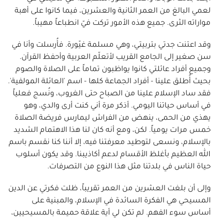
لعمي البالغ من العمر الثانية والعشرين، فيما كانوا على أهبة
مواراته الثرى. جميع هذه الأمور تركت فيّ انطباعاً مهيباً.
وقد اعتنت جدتي بتربيتي، وهي مسلمة غيّورة. فأُرسلت وأنا في
سن صغير إلى الجامع القريب لأتعلّم العربية وأحفظ القرآن.
وجميع أفراد عائلتي كانوا يواظبون تماماً على الصلاة والصوم
بحيث أُطلق علينا - أفراد الجماعة كلها - اسم 'العائلة المولفية'.
فقد ساد الإسلام علينا من الصباح حتى الغروب، ونُسج فعلياً
في أساس حياتنا اليومي. أذكر مرة أني كنت أرى والدي، وهو
يهذي من الحمى، ينهض من الفراش ليمارس فريضة الصلاة
خمس مرات يومياً. لكن، ومع أنه كان لنا هذا الاهتمام الشديد
بالإسلام، ونسعى لتوطيد معرفتنا فيه، إلا أننا كنا نقسم باسم
الله العظيم بأغلظ الأقسام لدعم أكاذيبنا. وقد يكون أسلوب
حياة الناس في بلدتنا مثل هذا النوع من التصرفات.
وإلى أن بلغت العشرين من العمر تقريباً، ظلت فكرتي عن الدين
المسيحي هي الفكرة السائدة في الإسلام، والمبنية على
أساس سوء الفهم. لم تكن لي أية علاقة حميمة بالمسيحيين،