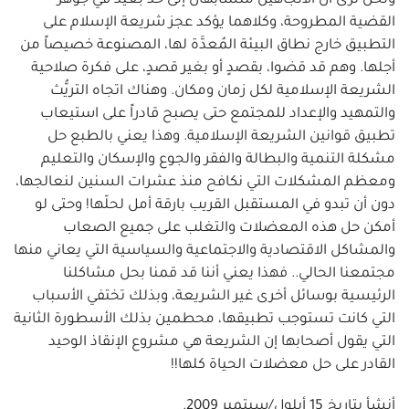
ونحن نرى أن الاتجاهين متشابهان إلى حد بعيد في جوهر
القضية المطروحة، وكلاهما يؤكد عجز شريعة الإسلام على
التطبيق خارج نطاق البيئة المُعدَّة لها، المصنوعة خصيصاً من
أجلها. وهم قد قضوا، بقصدٍ أو بغير قصدٍ، على فكرة صلاحية
الشريعة الإسلامية لكل زمان ومكان. وهناك اتجاه التريُّث
والتمهيد والإعداد للمجتمع حتى يصبح قادراً على استيعاب
تطبيق قوانين الشريعة الإسلامية. وهذا يعني بالطبع حل
مشكلة التنمية والبطالة والفقر والجوع والإسكان والتعليم
ومعظم المشكلات التي نكافح منذ عشرات السنين لنعالجها،
دون أن تبدو في المستقبل القريب بارقة أمل لحلّها! وحتى لو
أمكن حل هذه المعضلات والتغلب على جميع الصعاب
والمشاكل الاقتصادية والاجتماعية والسياسية التي يعاني منها
مجتمعنا الحالي.. فهذا يعني أننا قد قمنا بحل مشاكلنا
الرئيسية بوسائل أخرى غير الشريعة، وبذلك تختفي الأسباب
التي كانت تستوجب تطبيقها، محطمين بذلك الأسطورة الثانية
التي يقول أصحابها إن الشريعة هي مشروع الإنقاذ الوحيد
القادر على حل معضلات الحياة كلها!!
أنشأ بتاريخ
15 أيلول/سبتمبر 2009
.