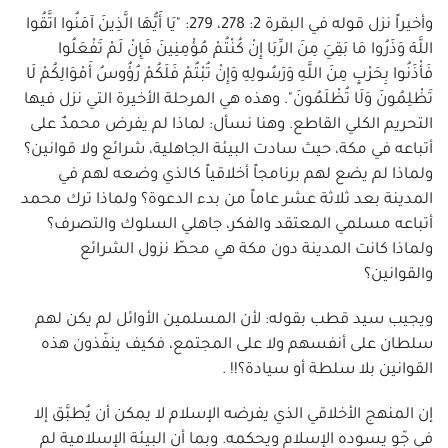
وأخيراً نزل قوله في البقرة 2: 278، 279: "يَا أَيُّهَا الَّذِينَ آمَنُوا اتَّقُوا
اللَّهَ وَذَرُوا مَا بَقِيَ مِنَ الرِّبَا إِنْ كُنْتُمْ مُؤْمِنِينَ فَإِنْ لَمْ تَفْعَلُوا
فَأْذَنُوا بِحَرْبٍ مِنَ اللَّهِ وَرَسُولِهِ وَإِنْ تُبْتُمْ فَلَكُمْ رُؤُوسُ أَمْوَالِكُمْ لَا
تَظْلِمُونَ وَلَا تُظْلَمُونَ". وهذه هي المرحلة الأخيرة التي نزل فيها
التحريم الكلي القاطع. وهنا نسأل: لماذا لم يفرض محمدٌ على
أتباعه في مكة، حيث سادت البيئة الجاهلية، شرائع ولا قوانين؟
ولماذا لم يضع لهم برنامجاً أخلاقياً كالذي وضعه لهم في
المدينة بعد ثلاثة عشر عاماً من بدء الدعوة؟ ولماذا ترك محمد
أتباعه مسلمي المعتقد والفكر، جاهلي السلوك والتصرف؟
ولماذا كانت المدينة دون مكة هي محطّ نزول الشرائع
والقوانين؟
ويجيب سيد قطب بقوله: لأن المسلمين الأوائل لم يكن لهم
سلطان على أنفسهم ولا على المجتمع، فكيف ينفّذون هذه
القوانين بلا سلطة أو سيادة؟!! .
إن المنهج الأخلاقي الذي يفرضه الإسلام لا يمكن أن يُطبَّق إلا
في جّوٍ يسوده الإسلام ويحكمه. وبما أن البيئة الإسلامية لم