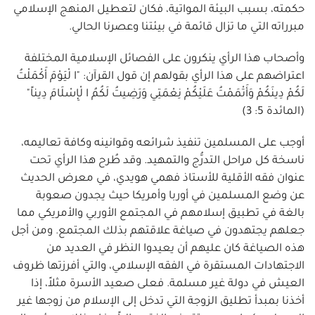
حكمته، بسبب البيئة المواتية، فكان لتعطيل المنهج الإسلامي
مبرراته التي ما تزال قائمة في بيئتنا وعصرنا الحالي.
وأصحاب هذا الرأي ينكرون على الفصائل الإسلامية المختلفة
اعتراضهم على هذا الرأي بقولهم إن قول القرآن: "ا لْيَوْمَ أَكْمَلْتُ
لَكُمْ دِينَكُمْ وَأَتْمَمْتُ عَلَيْكُمْ نِعْمَتِي وَرَضِيتُ لَكُمُ ا لْإِسْلَامَ دِيناً"
(المائدة 5: 3)
أوجب على المسلمين تنفيذ شرائعه وقوانينه وكافة تعاليمه،
ناسخة كل مراحل التدرُّج والتمهيد. وقد طُرح هذا الرأي تحت
عنوان فقه الأقلية للأستاذ فهمي هويدي، في معرض الحديث
عن وضع المسلمين في أوربا وأمريكا حيث يجدون صعوبة
بالغة في تطبيق إسلامهم في المجتمع الأوربي والأمريكي مما
جعلهم يجتهدون في صياغة علاقتهم بذلك المجتمع. ومن أجل
هذه الصياغة كان عليهم أن يعيدوا النظر في العديد من
الاجتهادات المستقرة في الفقه الإسلامي، والتي أفرزتها ظروف
العيش في دولة غير مسلمة. فعلى صعيد الأسرة مثلاً، إذا
أخذنا بمبدأ تطليق الزوجة التي تدخل إلى الإسلام من زوجها غير