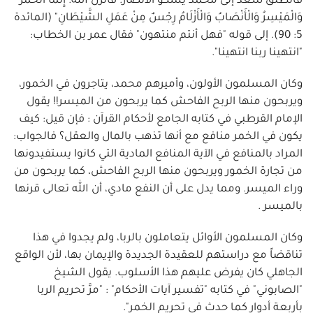
فانطلق سعد إلى محمد يشكو الأنصار. فأنزل الله: إِنَّمَا الْخَمْرُ
وَالْمَيْسِرُ وَالْأَنْصَابُ وَالْأَزْلَامُ رِجْسٌ مِنْ عَمَلِ الشَّيْطَانِ" (المائدة
5: 90). إلى قوله "فهل أنتم منتهون" فقال عمر بن الخطاب:
"انتهينا ربنا انتهينا".
وكان المسلمون الأولون، وأميرهم محمد، يتاجرون في الخمور،
ويربحون منها الربح الفاحش كما يربحون من الميسر!! يقول
الإمام القرطبي في كتابه الجامع لأحكام القرآن : فإن قيل: كيف
يكون في الخمر منافع مع أنها تذهب بالمال والعقل؟ فالجواب:
المراد بالمنافع في الآية المنافع المادية التي كانوا يستفيدونها
من تجارة الخمور ويربحون منها الربح الفاحش، كما يربحون من
وراء الميسر. ومما يدل على أن النفع مادي، أن الله تعالى قرنها
بالميسر .
وكان المسلمون الأوائل يتعاملون بالربا، ولم يجدوا في هذا
تناقضاً مع دراستهم للعقيدة الجديدة والإيمان بها، لأن الواقع
الجاهلي كان يفرض عليهم هذا الأسلوب. يقول الشيخ
"الصابوني" في كتابه "تفسير آيات الأحكام" : "مرَّ تحريم الربا
بأربعة أدوار كما حدث في تحريم الخمر".