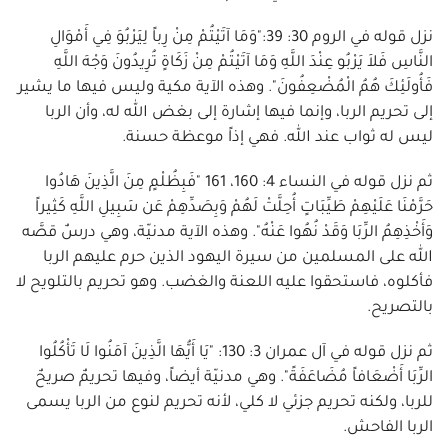
نزل قوله في الروم 30: 39:"وَمَا آتَيْتُمْ مِنْ رِباً لِيَرْبُوَ فِي أَمْوَالِ
النَّاسِ فَلاَ يَرْبُو عِنْدَ اللَّهِ وَمَا آتَيْتُمْ مِنْ زَكَاةٍ تُرِيدُونَ وَجْهَ اللَّهِ
فَأُولَئِكَ هُمُ الْمُضْعِفُونَ". وهذه الآية مكية وليس فيها ما يشير
إلى تحريم الربا، وإنما فيها إشارة إلى بغض الله له، وأن الربا
ليس له ثواب عند الله. فهي إذاً موعظة حسنة.
ثم نزل قوله في النساء 4: 160، 161 "فَبِظُلْمٍ مِنَ الَّذِينَ هَادُوا
حَرَّمْنَا عَلَيْهِمْ طَيِّبَاتٍ أُحِلَّتْ لَهُمْ وَبِصَدِّهِمْ عَن سَبِيلِ اللَّهِ كَثِيراً
وَأَخْذِهِمُ الرِّبَا وَقَدْ نُهُوا عَنْهُ". وهذه الآية مدنيّة، وهي درسٌ قصَّه
الله على المسلمين من سيرة اليهود الذين حرم عليهم الربا
فأكلوه، فاستحقوا عليه اللعنة والغضب. وهو تحريم بالتلويح لا
بالتصريح.
ثم نزل قوله في آل عمران 3: 130: "يَا أَيُّهَا الَّذِينَ آمَنُوا لَا تَأْكُلُوا
الرِّبَا أَضْعَافاً مُضَاعَفَةً". وهي مدنيّة أيضاً، وفيها تحريمٌ صريحٌ
للربا، ولكنه تحريم جزئي لا كلي، لأنه تحريم لنوع من الربا يسمى
الربا الفاحش.