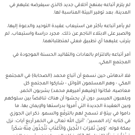
لم يلزم أتباعه بمنهج أخلاقي جديد كالذي سيفرضه عليهم في
المدينة، بعد توفير البيئة المناسبة لها.
لم يأمر أتباعه بأكثر من استيعاب عقيدة التوحيد والدعوة إليها،
والصبر على الابتلاء الناجم عن ذلك. مجرد دراسة واستيعاب، لم
يترتب عليهما أي تطبيق فعلي لمتطلباتهما.
أمر أتباعه بالالتزام بالعادات والتقاليد الحسنة الموجودة في
المجتمع المكي.
فلا اندهاش حين نسمع أن أتباع محمد (الصحابة) في المجتمع
المكي - وهم المسلمون الأوائل - شاركوا المجتمع كل
معاصيه، فكانوا (وفيهم أميرهم محمد) يشربون الخمر،
ويلعبون الميسر، دون أن يحسّوا أن هناك تناقضاً بين سلوكهم
وبين العقيدة الجديدة التي أُمروا بدراستها والإيمان بها، ما
داموا في بيئةٍ لا تسمح لهم بالترفّع والسمو. ذكر ابن الجوزي
في كتابه "زاد المسير": "أنزل الله تعالى في الخمر أربع آيات: نزل
بمكة قوله: "وَمِنْ ثَمَرَاتِ ا لنَّخِيلِ وَالْأَعْنَابِ تَتَّخِذُونَ مِنْهُ سَكَراً