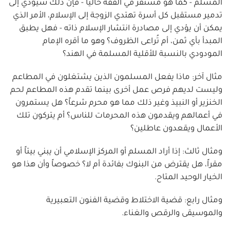
المسلم - كما هو مستقر في الفقه حالياً - فإن ذلك سيؤدي إلى
تدمير مستقبل كل أسرة تهتدي الزوجة إلى الإسلام، الأمر الذي
يمكن أن يؤدي إلى مصادرة انتشار الإسلام ذاته - فهل يطبق
المبدأ بأي ثمن، أم تُراعى الظروف؟ وهو ما أقره الإمام
المودودي بالنسبة للأقلية المسلمة في الهند؟
مثال آخر: ماذا يفعل المسلمون الذين يشتغلون في المطاعم
وليست لديهم فرص عمل أخرى بينما تقدم هذه المطاعم لحم
الخنزير أو النبيذ وغير ذلك مما هو محرم شرعاً؟ هل يستمرون
في أعمالهم ويقدمون هذه المحرمات للناس؟ أم يتركون تلك
الأعمال ويقعدون عاطلين؟
ومثال ثالث: إذا أراد المسلم أو المركز الإسلامي أن يبني بيتاً أو
مقراً، هل يقترض من البنوك بفائدة أم لا؟ خصوصاً وأن هذا هو
الخيار الوحيد المتاح.
ومثال رابع: قضية الاختلاط وقضية الفنون التعبيرية
والموسيقى والرقص والغناء.