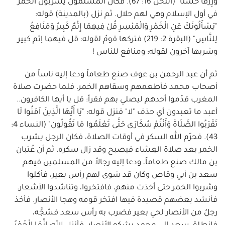
وَرِزْقاً حَسَناً" (النحل 16: 67). فكان المسلمون يشربون الخمر
في أول الإسلام وهي لهم حلال. ثم نزل (بالمدينة) قوله:
"يَسْأَلُونَكَ عَنِ الْخَمْرِ وَالْمَيْسِرِ قُلْ فِيهِمَا إِثْمٌ كَبِيرٌ وَمَنَافِعُ
لِلنَّاسِ" (البقرة 2: 219) فتركها قومٌ لقوله: قل فيهما إثم كبير
وشربها آخرون لقوله: ومنافع للناس !
ثم أن عبد الرحمن بن عوف صنع طعاماً ودعا إليه ناساً من
أصحاب محمد فأطعمهم وسقاهم الخمر. فلما حضرت صلاة
المغرب قدّموا أحدهم ليصلي بهم فقرأ: قل يا أيها الكافرون..
أعبد ما تعبدون أي حذف "لا" فنزل قوله: "يَا أَيُّهَا الَّذِينَ آمَنُوا لَا
تَقْرَبُوا الصَّلَاةَ وَأَنْتُمْ سُكَارَى حَتَّى تَعْلَمُوا مَا تَقُولُون" (النساء 4:
43). فحرّم الله السكر في أوقات الصلاة، فكان الرجل يشرب
الخمر بعد صلاة العِشاء فيصبح وقد زال سكره. ثم أن عُتبان
بن مالك صنع طعاماً، ودعا إليه رجالاً من المسلمين فيهم
سعد بن أبي وقاص وكان قد شوى لهم رأس بعير، فأكلوا
وشربوا الخمر حتى أخذت منهم، فافتخروا، وتناشدوا الأشعار.
فأنشد بعضهم قصيدة فيها افتخر قومه وهجا الأنصار. فأخذ
رجلٌ من الأنصار لحي بعير فضرب به رأس سعد فشجَّه،