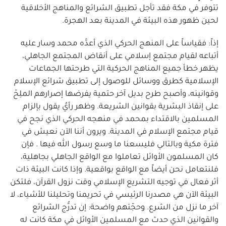
تتوفر في مكة فقد تأجل تطبيق الشرائع والمناهج الأخلاقية
لحين ظهور هذه البيئة في المدينة بعد الهجرة.
إذاً: فقياساً على المنهج الحركي الذي أعدَّه محمد وسار عليه
أتباعه لقيام مجتمع إسلامي على أنقاض المجتمع الجاهلي،
يظهر خطأ جميع المناهج الحركية التي طرحتها الجماعات
الإسلامية كطرق ووسائل للوصول إلى تطبيق شرائع الإسلام
وقوانينه، وأصبح طرح بديل آخر حتمية يفرضها إصرارهم الملِحّ
على إنقاذ البشرية بقوانين الشريعة. وظهر رأيٌ يقول بإلزام
المسلمين بالاقتداء بمحمد في منهجه الحركي الذي نجح في
قيام مجتمع الإسلام في المدينة. ويرون أننا الآن نعيش في
فترة مكية وبالتالي فليسعنا ما وسع رسول الله فيها . فإن
كان المسلمون الأوائل تعاملوا مع الواقع الجاهلي بجاهلية،
فلنتعامل نحن أيضاً مع الواقع بواقعية. وإذا كانت البيئة ذات
أثر فعال في توجيه التشريع الإسلامي وقت نزول القرآن، فلتكن
البيئة الآن هي مصدرنا الرئيسي في تحريمنا وتحليلنا للأشياء، لا
آخر ما نزل من الشرع. وحجّتهم واضحة: إن تدرُّج الشرائع
والقوانين الذي حدث مع المسلمين الأوائل في مكة كانت له