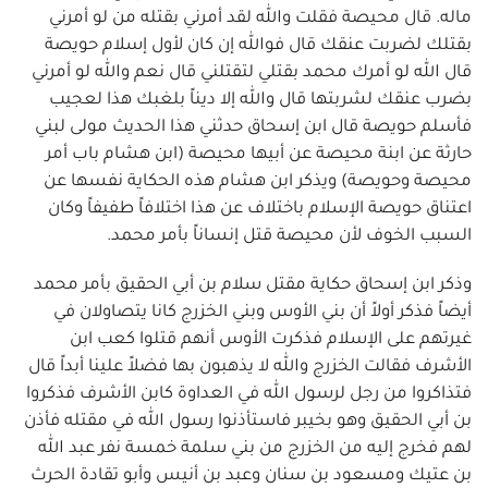
ماله. قال محيصة فقلت والله لقد أمرني بقتله من لو أمرني
بقتلك لضربت عنقك قال فوالله إن كان لأول إسلام حويصة
قال الله لو أمرك محمد بقتلي لتقتلني قال نعم والله لو أمرني
بضرب عنقك لشربتها قال والله إلا ديناً بلغبك هذا لعجيب
فأسلم حويصة قال ابن إسحاق حدثني هذا الحديث مولى لبني
حارثة عن ابنة محيصة عن أبيها محيصة (ابن هشام باب أمر
محيصة وحويصة) ويذكر ابن هشام هذه الحكاية نفسها عن
اعتناق حويصة الإسلام باختلاف عن هذا اختلافاً طفيفاً وكان
السبب الخوف لأن محيصة قتل إنساناً بأمر محمد.
وذكر ابن إسحاق حكاية مقتل سلام بن أبي الحقيق بأمر محمد
أيضاً فذكر أولاً أن بني الأوس وبني الخزرج كانا يتصاولان في
غيرتهم على الإسلام فذكرت الأوس أنهم قتلوا كعب ابن
الأشرف فقالت الخزرج والله لا يذهبون بها فضلاً علينا أبداً قال
فتذاكروا من رجل لرسول الله في العداوة كابن الأشرف فذكروا
بن أبي الحقيق وهو بخيبر فاستأذنوا رسول الله في مقتله فأذن
لهم فخرج إليه من الخزرج من بني سلمة خمسة نفر عبد الله
بن عتيك ومسعود بن سنان وعبد بن أنيس وأبو تقادة الحرث