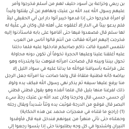
بن ربعي وخزاعة بن أسود حليف لهم من أسلم فخرجوا وأمر
عليهم رسول الله عبد الله بن عتيك ونهاهم عن أن يقتلوا وليداً
أو امرأة فخرجوا حتى إذا قدموا خيبر أتوا دار ابن أبي الحقيقي ليلاً
فلم يدعو بيتاً في الدار إلا أغلقوه على أهله قال وكان في علّية له
لها سلم قال فصعدوا فيها حتى أقاموا على بابه فاستأذنوا إليه
فخرجت إليهم امرأته فقالت من أنتم قالوا أناس من العرب
نلتمس الميرة قالت ذاكم صاحبكم فادخلوا عليه فلما دخلنا
عليه أغلقنا علينا وعليها الحجرة تخوفاً أن تكون دونه محاولة
تحول بيننا وبينه قال فصاحت امرأته فنوهت بنا وابتدرناه وهو
على فراشه بأسيافنا فوالله ما يدلنا عليه في سواد الليل إلا
بياضه كأنه قطنية ملقاة قال ولما صاحت بنا امرأته جعل الرجل
منا يرفع عليها سيفه ثم يذكر نهي رسول الله فيكف يده ولولا
ذلك لفرغنا منها بليل قال فلما أنفذه وهو يقول قطني قطني
أي حسبي حسبي قال وخرجنا وكان عبد الله بن عتيك رجلاً سيء
البصر قال فوقع من الدرجة فوثبت يده وثئاً شديداً ويقال رجله
(1) (راجع ما قلناه في معجزات محمد عن هذه الحكاية)
وحملناه حتى نأتي منهراً من عيونهم فندخل فيه قال فأوقدوا
النيران واشتدوا في كل وجه يطلبوننا حتى إذا يئسوا رجعوا إلى