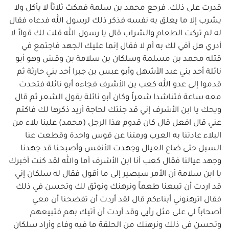
قدرت على ذلك. فرجع محمد بن سلمة فمكث ثلاثاً لا يأكل ولا
يشرب إلا ما يعلق به نفسه فذكر ذلك لرسول الله فدعاه فقال
له لم تركت الطعام والشراب قال يا رسول الله قلت لك قولاً لا
أدري هل أفي لك به أم لا فقال إنما عليك الجهد فاجتمع في
قتله محمد بن مسلمة وسلكان بن سلامة بن وقش وهو أبو
نائلة أحد بني عبد الأشهل وأبو عبس بن جبرا أحد بني حارثة ثم
قدموا إلى عدو الله كعب بن الأشرف فجاءه أبو نائلة فتحدث
معه ساعة فتناشدا شعراً وكان أبو نائلة يقول الشعر ثم قال
ويحك يا ابن الأشرف إني قد جئتك لحاجة أريد ذكرها لك فاكتم
عني قال افعل قال كان قدوم هذا الرجل (محمد) علينا بلاء من
البلاء عادتنا به العرب ورمتنا عن قوس واحدة وقطعت عنا
السبل حتى ضاع العيال وجهدت الأنفس وأصبحنا قد جهدنا
وجهد عيالنا فقال كعب أنا ابن الأشرف أما والله لقد كنت أخبرك
يا ابن سلامة أن الأمر سيصير إلى ما أقول فقال له سلكان إني
قد اردت أن تبيعنا طعماً ونرهنك ونوثق لك وتحسن في ذلك
فقال اترهنوني أبناءكم قال لقد أردت أن تفضحنا أن معي
أصحاباً لي على مثل رأيي وقد أردت أن آتيك بهم فتبيعهم
وتحسن في ذلك ونرهنك من الحلقة ما فيه وفاء وأراد سلكان