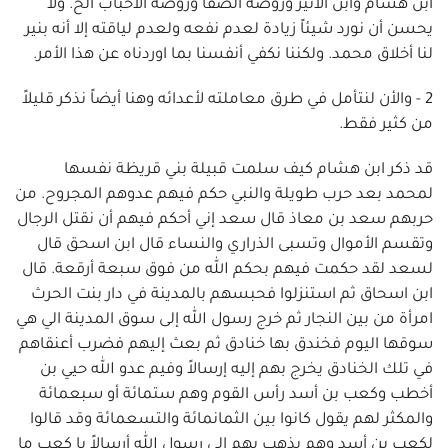
ابن هشام وابن الأثير وروضة الصفا وروضة الأحباب الخ. ولا
يحسن أن نورد شيئاً زيادة لعدم نفعه ولعدم لياقته إلا أنه بنير
لنا أخلاق محمد. ولكننا نكفي أنفسنا بما اوردناه عن هذا الأمر.
2 - والأن لنتأمل في طرق معاملته لأعدائه وهنا أيضاً نذكر قليلاً
من كثير فقط.
قد ذكر ابن هشام كيف سلمت قبيلة بني قريظة نفسها
لمحمد بعد حرب طويلة والنبي حكم فيهم عدوهم المجروح. من
حربهم سعد بن معاذ قال سعد إني أحكم فيهم أن نقتل الرجال
وتقسم الأموال وتسبى الذراري والنساء قال ابن اسحق قال
لسعد لقد حكمت فيهم بحكم الله من فوق سبعة أرقعة. قال
ابن اسحاق ثم استنزلوا فحبسهم بالمدينة في دار بنت الحرث
امرأة من بين النجار ثم خرج رسول الله إلى سوق المدينة الي هي
سوقها اليوم فخندق بها خنادق ثم بعث إليهم فضرب أعنقاهم
في تلك الخنادق يخرج بهم إليه إرسالاً وفيم عدو الله حيي بن
أخطب وكعب بن أسد رأس القوم وهم ستمائة أو سبعمائة
والمكثر لهم يقول كانوا بين الثمانمائة والتسعمائة وقد قالوا
لكعب بن أسد وهم يذهب بهم إلى رسول الله أرسالاً يا كعب ما