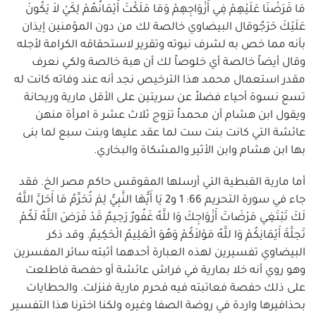
مَا فَرَضْنَا عَلَيْهِمْ فِي أَزْوَاجِهِمْ وَمَا مَلَكْتَ أَيْمَانُهُمْ لِكَيْ لاَ يَكُونَ
عَلَيْكَ حَرَجٌوقال البيضاوي خالصة لك من دون المؤمنين إيذان
بأنه مما خص به لشرف نبوته وتقرير لاستحقاقه الكرامة لأجله
وقال أيضاً خالصة أي خلوصاً لك أن هبة خالصة ولكي نعرف
مقدر استعمال محمد هذا الترخيص نجد أنه عند وفاته كانت له
تسع نسوة أحياء فضلاً عن سريتين على الأقل مارية وريحانة
ويقول ابن هشام أن محمداً تزوج ثلاث عشر ة امرأة منهن
عائشة التي كانت بنت ست لما عقد عليها وبنت سبع لما بنى
بها ابن هشام وابن الأثير والمشكاة والبخاري.
أما مارية القبطية التي أرسلها المقوقس حاكم مصر الخ. فقد
جاء في سورة التحريم 66: 1 و2 يَا أَيُّهَا النَّبِيُّ لِمَ تُحَرِّمُ مَا أَحَلَّ اللَّهُ
لَكَ تَبْتَغِي مَرْضَاتَ أَزْوَاجِكَ وَا للَّهُ غَفُورٌ رَحِيمٌ قَدْ فَرَضَ اللَّهُ لَكُمْ
تَحِلَّةَ أَيْمَانِكُمْ وَا للَّهُ مَوْلاَكُمْ وَهُوَ الْعَلِيمُ الْحَكِيمُ. وقد ذكر
البيضاوي تفسيرين لهذه العبارة أحدهما أثبته سائر المفسرين
وهو روي أنه خلا بمارية في فراش عائشة أو حفصة فاطلعت
على ذلك حفصة فعاتبته فيه فحرم مارية فنزلت. والحطايات
بحذافيرها واردة في روضة الصفا وغيره ولكنا اخترنا هذا التفسير