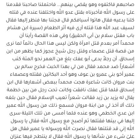
صاحبهم فاكتفوه وهو يقضي بينهم... فاحتملنا صاحبنا فقدمنا
على رسول الله فأخبرناه بقتل عدو الله واختلفنا عنده في قتله
كلنا يدعيه فقال هاتوا أسيافكم قال فجئنا بها فنظر إليها فقال
لسيف عبد الله هذا قتله أرى فيه أثر الطعام (سيرة ابن هشام
باب مقتل سلام بن أبي الحقيق) وفي هذه القصة رأينا أن
محمداً أمر بعدم قتل امرأة ولكن ليس هذا الحال دائماً لما نرى
من قصة قتل عصماء وقتل رجل شيخ عجوز كما يظهر من ابن
إسحاق. أن رجلاً يدعى أبو عفك بلغ من العمر نحو المئة كتب
أشعاراً ضد محمد فقال من لي بهذا الخبث فخرج سالم بن
عمير أخو بني عمرو بن عوف وهو أحد البكائين فقتله وعصماء
بنت مروان كانت شاعرة هجت محمداً ببعض أشعارها قال ابن
إسحاق قلما قتل عفك نافقت وكانت تحت رجل من بين خطمة
يقال له يزيد بن زيد فقالت شعراً تعيب الإسلام فقال حين بلغه
ذلك ألا آخذ لي من ابنة مروان فسمع ذلك من رسول الله عمير
ابن عدي الخطمي وهو عنده فلما أمسى من تلك الليلة سرى
إليها في بيتها فقتلها ثم أصبح مع رسول الله فقال يا رسول
الله إني قد قتلتها فقال نصرت الله ورسوله يا عمير فقال هل
عليّ شيء من شأنها يا رسول الله فقال لا ينتطح فيها عنزان