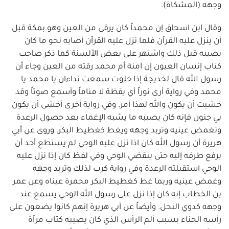
وجهه (المشكاة).
وقال ابن اسحاق إن محمداً كان يرقى من العين وهو بمكة قبل
أن ينزل عليه القرآن فلما نزل عليه القرآن أصابه نحو ما كان
يصيبه قبل ذلك واشتهر على بعض الألسنة كما ذكر صاحب
كتاب إنسان العيون إن آمنة أم محمد رقته من العين وجاء أن
رسول الله قال لخديجة إذا خلوت سمعت نداءان يا محمد يا
محمد وفي رواية أرى نوراً أي يقظة لا مناماً وأسمع صوتاً وقد
خشيت أن يكون والله لهذا أمر. وفي رواية أخرى أخشى أن يكون
بي جنون فإنه كان يصيبه ما يشبه الإغماء بعد حصول الرعدة
وتغمض عينيه وتربد وجهه ويغط كغطيط البكر. وروى عن أبي
هريرة أن رسول الله كان اذا نزل عليه الوحي لم يستطع أحد أن
يرفع طرفه إليه حتى ينقضي الوحي وفي لفظ كان إذا نزل عليه
الوحي استقبلته الرعدة وفي رواية كرب لذلك وتربد وجهه
وغمض عينيه وربما غط كغطيط البكر محمرة عيناه وعن عمر
بن الخطاب إنه كان إذا نزل على رسول الله الوحي يسمع عند
وجهه كدوي النحل. وأيضاً عن أبي هريرة إنهم كانوا يضعون على
رأسه الحناء بسبب ألم الرأس الذي كان يصيبه كتاب مرآة