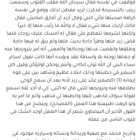
فوقعت في نفسه فقال سبحان الله مقلب القلوب وسمعت
زينب بالتسبيحة فذكرت لزيد ففطن لذلك ووقع في نفسه
كراهة صحبتها فأتي النبي وقال أربد أن أفارق صاحبتي فقال
مالك أرابك منها شيء فقال لا والله ما رأيت منها إلا خيراً
ولكنها لشرفها تتعظم علي فقال له أمسك عليك زوجك فلما
قضى زيد منها وطراً حاجة بحيث ملها ولم يبق له فيها حاجة
وطلقها وانقضت عدتها زوجناكها والمعنى أنه أمر بتزويجها منه
أو جعلها زوجته بلا واسطة عقد ويؤيده أنها كانت تقول لسائر
نساء النبي أن الله تولى إنكاحي وأنتم زوجكن أولاؤكن وقيل كان
السفير في خطبتها وذلك ابتلاء عظيم وشاهد بين على قوة
إيمانه (1) (الضمير عائد على زيد لأنه بعد أن سمح الوحي
بطلاقها منه وتزويجها للنبي قال له النبي: إني لا أجد ثقة تسمع
لقوله سواك فاذهب إليها واخطبها لي فذهب وأتم ما أمر به
ولو كرهت طبيعته هذا العمل (المصحح). ويتضح من هذا
القول الأخير أن البيضاوي شعر أن هذا العمل أوجد الشك في
قلوب الناس من عمله.
وتاريخ محمد مع صفية وريحانة ونسائه وسراريه موجود في