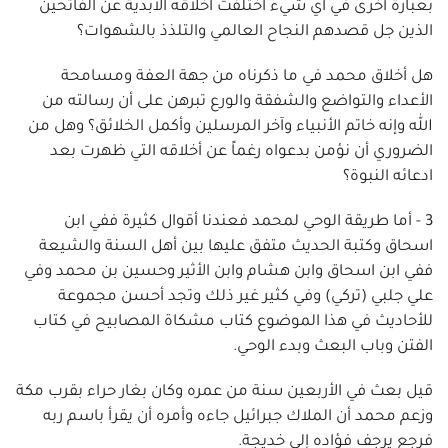
بعبارة أخرى في أي شيء اختلفت أخلاقه الأبدية عن الفاتحين
الذين جل قصدهم النجاح العالمي والتلذذ بالشهوات؟
هل أخلاق محمد في ما ذكرناه من جهة العفة ومسامحة
الأعداء والتواضع والشفقة والورع تبرهن على أن رسالته من
الله وإنه خاتم الأنبياء وآخر المرسلين وأكمل الخلائق؟ وهل من
الضروري أن نؤمن بدعواه رغماً عن أخلاقه التي ظهرت بعد
ادعائه النبوة؟
3 - أما طريقة الوحي لمحمد فعندنا أقوال كثيرة ففي ابن
اسحاق وكتبة الحديث متفق عليها بين أهل السنة والشيعة
ففي ابن اسحاق وابن هشام وابن الأثير وحسين بن محمد وفي
علي جلبي (تركي) وفي كثير غير ذلك وتجد أحسن مجموعة
للأحاديث في هذا الموضوع كتاب مشكاة المصابيح في كتاب
الفتن وباب البعث وبدء الوحي.
قيل بعث في الأربعين سنة من عمره وكان بغار حراء بقرب مكة
وزعم محمد أن الملاك جبرائيل جاءه وأمره أن يقرأ باسم ربه
فرجع يرجف فؤاده إلى خديجة.