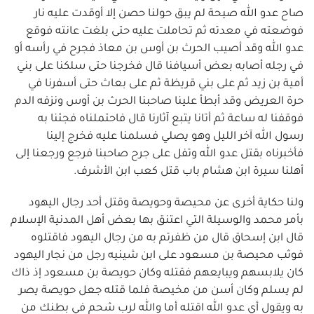
صاح عدو الله صيحة لم يبق حولنا حصن إلا أوقدت عليه نار
فوضعته في معدته ثم تحاملت عليه حتى بلغت عانته فوقع
عدو الله وقد أصيب الحرث بن أوس بن معاذ فجرح في رأسه أو
في رجله أصابه بعض أسيافنا قال فخرجنا حتى سلكنا على بني
أمية بن زيد ثم على بني قريظة ثم على بعاث حتى أسفرنا في
حرة العريض وقد أبطأ علينا صاحبنا الحرث بن أوس ونزفه الدم
فوقفنا له ساعة ثم أتانا يتبع آثارنا قال فاحتملناه فجئنا به
رسول الله آخر الليل وهو يصلي فسلمنا عليه فخرج إلينا
فأخبرناه بقتل عدو الله وتفل على جرح صاحبنا فرجع ورجعنا إلى
أهلنا سيرة ابن هشام باب قتل كعب ابن الأشرف.
ولنا حكاية أخرى عن محيصة وحويصة وقتل أحد رجال اليهود
بأمر محمد والوسيلة التي اعتنق بها بعض أهل المدنية الإسلام
قال ابن إسحاق قال من ظفرتم به من رجال اليهود فاقتلوه
فوثب محيصة بن مسعود على ابن شينيه رجل من نجار اليهود
كان يلابسهم ويبايعهم فقتله وكان حويصة بن مسعود إذ ذاك
لم يسلم وكان أسن من مخيصة فلما قتله جعل حويصة يصر
به ويقول أي عدو الله اقتله أما والله لرب شحم في بطنك من