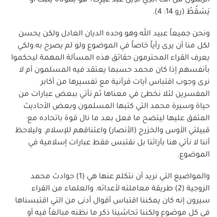
الرسول مَنْ أَنْتَ الَّذِي تَدِينُ عَبْدَ غَيْرِكَ؟ هُوَ لِمَوْلَاهُ يَثْبُتُ أَوْ
يَسْقُطُ (رو 14: 4).
ونحن جميعاً عبيد الله وهو وحده الديان العادل ولكن يحسن
لكل منا أن يرى رأياً خاصاً في الموضوع ولو لم يصرح به.ولكي
يعرف القراء المحترمون حقائق هذه المسألة المهمة ليحكموا
بأنفسهم إذا كان محمد حسبما يعتقد فيه المسلمون أم لا
نرى وجوب اقتباس آيات قرآنية مع تفسيرها من أكابر
المفسرين لئلا نخطئ في معناها ثم نأتي ببعض عبارات من
حياة وسيرة محمد التي كتبها المسلمون وبعض الأحاديث
المتفق عليها ليتضح ما فعل بعد ما نال قوة باتحاده مع
قبيلتي الأوس والخزرج (الأنصار) واعتناقهم للإسلام. وليلاحظ
أننا لا نأتي هنا بآرائنا بل نقتبس فقط عبارات إسلامية في
الموضوع.
والمواضيع التي نريد أن نتكلم عنها هي (1) حوادث محمد
الزوجية (2) طريقة معاملته لأعدائه. والعلماء من القراء
سيرون إنه كان يمكننا اقتباس أقوال أدنى من التي اقتبسناها
في كل موضوع ولكننا تحاشينا ذكر ما نظنه مبالغاً فيه أو