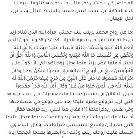
المختصر كي نتحاشى ذكر ما لا يجب ذكره ههنا وما تنيره لنا
هذه الحكاية عن محمد ليس حسناً. وليلاحظ هنا أن وحياً نزل
لحل الإيمان.
أما عن زواج محمد بزينب بنت جحش امرأة ابنه الذي تبناه زيد
بن حارثة فإننا نقرأ في سورة الأحزاب 33: 37 و38 وَإِذْ تَقُولُ لِلَّذِي
أَنْعَمَ اللَّهُ عَلَيْهِ وَأَنْعَمْتَ عَلَيْهِ أَمْسِكْ عَلَيْكَ زَوْجَكَ وَا تَّقِ اللَّهَ
وَتُخْفِي فِي نَفْسِكَ مَا اللَّهُ مُبْدِيهِ وَتَخْشَى النَّاسَ وَا للَّهُ أَحَقُّ أَنْ
تَخْشَاهُ فَلَمَّا قَضَى زَيْدٌ مِنْهَا وَطَرًا زَّوَجْنَاكَهَا لِكَيْ لاَ يَكُونَ عَلَى
الْمُؤْمِنِينَ حَرَجٌ فِي أَزْوَاجِ أَدْعِيَائِهِمْ إِذَا قَضَوْا مِنْهُنَّ وَطَراً وَكَانَ
أَمْرُ اللَّهُ مَفْعُولاً مَا كَانَ عَلَى النَّبِيِّ مِنْ حَرَجٍ فِيمَا فَرَضَ اللَّهُ لَهُ
سُنَّةَ اللَّهِ فِي الَّذِينَ خَلَوْا مِنْ قَبْلُ وَكَانَ أَمْرُ اللَّهِ قَدَراً مَقْدُوراً
يقول الجلالان في تفسيرهما ما ملخصه نزلت في زينب فزوجها
النبي لزيد ثم وقع بصره عليها بعد حين فوقع في نفسه حبها
وفي نفس زيدكراهتها (؟) فقال هذا للنبي أريد فراقها فقال
أمسك عليك زوجك ثم طلقها زيد وانقضت عدتها فدخل عليها
النبي بغير إذن واشبع المسلمين خبزاً ولحماً. وقال البيضاوي
أمسك عليك زوجك زينب وذلك أنه أبصرها بعدما أنجحها إياه