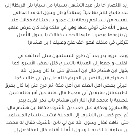
زيد الأنصار أخا بني عبد الأشهل بسبايا من سبايا بني قريظة إلى
نجد فابتاع لهم بها خيلاً وسلاحاً وكان رسول اله قد اصطفى
لنفسه من نسائهم ريحانة بنت عمرو بن خشافة فكانت عند
رسول الله حتى توفي عنها وهي في ملكه وقد كان عرض علهيا
أن يتزوجها ويضرب عليها الحجاب فقالت يا رسول الله بل
تتركني في ملكك فهو أخف عليّ وعليك (ابن هشام).
وبعد غزوة بدر بعد أن طرح المسلمون قتلى أعدائهم في
القليب ورجعوا إلى المدينة بالأسرى قتل بعض الأسرى كما
يقول ابن هشام قال ابن أسحاق حتى إذا كان رسول الله
بالصفراء قتل النضر بن الحريق قتله على بن ابي طالب كما
اخبرني بعض اهل العلم من أهل مكة. ثم خرج حتى إذا كان بعرق
الظبية قتل عقبة بن أبي معيط قال عقبة حين أمر بقتله فمن
للصبية يا محمد قال النار (ابن هشام باب ذكر الفيء ببدر
والأساري) وحكاية قتل كعب بن الأشرف حكاها ابن هشام قال:
ثم رجع كعب بن الأشرف إلى المدينة فشبب بنساء المسلمين
حتى آذاهم فقال رسول الله من لي بابن الأشرف فقال له محمد
بن سلمة أنا لك به يا رسول الله أنا أقتله. قال له فافعل إن