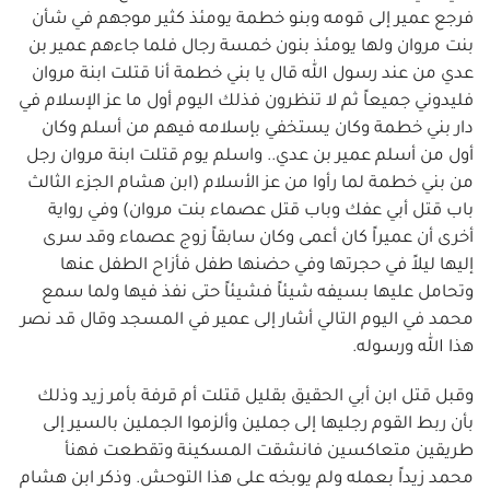
فرجع عمير إلى قومه وبنو خطمة يومئذ كثير موجهم في شأن
بنت مروان ولها يومئذ بنون خمسة رجال فلما جاءهم عمير بن
عدي من عند رسول الله قال يا بني خطمة أنا قتلت ابنة مروان
فليدوني جميعاً ثم لا تنظرون فذلك اليوم أول ما عز الإسلام في
دار بني خطمة وكان يستخفي بإسلامه فيهم من أسلم وكان
أول من أسلم عمير بن عدي.. واسلم يوم قتلت ابنة مروان رجل
من بني خطمة لما رأوا من عز الأسلام (ابن هشام الجزء الثالث
باب قتل أبي عفك وباب قتل عصماء بنت مروان) وفي رواية
أخرى أن عميراً كان أعمى وكان سابقاً زوج عصماء وقد سرى
إليها ليلاً في حجرتها وفي حضنها طفل فأزاح الطفل عنها
وتحامل عليها بسيفه شيئاً فشيئاً حتى نفذ فيها ولما سمع
محمد في اليوم التالي أشار إلى عمير في المسجد وقال قد نصر
هذا الله ورسوله.
وقبل قتل ابن أبي الحقيق بقليل قتلت أم قرفة بأمر زيد وذلك
بأن ربط القوم رجليها إلى جملين وألزموا الجملين بالسير إلى
طريقين متعاكسين فانشقت المسكينة وتقطعت فهنأ
محمد زيداً بعمله ولم يوبخه على هذا التوحش. وذكر ابن هشام