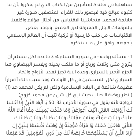
تساهلوا في نقله كالمتأخرين من الكتاب الذي لم يفكروا بأن ما
كتبوه مبالغ فيه فيصور ذلك للقراء المنصفين صورة غير
ملائمة لمحمد. فتحاشينا الاقتباس من أمثال هؤلاء واكتفينا
بالمؤلفات الأولى المقبولة لدى الجميع. وتوجد بعض
الاقتباسات من كتب فارسية أو تركية تثبت أن العالم الإسلامي
بأجمعه يوافق على ما سنذكره.
1 - مسألة زواجه - في سو رة النساء 4: 3 قاعدة لكل مسلم أن
يتزوج مثنى وثلاث ورباع أو ما ملكت يمينه ويفسر البيضاوي هذا
الجزء الأخير بالسراري وهذه الآية تجيز تعدد الأزواج واتخاذ
السراري لكل المسلمين في كل الأوقات وقد سبب ذلك أضراراً
عظيمة شائعة في البلاد الإسلامية ولكن لم يكن لمحمد حد (1)
(انظر روضة الأحباب حيث ترى كل شيء عن محمد كزوج)
لزواجه لأنه يقول في سورة الأحزاب 33: 50 يَا أَيُّهَا النَّبِيُّ إِنَّا أَحْلَلْنَا
لَكَ أَزْوَاجَكَ اللاَّتِي آتَيْتَ أُجُورَهُنَّ وَمَا مَلَكَتْ يَمِينُكَ مِمَّا أَفَاءَ اللَّهُ
عَلَيْكَ وَبَنَاتِ عَمِّكَ وَبَنَاتِ عَمَّاتِكَ وَبَنَاتِ خَالِكَ وَبَنَاتِ خَالاَتِكِ
اللاَّتِي هَاجَرْنَ مَعَكَ وَا مْرَأَةً مُؤْمِنَةً إِنْ وَهَبَتْ نَفْسَهَا لِلنَّبِيِّ إِنْ
أَرَادَ النَّبِيُّ أَنْ يَسْتَنْكِحَهَا خَالِصَةً لَكَ مِنْ دُونِ الْمُؤْمِنِينَ قَدْ عَلِمْنَا