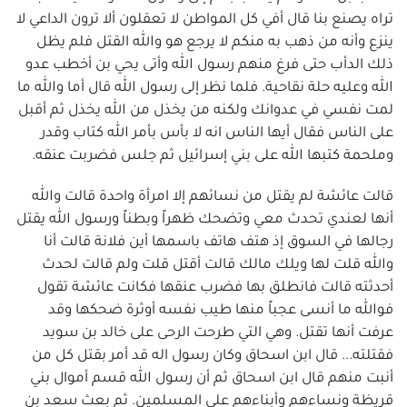
تراه يصنع بنا قال أفي كل المواطن لا تعقلون ألا ترون الداعي لا
ينزع وأنه من ذهب به منكم لا يرجع هو والله القتل فلم يظل
ذلك الدأب حتى فرغ منهم رسول الله وأتى يحي بن أخطب عدو
الله وعليه حلة نقاحية. فلما نظر إلى رسول الله قال أما والله ما
لمت نفسي في عدوانك ولكنه من يخذل من الله يخذل ثم أقبل
على الناس فقال أيها الناس انه لا بأس بأمر الله كتاب وقدر
وملحمة كتبها الله على بني إسرائيل ثم جلس فضربت عنقه.
قالت عائشة لم يقتل من نسائهم إلا امرأة واحدة قالت والله
أنها لعندي تحدث معي وتضحك ظهراً وبطناً ورسول الله يقتل
رجالها في السوق إذ هتف هاتف باسمها أين فلانة قالت أنا
والله قلت لها ويلك مالك قالت أقتل قلت ولم قالت لحدث
أحدثته قالت فانطلق بها فضرب عنقها فكانت عائشة تقول
فوالله ما أنسى عجباً منها طيب نفسه أوثرة ضحكها وقد
عرفت أنها تقتل. وهي التي طرحت الرحى على خالد بن سويد
فقتلته... قال ابن اسحاق وكان رسول اله قد أمر بقتل كل من
أنبت منهم قال ابن اسحاق ثم أن رسول الله قسم أموال بني
قريظة ونساءهم وأبناءهم على المسلمين. ثم بعث سعد بن