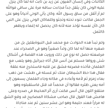
الكائنات وفي إنسان العيون عن زيد بن ثابت أنه لما كان ينزل
عليه الوحي كان يثقل جداً فجاءت ساقه مرة على ساقي فوالله
لم أر أثقل من ساق رسول الله. وكان يأتي الوحي أحياناً وهو على
الجمل فكانت تنوء تحته وتجثو وكلماكان الوحي ينزل على النبي
كان كأن نفسه تؤخذ منه لأنه كان يحصل له إغماء ويظهر
كالثمل.
ولم تبدأ هذه الحوادث مع محمد قبل النبوةبقليل بل من
صغره منها أنه لما كان ولداً صغيراً وهو في الصحراء عند
مرضعته حصل له نوع من ذلك ورويت هذه القصة في أشكال
شتى ورواها مسلم عن أنس قال أتاه جبرائيل وهو يلعب مع
الغلمان فأخذه فصرعه فشق عن قلبه فاستخرج منه علقة
فقال هذا حظ الشيطان منك ثم غسله في طشت من ذهب
بماء زمزم ثم لأمه وأعاده في مكانه وجاء الغلمان يسعون إلى
أمه يعني ظئره فقالوا أن محمداً قد قتل فاستقبلوه وهو
منتقع اللون قال أنس فكنت أرى أثر المخيط في صدره وعلى
هامش هذا القول قال صاحب مشكاة المصابيح قد وقع الشق
له مراراً فعند حليمة وهو ابن عشر سنين ثم عند مناجاة