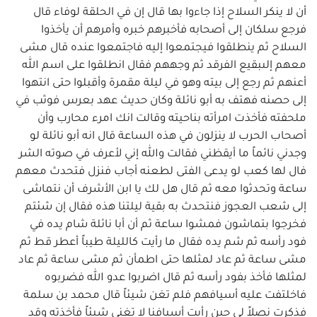
أن لا ينكر السلاح إذا جاءوا بها قال إن في الحلقة لوفاء قال
فرجع سلكان إلى أصحابه فأخبرهم خبره وأمرهم أن يأخذوا
السلاح ثم ينطلقوا فيجتمعوا إليه فاجتمعوا عنده قال مشى
معهم إلىبقيع الفرقد ثم وجههم فقال انطلقوا على اسم الله
أعنهم ثم رجع إلى بيته وهو في ليلة مقمرة وأقبلوا حتى انتهوا
إلى حصنه فهتف به أبو نائلة وكان حديث عهد بعرس فوثب في
ملحفته فأخذت امرأته بناحيته وقالت انك امرء محارب وأن
أصحاب الحرب لا ينزلون في هذه الساعة قال انه أبو نائلة لو
وجدني نائماً ما أيقظني فقالت والله إني لأعرف في صوته الشر
فال لها كعب لو يدعى الفتى لطعنه أجاب فنزل فتحدث معهم
ساعة وتحدثوا معه ثم قال هل لك يا ابن الأشرف أن نتماشى
إلى شعب العجوز فنتحدث به بقية ليلتنا هذه فقال إن شئتم
فخرجوا بتماشون فمشوا ساعة ثم أن أبا نائلة شام يده في
فود رأسه ثم شم يده فقال ما رأيت كالليلة طيباً أعطر قط ثم
مشى ساعة ثم عاد لمثلها حتى اطمأن ثم مشى ساعة ثم عاد
لمثلها فأخذ بفود رأسه ثم قال اضربوا عدو الله فضربوه
فاخلتفت عليه أسيافهم فلم تغن شيئاً قال محمد بن سلمة
فذكرت نصلاً لي حين رأيت أسيافنا لا تغني شيئاً فأخذته وقد