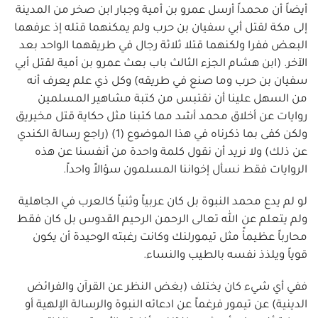
أيضاً أن محمداً أرسل عمرو بن أمية وجبار ابن صخر من المدينة
إلى مكة لقتل أبي سفيان بن حرب ولم يمكنهما قتله إذ عرفهما
البعض ففرا ولكنهما قتلا ثلاثة رجال في طريقهما الواحد بعد
الآخر. (ابن هشام الجزء الثالث باب بعث عمرو بن أمية لقتل أبي
سفيان بن حرب وما صنع في طريقه) وكل ذي علم يعرف أنه
من السهل علينا أن نقتبس من كتبة مشاهير المسلمين
روايات عن أخلاق محمد أشد مما كتبنا مثل حكاية قتل مخيريق
ولكن كفى بما ذكرناه في هذا الموضوع (1) (راجع رسالة الكندي
عن ذلك) ولا نريد أن نقول كلمة واحدة من أنفسنا عن هذه
الروايات فقط نسأل إخواننا المسلمون سؤالاً واحداً.
لو لم يدع محمد النبوة بل كان عربياً وثنياً كالعرب في الجاهلية
ولم يتعلم عن الله تعالى الرحمن الرحيم القدوس بل كان فقط
محارباً عظيمأً مثل تيمورلنك وكانت رغبته الوحيدة أن يكون
قوياً ويلذذ نفسه بالطيب والنساء.
ففي أي شيء كان يختلف (بغض النظر عن القرآن والفرائض
الدينية) عن تيمور فرغماً عن ادعائه النبوة والرسالة الإلهية أو