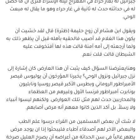
جبرائيل له بغار حراء في المعراج ليلة الإسراء فنرى أن ما حصل
له في حداثته حدث له ثانية في غار حراء وهو ما يقال له مبعث
الوحي.
ويقول ابن هشام أن زوج حليمة (ظئرة) قال لقد خشيت أن
يكون هذا الغلام قد أصيب فالحقيه بأهله قبل أن يظهر ذلك به
ولما أرجعته إلى أمه آمنة قالت هذه لها أفتخوفت عليه
الشيطان قالت قلت نعم.
وهنايعترضنا السؤال كيف يثبت أن هذا العارض كان إشارة إلى
نزل جبرائيل ونزول الوحي؟ يخبرنا المؤرخون أن يوليوس قيصر
الأمبراطور الروماني وبطرس الأكبر قيصر روسيا ونابليون
بونابرت أمبراطور فرنسا الأول وغيرهم من العظماء
والمحاربين حدث لهم مثل تلك العوارض. ولكنهم ليسوا أنبياء
ولا رسلاً. بل أكد الذين كانوا معهم أنه مرض أصابهم.
لا شك أن بعض المسلمين من القراء درسوا علم الطب
والبعض الآخر لهم أصدقاء أطباء فليبحثوا إذا ان يوجد مرض
يظهر غالباً في سن الحداثة من أعراضه أن يصرخ العليل صرخة