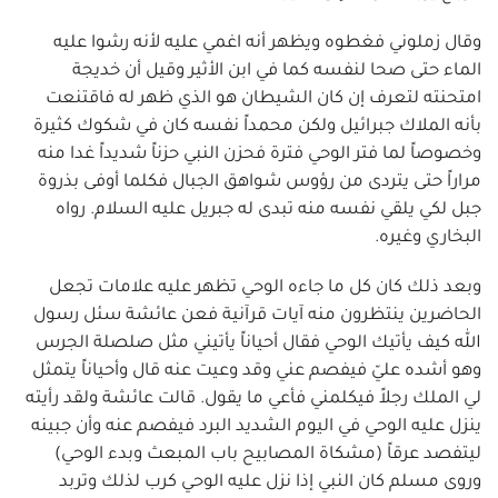
وقال زملوني فغطوه ويظهر أنه اغمي عليه لأنه رشوا عليه
الماء حتى صحا لنفسه كما في ابن الأثير وقيل أن خديجة
امتحنته لتعرف إن كان الشيطان هو الذي ظهر له فاقتنعت
بأنه الملاك جبرائيل ولكن محمداً نفسه كان في شكوك كثيرة
وخصوصاً لما فتر الوحي فترة فحزن النبي حزناً شديداً غدا منه
مراراً حتى يتردى من رؤوس شواهق الجبال فكلما أوفى بذروة
جبل لكي يلقي نفسه منه تبدى له جبريل عليه السلام. رواه
البخاري وغيره.
وبعد ذلك كان كل ما جاءه الوحي تظهر عليه علامات تجعل
الحاضرين ينتظرون منه آيات قرآنية فعن عائشة سئل رسول
الله كيف يأتيك الوحي فقال أحياناً يأتيني مثل صلصلة الجرس
وهو أشده عليّ فيفصم عني وقد وعيت عنه قال وأحياناً يتمثل
لي الملك رجلاً فيكلمني فأعي ما يقول. قالت عائشة ولقد رأيته
ينزل عليه الوحي في اليوم الشديد البرد فيفصم عنه وأن جبينه
ليتفصد عرقاً (مشكاة المصابيح باب المبعث وبدء الوحي)
وروى مسلم كان النبي إذا نزل عليه الوحي كرب لذلك وتربد