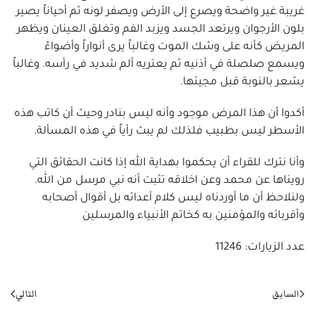
غريبة غير واضحة ويصرع إلى الأرض ويصفر لونه ثم أحياناً يصير
بلون الأرجوان ويرتعد الجسد ويزبد الفم وتغلق العينان ويظهر
المريض كأنه على وشك الموت وغالباً يرى أنواراً وأضواءً
ويسمع صلصلة في أذنيه ثم يعتريه ألم شديد في رأسه. وغالباً
يشعر بالنوبة قبل مجيئها.
أكدوا أن هذا المرض موجود وأنه ليس بنادر وحيث أن كاتب هذه
الأسطر ليس بطبيب فلذلك لم يبث رأياً في هذه المسألة.
وأنا نترك للقراء أن يحكموا بهداية الله إذا كانت الحقائق التي
رويناها عن محمد وعن اخلاقه تثبت أنه نبي مرسل من الله.
ولنلاحظ أن ما أوردناه ليس كلام أعدائه بل أقوال أصحابه
وأقربائه والمؤمنين به كخاتم الأنبياء والمرسلين
عدد الزيارات: 11246
السابق
التالي