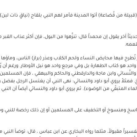
لة من قُضاعة) أتوا المدينة فأمر لهم النبي بلقاح (نياقٍ ذات لبن)
ديثاً آخر يقول إن محمداً قال: تنزَّهوا من البول، فإن أكثر عذاب القبر 
طعمه.
ُطرح فيها محايض النساء ولحم الكلاب وعذر (براز) الناس، وماؤها مت
احد هو كتاب الطهارة بل وفي مرجع واحد هو نيل الأوطار. ورغم أن رُ
نَّسائي وابن ماجة والدارقطني والحاكم والبيهقي ، فإن المسلمين أ
وخ. فمثلاً يروي أبو داود والنسائي: نهى النبي أن يغتسل الرجل بفضل
ء المتبقّي من الوضوء). ثم يروي أبو داود والنسائي أيضاً أن النبي 
 ناسخ ومنسوخ أو التخفيف على المسلمين أو إن ذلك رخصة للنبي وح
يراً مقبولاً، مثلما رواه البخاري عن ابن عباس ، قال: توضأ النبي مر