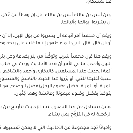
فلا تمسكه).
وعن أنس بن مالك أنس بن مالك قال إن رهطاً من عُكل (قبي
أن يشربوا أبوالها وألبانها,
ورغم أن محمداً أمر أتباعه أن يشربوا من بول الإبل، إلا أن ح
ثوبان قال: قال النبي: الماء طهور إلا ما غلب على ريحه و
ورغم هذا فإن محمداً شرب وتوضَّأ من بئر بضاعة وهي بئر ت
اللون,وأعجب ما في الأمر أن هذه الأحاديث وردت في كتاب و
أئمة الحديث عند المسلمين، كالبخاري وأحمد والشافعي وال
نسبة أغلبها للنبي، أو برَّروا هذا الخبط بالناسخ والمنس
المرأة، أو المرأة بفضل وضوء الرجل,(فضل الوضوء: هو الما
يتوضأ بفضل وضوء ميمونة وعائشة وهما جُنُبان,
وحين نتساءل عن هذا التضارب نجد الإجابات تتأرجح بين
الرخصة له في التزوُّج بمن يشاء.
وأحياناً تجد مجموعة من الأحاديث التي لا يمكن تفسيرها تفس