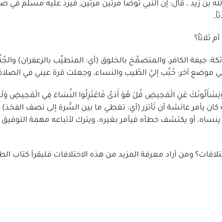
له بن زيد ، قال: إن النبي توضأ مرتين مرتين, فيردّ عليه مسلم في 
ً,
 ثلاثاً؟
كة: جيفة الكافر، والمتضمِّخ بالخلوق (أي: المتطيِّب بالزعفران) والجُن
موضع آخر: حُبِّب إليَّ الطّيب والنساء، وجعلت قرة عيني في الصلاة,
عَنِ الْمَحِيضِ قُلْ هُوَ أَذىً فَاعْتَزِلُوا النِّسَاءَ فِي الْمَحِيضِ وَلَا تَق
طْهُرْنَ (سورة البقرة 2: 222) سورة البقرة2: 2,4إلا أنه كان يأمر عائشة أن تَأتزر (أي: تغطي ما بين السُّرة إلى نصف الفخذ
ينساه، أو يكتشف خطأه فيأمر بغيره، ويترك لأتباعه مهمة التوفيق 
لافات؟ ومن أراد معرفة المزيد من هذه الاختلافات فليقرأ كتاب الط