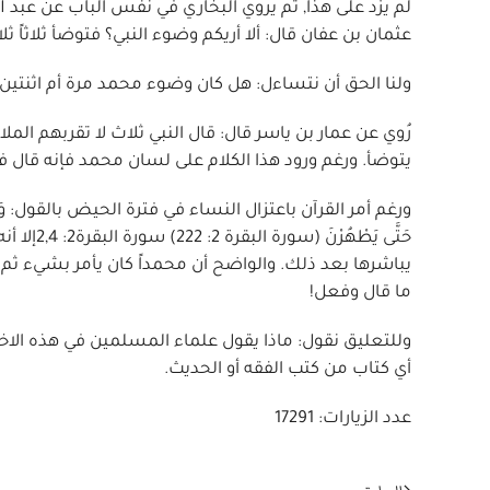
لم يزد على هذا, ثم يروي البخاري في نفس الباب عن عبد ال
عثمان بن عفان قال: ألا أريكم وضوء النبي؟ فتوضأ ثلاثاً ثلاثا
ولنا الحق أن نتساءل: هل كان وضوء محمد مرة أم اثنتين أم
رُوي عن عمار بن ياسر قال: قال النبي ثلاث لا تقربهم الملائ
يتوضأ. ورغم ورود هذا الكلام على لسان محمد فإنه قال في 
ورغم أمر القرآن باعتزال النساء في فترة الحيض بالقول: وَيَسْأَلُونَكَ 
حَتَّى يَ
يباشرها بعد ذلك. والواضح أن محمداً كان يأمر بشيء ثم 
ما قال وفعل!
وللتعليق نقول: ماذا يقول علماء المسلمين في هذه الاخت
أي كتاب من كتب الفقه أو الحديث.
عدد الزيارات: 17291