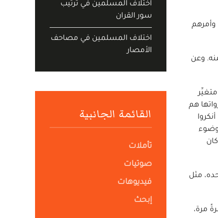
اختلاف المسلمين في ترتيب
سور القران
 وأمرهم
اختلاف المسلمين في مصاحف
الأمصار
منه. وعن
غيِّر
واتها هم
القائمة الجانبية
نكروا
 وضوء
كان
تأملات
صوتيات
ده، مثل
فيديوهات
إبحث
ةً مرة،