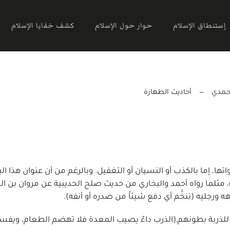
إستنطاق الإسلام
حوار حول الإسلام
كشف خفايا الإسلام
محمدي
أحاديث الطهارة
اتها، إما بالكذب أو النسيان أو التغفيل. وبالرغم من أن عنوان هذا ال
، مثلما رواه أحمد والبخاري من حديث صلح الحديبية عن مروان بن ال
هه ورجليه (تنخَّم أي دفع شيئاً من صدره أو أنفه).
اء للذربة بطونهم,(الذرب داءٌ يصيب المعدة فلا تهضم الطعام، ويفس