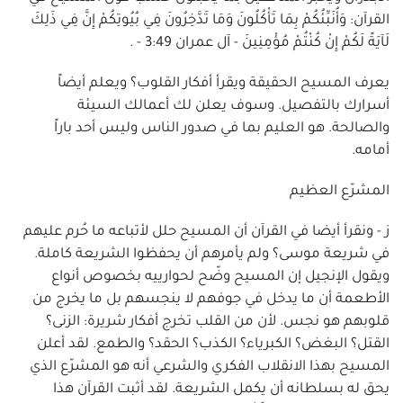
القرآن: وَأُنَبِّئُكُمْ بِمَا تَأْكُلُونَ وَمَا تَدَّخِرُونَ فِي بُيُوتِكُمْ إِنَّ فِي ذَلِكَ
لَآيَةً لَكُمْ إِنْ كُنْتُمْ مُؤْمِنِينَ - آل عمران 3:49 - .
يعرف المسيح الحقيقة ويقرأ أفكار القلوب؟ ويعلم أيضاً
أسرارك بالتفصيل. وسوف يعلن لك أعمالك السيئة
والصالحة. هو العليم بما في صدور الناس وليس أحد باراً
أمامه.
المشرّع العظيم
ز - ونقرأ أيضا في القرآن أن المسيح حلل لأتباعه ما حُرم عليهم
في شريعة موسى؟ ولم يأمرهم أن يحفظوا الشريعة كاملة.
ويقول الإنجيل إن المسيح وضّح لحوارييه بخصوص أنواع
الأطعمة أن ما يدخل في جوفهم لا ينجسهم بل ما يخرج من
قلوبهم هو نجس. لأن من القلب تخرج أفكار شريرة: الزنى؟
القتل؟ البغض؟ الكبرياء؟ الكذب؟ الحقد؟ والطمع. لقد أعلن
المسيح بهذا الانقلاب الفكري والشرعي أنه هو المشرّع الذي
يحق له بسلطانه أن يكمل الشريعة. لقد أثبت القرآن هذا