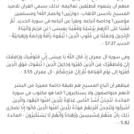
منهم أن يتبعوه مُطبّقين تعاليمه. لذلك يسمي القرآن تلاميذ
المسيح بأحسن الألقاب: حواريّين؟ وأنصار الله؟ ومسلمين
مؤمنين؟ وخاصة أتباعه. ونقرأ عن أتباعه في سورة الحديد. ثُمَّ
قَفَّيْنَا عَلَى آثَارِهِمْ بِرُسُلِنَا وَقَفَّيْنَا بِعِيسَى ا بْنِ مَرْيَمَ وَآتَيْنَاهُ
الْإِنْجِيلَ وَجَعَلْنَا فِي قُلُوبِ الَّذِينَ ا تَّبَعُوهُ رَأْفَةً وَرَحْمَةً وَرَهْبَانِيَّةً -
الحديد 57:27 - .
وفي سورة آل عمران إِذْ قَالَ اللَّهُ يَا عِيسَى إِنِّي مُتَوَفِّيكَ وَرَافِعُكَ
إِلَيَّ وَمُطَهِّرُكَ مِنَ الَّذِينَ كَفَرُوا وَجَاعِلُ الَّذِينَ ا تَّبَعُوكَ فَوْقَ الَّذِينَ
كَفَرُوا إلى يَوْمِ الْقِيَامَةِ ثُمَّ إِلَيَّ مَرْجِعُكُمْ - آل عمران 3:55 - .
فيظهر أن أتباع المسيح هم طبقة خاصة مميزة من البشر
لأنهم متواضعون ولا يستكبرون؟ كما هو مكتوب في سورة
المائدة: لَتَجِدَنَّ أَشَدَّ النَّاسِ عَدَاوَةً لِلَّذِينَ آمَنُوا الْيَهُودَ والَّذِينَ
أَشْرَكُوا وَلَتَجِدَنَّ أَقْرَبَهُمْ مَوَدَّةً لِلَّذِينَ آمَنُوا الَّذِينَ قَالُوا إِنَّا نَصَارَى
ذَلِكَ بِأَنَّ مِنْهُمْ قِسِّيسِينَ وَرُهْبَاناً وَأَنَّهُمْ لَا يَسْتَكْبِرُونَ - المائدة
5:82 - .