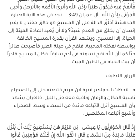
فَأَنْفُخُ فِيهِ فَيَكُونُ طَيْرَاً بِإِذْنِ اللَّهِ وَأُبْرِئُ الْأَكْمَهَ والْأَبْرَصَ وَأُحْيِي
الْمَوْتَى بِإِذْنِ اللَّهِ - آل عمران 3:49 - . نجد في هذه الآية العبارة
المدهشة أخْلُقُ الدالة على أن المسيح هو خالق مقتدر. لا يقدر
إنسان أن يخلق من العدم شيئاً؟ ولا أن يُعيد المادة الميتة إلى
الحياة. إلا المسيح. ويشهد القرآن بقدرة المسيح الخالقة
بواسطة نفخته المحيية. فنفخ في هيئة الطير فأصبحت طائراً
حيّاً كما أن الله نفخ نسمته في آدم سابقاً. فكان المسيح قادراً
أن يبث الحياة في الطين الميت.
الرزاق اللطيف
ه - لاحظت الجماهير قدرة ابن مريم فتبعته حتى إلى الصحراء
ناسية المكان والزمان وباقية معه حتى الليل. فالقرآن يشهد
بأن المسيح أنزل لأتباعه مائدة من السماء وسط الصحراء
وأشبع أتباعه المخلصين.
إِذْ قَالَ الْحَوَارِيُّونَ يَا عِيسَى ا بْنَ مَرْيَمَ هَلْ يَسْتَطِيعُ رَبُّكَ أَنْ يُنَزِّلَ
عَلَيْنَا مَائِدَةً مِنَ السَّمَاءِ قَالَ ا تَّقُوا اللَّهَ إِنْ كُنْتُمْ مُؤْمِنِينَ قَالُوا