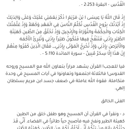
الْقُدُسِ - البقرة 2:253 - .
إِذْ قَالَ اللَّهُ يَا عِيسَى ا بْنَ مَرْيَمَ ا ذْكُرْ نِعْمَتِي عَلَيْكَ وَعَلَى وَالِدَتِكَ
إِذْ أَيَّدْتُكَ بِرُوحِ الْقُدُسِ تُكَلِّمُ النَّاسَ فِي الْمَهْدِ وَكَهْلاً وَإِذْ عَلَّمْتُكَ
الْكِتَابَ والْحِكْمَةَ والتَّوْرَاةَ والْإِنْجِيلَ وَإِذْ تَخْلُقُ مِنَ الطِّينِ كَهَيْئَةِ
الطَّيْرِ بِإِذْنِي فَتَنْفُخُ فِيهَا فَتَكُونُ طَيْراً بِإِذْنِي وَتُبْرِئُ الْأَكْمَهَ
والْأَبْرَصَ بِإِذْنِي وَإِذْ تُخْرِجُ الْمَوْتَى بِإِذْنِي,,, فَقَالَ الَّذِينَ كَفَرُوا مِنْهُمْ
إِنْ هَذَا إِلَّا سِحْرٌ مُبِينٌ - سورة المائدة 5:110 - .
فيا للعجب! القرآن يشهد مراراً بتعاون الله مع المسيح وروحه
القدوس! فالثلاثة اجتمعوا وتعاونوا في آيات المسيح في وحدة
متكاملة. فقوة الله عاملة في ضعف جسد ابن مريم بسلطان
إلهي.
الفتى الخالق
د - ونقرأ في القرآن أن المسيح وهو طفل خلق من الطين
كهيئة الطير ونفخ فيه فأصبح حياً طائراً في الفضاء. أَنِّي قَدْ
جِئْتُكُمْ بِآيَةٍ مِنْ رَبِّكُمْ أَنِّي أَخْلُقُ لَكُمْ مِنَ الطِّينِ كَهَيْئَةِ الطَّيْرِ