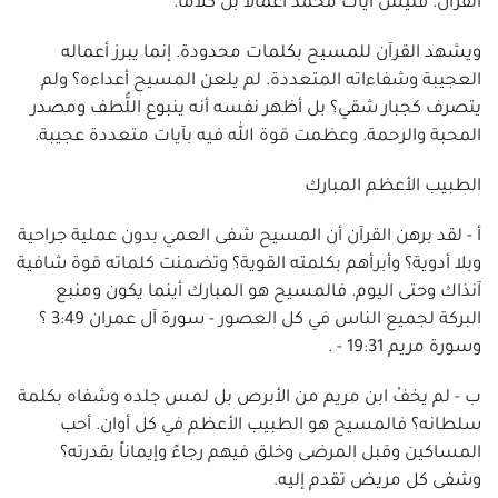
القرآن. فليس آيات محمد أعمالاً بل كلاماً.
ويشهد القرآن للمسيح بكلمات محدودة. إنما يبرز أعماله
العجيبة وشفاءاته المتعددة. لم يلعن المسيح أعداءه؟ ولم
يتصرف كجبار شقي؟ بل أظهر نفسه أنه ينبوع اللُّطف ومصدر
المحبة والرحمة. وعظمت قوة الله فيه بآيات متعددة عجيبة.
الطبيب الأعظم المبارك
أ - لقد برهن القرآن أن المسيح شفى العمي بدون عملية جراحية
وبلا أدوية؟ وأبرأهم بكلمته القوية؟ وتضمنت كلماته قوة شافية
آنذاك وحتى اليوم. فالمسيح هو المبارك أينما يكون ومنبع
البركة لجميع الناس في كل العصور - سورة آل عمران 3:49 ؟
وسورة مريم 19:31 - .
ب - لم يخفْ ابن مريم من الأبرص بل لمس جلده وشفاه بكلمة
سلطانه؟ فالمسيح هو الطبيب الأعظم في كل أوان. أحب
المساكين وقبل المرضى وخلق فيهم رجاءً وإيماناً بقدرته؟
وشفى كل مريض تقدم إليه.