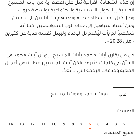
إن هذه الشهادة القرآنية تدل على أعظم آية من آيات المسيح
انه لا يغير الأحوال السياسية والاجتماعية بواسطة حروب
وحيل؟ بل يجدد خطاة عصاة ويغيرهم من أنانيين إلى محبين
ومن أسياد متباهين إلى خدام الرب المتواضعين. كما أنه
شخصياً لم يأت ليُخدم بل ليخدم وليبذل نفسه فدية عن كثيرين
- متى 20:28 - .
كل من يقارن آيات محمد بآيات المسيح يرى أن آيات محمد في
القرآن هي كلمات كثيرة؟ ولكن آيات المسيح وعجائبه هي أعمال
المحبة وخدمات الرحمة التي لا تُعدّ.
التالي
موت محمد وموت المسيح
الصفحة
14
13
12
11
10
9
8
7
6
5
4
3
2
1
جميع الصفحات