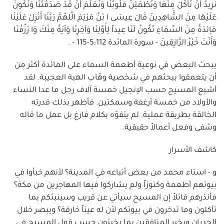
نُرِيدُ أَنْ نَأْكُلَ مِنْهَا وَتَطْمَئِنَّ قُلُوبُنَا وَنَعْلَمَ أَنْ قَدْ صَدَقْتَنَا وَنَكُونَ
عَلَيْهَا مِنَ الشَّاهِدِينَ قَالَ عِيسَى ا بْنُ مَرْيَمَ الَّلهُمَّ رَبَّنَا أَنْزِلْ عَلَيْنَا
مَاِئدَةً مِنَ السَّمَاءِ تَكُونُ لَنَا عِيداً لِأَوَّلِنَا وَآخِرِنَا وَآيَةً مِنْكَ وَا رْزُقْنَا
وَأَنْتَ خَيْرُ الرَّازِقِينَ - سورة المائدة 5:112-115 - .
يبحث البعض في نوعية أطعمة السماء على المائدة أكثر من
أن يتعمقوا ببحثهم في شخصية وهّاب الهبة العجيبة. لقد
أشبع المسيح حسب الإنجيل خمسة آلاف رجل ما عدا النساء
والأولاد من خمسة أرغفة وسمكتين. فأظهر بذلك قدرته
الخالقة بطريقة عملية. لم يتفوّه بكلام فارغ بل عمل ما قاله
وشفى وفعل أعمالاً حقيقية.
كاشف الأسرار
و - استاء محمد من بعض أتباعه في المدينة؟ لأنهم خبأوا في
بيوتهم أطعمة وكنوزاً ولم يشاركوا فيها المهاجرين من مكة؟
فأنذرهم قائلاً إن المسيح سيأتي عن قريب وسينبئكم بما
تأكلون وما تدخرون في بيوتكم لأن له عيناً خارقة؟ ويبصر خلال
الجدران ويخبر المنافقين بما يخبئون حسب قول المسيح في