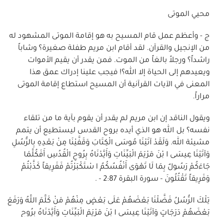
محيي الموتى
ج - وأعظم عمل قام المسيح به هو إقامة الموتى المشهود له
من الإنجيل والقرآن. لقد أقام ابن مريم طفلة صغيرة؟ وشاباً
راشداً؟ ورجلاً بالغاً من الموت. فمن يقدر أن يقيم الأموات
ويعيدهم إلى الحياة إلا الله؟! فيجب علينا إدراك عمق هذا
المعنى في الآيات القرآنية أن المسيح استطاع إقامة الموتى
مراراً.
ويقول الناقد إن ابن مريم لم يقدر أن يقوم بآية ما من تلقاء
نفسه؟ بل الله هو الذي أيده بروح القدس ليستطيع أن يتمم
مشيئة الله. وَلَقَدْ آتَيْنَا مُوسَى الْكِتَابَ وَقَفَّيْنَا مِنْ بَعْدِهِ بِالرُّسُلِ
وَآتَيْنَا عِيسَى ا بْنَ مَرْيَمَ الْبَيِّنَاتِ وَأَيَّدْنَاهُ بِرُوحِ الْقُدُسِ أَفَكُلَّمَا
جَاءَكُمْ رَسُولٌ بِمَا لَا تَهْوَى أَنْفُسُكُمُ ا سْتَكْبَرْتُمْ فَفَرِيقاً كَذَّبْتُمْ
وَفَرِيقاً تَقْتُلُونَ - سورة البقرة 2:87 - .
تِلْكَ الرُّسُلُ فَضَّلْنَا بَعْضَهُمْ عَلَى بَعْضٍ مِنْهُمْ مَنْ كَلَّمَ اللَّهُ وَرَفَعَ
بَعْضَهُمْ دَرَجَاتٍ وَآتَيْنَا عِيسَى ا بْنَ مَرْيَمَ الْبَيِّنَاتِ وَأَيَّدْنَاهُ بِرُوحِ