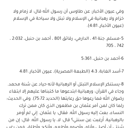
وفي عيون الأخبار: عن طاوس أن رسول الله قال: لا زمام ولا
خزام ولا رهبانية في الإسلام ولا تبتل ولا سياحة في الإسلام
(عيون الأخبار، 4:81).
5-مسلم، جنة 41 ، الدارمي، رقائق 801 ، أحمد بن حنبل، 2:032 ،
742 ، 705
6-أحمد بن حنبل، 5:361
7-أسد الغابة، 4:3 (الطبعة المصرية)، عيون الأخبار، 4:81
8-يستنكر الإسلام التبتل أو الرهبانية لأنه حياد عن سُنة محمد.
وجاء في القرآن: ورهبانية ابتدعوها ما كتبناها عليهم إلا ابتغاء
رضوان الله فما رعوها حق رعايتها (الحديد 75:72). وفي الحديث:
رلما كان لمن أمر عثمان بن مظعون الذي كان ممن ترك
النساء، بعث إليه رسول الله. فقال: يا عثمان. إني لم أُومر
بالرهبانية، أَرغبت عن سنتي؟ قال: لا، يا رسول الله. قال: إن من
سُنتي أن أصلي وأنام، وأصوم وأطعم، وأنكح وأطلق. فمن رغب