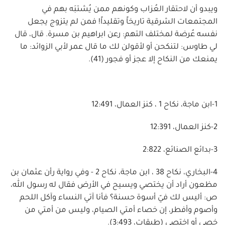
ويبدو أن لاحتقار العُزاب وكونهم ممن يُشتبَه بهم في
المجتمعات الشرقية تاريخاً وتقليداً! فمن لم يتزوج يجعل
نفسه عُرضة لمختلف التهم: رعن ابراهيم بن مسرة. قال، قال
لي طاوس: لتنكحن أو لأقولن لك ما قال عمر لأبي الزوائد: ما
يمنعك من النكاح إلا عجز أو فجور (41).
1-ابن ماجة، نكاح 1 ، كنز العمال، 12:491
2-كنز العمال، 12:391
3-بدائع الصنائع، 2:822
4-البخاري، نكاح 38 ، ابن ماجة، نكاح 2 - وفي رواية رأن عثمان بن
مظعون أراد أن يختصي ويسيح في الأرض فقال له رسول الله،
ص: أليس لك فيّ أسوة حسنة؟ فأنا آتي النساء وآكل اللحم
وأصوم وأفطر، إن خصاء أمتي الصيام، وليس من أمتي من
خصى أو اختصى (طبقات، 3:493).