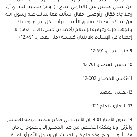
عن سنتي فليس مني (الدارمي، نكاح 3). وعن سعيد الخدري أن
رجلاً جاء فقال: رأوصني. فقال: سألت عما سألت عنه رسول الله
من قبلك: أُوصيك بتقوى الله فإنه رأس كل شيء، وعليك
بالجهاد فإنه رهبانية الإسلام (أحمد بن حنبل، 3:28 ، 662). لا
إخصاء في الإسلام ولا بنيان كنيسة (كنز العمال، 12:491)
9-كنز العمال، 12:691
10-نفس المصدر، 12:791
11-نفس المصدر، 12:002
12-نفس المصدر
13-البخاري، نكاح 121
14-عيون الأخبار 4:81. إن الأعزب في تفكير محمد عرضة للفحش
والزنى، ولا يمكنه التخلص من هذا المصير إلا بالصوم إن كان
فقيراً أو بالزواج، وقد جاء في الحديث: إن رسول الله رأى امرأة