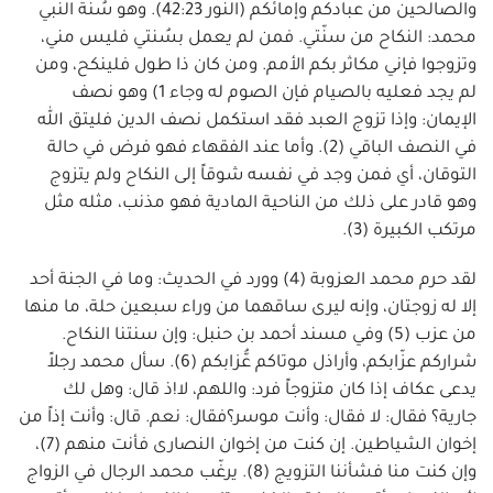
والصالحين من عبادكم وإمائكم (النور 42:23). وهو سُنّة النبي
محمد: النكاح من سنّتي. فمن لم يعمل بسُنتي فليس مني،
وتزوجوا فإني مكاثر بكم الأمم. ومن كان ذا طول فلينكح، ومن
لم يجد فعليه بالصيام فإن الصوم له وجاء 1) وهو نصف
الإيمان: وإذا تزوج العبد فقد استكمل نصف الدين فليتق الله
في النصف الباقي (2). وأما عند الفقهاء فهو فرض في حالة
التوقان، أي فمن وجد في نفسه شوقاً إلى النكاح ولم يتزوج
وهو قادر على ذلك من الناحية المادية فهو مذنب، مثله مثل
مرتكب الكبيرة (3).
لقد حرم محمد العزوبة (4) وورد في الحديث: وما في الجنة أحد
إلا له زوجتان، وإنه ليرى ساقهما من وراء سبعين حلة، ما منها
من عزب (5) وفي مسند أحمد بن حنبل: وإن سنتنا النكاح.
شراركم عزّابكم، وأراذل موتاكم عُّزابكم (6). سأل محمد رجلاً
يدعى عكاف إذا كان متزوجاً فرد: واللهم، لا!ذ قال: وهل لك
جارية؟ فقال: لا فقال: وأنت موسر؟فقال: نعم. قال: وأنت إذاً من
إخوان الشياطين. إن كنت من إخوان النصارى فأنت منهم (7)،
وإن كنت منا فشأننا التزويج (8). يرغّب محمد الرجال في الزواج