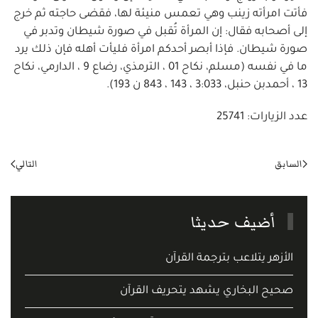
فأتت امرأته زينب وهي تعمس منيئة لها، فقضى حاجته ثم خرج
إلى أصحابه فقال: إن المرأة تُقبل في صورة شيطان وتدبر في
صورة شيطان. فإذا أبصر أحدكم امرأة فليأت أهله فإن ذلك يرد
ما في نفسه (مسلم، نكاح 01 ، الترمذي، رضاع 9 ، الدارمي، نكاح
13 ، أحمدبن حنبل، 3:033 ، 143 ، 843 ن 193).
عدد الزيارات: 25741
السابق
التالي
أضيف حديثا
الأزهر يتلاعب بترجمة القرآن
صحيح البخاري يشهد يتحريف القرآن