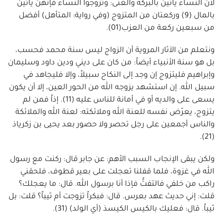
لأن النساء يأتين بالبركة والغنى: وتزوجوا النساء فإنهن يأتين
بالمال (9) وركعتان من المتزوج (وفي رواية: المتأهل) أفضل
من سبعين ركعة من العزب(01).
ونتعلم من الآثار المروية أن الزواج ليس سنة محمد فحسب،
بل هو سنة الأنبياء أيضاً: من كان على ديني ودين داود وسليمان
وإبراهيم فليتزوج إن وجد إلى النكاح سبيلاً، وإلا فليجاهد في
سبيل الله. إن استشهد يزوجه الله من الحور العين، إلا أن يكون
يسعى على والديه أو في أمانة للناس عليه (11). إذاً فمن لم
يتزوج، يعرّض نفسه للعنة الله وملائكته: لعنة الله والملائكة
والناس أجمعين على رجل تحصر ولا حصور بعد يحيى بن زكرياذ
(21).
ولكن يبقى الإنجاب السبب الأهم: عن جابر قال: ركنت مع رسول
الله في غزوة، فلما قفلنا تعجلت على بعير قطوف، فلحقني
راكب من خلفي فالتفتُّ فإذا أنا برسول الله. قال: ما يعجلك؟
قلت: إني حديث عهد بعرس. قال: فبكراً تزوجت أم ثيباً؟ قلت: بل
ثيباً. قال: فعليك بالكيس الكيسذ (أي الولد) (31).