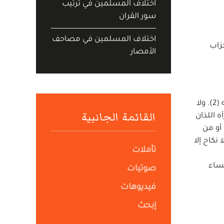
اختلاف المسلمين في ترتيب
سور القران
اختلاف المسلمين في مصاحف
حزاب
الأمصار
وقد أجمع الفقهاء على أن النكاح يعني الجماع أصلاً، ويستعمل بمعنى عقد الزواج مجازاً لأنه الوسيلة المشروعة لذلك ويحلله (2). ولا
القائمة الجانبية
ه اللذان
 أو من
نه لا نكاح إلا
تأملات
نساء
صوتيات
فيديوهات
إبحث