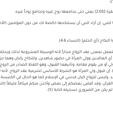
اً غيره.
 للنبي، إن أراد النبي أن يستنكحها خالصة لك من دون المؤمنين (الأ
لنكاح (أي الحلم) (النساء 4:6).
أة أي العاقدين وولي المرأة في حضور شاهدين. وللنكاح ركنان وهما جزآ
ولي أو من يقوم مقامه، وثانيهما القبول، وهو اللفظ الصادر من الزوج
قوم مقامه، فعلى الزوج دفع ما يُسمى مهراً وصداقاً (3). إن قبول ولي المرأة هو الشرط الأساسي لشرعية عقد الزواج. لأ
 بعد. وليس للزواج كيان قدسي في الإسلام كما هو الحال في الكنيسة
ول القرآن: وقد أفضى بعضكم إلى بعض وأخذن منكم ميثاقاً غليظاً (ال