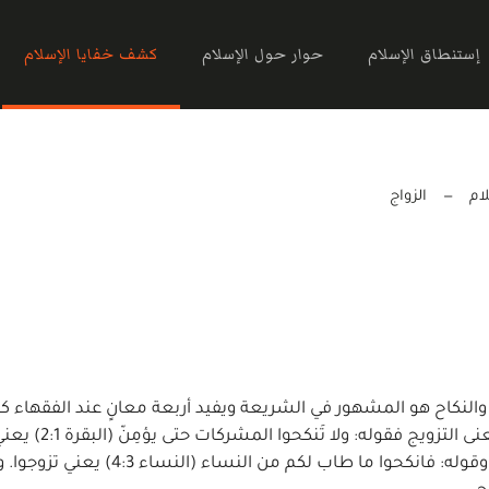
إستنطاق الإسلام
حوار حول الإسلام
كشف خفايا الإسلام
ام
الزواج
 والنكاح هو المشهور في الشريعة ويفيد أربعة معانٍ عند الفقهاء ك
في القرآن: التزويج والجماع والهبة والحلم. وأما النكاح بمعنى التزويج فقوله: ولا تَن
تتزوجوهن وكقوله: فانكحوهن بإذن أهلهن (النساء 4:52) وقوله: فانكحوا ما طاب لكم من النساء