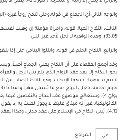
والزاني لا ينكح إلا زانية أو مشركة (النور 42:3) يعني لا يتزوج.
والوجه الثاني أي الجماع في قوله:وحتى تنكح زوجاً غيره (البقرة 2:032) يعني حتى يجامعها زوج غيره وتجامع زوج
الثالث: النكاح الهبة، قوله: وامرأة مؤمنة إن وهبت نفسها
33:05). وهذه الواهبة لا تحل لأحد غير النبي.
والرابع: النكاح الحلم في قوله: وابتلوا اليتامى حتى إذا بلغوا ا
يجوز النكاح إلا بعد عقد الزواج الذي يتم بين الرجل والمر
لا يتم بدونهما: أحدهما الإيجاب، وهو اللفظ الصادر من ال
ي
بوليّ 4). وسنعالج موضوع عقد النكاح بالتفصيل فيما
الكاثوليكية، غير أنه ميثاق غليظ لا يجوز العبث به إذ يق
4:12). يُبنى النكاح في الإسلام على عقد مدني، وهذا العقد لم يكن من الضروري تسجيله كتابة (5).
التالي
المراجع