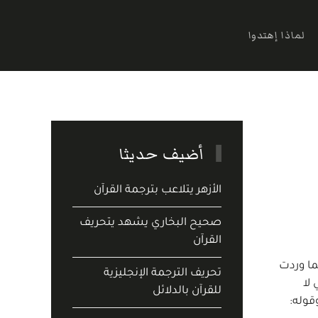
لماذا إهتدوا
أضيف حديثا
الأزهر يتلاعب بترجمة القرآن
صحيح البخاري يشهد يتحريف
القرآن
ما وردت
تحريف الترجمة الإنجليزية
كحوا المشركات حتى يؤمِنّ (البقرة 2:1) يعني لا
للقرآن بالدلائل
 (النساء 4:3) يعني تزوجوا. وقوله: