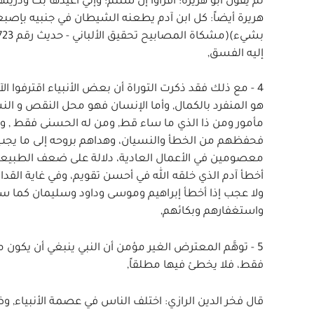
ثم يقول أبو هريرة: اقرأوا إن شئتم: وإني أعيذها بك وذر
هريرة أيضاً: كل ابن آدم يطعنه الشيطان في جنبيه بإص
إليه الفسق,
4 - مع ذلك فقد ذكرت التوراة أن بعض الأنبياء اقترفوا ا
هو المنفرد بالكمال, وأما الإنسان فهو محل النقص و النسيان
مأمور ومن ذا الذي ما ساء قط, ومن له الحسنى فقط , ومع
فحفظهم من الخطأ والنسيان، وهداهم بروحه إلى ما يجب 
معصومين في الأعمال العادية، دلالة على ضعف الطبيعة ال
أخطأ آدم الذي خلقه الله في أحسن تقويم، وفي غاية القدا
ولا عجب إذا أخطأ إبراهيم وموسى وداود وسليمان كما سنذ
واستغفارهم وبكائهم,
5 - توهَّم المعترض الغير مؤمن أن النبي ينبغي أن يكون
فقط، فلا يخطئ فيها مطلقاً,
قال فخر الدين الرازي: اختلف الناس في عصمة الأنبياء, و