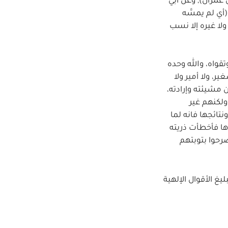
 عمران), وعن أبي
ي لم يمسَّه
ذكر نبياً ولا غيره إلا نسب
تقواه، والله وحده
ر، ولا أمير ولا
 مشيئته وإرادته،
لكنهم غير
تائجها فانه لما
ها فأخطأت ذريته
رحوا بتوبتهم
غ الأقوال الإلهية