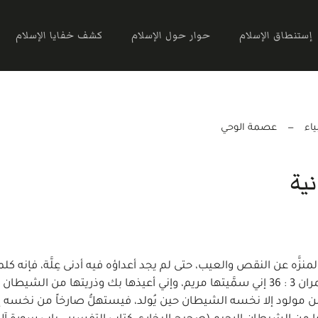
إستنطاق الإسلام
حوار حول الإسلام
كشف خفايا الإسلام
اء
عصمة الوحي
ية
ّه عن النقص والعيب، حتى لم يجد أعداؤه فيه أدنى عِلَّة، فإنه كلمة 
داس الشيطان بقوته وقدرته وقداسته, وقد ورد في آل عمران 3 : 36 إني سمَّيتها مريم، وإني أعيذها بك وذري
مولود إلا نخسه الشيطان حين يُولد، فيستهلُّ صارخاً من نخسه إياه