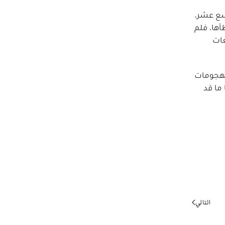
سع عشر،
أها، فلم
عات
الهجومات
ما قد
التالي