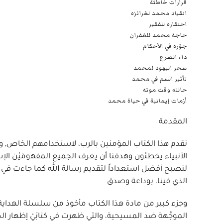
قرارات خاطئة
انقياد محمد لغرائزه
احتقاره للفقير
حاجة محمد للغفران
جوْره في الأحكام
داء الصرع
سحر اليهود لمحمد
تأثير السم في محمد
حالته وقت موته
أزمات إيمانية في حياة محمد
المقدمة
نقدم هذا الكتاب المؤمنين بالرب، لاستخدامهم الخاص,
الأنبياء يخطئون وهدفنا أن يعرف الجميع المفهومَيْن ا
لنصبح أفضل استعداداً لتقديم رسالة الله كما جاءت في 
الذي فينا، بوداعة وصدق
وجزء كبير من مادة هذا الكتاب مأخوذ من سلسلة الهداية 
الموجَّهة ضد المسيحية، والتي ظهرت في كتابَيْ إظهار ا