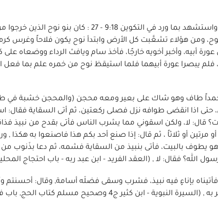
اعترض المعترض الغير مؤمن على وقوع نوح في السُّكر، واستشهد بما ورد في التكوين 9:18 - 27 : كان بن
و نوح، ومن هؤلاء تشعَّبت كل الأرض وابتدأ نوح يكون فلاحاً وغرس كرم
ورة أبيه، وأخبر أخويه خارجًا، فأخذ سام ويافث الرداء ووضعاه على 
ء، فلم يبصرا عورة أبيهما فلما استيقظ نوح من خمره علم بما فعل اب
حمداً طاف وهو شاك على بعير ومعه محجن (والمحجن خشبة في ط
، حتى اذا انقضى طوافه نزل فصلى ركعتين، ثم أتى السقاية فقال: ا
ت؟ قال: لا، ولكن اسقوني مما يشرب الناس فأتى بقدح من نبيذ فذا
 مرتين أو ثلاثاً ، ثم قال: إذا صنع أحد بكم هذا فاصنعوا به هكذا , و
 يطوف بالبيت، فأتى بنبيذ من السقاية فشمه، ثم دعا بذَنوب من 
ل الله؟ فقال: لا , (العقد الفريد - ابن عبد ربه - باب احتجاج المحلين
، فأتيناه بإناءٍ فيه نبيذ، فشرب وسقى فضلَه أسامة, وقال: أحسنتم و
هكذا فاصنعوا قال ابن عباس: فنحن لا نريد أن نغيِّر ما أمَر به , (السيرة النبوية - ابن كثير ج4 وصحيح مسلم كتاب