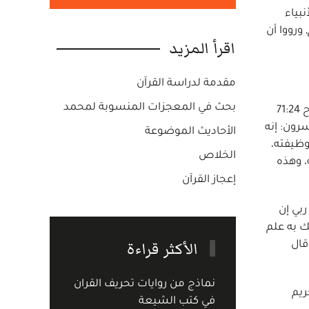
نبياء
ورووا أن
اقرأ المزيد
مقدمة لدراسة القرآن
بحث في المعجزات المنسوبة لمحمد
خطايا نوح حسب القرآن: 1 - من الخطايا التي نسبها القرآن الى نوح أنه دعا على المشركين بأن يزيدهم الله ضلالًا, في سورة نوح 71:24
 المفسرون: إنه
الأحاديث الموضوعة
ه كان كارزاً للبر، فقام بوظيفته،
الخلاص
، وهذه
إعجاز القرآن
4 ونادى نوح ربه، فقال:' ربي إن
ك به علم
الأكثر قراءة
قال
نماذج من روايات تحريف القران
تحريم
في كتب الشيعة