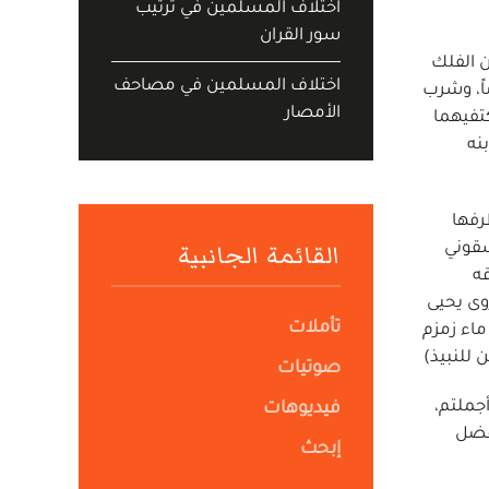
اختلاف المسلمين في ترتيب
سور القران
و نوح الذين خرجوا من الفلك
اختلاف المسلمين في مصاحف
اً، وشرب
الأمصار
كتفيهما
نه
رفها
القائمة الجانبية
سقوني
قه
روى يحيى
تأملات
ماء زمزم
 للنبيذ)
صوتيات
أجملتم،
فيديوهات
 الحج, باب فضل
إبحث