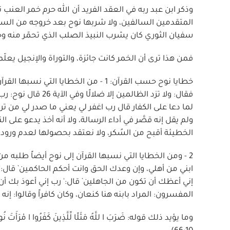
وذكر ابن عبد ربه في العقد الفريد أن الله حرم خمر العنب تعبّ
المتقدمين السالفين، ولا شربها نوح بعد خروجه من السفي
سفيان الثوري كان يشرب النبيذ الصلب الذي تحمّر منه وجنتاه
فمن هذا ترى أن الخمر كانت جائزة، والتوراة والإنجيل يعلّم
فقال: ولا تزد الظال
ولم يقل إنه قصَّر في أداء الرسالة، ولا أنه أخذ يدعو على 
الخطيئة أقبح من السُكر، ولا نعتقد بحصولها لعدم ورود 
ابني من أهلي، وإن وعدك الحق وانت أحكم الحاكمين` قال:
إني أعظك أن تكون من الجاهلين` قال:' رب إني أعوذ بك أ
المفسرون: المراد بابنه هنا كنعان، وكان كافراً وقالوا: إنه
وما يؤيد ذلك قوله: ضَرَبَ ا للَّهُ مَثَلًا لِّلَّذِينَ كَفَرُوا ا مْرَأَتَ نُوح