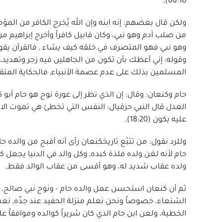
66:10),
ولكن قال بعضهم: إنه ابنه وإن الله يُخرج الكافر من المؤم
من صلب آدم وهو نبي، وكان قابيل كافراً وأخرج إبراهيم م
وهو نبي فهو المتصرف في خلقه كيف يشاء , فالقرآن يقول 
وقوله: إني أعظك بأن تكون من الجاهلين فيه زجر وتهديد
المسلمين بذلك على عدم عصمة الأنبياء, فالحكاية المتقد
حام وكنعان: وقال: إن الذي نظر إلى عورة نوح هو حام أبو ك
العدل قال النبي حزقيال: النفس التي تخطئ هي تموت الابن ل
عليه يكون (18:20),
وللرد نقول: من تتبّع تاريخكنعان رأى أنه أقبح من والده ح
حام لأنه لعَن ولده فلذة كبده, وكل والد في الدنيا يجعل كل 
ولده عقاب شديد له، وهو أقسى من عقاب الوالد فقط,
ثم أن كنعان استحسن عمل والده حام - ونوح نبي صالح، ما
الشنعاء، خصوصاً ونحن نعلم منزلة الحفيد عند جدِّه, ن
الخطية، ولعن ابن حام الذي كان شريراً كوالده وموافقاً عل