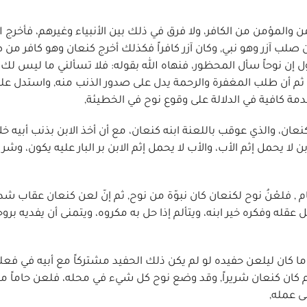
ن والمؤمن من الكافر، ولا فرق في ذلك بين الأنبياء وغيرهم، فأخرج ال
ن صلب آزر وهو نبي, وكان آزر كافراً فكذلك أخرج كنعان وهو كافر من
إن نوحاً سأل المحظور، فنهاه الله بقوله: فلا تسألني ما ليس لك 
، ثم أن طلب المغفرة والرحمة يدل على صدور الذنب منه, واستدل عل
مة كافية في الدلالة على وقوع نوح في الخطيئة,
نعان، والذي عوقب باللعنة ابنه كنعان، مع أن أخذ الابن بذنب أبيه خ
ا يحمل إثم الأب، والأب لا يحمل إثم الابن بر البار عليه يكون، وشر 
ام , فلعْنُ نوح لكنعان كان نبوّة من نوح, ثم إنّ لعن كنعان عقاب شد
عقله وفكره خير ابنه، ويتألم إذا حل به مكروه، ويتمنى أن يفديه بروحه,
 كان ليلعن حفيده لو لم يكن ذلك الحفيد مشتركاً مع أبيه في فعل
عم كان كنعان شريراً, وقد وضع نوح كل شيء في محله، فلعن حاماً م
ى عمله,