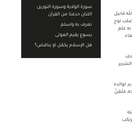
سورة الولاية وسورة النورين
له قابيل
اللتان حذفتا من القرآن
 صلب نوح
تعرف به واسلم
به علم
يسوع يقيم الموتى
ماء
هل الإسلام يكمّل او يناقض؟
لاف
الشرير
يد لوالده
 فلَعْنُ
ته
رتكب