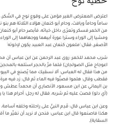
خطية نوح
ساماً وحاماً ويافث، وحام أبو كنعان هؤلاء الثلاثة هم بن
من الخمر فسكر وتعرّى داخل خبائه، فأبصر حام أبو كنعان ع
ومشيا إلى الوراء وسترا عورة أبيهما ووجهاهما إلى الورا
الأصغر، فقال:'ملعون كنعان عبد العبيد يكون لإخوته`
شرب محمد للخمر: روى عبد الرحمن عن ابن عباس أن م
اعوجاج مثل الصولجان) فلما مرَّ بالحجر استلمه بالمحجن
من هذا فقال له العباس: ألا نسقيك مما يُصنع في البيو
فقطب وقال: هلموا فصبُّوا فيه الماء ثم قال: زد فيه مرة أو
بن اليماني عن ابن مسعود الأنصاري أن محمداً عطش وهو
(أي دلو) فصبّ عليه ثم شربه، فقال له رجل: أحرام هذا يا رسو
وعن ابن عباس قال: قَدِم النبيُّ على راحلته وخلفه أسامة
السقاية),