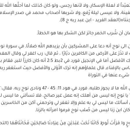
داً لا لعلة الإسكار، ولا لأنها رجس، ولو كان كذلك لما أحلَّها الله للأ
نة، ولا عيسى ليلة رُفع، ولا شربها أصحاب محمد في صدر الإسلام, 
(العقد الفريد - ابن عبد ربه ج 8),
ان أن شُرب الخمر جائز لكن السّكر بها هو الخطأ,
مين إلا ضلالًا وفي الآية 26 قال نوح: رب لا تذَرْ على الأرض من الكافرين ديّارًا ، ثم قال: رب اغفر لي وقال
لما دعا على الكفار قال رب اغفر لي يعني ما صدر لي من ترك الأفضل أما في الإنجيل فورد في 2بط 2:5 أن
الناس بالإفناء, قال علماؤهم إنه ترك الأَوْلى والأفضل حيث استغفر ربه
شيء عنها في التوراة
2 - ومن الخطايا التي نسبها القرآن إلى نوح أيضاً طلبه من الله ما لا يجوز طلبه، فورد في هود 11: 45 - 7
' يا نوح إنه ليس من أهلك إنه عمل غير صالح، فلا تسألني ما ليس ل
ن أسألك ما ليس لي به علم وإلا تغفر لي وترحمني أكن من الخاسرين 
 كان ابن زنا ليس من صُلب نوح فرموا امرأته بالزنا,
ٍ وا مْرَأَتَ لُوطٍ كَانَتَا تَحْتَ عَبْدَيْنِ مِنْ عِبَاِدنَا صَالِحَيْنِ فَخَانَتَاهُمَا (ال