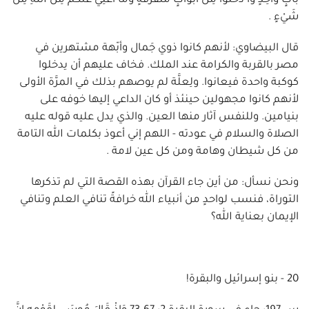
بَابٍ وَاحِدٍ وَا دْخُلُوا مِنْ أَبْوَابٍ مُتَفَرِّقَةٍ وَمَا أُغْنِي عَنْكُمْ مِنَ اللهِ مِنْ
شَيْءٍ .
قال البيضاوي: لأنهم كانوا ذوي جَمال وأبّهة مشتهرين في
مصر بالقربة والكرامة عند الملك. فخاف عليهم أن يدخلوا
كوكبة واحدة فيعانوا. ولِعلَّة لم يوصهم بذلك في المرَّة الأولى
لأنهم كانوا مجهولين حينئذ أو كان الداعي إليها خوفه على
بنيامين. وللنفس آثار منها العين. والذي يدل عليه قوله عليه
الصلاة والسلام في عودته - اللهم إني أعوذ بكلمات الله التامة
من كل شيطان وهامة ومن كل عين لامة .
ونحن نسأل: من أين جاء القرآن بهذه القصة التي لم تذكرها
التوراة، فنسب لواحدٍ من أنبياء الله خرافةً تنافي العلم وتنافي
الإيمان بعناية الله؟
20 - بنو إسرائيل والبقرة!