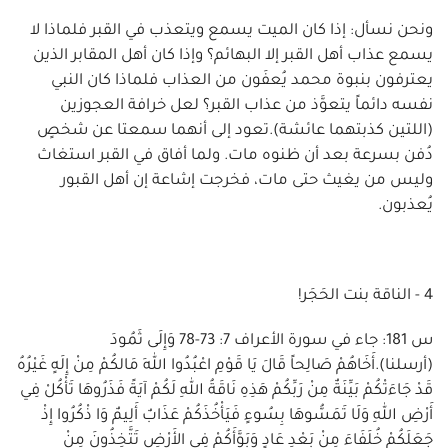
ونحن نسأل: إذا كان الميت يسمع ويتعذب في القبر فلماذا لا
يسمع عذاب أهل القبر إلا البهائم؟ وإذا كان أهل المقابر الذين
يعترفون بنبوة محمد يُعفَون من العذاب فلماذا كان النبي
نفسه دائماً يتعوَّذ من عذاب القبر؟ لعل خرافة العجوزين
(اللتين كذبتهما عائشة).تعود إلى أنهما سمعتا عن شخصٍ
دُفن بسرعة بعد أن ظنوه مات. ولما أفاق في القبر استغاث
وليس من يغيث حتى مات، فخرجت إشاعة إن أهل القبور
يُعذبون.
4 - الناقة بنت الحَجَر!
س 181: جاء في سورة الأعراف 7: 73-78 وَإِلَى ثَمُودَ
(أرسلنا).أَخَاهُمْ صَالِحاً قَالَ يَا قَوْمِ اعْبُدُوا اللهَ مَالكُمْ مِنْ إِلَهٍ غَيْرُهُ
قَدْ جَاءَتْكُمْ بَيِّنَةٌ مِنْ رَبِّكُمْ هَذِهِ نَاقَةُ اللهِ لَكُمْ آيَةً فَذَرُوهَا تَأْكُلْ فِي
أَرْضِ اللهِ وَلَا تَمَسُّوهَا بِسُوءٍ فَيَأْخُذَكُمْ عَذَابٌ أَلِيمٌ وَا ذْكُرُوا إِذْ
جَعَلَكُمْ خُلَفَاءَ مِنْ بَعْدِ عَادٍ وَبَوَّأَكُمْ فِي الأَرْضِ تَتَّخِذُونَ مِنْ