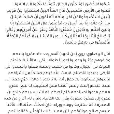
سُهُولِهَا قُصُوراً وَتَنْحِتُونَ الجِبَالَ بُيُوتاً فَا ذْكُرُوا آلَاءَ اللهِ وَلَا
تَعْثَوْا فِي الأَرْضِ مُفْسِدِينَ قَالَ المَلَأُ الذِينَ اسْتَكْبَرُوا مِنْ قَوْمِهِ
لِلَّذِينَ اسْتُضْعِفُوالمَنْ آمَنَ مِنْهُمْ أَتَعْلَمُونَ أَنَّ صَالِحاً مُرْسَلٌ
مِنْ رَبِّهِ قَالُوا إِنَّا بِمَا أُرْسِلَ بِهِ مُؤْمِنُونَ قَالَ الذِينَ اسْتَكْبَرُوا إِنَّا
بِالذِي آمَنْتُمْ بِهِ كَافِرُونَ فَعَقَرُوا النَّاقَةَ وَعَتَوْا عَنْ أَمْرِ رَبِّهِمْ وَقَالُوا
يَا صَالِحُ ائْتِنَا بِمَا تَعِدُنَا إِنْ كُنْتَ مِنَ المُرْسَلِينَ فَأَخَذَتْهُمُ الرَّجْفَةُ
فَأَصْبَحُوا فِي دَارِهِمْ جَاثِمِينَ .
قال البيضاوي: روي (عن ثمود).أنهم بعد عاد عمّروا بلادهم
وخلفوهم وكثروا وعمروا إعماراً طوالالا تفي به الأبنية، فنحتوا
البيوت في الجبال. وكانوا في خصب وسعة فعثوا وأفسدوا في
الأرض وعبدوا الأصنام. فبعث الله فيهم صالحاً من أشرافهم
فأنذرهم فسألوه آية. فقال أية آية تريدون؟ قالوا: اخرُج معنا إلى
عيدنا فتدعو إلهك وندعو آلهتنا فمَن استُجيب له نتبع. فخرج
معهم فدعوا أصنامهم فلم تجبهم. ثم أشار سيدهم جندع بن
عمرو إلى صخرة منفردة يقال لها الكاتبة، وقال له: أخرِج من هذه
الصخرة ناقة مخترجة جوفاء وبراء. فإن فعلْتَ صدَّقناك. فأخذ
عليهم صالح مواثيقهم: لئِن فعلت ذلك لتؤمنُن. فقالوا: نعم.