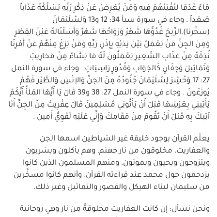
مَاءً غَدَقا لنَفْتِنَهُمْ فِيهِ وَمَنْ يُعْرِضْ عَنْ ذِكْرِ رَبِّهِ يَسْلُكْهُ عَذَاباً
صَعَداً . وجاء في سورة سبأ 34: 12 و13 وَلِسُلَيْمَانَ
(سخّرنا).الرِّيحَ غُدُوُّهَا شَهْرٌ وَرَوَاحُهَا شَهْرٌ وَأَسَلْنَالهُ عَيْنَ القِطْرِ
وَمِنَ الجِنِّ مَنْ يَعْمَلُ بَيْنَ يَدَيْهِ بِإِذْنِ رَبِّهِ وَمَنْ يَزِغْ مِنْهُمْ عَنْ أَمْرِنَا
نُذِقْهُ مِنْ عَذَابِ السَّعِيرِ يَعْمَلُونَ لَهُ مَا يَشَاءُ مِنْ مَحَارِيبَ
وَتَمَاثِيلَ وَجِفَانٍ كَالجَوَابِ وَقُدُورٍ رَاسِيَاتٍ . وجاء في سورة النمل
27: 17 وَحُشِرَ لِسُلَيْمَانَ جُنُودُهُ مِنَ الجِنِّ وَالإِنْسِ وَالطَّيْرِ فَهُمْ
يُوزَعُونَ . وجاء في سورة النمل 27: 38 و39 قَالَ يَا أَيُّهَا المَلَأُ أَيُّكُمْ
يَأْتِينِي بِعَرْشِهَا قَبْلَ أَنْ يَأْتُونِي مُسْلِمِينَ قَالَ عِفْرِيتٌ مِنَ الجِنِّ أَنَا
آتِيكَ بِهِ قَبْلَ أَنْ تَقُومَ مِنْ مَقَامِكَ وَإِنِّي عَلَيْهِ لَقَوِيٌّ أَمِين .
يعلّم القرآن بوجود خليقة غير الشياطين اسمها الجن
والعفاريت، مخلوقون من نار جهنم. وهم يأكلون ويشربون
ويتزوجون ويحيون ويموتون. ومنهم المسلمون الذين كانوا
يزدحمون حول محمد عند قراءته القرآن. وأنهم كانوا مسخَّرين
من سليمان لبناء الهيكل والقصور والتماثيل وغير ذلك.
ونحن نسأل: إن كانت العفاريت مخلوقةً مِن نار وهي روحانية