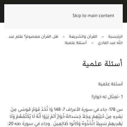
Skip to main content
الرئيسية
القرآن والشريعة
هل القرآن معصوم؟ بقلم عبد
الله عبد الفادي
أسئلة علمية
أسئلة علمية
أسئلة علمية
1 -تمثال له خوار!!
س 178: جاء في سورة الأعراف 7: 148 وَا تَّخَذَ قَوْمُ مُوسَى مِنْ
بَعْدِهِ مِنْ حُلِيِّهِمْ عِجْلاً جَسَدالهُ خُوَارٌ أَلَمْ يَرَوْا أَنَّهُ لَا يُكَلِّمُهُمْ وَلَا
يَهْدِيهِمْ سَبِيلاً اتَّخَذُوهُ وَكَانُوا ظَالِمِينَ . وجاء في سورة طه 20: