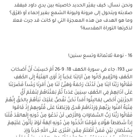
ونحن نسأل: كيف يغيّر الحديد خاصيته بين يدي داود فيفقد
صلابته ويتحول إلى مرونة وليونة الشمع بغير إحماء أو طَرْق؟
وما هو الهدف من هذه المعجزة التي لو كانت قد جرت فعلا
لذكرتها التوراة المقدسة؟
16 - نومة ثلاثمائة وتسع سنين!
س 193: جاء في سورة الكهف 18: 9-26 أَمْ حَسِبْتَ أَنَّ أَصْحَابَ
الكَهْفِ وَالرَّقِيمِ كَانُوا مِنْ آيَاتِنَا عَجَباً إِذْ أَوَى الفِتْيَةُ إِلَى الكَهْفِ
فَقَالُوا رَبَّنَا آتِنَا مِنْ لَدُنْكَ رَحْمَةً وَهَيِّئْ لَنَا مِنْ أَمْرِنَا رَشَداً فَضَرَبْنَا
عَلَى آذَانِهِمْ فِي الكَهْفِ سِنِينَ عَدَداً ثُمَّ بَعَثْنَاهُمْ لِنَعْلَمَ أَيُّ
الحِزْبَيْنِ أَحْصَى لِمَالبِثُوا أَمَداً نَحْنُ نَقُصُّ عَلَيْكَ نَبَأَهُمْ بِالحَقِّ إِنَّهُمْ
فِتْيَةٌ آمَنُوا بِرَبِّهِمْ وَزِدْنَاهُمْ هُدىً وَرَبَطْنَا عَلَى قُلُوبِهِمْ إِذْ قَامُوا
فَقَالُوا رَبُّنَا رَبُّ السَّمَاوَاتِ وَالأَرْضِ لَنْ نَدْعُوَ مِنْ دُونِهِ إِلَهالقَدْ قُلْنَا
إِذاً شَطَطاً هَؤُلاءِ قَوْمُنَا اتَّخَذُوا مِنْ دُونِهِ آلِهَةً لَوْلاَ يَأْتُونَ عَلَيْهِمْ
بِسُلْطَانٍ بَيِّنٍ فَمَنْ أَظْلَمُ مِمَّنِ افْتَرَى عَلَى اللهِ كَذِباً وَإِذِ