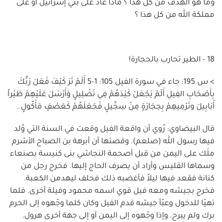
وما هو الهدف من كل هذا ؟ ماذا عاد على بني إسرائيل أو على
مملكة الله من كل هذا ؟
18 - الطير تحارب بالحجارة!
> س 195: جاء في سورة الفيل 105: 1-5 أَلَمْ تَرَ كَيْفَ فَعَلَ رَبُّكَ
بِأَصْحَابِ الفِيلِ أَلَمْ يَجْعَلْ كَيْدَهُمْ فِي تَضْلِيلٍ وَأَرْسَلَ عَلَيْهِمْ طَيْراً
أَبَابِيلَ وتَرْمِيهِمْ بِحِجَارَةٍ مِنْ سِجِّيلٍ فَجَعَلَهُمْ كَعَصْفٍ مَأْكُولٍ .
قال البيضاوي: رُوي أن واقعة الفيل وقعت في السنة التي وُلد
فيها رسول الله (صلعم). وقصتها أن أبرهة بن الصباح الأشرم
ملَك على اليمن من قبل أصحمة النجاشي بنى كنيسة بصنعاء
وسماها القليس وأراد أن يصرف الحاج إليها. فخرج رجل من
كنانة فقعد فيها ليلاً فأغضبه ذلك فحلف ليهدمن الكعبة.
فخرج بجيشه ومعه فيل قوي اسمه محمود وفيلة أخرى. فلما
تهيّا للدخول وعبّأ جيشه قدم الفيل وكان كلما وجّهوه إلى الحرم
برك ولم يبرح. وإذا وجّهوه إلى اليمن آو إلى جهة أخرى هرول.