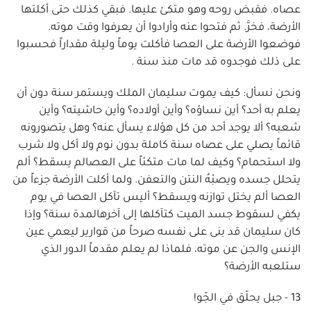
عصاه. فقبض روحه وهو متكئ عليها. فبقي كذلك حتى أكلتها
الأرضة، فخرَّ. ثم فتحوا عنه وأرادوا أن يعرفوا وقت موته.
فوضعوا الأرضة على العصا فأكلت يوماً وليلة مقداراً فحسبوا
على ذلك فوجدوه قد مات منذ سنة .
ونحن نسأل: كيف يموت سليمان الملك ويستمر سنة دون أن
يعلم به أحد؟ أين نساؤه؟ وأين أولاده؟ وأين حاشيته؟ وأين
شعبه؟ ألا يوجد أحد من كل هؤلاء يسأل عنه؟ وهل يتصورونه
قائماً يصلي على عصاه سنة كاملة بدون نوم ولا أكل ولا شرب
ولا استحمام؟ وكيف لما مات متكئاً على العصالم يسقط؟ ألم
يتحلل جسده ويصبْهُ النتن والتعفن. ولما أكلت الأرضة جزءاً من
العصا ألم يختل توازنه ويسقط؟ أليس تآكل العصا في يوم
يكفي لسقوط جسد الميت كتآكلها إلى آخرهالمدة سنة؟ وإذا
كان سليمان قد بنى على نفسه صرحاً من قوارير ليعمي عين
الإنس والجن عن موته، فلماذا لم يعلم مقدماً الدور الذي
ستلعبه الأرضة؟
13 - جبل يحلّق في الجّو!