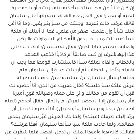
يشعرون! وأن سليمان تفقَّد الطير فقال: مالي لا أرى الهدهد؟
إن كان غائباً عن مجلسنا فسأعذّبه بنتف ريشه أو ذبحه عبرة
لغيره أو يعتذر! ففي الحال جاء الهدهد يتيه زهواً على سليمان
قائلاً: عرفت مالم تعرفه، وجئتك من سبأٍ بنبأٍ يقين. وما أنا أقل
منك شأناً وإن علمك أصغر من علمي. فها أنا أنبئك أن ملكة
سبأ تعبد الشمس من دون الله خالق السماوات والأرض
والعارف بجميع خبايا الكون! فقال له سليمان: اذهب بخطابي
هذا إليهالأعرف إن كنتَ صادقاً أم كاذباً! فذهب الهدهد
بالخطاب وألقاه لملكة سبأ! فاستشارت قومها عما يجب أن
تفعله رداً على الخطاب ثم أرسلت هدية إلى سليمان فلم
يقبلها! وسأل سليمان من مجلسه عمن يذهب ليحضر له
عرش ملكة سبأ خلسة؟ فقال عفريت من الجن: أنا أُحضره لك
قبل أن تقوم من مكانك وإني على حمله وصيانته قوي أمين!
فأبى سليمان إلا أن يحضر العرش في الحال. فقال أحدهم (لعله
آصف بن برخيا وزير سليمان، أو جبريل(: أنا أحضره لك قبل أن
يرتد إليك طرفك (عينك(! ولما جاء العرش غيَّر سليمان بعض
معالمه. ولما جاءت ملكة سبأ سألها سليمان: أهذا عرشك؟
فقالت: كأنه هو! وأمرها الملك أن تدخل القصر. فلما شمَّرت عن