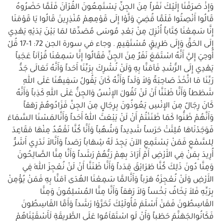
وَإِذْ صَرَفْنَا إِلَيْكَ نَفَراً مِنَ الجِنِّ يَسْتَمِعُونَ القُرْآنَ فَلَمَّا حَضَرُوهُ
قَالُوا أَنْصِتُوا فَلَمَّا قُضِيَ وَلَّوْا إِلَى قَوْمِهِمْ مُنْذِرِينَ قَالُوا يَا قَوْمَنَا
إِنَّا سَمِعْنَا كِتَاباً أُنْزِلَ مِنْ بَعْدِ مُوسَى مُصَدِّقا لمَا بَيْنَ يَدَيْهِ يَهْدِي
إِلَى الحَقِّ وَإِلَى طَرِيقٍ مُسْتَقِيمٍ . وجاء في سورة الجن 72: 1-17 قُلْ
أُوحِيَ إِليَّ أَنَّهُ اسْتَمَعَ نَفَرٌ مِنَ الجِنِّ فَقَالُوا إِنَّا سَمِعْنَا قُرْآناً عَجَباً
يَهْدِي إِلَى الرُّشْدِ فَآمَنَّا بِهِ وَلَنْ نُشْرِكَ بِرَبِّنَا أَحَداً وَأَنَّهُ تَعَالَى جَدُّ
رَبِّنَا مَا اتَّخَذَ صَاحِبَةً وَلاَ وَلَداً وَأَنَّهُ كَانَ يَقُولُ سَفِيهُنَا عَلَى اللهِ
شَطَطاً وَأَنَّا ظَنَنَّا أَنْ لَنْ تَقُولَ الإِنْسُ وَالجِنُّ عَلَى اللهِ كَذِباً وَأَنَّهُ
كَانَ رِجَالٌ مِنَ الإِنْسِ يَعُوذُونَ بِرِجَالٍ مِنَ الجِنِّ فَزَادُوهُمْ رَهَقاً
وَأَنَّهُمْ ظَنُّوا كَمَا ظَنَنْتُمْ أَنْ لَنْ يَبْعَثَ اللهُ أَحَداً وَأَنَّالمَسْنَا السَّمَاءَ
فَوَجَدْنَاهَا مُلِئَتْ حَرَساً شَدِيداً وَشُهُباً وَأَنَّا كُنَّا نَقْعُدُ مِنْهَا مَقَاعِدَ
لِلسَّمْعِ فَمَنْ يَسْتَمِعِ الآنَ يَجِدْ لَهُ شِهَاباً رَصَداً وَأَنَّالاَ نَدْرِي أَشَرٌّ
أُرِيدَ بِمَنْ فِي الأَرْضِ أَمْ أَرَادَ بِهِمْ رَبُّهُمْ رَشَداً وَأَنَّا مِنَّا الصَّالِحُونَ
وَمِنَّا دُونَ ذَلِكَ كُنَّا طَرَائِقَ قِدَداً وَأَنَّا ظَنَنَّا أَنْ لَنْ نُعْجِزَ اللهَ فِي
الأَرْضِ وَلَنْ نُعْجِزَهُ هَرَباً وَأَنَّالمَّا سَمِعْنَا الهُدَى آمَنَّا بِهِ فَمَنْ يُؤْمِنْ
بِرَبِّهِ فَلاَ يَخَافُ بَخْساً وَلاَ رَهَقاً وَأَنَّا مِنَّا المُسْلِمُونَ وَمِنَّا
القَاسِطُونَ فَمَنْ أَسْلَمَ فَأُولَئِكَ تَحَرَّوْا رَشَداً وَأَمَّا القَاسِطُونَ
فَكَانُوالجَهَنَّمَ حَطَباً وَأَنْ لَوِ اسْتَقاَمُوا عَلَى الطَّرِيقَةِ لَأَسْقَيْنَاهُمْ