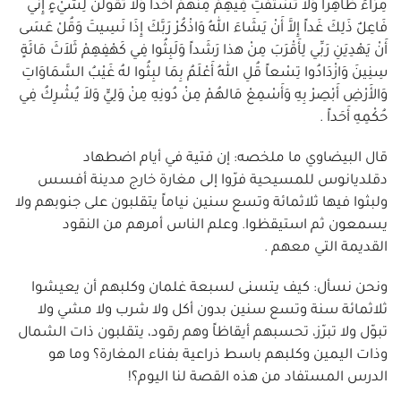
مِرَاءً ظَاهِراً وَلاَ تَسْتَفْتِ فِيهِمْ مِنْهُمْ أَحَداً وَلاَ تَقُولَنَّ لِشَيْءٍ إِنِّي
فَاعِلٌ ذَلِكَ غَداً إِلاَّ أَنْ يَشَاءَ اللهُ وَاذْكُرْ رَبَّكَ إِذَا نَسِيتَ وَقُلْ عَسَى
أَنْ يَهْدِيَنِ رَبِّي لِأَقْرَبَ مِنْ هذا رَشَداً وَلَبِثُوا فِي كَهْفِهِمْ ثَلاَثَ مَائَةٍ
سِنِينَ وَازْدَادُوا تِسْعاً قُلِ اللهُ أَعْلَمُ بِمَا لبِثُوا لهُ غَيْبُ السَّمَاوَاتِ
وَالأَرْضِ أَبْصِرْ بِهِ وَأَسْمِعْ مَالهُمْ مِنْ دُونِهِ مِنْ وَلِيٍّ وَلاَ يُشْرِكُ فِي
حُكْمِهِ أَحَداً .
قال البيضاوي ما ملخصه: إن فتية في أيام اضطهاد
دقلديانوس للمسيحية فرّوا إلى مغارة خارج مدينة أفسس
ولبثوا فيها ثلاثمائة وتسع سنين نياماً يتقلبون على جنوبهم ولا
يسمعون ثم استيقظوا. وعلم الناس أمرهم من النقود
القديمة التي معهم .
ونحن نسأل: كيف يتسنى لسبعة غلمان وكلبهم أن يعيشوا
ثلاثمائة سنة وتسع سنين بدون أكل ولا شرب ولا مشي ولا
تبوّل ولا تبرّز، تحسبهم أيقاظاً وهم رقود، يتقلبون ذات الشمال
وذات اليمين وكلبهم باسط ذراعية بفناء المغارة؟ وما هو
الدرس المستفاد من هذه القصة لنا اليوم؟!