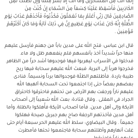
إِنَّمَا أَنَتْ مِنَ المُسَحَّرِينَ وَمَا أَنْتَ إِلاَّ بَشَرٌ مِثْلُنَا وَإِنْ نَظُنُّكَ لَمِنَ
الكَاذِبِينَ فَأَسْقِطْ عَلَيْنَا كِسَفاً مِنَ السَّمَاءِ إِنْ كُنْتَ مِنَ
الصَّادِقِينَ قَالَ رَبِّي أَعْلَمُ بِمَا تَعْمَلُونَ فَكَذَّبُوهُ فَأَخَذَهُمْ عَذَابُ يَوْمِ
الظُّلَّةِ إِنَّهُ كَانَ عَذَابَ يَوْمٍ عَظِيمٍ إِنَّ فِي ذَلِكَ لَآيَةً وَمَا كَانَ أَكْثَرُهُمْ
مُؤْمِنِينَ .
قال ابن عباس: فتح الله على مدين باباً من جهنم فأرسل عليهم
منها حراً شديداً أخذ بأنفسهم فلم ينفعهم ظل ولا ماء.
فدخلوا في الأسراب ليهربوا فيها فوجدوها أشد حراً من الظاهر.
فخرجوا هرباً إلى البرية. فبعث الله عليهم سحابة فيها ريح
طيبة باردة. فأظلتهم الظلّة فوجدوالها برداً ونسيماً. فنادى
بعضهم بعضاً حتى إذا اجتمعوا تحت السحابة ألهبها الله
عليهم ناراً ورجفت بهم الأرض من تحتهم فاحترقوا كاحتراق
الجراد في المقلى . وقال قتادة: بعث الله شعيباً إلى أصحاب
الأيكة وإلى أهل مدين. فأما أصحاب الأيكة فأُهلكوا بالظلة. وأما
أهل مدين فأخذتهم الرجفة صاح بهم جبريل صيحة فهلكوا
جميعاً . وقال البيضاوي: سلط الله عليهم الحر سبعة أيام حتى
غلت أنهارهم وأظلتهم سحابة فاجتمعوا تحتها فأمطرت