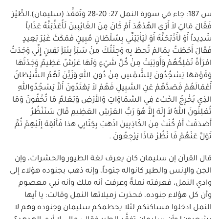
س 187: جاء في سورة النمل 27: 20-28 وَتَفقَّدَ (سليمان).الطَّيْرَ
فَقَالَ مَاليَ لاَ أَرَى الهُدْهُدَ أَمْ كَانَ مِنَ الغَائِبِينَ لَأُعَذِّبَنَّهُ عَذَاباً
شَدِيداً أَوْ لَأَذْبَحَنَّهُ أَوْ لَيَأْتِيَنِّي بِسُلْطَانٍ مُبِينٍ فَمَكَثَ غَيْرَ بَعِيدٍ
فَقَالَ أَحَطْتُ بِمَالمْ تُحِطْ بِهِ وَجِئْتُكَ مِنْ سَبَأٍ بِنَبَأٍ يَقِينٍ إِنِّي وَجَدْتُ
امْرَأَةً تَمْلِكُهُمْ وَأُوتِيَتْ مِنْ كُلِّ شَيْءٍ وَلَهَا عَرْشٌ عَظِيمٌ وَجَدْتُهَا
وَقَوْمَهَا يَسْجُدُونَ لِلشَّمْسِ مِنْ دُونِ اللهِ وَزَيَّنَ لَهُمُ الشَّيْطَانُ
أَعْمَالَهُمْ فَصَدَّهُمْ عَنِ السَّبِيلِ فَهُمْ لاَ يَهْتَدُونَ أَلاَّ يَسْجُدُواللهِ
الذِي يُخْرِجُ الخَبْءَ فِي السَّمَاوَاتِ وَالأَرْضِ وَيَعْلمُ مَا تُخْفُونَ وَمَا
تُعْلِنُونَ اللهُ لاَ إِلَهَ إِلاَّ هُوَ رَبُّ العَرْشِ العَظِيمِ قَالَ سَنَنْظُرُ
أَصَدَقْتَ أَمْ كُنْتَ مِنَ الكَاذِبِينَ اذْهَبْ بِكِتَابِي هذا فَأَلْقِهْ إِلَيْهِمْ ثُمَّ
تَوَلَّ عَنْهُمْ فَا نْظُرْ مَاذَا يَرْجِعُونَ .
قال القرآن إن سليمان كان يعرف لغة الطيور والحشرات، وإن
الجن والإنس والطير كانواله جنوداً، وإنه ذهب بجنوده هؤلاء إلى
وادي النمل، فعرفته نملةٌ وعرفت أنه ملك وأنه نبي معصوم
وأن كل هؤلاء جنوده، فحذرت زميلاتها النمل وقالت: يا أيها
النمل ادخلوا مساكنكم لئلا يحطمكم سليمان وجنوده وهم لا