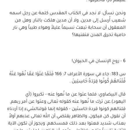
عليهم ناراً فاحترقوا .
ونحن نسأل: لا نجد في الكتاب المقدس كلمة عن رجل اسمه
شعيب أُرسل إلى مدين، ولا أن مدين هلكت بالنار. وهل من
المعقول أن سحابة تبعث نسيماً عليلاً وهواء طيباً وهي نار
حامية تحرق المدن فتفنيها؟
6 - روح الإنسان في الحيوان!
س 183: جاء في سورة الأعراف 7: 166 فَلَمَّا عَتَوْا عَمَّا نُهُوا عَنْهُ
قُلْنَالهُمْ كُونُوا قِرَدَةً خَاسِئِينَ .
قال البيضاوي: فلما عتوا عن ما نُهوا عنه - تكبروا (أي
اليهود).عن ترك ما نُهوا عنه كقوله تعالى وعتوا عن أمر ربهم.
قلنالهم كونوا قردة خاسئين - كقوله إنما قولنالشيء إذا أردناه
أن نقول كن فيكون. والظاهر يقتضي أن الله تعالى عذبهم أولاً
بعذاب شديد فعتوا بعد ذلك فمسخهم. ويجوز أن تكون الآية