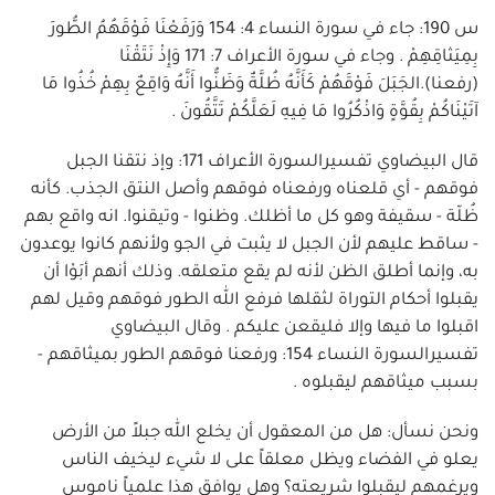
س 190: جاء في سورة النساء 4: 154 وَرَفَعْنَا فَوْقَهُمُ الطُّورَ
بِمِيَثاقِهِمْ . وجاء في سورة الأعراف 7: 171 وَإِذْ نَتَقْنَا
(رفعنا).الجَبَلَ فَوْقَهُمْ كَأَنَّهُ ظُلَّةٌ وَظَنُّوا أَنَّهُ وَاقِعٌ بِهِمْ خُذُوا مَا
آتَيْنَاكُمْ بِقُوَّةٍ وَاذْكُرُوا مَا فِيهِ لَعَلَّكُمْ تَتَّقُونَ .
قال البيضاوي تفسيرالسورة الأعراف 171: وإذ نتقنا الجبل
فوقهم - أي قلعناه ورفعناه فوقهم وأصل النتق الجذب. كأنه
ظُلّة - سقيفة وهو كل ما أظلك. وظنوا - وتيقنوا. انه واقع بهم
- ساقط عليهم لأن الجبل لا يثبت في الجو ولأنهم كانوا يوعدون
به، وإنما أطلق الظن لأنه لم يقع متعلقه. وذلك أنهم أبَوْا أن
يقبلوا أحكام التوراة لثقلها فرفع الله الطور فوقهم وقيل لهم
اقبلوا ما فيها وإلا فليقعن عليكم . وقال البيضاوي
تفسيرالسورة النساء 154: ورفعنا فوقهم الطور بميثاقهم -
بسبب ميثاقهم ليقبلوه .
ونحن نسأل: هل من المعقول أن يخلع الله جبلاً من الأرض
يعلو في الفضاء ويظل معلقاً على لا شيء ليخيف الناس
ويرغمهم ليقبلوا شريعته؟ وهل يوافق هذا علمياً ناموس