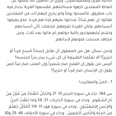
الثانية تقريراً وتفصيلاللأولى. ورُوي أن الناهين لما يئسوا عن
اتعاظ المعتدين كرهوا مساكنتهم، فقسموا القرية بجدار فيه
باب مطروق. فأصبحوا يوماً ولم يخرج إليهم أحد من المعتدين.
فقالوا: إن لهم شأناً. فدخلوا عليهم فإذا هم قردة. فلم يعرفوا
أنسباءهم، ولكن القردة تعرفهم. فجعلت تأتي أنسباءهم
وتشم ثيابهموتدور باكية حولهم ثم ماتوا بعد ثلاث. وعن
مجاهد مسخت قلوبهم لأبدانهم .
ونحن نسأل: هل من المعقول أن نقابل إنساناً مُسخ قرداً أو
خنزيراً؟ ألا تعلّمنا الطبيعة أن كل شيء يبذر بذراً كجنسه؟
أليس من يقول إن القمح صار شعيراً وإن العنب صار تيناً كمن
يقول إن الإنسان صار قرداً أو خنزيراً؟
7 - الجنّ والعفاريت!
س 184: جاء في سورة الحِجر 15: 27 وَالجَانَّ خَلَقْنَاهُ مِنْ قَبْلُ مِنْ
نَارِ السَّمُومِ . وجاء في سورة الذاريات 51: 56 وَمَا خَلَقْتُ الجِنَّ
وَالإِنْسَ إِلاليَعْبُدُونِ . وجاء في سورة هود 11: 119 لَأَمْلَأَنَّ جَهَنَّمَ
مِنَ الجِنَّةِ وَالنَّاسِ أَجْمَعِينَ . وجاء في سورة الأحقاف 46: 29 و30