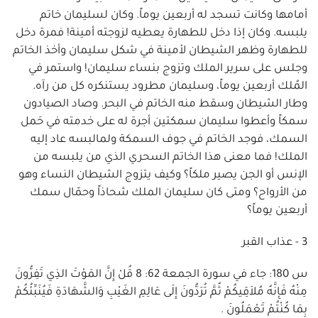
أمامها وكانت تسجد له أربعين يوماً. وكان لسليمان خاتم
يلبسه. وكان إذا دخل للطهارة يعطيه لزوجته أمينة! فمرة دخل
للطهارة وظهر الشيطان لأمينة في شكل سليمان وأخذ الخاتم
وجلس على سرير الملك وتزوج بنساء سليمان! واستمر في
المُلك أربعين يوماً، وسليمان مطرود يستنكره كل من رآه.
وطار الشيطان وسقط منه الخاتم في البحر. وصاد الصيادون
سمكاً وأعطوا سليمان سمكتين أجرة له على خدمته في حَمل
السمك، فوجد الخاتم في جوف السمكة ولمالبسه عاد إليه
الملك! فما معنى هذا الخاتم السحري الذي من يلبسه من
الإنس أو الجن يصير ملكاً؟ وكيف يتزوج الشيطان النساء وهو
من الأرواح؟ ومتى كان سليمان الملك شحاذاً وحمّال سمك
أربعين يوماً؟
3 - عذاب القبر
س 180: جاء في سورة الجمعة 62: 8 قُلْ إِنَّ المَوْتَ الذِي تَفِرُّونَ
مِنْهُ فَإِنَّهُ مُلاَقِيكُمْ ثُمَّ تُرَدُّونَ إِلَى عَالِمِ الغَيْبِ وَالشَّهَادَةِ فَيُنَبِّئُكُمْ
بِمَا كُنْتُمْ تَعْمَلُونَ .