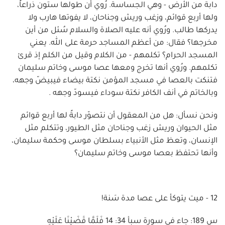
دابة من الأرض - وهي الجساسة. رُوي أن طولها ستون ذراعاً،
ولها أربع قوائم، وزغب وريش وجناحان، لا يفوتها هارب ولا
يدركها طالب. ورُوي أنه عليه الصلاة والسلام سُئل من أين
مخرجها؟ فقال: من أعظم المساجد حرمة على الله. يعني
المسجد الحرام؟ تكلمهم - من الكلام وقيل من الكلم إذ قرئ
تكلمهم. ورُوي أنها تخرج ومعها عصا موسى وخاتم سليمان
فتنكت بالعصا في مسجد المؤمن نكتة بيضاء فيبيضّ وجهه،
وبالخاتم في أنف الكافر نكتة سوداء فيسودّ وجهه .
ونحن نسأل: هل من المعقول أن نتصوّر دابةً لها أربع قوائم
مثل الحيوان وريش زغب وجناحان مثل الطيور، وتتكلم مثل
الإنسان، وتعظ مثل الأنبياء بسلطان موسى وحكمة سليمان،
وأنها تحتفظ بعصا موسى وخاتم سليمان؟
12 - ميت يتوكأ على عصا مدة سَنة!
س 189: جاء في سورة سبأ 34: 14 فَلَمَّا قَضَيْنَا عَلَيْهِ