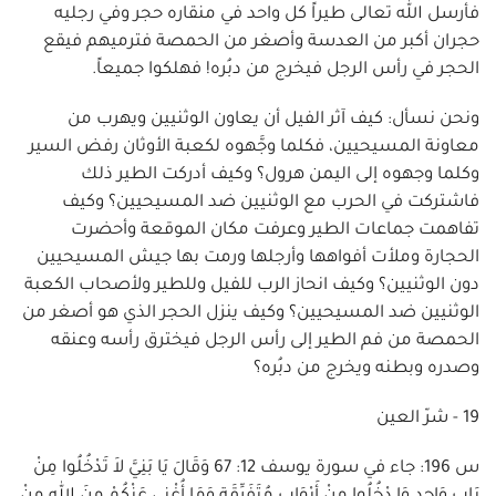
فأرسل الله تعالى طيراً كل واحد في منقاره حجر وفي رجليه
حجران أكبر من العدسة وأصغر من الحمصة فترميهم فيقع
الحجر في رأس الرجل فيخرج من دبُره! فهلكوا جميعاً.
ونحن نسأل: كيف آثر الفيل أن يعاون الوثنيين ويهرب من
معاونة المسيحيين، فكلما وجَّهوه لكعبة الأوثان رفض السير
وكلما وجهوه إلى اليمن هرول؟ وكيف أدركت الطير ذلك
فاشتركت في الحرب مع الوثنيين ضد المسيحيين؟ وكيف
تفاهمت جماعات الطير وعرفت مكان الموقعة وأحضرت
الحجارة وملأت أفواهها وأرجلها ورمت بها جيش المسيحيين
دون الوثنيين؟ وكيف انحاز الرب للفيل وللطير ولأصحاب الكعبة
الوثنيين ضد المسيحيين؟ وكيف ينزل الحجر الذي هو أصغر من
الحمصة من فم الطير إلى رأس الرجل فيخترق رأسه وعنقه
وصدره وبطنه ويخرج من دبُره؟
19 - شرّ العين
س 196: جاء في سورة يوسف 12: 67 وَقَالَ يَا بَنِيَّ لاَ تَدْخُلُوا مِنْ