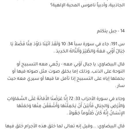
الجاذبية، وأدبياً ناموس المحبة الإلهية؟
14 - جبل يتكلم
س 191: جاء في سورة سبأ 34: 10 وَلَقَدْ آتَيْنَا دَاوُدَ مِنَّا فَضْلاً يَا
جَبَالُ أَوِّبِي مَعَهُ وَالطَّيْرَ وَأَلَنَّالهُ الحَدِيدَ .
قال البيضاوي: يا جبال أوّبي معه - رجِّعي معه التسبيح أو
النوحة على الذنب، وذلك إما بخلق صوت مثل صوته فيها أو
بحملها إياه على التسبيح إذا تأمل ما فيها أو سيري معه حيث
سار .
وجاء في سورة الأحزاب 33: 72 إِنَّا عَرَضْنَا الأَمَانَةَ عَلَى السَّمَاوَاتِ
وَالأَرْضِ وَالجِبَالِ فَأَبَيْنَ أَنْ يَحْمِلْنَهَا وَأَشْفَقْنَ مِنْهَا وَحَمَلَهَا
الإِنْسَانُ إِنَّهُ كَانَ ظَلُوماً جَهُولاً .
قال البيضاوي: ...وقيل إنه تعالى لما خلق هذه الأجرام خلق فيها