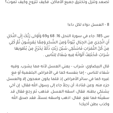
تصعد وتنزل وتخترق جميع الأماكن، فكيف تتزوج وكيف تموت؟
8 - العسل دواء لكل داء!
س 185: جاء في سورة النحل 16: 68 و69 وَأَوْحَى رَبُّكَ إِلَى النَّحْلِ
أَنِ اتَّخِذِي مِنَ الجِبَالِ بُيُوتاً وَمِنَ الشَّجَرِ وَمِمَّا يَعْرِشُونَ ثُمَّ كُلِي
مِنْ كُلِّ الثَّمَرَاتِ فَاسْلُكِي سُبُلَ رَبِّكِ ذُلُلاً يَخْرُجُ مِنْ بُطُونِهَا
شَرَابٌ مُخْتَلِفٌ أَلْوَانُهُ فِيهِ شِفَاءٌ لِلنَّاسِ .
قال البيضاوي: شراب - يعني العسل لأنه مما يشرب. وفيه
شفاء للناس - إما بنفسه كما في الأمراض البلغمية أو مع
غيره كما في سائر الأمراض إذ قلما يكون معجون إلا والعسل
جزء منه. وعن قتادة: أن رجلاً جاء إلى رسول الله فقال: إن أخي
يشتكي بطنه. فقال: اسقه العسل. فذهب ثم رجع فقال قد
سقيتُه فما نفع. فقال: اذهب واسقه عسلاً، فقد صدق الله
وكذب بطن أخيك!