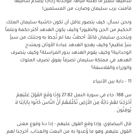
ساقيها لتعبر ما ظنته مياهاً، فوجدته زجاجاً يصدم ساقيها
فآمنت برب سليمان وصارت من المسلمين!
ونحن نسأل: كيف يتصور عاقل أن تكون حاشية سليمان الملك
الحكيم من الجن والطيور؟ وكيف يكون الهدهد أكثر حكمة وعلماً
ويتحدى سليمان قائلاً: أحطتُ بما لم تُحِط به وجئتك من سبأٍ
بنبأٍ عظيم؟ وكيف يهجو الهدهد عبادة الأوثان ويمتدح
الوحدانية؟ وكيف يقوم الهدهد بدور المراسلة؟ وكيف يتصرف
الهدهد في مملكة سليمان تصرفاً يفوق تصرف الملوك
والوزراء والفلاسفة؟
11 - دابة بين الأنبياء
س 188: جاء في سورة النمل 27:82 وَإِذَا وَقَعَ القَوْلُ عَلَيْهِمْ
أَخْرَجْنَا لهُمْ دَابَّةً مِنَ الأَرْضِ تُكَلِّمُهُمْ أَنَّ النَّاسَ كَانُوا بِآيَآتِنَا لاَ
يُوقِنُونَ .
قال البيضاوي: وإذا وقع القول عليهم - إذا دنا وقوع معنى
القول عليهم، وهو ما وُعدوا به من البعث والعذاب. أخرجنا لهم