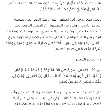
87-88 وَلَكِنَّا حُمِّلْنَا أَوْزَاراً مِنْ زِينَةِ القَوْمِ فَقَذَفْنَاهَا فَكَذَلِكَ أَلْقَى
السَّامِرِيُّ فَأَخْرَجَ لَهُمْ عِجْلاً جَسَدالهُ خُوَارٌ .
ونحن نسأل: من أين استقى القرآن هذا الخبر الذي ليسله
أساس تاريخي؟ وهل من المعقول أن العجل الذهبي يخور
كالعجلالطبيعي؟ وهل يتمنّى السامري المزعوم ذلك، ويطلبه
هرون من الله، فيوافق الله على تحسين الصنم فيخور ليغري
الناس ليعبدوه مِن دون الله؟ فهل صار السامري وهرون والله
شركة متحدة في صنع الصنم!
2 - الخاتم السحري!
س 179: جاء في سورة صَ 38: 34 و35 وَلَقَدْ فَتَنَّا سُلَيْمَانَ
وَأَلْقَيْنَا عَلَى كُرْسِيِّهِ جَسَداً ثُمَّ أَنَابَ قَالَ رَبِّ اغْفِرْ لِي وَهَبْ لِي
مُلْكالاَ يَنْبَغِي لِأَحَدٍ مِنْ بَعْدِي .
قال مفسرو المسلمين إن سليمان قتل ملك صيدون وأخذ
بنته جرادة لجمالها فكانت تبكي في بيت سليمان على أبيها.
فأوصى سليمان الشياطين فعملوا تمثالالأبيها وضعته