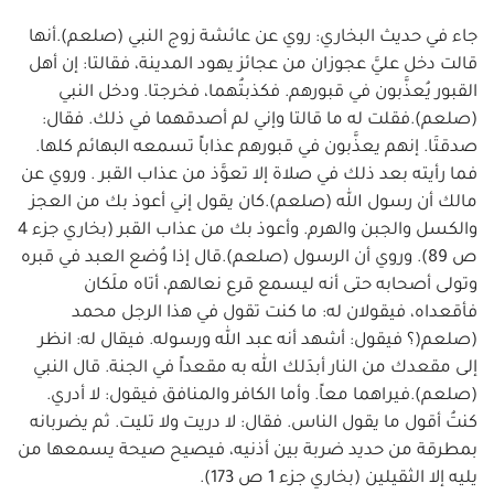
جاء في حديث البخاري: روي عن عائشة زوج النبي (صلعم).أنها
قالت دخل عليَّ عجوزان من عجائز يهود المدينة، فقالتا: إن أهل
القبور يُعذَّبون في قبورهم. فكذبتُهما، فخرجتا. ودخل النبي
(صلعم).فقلت له ما قالتا وإني لم أصدقهما في ذلك. فقال:
صدقتَا. إنهم يعذَّبون في قبورهم عذاباً تسمعه البهائم كلها.
فما رأيته بعد ذلك في صلاة إلا تعوَّذ من عذاب القبر . وروي عن
مالك أن رسول الله (صلعم).كان يقول إني أعوذ بك من العجز
والكسل والجبن والهرم. وأعوذ بك من عذاب القبر (بخاري جزء 4
ص 89). وروي أن الرسول (صلعم).قال إذا وُضع العبد في قبره
وتولى أصحابه حتى أنه ليسمع قرع نعالهم، أتاه ملَكان
فأقعداه، فيقولان له: ما كنت تقول في هذا الرجل محمد
(صلعم(؟ فيقول: أشهد أنه عبد الله ورسوله. فيقال له: انظر
إلى مقعدك من النار أبدَلك الله به مقعداً في الجنة. قال النبي
(صلعم).فيراهما معاً. وأما الكافر والمنافق فيقول: لا أدري.
كنتُ أقول ما يقول الناس. فقال: لا دريت ولا تليت. ثم يضربانه
بمطرقة من حديد ضربة بين أذنيه، فيصيح صيحة يسمعها من
يليه إلا الثقيلين (بخاري جزء 1 ص 173).