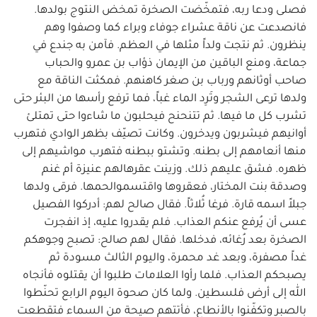
فصلى ودعا ربه، فتمخّضت الصخرة تمخض النتوج بولدها.
فانصدعت عن ناقة عشراء جوفاء وبراء كما وصفوا وهم
ينظرون. ثم نتجت ولداً مثلها في العظم. فآمن به جندع في
جماعة، ومنع الباقين من الإيمان ذؤاب بن عمرو والحباب
صاحب أوثانهم ورباب بن صغر كاهنهم. فمكثت الناقة مع
ولدها ترعى الشجر وتَرِد الماء غباً، فما ترفع رأسها من البئر حتى
تشرب كل ما فيها. ثم تتنحنح فيحلبون ما شاءوا حتى تمتلئ
أوانيهم فيشربون ويدخرون. وكانت تصيّف بظهر الوادي فتهرب
منها أنعامهم إلى بطنه. وتشتو ببطنه فتهرب مواشيهم إلى
ظهره. فشق عليهم ذلك. وزينت عقرهالهم عنيزة أم غنم
وصدقة بنت المختار، فعقروها واقتسموالحمها. فرقى ولدها
جبلاً اسمه قارة. فرغا ثُلاثاً. فقال صالح لهم: أدركوا الفصيل
عسى أن يُرفع عنكم العذاب. فلم يقدروا عليه، إذ انفجرت
الصخرة بعد رُغائه، فدخلها. فقال لهم صالح: تصبح وجوهكم
غداً مصفرة، وبعد غد محمرة، واليوم الثالث مسودة ثم
يصبحكم العذاب. فلما رأوا العلامات طلبوا أن يقتلوه فأنجاه
الله إلى أرض فلسطين. ولما كان صحوة اليوم الرابع تحنّطوا
بالصبر وتكفّنوا بالأنطاع، فأتتهم صيحة من السماء فتقطعت