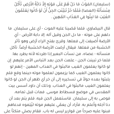
(سليمان).المَوْتَ مَا دَلَّ هُمْ عَلَى مَوْتِهِ إِلاَّ دَابَّةُ الأَرْضِ تَأْكُلُ
مِنْسَأَتَهُ (العصا).فَلَمَّا خَرَّ تَبَيَّنَتِ الجِنُّ أَنْ لَوْ كَانُوا يَعْلَمُونَ
الغَيْبَ مَا لبِثُوا فِي العَذَابِ المُهِينِ .
قال البيضاوي: فلما قضينا عليه الموت - أي على سليمان. ما
دلهم على موته - ما دل الجن وقيل آله. إلا دابة الأرض - أي
الأرضة أُضيفت إلى فعلها. وقرئ بفتح الراء أرَض وهو تأثر
الخشبة من فعلها. فيقال أرضت الأرضة الخشبة أرضاً. تأكل
منسأته - عصاه، من نسأت البعير إذا طردته لأنه يطرد بها.
فلما خر تبينت الجن - علمت الجن بعد التباس الأمر عليهم. إن
لو كانوا يعلمون الغيب مالبثوا في العذاب المهين - إنهم لو
كانوا يعلمون الغيب كما يزعمون لعلموا موته حينما وقع فلم
يلبثوا بعده حولاً في تسخيره إلى أن خر أي ظهر أن الجن لو كانوا
يعلمون الغيب مالبثوا في العذاب. وذلك أن داود أسس بيت
المقدس في موضع فسطاط موسى. فمات قبل تمامه،
فوصى به إلى سليمان. فاستعمل الجن فيه، فلم يتم بعد أن
دنا أجله واُعلم به. فأراد أن يعمّي عليهم موته ليُتِموه فدعاهم
فبنوا عليه صرحاً من قوارير ليس له باب. فقام يصلي متكئاً على