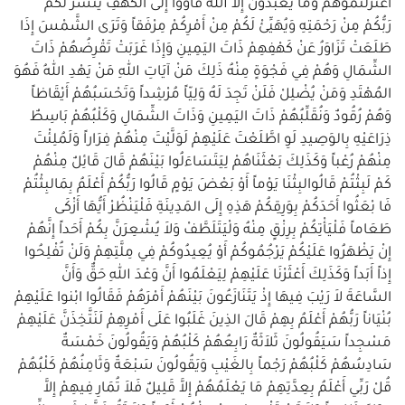
اعْتَزَلْتُمُوهُمْ وَمَا يَعْبُدُونَ إِلاَّ اللهَ فَأْوُوا إِلَى الكَهْفِ يَنْشُرْ لَكُمْ
رَبُّكُمْ مِنْ رَحْمَتِهِ وَيُهَيِّئْ لَكُمْ مِنْ أَمْرِكُمْ مِرْفَقاً وَتَرَى الشَّمْسَ إِذَا
طَلَعَتْ تَزَاوَرُ عَنْ كَهْفِهِمْ ذَاتَ اليَمِينِ وَإِذَا غَرَبَتْ تَقْرِضُهُمْ ذَاتَ
الشِّمَالِ وَهُمْ فِي فَجْوَةٍ مِنْهُ ذَلِكَ مَنْ آيَاتِ اللهِ مَنْ يَهْدِ اللهُ فَهُوَ
المُهْتَدِ وَمَنْ يُضْلِلْ فَلَنْ تَجِدَ لَهُ وَلِيّاً مُرْشِداً وَتَحْسَبُهُمْ أَيْقَاظاً
وَهُمْ رُقُودٌ وَنُقَلِّبُهُمْ ذَاتَ اليَمِينِ وَذَاتَ الشِّمَالِ وَكَلْبُهُمْ بَاسِطٌ
ذِرَاعَيْهِ بِالوَصِيدِ لَوِ اطَّلَعْتَ عَلَيْهِمْ لَوَلَّيْتَ مِنْهُمْ فِرَاراً وَلَمُلِئْتَ
مِنْهُمْ رُعْباً وَكَذَلِكَ بَعْثَنَاهُمْ لِيَتَسَاءَلُوا بَيْنَهُمْ قَالَ قَائِلٌ مِنْهُمْ
كَمْ لَبِثْتُمْ قَالُوالبِثْنَا يَوْماً أَوْ بَعْضَ يَوْمٍ قَالُوا رَبُّكُمْ أَعْلَمُ بِمَالبِثْتُمْ
فَا بْعَثُوا أَحَدَكُمْ بِوَرِقِكُمْ هَذِهِ إِلَى المَدِينَةِ فَلْيَنْظُرْ أَيُّهَا أَزْكَى
طَعَاماً فَلْيَأْتِكُمْ بِرِزْقٍ مِنْهُ وَلْيَتَلَطَّفْ وَلاَ يُشْعِرَنَّ بِكُمْ أَحَداً إِنَّهُمْ
إِنْ يَظْهَرُوا عَلَيْكُمْ يَرْجُمُوكُمْ أَوْ يُعِيدُوكُمْ فِي مِلَّتِهِمْ وَلَنْ تُفْلِحُوا
إِذاً أَبَداً وَكَذَلِكَ أَعْثَرْنَا عَلَيْهِمْ لِيَعْلَمُوا أَنَّ وَعْدَ اللهِ حَقٌّ وَأَنَّ
السَّاعَةَ لاَ رَيْبَ فِيهَا إِذْ يَتَنَازَعُونَ بَيْنَهُمْ أَمْرَهُمْ فَقَالُوا ابْنوا عَلَيْهِمْ
بُنْيَاناً رَبُّهُمْ أَعْلَمُ بِهِمْ قَالَ الذِينَ غَلَبُوا عَلَى أَمْرِهِمْ لَنَتَّخِذَنَّ عَلَيْهِمْ
مَسْجِداً سَيَقُولُونَ ثَلاَثَةٌ رَابِعُهُمْ كَلْبُهُمْ وَيَقُولُونَ خَمْسَةٌ
سَادِسُهُمْ كَلْبُهُمْ رَجْماً بِالغَيْبِ وَيَقُولُونَ سَبْعَةٌ وَثَامِنُهُمْ كَلْبُهُمْ
قُلْ رَبِّي أَعْلَمُ بِعِدَّتِهِمْ مَا يَعْلَمُهُمْ إِلاَّ قَلِيلٌ فَلاَ تُمَارِ فِيهِمْ إِلاَّ