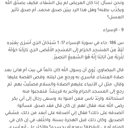
ونحن نسأل: إذا كان المريض لم ينل الشفاء، فكيف يصدّق الله
ويكذّب بطنه؟ وهل هذا الرد يبيّن صدق محمد، أم صدق تأثير
العسل؟
9 - الإسراء
س 186: جاء في سورة الإسراء 17: 1 سُبْحَانَ الذِي أَسْرَى بِعَبْدِهِ
لَيْلاً مِنَ المَسْجِدِ الحَرَامِ إِلَى المَسْجِدِ الأَقْصَى الذِي بَارَكْنَا حَوْلَهُ
لِنُرِيَهُ مِنْ آيَاتِنَا إِنَّهُ هُوَ السَّمِيعُ البَصِيرُ .
قال البيضاوي: رُوي أن رسول الله كان نائماً في بيت أم هانئ بعد
صلاة العِشاء، فأُسري به ورجع من ليلته. وقص القصة عليها
وقال: مثل لي الأنبياء عليهم الصلاة والسلام فصلّيتُ بهم. ثم
رجع إلى المسجد الحرام وأخبر به قريشاً. فتعجبوا منه
استحالته. وارتدّ ناس ممن آمنوا به. وسعى رجال إلى أبي بكر
رضى الله عنه، فقال لهم: إن كان قال فقد صدق. فسألوا:
أتصدقه على ذلك؟ فقال إني أصدقه على أبعد من ذلك. فسُمّي
الصديق. وكان ذلك قبل الهجرة بسنة. واختُلف في إن كان في
المنام أو في اليقظة؟ بروحه أو بجسده؟ والأكثر على أنه أسرى