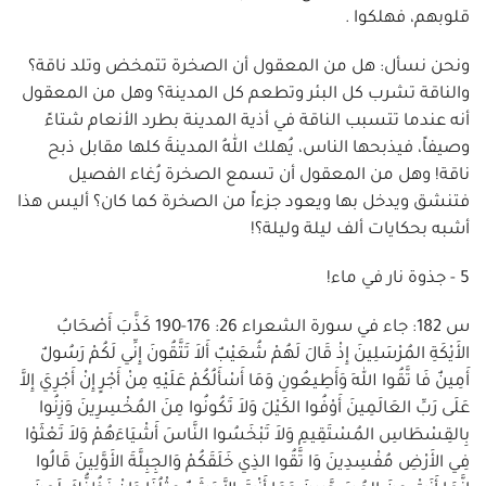
قلوبهم، فهلكوا .
ونحن نسأل: هل من المعقول أن الصخرة تتمخض وتلد ناقة؟
والناقة تشرب كل البئر وتطعم كل المدينة؟ وهل من المعقول
أنه عندما تتسبب الناقة في أذية المدينة بطرد الأنعام شتاءً
وصيفاً، فيذبحها الناس، يُهلك اللهُ المدينةَ كلها مقابل ذبح
ناقة! وهل من المعقول أن تسمع الصخرة رُغاء الفصيل
فتنشق ويدخل بها ويعود جزءاً من الصخرة كما كان؟ أليس هذا
أشبه بحكايات ألف ليلة وليلة؟!
5 - جذوة نار في ماء!
س 182: جاء في سورة الشعراء 26: 176-190 كَذَّبَ أَصْحَابُ
الأَيْكَةِ المُرْسَلِينَ إِذْ قَالَ لَهُمْ شُعَيْبٌ أَلاَ تَتَّقُونَ إِنِّي لَكُمْ رَسُولٌ
أَمِينٌ فَا تَّقُوا اللهَ وَأَطِيعُونِ وَمَا أَسْأَلُكُمْ عَلَيْهِ مِنْ أَجْرٍ إِنْ أَجْرِيَ إِلاَّ
عَلَى رَبِّ العَالَمِينَ أَوْفُوا الكَيْلَ وَلاَ تَكُونُوا مِنَ المُخْسِرِينَ وَزِنُوا
بِالقِسْطَاسِ المُسْتَقِيمِ وَلاَ تَبْخَسُوا النَّاسَ أَشْيَاءَهُمْ وَلاَ تَعْثَوْا
فِي الأَرْضِ مُفْسِدِينَ وَا تَّقُوا الذِي خَلَقَكُمْ وَالجِبِلَّةَ الأَوَّلِينَ قَالُوا