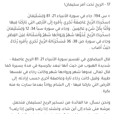
17 - الريح تحت أمر سليمان!
> س 194: جاء في سورة الأنبياء 21: 81 وَلِسُلَيْمَانَ
(سخّرنا).الرِّيحَ عَاصِفَةً تَجْرِي بِأَمْرِهِ إِلَى الأَرْضِ التِي بَارَكْنَا فِيهَا
وَكُنَّا بِكُلِّ شَيْءٍ عَالِمِينَ . وجاء في سورة سبأ 34: 12 وَلِسُلَيْمَانَ
(سخّرنا).الرِّيحَ غُدُوُّهَا شَهْرٌ وَرَوَاحُهَا شَهْرٌ وَأَسَلْنَالهُ عَيْنَ القِطْرِ .
وجاء في سورة صَ 38: 36 فَسَخَّرْنَالهُ الرِّيحَ تَجْرِي بِأَمْرِهِ رُخَاءً
حَيْثُ أَصَاب .
قال البيضاوي في تفسير سورة الأنبياء 21: 81 الريح عاصفة -
شديدة الهبوب من حيث أنها تبعد بكرسيه في مدة يسيرة كما
قال تعالى غدوها شهر ورواحها شهر وكانت رخاء في نفسها
طيبة. وقيل كانت رخاء تارة وعاصفة أخرى حسب إرادته. إلى
الأرض التي باركنا فيها - إلى الشام رواحاً بعدما سارت به منه
بكرة .
ونحن نسأل: ما الفائدة من تسخير الريح لسليمان فتحمل
عرشه متى شاء إلى أين شاء، وتشتد إذا رغب وتلين إذا رغب؟