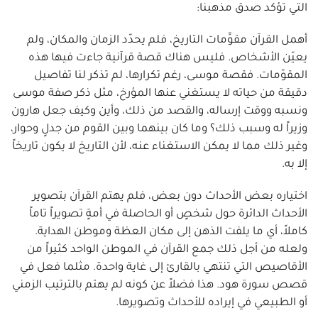
التي تؤكد صدق مذهبنا:
أهمل القرآن مقوِّمات التاريخ، فلم يحدّد الزمان والمكان، ولم
يعيّن الأشخاص. فليس هناك قصة قرآنية جاءت فيها هذه
المقوّمات. فقصة موسى، رغم تكرارها، لم تذكر لنا تفاصيل
دقيقة من حياته لا يستغني عنها المؤرخ، مثل ذكر صفة موسى
ونسبه ووقت إرساله، والقصد من ذلك، وأين وكيف جعل هارون
وزيراً له وسبب ذلك؟ وما كان بينهما وبين القوم من جدلٍ وحوار،
وغير ذلك مما لا يمكن الاستغناء عنه، لأن التاريخ لا يكون تاريخاً
إلا به.
اختياره بعض الأحداث دون بعض، فلم يهتم القرآن بتصوير
الأحداث الدائرة حول شخصٍ أو الحاصلة في أمةٍ تصويراً تاماً
كاملاً، أي ما يلفت الذهن إلى مكان العظة وموطن الهداية.
ولعله من أجل ذلك جمع القرآن في الموطن الواحد كثيراً من
الأقاصيص التي تنتهي بالقارئ إلى غاية واحدة. مثلما فعل في
قصص سورة هود. هذا فضلاً عن كونه لم يهتم بالترتيب الزمني
أو الطبيعي في إيراده للأحداث وتصويرها.