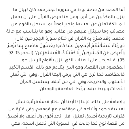
أما القصد من قصة لوط في سورة الحِجر فقد كان لبيان ما
ينزل بالمكذّبين من أذى. ومن هنا حرص القرآن على أن يجعل
الملائكة تعلن عن نفسها وتخبر لوطاً بما سيحل بالقوم من
مصائب وما سينزل عليهم من عذاب. وهو ما يتناسب مع حالة
محمد، وقد صرّح به القرآن في ختام سورة الحِجر حين قال:
فَوَرَبِّكَ لَنَسْأَلَنَّهُمْ أَجْمَعِينَ عَمَّا كَانُوا يَعْمَلُونَ فَاصْدَعْ بِمَا تُؤْمَرُ
وَأَعْرِضْ عَنِ الْمُشْرِكِينَ إِنَّا كَفَيْنَاكَ الْمُسْتَهْزِئِين" (الحجر 15: 92-
95). فالحرص على العذاب الذي ينزل بأقوام الرسل هو
المقصود من القصة، وهو الذي يتلاءم مع ذلك القسم الأخير.
فالمقاصد كما ترى هي التي يرمي إليها القرآن، وهي التي تُملي
الأسلوب والطريقة، وهي التي من أجلها يسلسل القرآن
الأحداث ويربط بينها بربُط العاطفة والوجدان.
وإضافةً على ذلك، فإننا إذا أردنا أن نختار قصةً قرآنية تمثل
نفسية محمد وأتباعه في موقفهم مع قومهم، وفي فترة من
فترات تاريخية أصدق تمثيل، فلن نجد أقوى ولا أعنف ولا أصدق
من قصة نوح كما جاءت في السورة التي تحمل اسمه، فهي