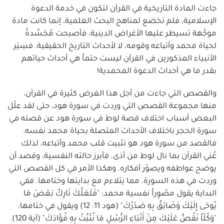
جاءت المادة التاريخية في القرآن لتكون في خدمة الدعوة
الإسلامية، فلم تخضع لمناهج البحث العلمية، إنما كانت مادة
موجَّهة تسيطر عليها الأغراض الدينية، فأصبحت مُجَسِّدةً
لحياة محمد وأتباعه وقومه، لا لأحداث التاريخ الحقيقية. فسِيَر
الأنبياء المذكورين في القرآن ليست حتماً هي أحداث حياتهم
بقدر ما هي أحداث الدعوة المحمدية!
والقصص التي جاءت من أجل هذا الغرض كثيرة في القرآن،
منها مجموعة القصص التي وردت في سورة هود، حتى لقد علّل
البعض أسباب اختلاف قصة لوط في سورة هود عن قصته في
سورة الحجر باختلاف الأحداث المتصلة بحياة محمد نفسه.
فالقصد من سورة هود هو تثبيت قلب محمد وأتباعه، لذلك
عُني القرآن بما نال لوط من أذى، فأبرز حالته النفسية، وقصد أن
يوضح عواطفه ويصوّر أفكاره. وهكذا الأمر في كل القصص التي
وردت في هذه السورة، مما يتلاءم مع بدايتها وختامها. ففي
البداية يقول مصّوِراً نفسية محمد: "فَلَعَلَّكَ تَارِكٌ بَعْضَ مَا
يُوحَى إِلَيْكَ وَضَائِقٌ بِهِ صَدْرُكَ" (هود 11: 12) ويقول في ختامها:
"وَكُلّاً نَقُصُّ عَلَيْكَ مِنْ أَنْبَاءِ الرُّسُلِ مَا نُثَبِّتُ بِهِ فُؤَادَكَ" (آية 120).