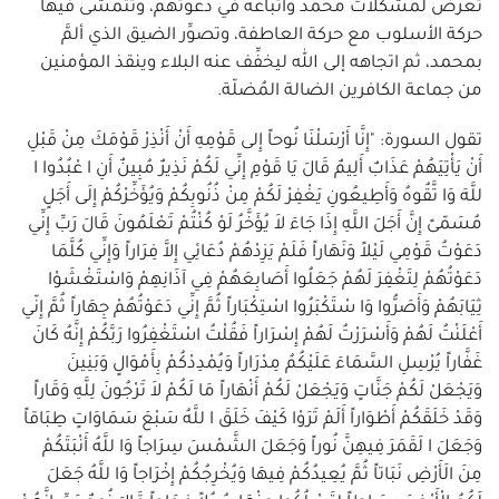
تعرض لمشكلات محمد وأتباعه في دعوتهم، وتتمشّى فيها
حركة الأسلوب مع حركة العاطفة، وتصوِّر الضيق الذي ألمَّ
بمحمد، ثم اتجاهه إلى الله ليخفِّف عنه البلاء وينقذ المؤمنين
من جماعة الكافرين الضالة المُضلّة.
تقول السورة: "إِنَّا أَرْسَلْنَا نُوحاً إِلى قَوْمِهِ أَنْ أَنْذِرْ قَوْمَكَ مِنْ قَبْلِ
أَنْ يَأْتِيَهُمْ عَذَابٌ أَلِيمٌ قَالَ يَا قَوْمِ إِنِّي لَكُمْ نَذِيرٌ مُبِينٌ أَنِ ا عْبُدُوا ا
للَّهَ وَا تَّقُوهُ وَأَطِيعُونِ يَغْفِرْ لَكُمْ مِنْ ذُنُوبِكُمْ وَيُؤَخِّرْكُمْ إِلَى أَجَلٍ
مُسَمّىً إِنَّ أَجَلَ اللَّهِ إِذَا جَاءَ لاَ يُؤَخَّرُ لَوْ كُنْتُمْ تَعْلَمُونَ قَالَ رَبِّ إِنِّي
دَعَوْتُ قَوْمِي لَيْلاً وَنَهَاراً فَلَمْ يَزِدْهُمْ دُعَائِي إِلاَّ فِرَاراً وَإِنِّي كُلَّمَا
دَعَوْتُهُمْ لِتَغْفِرَ لَهُمْ جَعَلُوا أَصَابِعَهُمْ فِي آذَانِهِمْ وَاسْتَغْشَوْا
ثِيَابَهُمْ وَأَصَرُّوا وَا سْتَكْبَرُوا اسْتِكْبَاراً ثُمَّ إِنِّي دَعَوْتُهُمْ جِهَاراً ثُمَّ إِنّي
أَعْلَنْتُ لَهُمْ وَأَسْرَرْتُ لَهُمْ إِسْرَاراً فَقُلْتُ اسْتَغْفِرُوا رَبَّكُمْ إِنَّهُ كَانَ
غَفَّاراً يُرْسِلِ السَّمَاءَ عَلَيْكُمُ مِدْرَاراً وَيُمْدِدْكُمْ بِأَمْوَالٍ وَبَنِينَ
وَيَجْعَلْ لَكُمْ جَنَّاتٍ وَيَجْعَلْ لَكُمْ أَنْهَاراً مَا لَكُمْ لاَ تَرْجُونَ لِلَّهِ وَقَاراً
وَقَدْ خَلَقَكُمْ أَطْوَاراً أَلَمْ تَرَوْا كَيْفَ خَلَقَ ا للَّهُ سَبْعَ سَمَاوَاتٍ طِبَاقاً
وَجَعَلَ ا لَقَمَرَ فِيهِنَّ نُوراً وَجَعَلَ الشَّمْسَ سِرَاجاً وَا للَّهُ أَنْبَتَكُمْ
مِنَ الَأَرْضِ نَبَاتاً ثُمَّ يُعِيدُكُمْ فِيهَا وَيُخْرِجُكُمْ إِخْرَاجاً وَا للَّهُ جَعَلَ