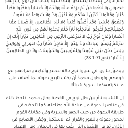
لَكُمُ الْأَرْضَ بِسَاطاً لِتَسْلُكُوا مِنْهَا سُبُلاً فِجَاجاً قَالَ نُوحٌ رَبِّ إِنَّهُمْ
عَصَوْنِي وَا تَّبَعُوا مَنْ لَمْ يَزِدْهُ مَالُهُ وَوَلَدُهُ إِلاَّ خَسَاراً وَمَكَرُوا مَكْراً
كُبَّاراً وَقَالُوا لاَ تَذَرُنَّ آلِهَتَكُمْ وَلاَ تَذَرُنَّ وَدّاً وَلاَ سُوَاعاً وَلاَ يَغُوثَ
وَيَعُوقَ وَنَسْراً وَقَدْ أَضَلُّوا كَثِيراً وَلاَ تَزِدِ الظَّالِمِينَ إِلاَّ ضَلاَلاً مِمَّا
خَطِيئَاتِهِمْ أُغْرِقُوا فَأُدْخِلُوا نَاراً فَلَمْ يَجِدُوا لَهُمْ مِنْ دُونِ اللَّهِ
أَنْصَاراً وَقَالَ نُوحٌ رَبِّ لاَ تَذَرْ عَلَى الْأَرْضِ مِنَ الْكَافِرِينَ دَيَّاراً إِنَّكَ إِنْ
تَذَرْهُمْ يُضِلُّوا عِبَادَكَ وَلاَ يَلِدُوا إِلاَّ فَاجِراً كَفَّاراً رَبِّ اغْفِرْ لِي وَلِوَالِدَيَّ
وَلِمَنْ دَخَلَ بَيْتِيَ مُؤْمِناً وَلِلْمُؤْمِنِينَ وَالْمُؤْمِنَاتِ وَلاَ تَزِدِ الظَّالِمِينَ
إِلاَّ تَبَار" (نوح 71: 1-28).
ويصوّر ما ورد في سورة نوح حالة محمدٍ وأتباعِه وصراعَهم مع
قومهم. ولو حاول محمدٌ أن يكتب تاريخ دعوته لما أضاف على
ما ذكرته هذه السورة شيئاً!!
إن التشابه تامٌ بين حال نوح في القصة وحال محمد. نلحظ ذلك
في عناصر الدعوة من عبادة الله وطاعته، كما تلحظه في
طريقة الدعوة من حيث الجهر والسرية وفي مقابلة القوم
لمحور دعوته بالنفور والفرار، ثم الاستكبار وجَعْل الأصابع في
الآذان، ثم في الأشياء التي رغَّب بها في الإيمان، وفي الإعداد