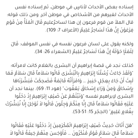
إسناده بعض الأحداث لأناسٍ في موطن، ثم إسناده نفس
الأحداث لغيرهم من الأشخاص في موطن آخر. ومن ذلك قوله:
قال الملأ من قوم فرعون إن هذا لساحرٌعليم قَالَ الْمَلَأُ مِنْ قَوْمِ
فِرْعَوْنَ إِنَّ هَذَا لَسَاحِرٌ عَلِيمٌ (الأعراف 7: 109).
ولكنه يقول على لسان فرعون نفسه في نفس الموقف: قَالَ
لِلْمَلَإِ حَوْلَهُ إِنَّ هَذَا لَسَاحِرٌ عَلِيمٌ (الشعراء 26: 34).
كذلك نجد في قصة إبراهيم أن البشرى بالغلام كانت لامرأته:
"وَلَقَدْ جَاءَتْ رُسُلُنَا إِبْرَاهِيمَ بِالْبُشْرَى قَالُوا سَلاَماً قَالَ سَلاَمٌ فَمَا
لَبِثَ أَنْ جَاءَ بِعِجْلٍ حَنِيذٍ … وَامْرَأَتُهُ قَائِمَةٌ فَضَحِكَتْ فَبَشَّرْنَاهَا
بِإِسْحَاقَ وَمِنْ وَرَاءِ إِسْحَاقَ يَعْقُوبَ" (هود 11: 69). بينما نجد أن
البشرى لإبراهيم نفسه "وَنَبِّئْهُمْ عَنْ ضَيْفِ إِبْرَاهِيمَ إِذْ دَخَلُوا
عَلَيْهِ فَقَالُوا سَلاَماً قَالَ إِنَّا مِنْكُمْ وَجِلُونَ قَالُوا لاَ تَوْجَلْ إِنَّا نُبَشِّرُكَ
بِغُلامٍ عَلِيمٍ" (الحِجْر 15: 51-53).
"هَلْ أَتَاكَ حَدِيثُ ضَيْفِ إِبْرَاهِيمَ الْمُكْرَمِينَ إِذْ دَخَلُوا عَلَيْهِ فَقَالُوا
سَلاَماً قَالَ سَلاَمٌ قَوْمٌ مُنْكَرُونَ … فَأَوْجَسَ مِنْهُمْ خِيفَةً قَالُوا لاَ