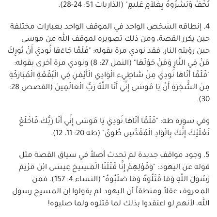
تَخَفْ وَبَشَّرُوهُ بِغُلاَمٍ عَلِيمٍ" (الذاريات 51: 24-28).
4. إنطاقه الشخص الواحد في الموقف الواحد بعبارات مختلفة
حين يكرر القصة، ومن ذلك تصويره لموقف الله من موسى
حين رؤيته النار، فقد نودي مرة بقوله: "فَلَمَّا جَاءَهَا نُودِيَ أَنْ بُورِكَ
مَنْ فِي النَّارِ وَمَنْ حَوْلَهَا" (النمل 27: 8) ونودي مرة أخرى بقوله:
"فَلَمَّا أَتَاهَا نُودِيَ مِنْ شَاطِيِء الْوَادِي الْأَيْمَنِ فِي الْبُقَعْةِ الْمُبَارَكَةِ
مِنَ الشَّجَرَةِ أَنْ يَا مُوسَى إِنِّي أَنَا اللَّهُ رَبُّ الْعَالَمِينَ (القصص 28:
30).
وفي سورة طه: "فَلَمَّا أَتَاهَا نُودِيَ يَا مُوسَى إِنِّي أَنَا رَبُّكَ فَاخْلَعْ
نَعْلَيْكَ إِنَّكَ بِالْوَادِ الْمُقَدَّسِ طُوىً" (طه 20: 11، 12).
5. وجود مواقف جديدة لم تحدث أصلاً في سياق القصة مثل
قوله عن اليهود: "وَقَوْلِهِمْ إِنَّا قَتَلْنَا الْمَسِيحَ عِيسَى ابْنَ مَرْيَمَ
رَسُولَ اللَّهِ وَمَا قَتَلُوهُ وَمَا صَلَبُوهُ" (النساء 4: 157). فمن
المعروف عقلاً ومنطقاً أن اليهود لم يقولوا إن المسيح رسول
الله، لأنهم لو اعتقدوا بذلك لما قتلوه ولما صلبوه!