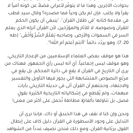
بحوادث الآخِرين، وهذا ما لا يتوفّر لأعرابي فضلاً عن كونه أمياً لا
يقرأ ولا يكتب. فإن لم يكن وحياً فما مصدره؟ وقال سيد قطب
في مقدمة كتابه "في ظلال القرآن": "ينبغي أن يكون الحكم
للقرآن ونصوصه، لا للآثار والمؤرّخين، لأن القرآن أنزله الذي يعلم
السر في السموات والأرض، وصاحبه يَعْلَمُ السِّرَّ وَأَخْفَى" (طه
20: 7). وهو يردّد دائماً "أأنتم أعلم أم الله؟".
هذا هو موقف بعض العلماء الإسلاميين من الإعجاز التاريخي،
وهو موقف ليس إجماعياً، أي أنه ليس رأي الجمهور. فهناك من
يرى أن التاريخ في القرآن لا يقع في دائرة المحكم، بل يقع في
مربّع النصوص المتشابهة التي يجوز فيها التأويل والتفسير
والاجتهاد، وحجتهم أن القرآن أتى في حديثه التاريخي بآيات
مبهمات، ولم يُقطع في إشكالياته التاريخية الكثيرة بقولٍ
فصل، بل تناولها بألفاظٍ مطاطة تُحمل على أكثر من معنى!
ونحن وإن كنا لا نقف في هذا الخندق أو ذاك، فإننا نرى أن
التدليل على وجود الأسطورة في القرآن دليل كاف على إبطال
القول بربّانية القرآن، ومع ذلك فنحن نضيف عدداً من الشواهد