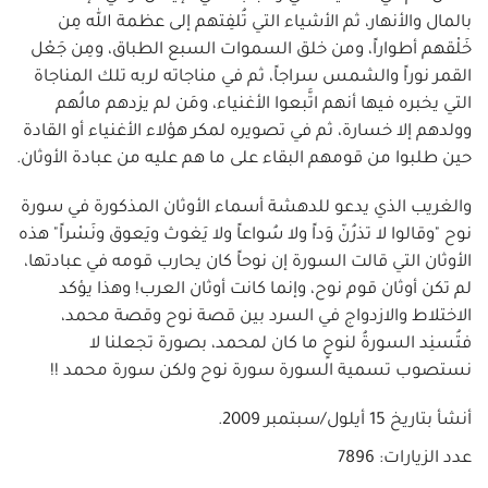
بالمال والأنهار، ثم الأشياء التي تُلفِتهم إلى عظمة الله مِن
خَلْقهم أطواراً، ومن خلق السموات السبع الطباق، ومِن جَعْل
القمر نوراً والشمس سراجاً، ثم في مناجاته لربه تلك المناجاة
التي يخبره فيها أنهم اتَّبعوا الأغنياء، ومَن لم يزدهم مالُهم
وولدهم إلا خسارة، ثم في تصويره لمكر هؤلاء الأغنياء أو القادة
حين طلبوا من قومهم البقاء على ما هم عليه من عبادة الأوثان.
والغريب الذي يدعو للدهشة أسماء الأوثان المذكورة في سورة
نوح "وقالوا لا تذرُنّ وَداً ولا سُواعاً ولا يَغوث ويَعوق ونَسْراً" هذه
الأوثان التي قالت السورة إن نوحاً كان يحارب قومه في عبادتها،
لم تكن أوثان قوم نوح، وإنما كانت أوثان العرب! وهذا يؤكد
الاختلاط والازدواج في السرد بين قصة نوح وقصة محمد،
فتُسنِد السورةُ لنوحٍ ما كان لمحمد، بصورة تجعلنا لا
نستصوب تسمية السورة سورة نوح ولكن سورة محمد !!
أنشأ بتاريخ
15 أيلول/سبتمبر 2009
.
عدد الزيارات: 7896