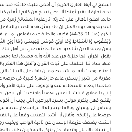
اسمح لي أيها القارئ الكريم أن أقص عليك حادثة: منذ 
يديه تجارة لا يقدر ثمنها ألا وهي نسخ من كلام الله أي ك
حالما اطلع الأهالي على تجارته أثار عليه المشائخ زمرة من
المدينة وتهددوه بالقتل إن عاد بمثل هذه الكتب والحاصل 
الكرم (مت 21: 33-44) فكيف والحالة هذه يقولون بملء أفواه
ومن جملة الذين شاهدوا هذه الحادثة صبي من أهل تلك ال
يقول القرآن أنها منزلة من عند الله وأنه مصدق لها و
منها ساداتنا العلماء على ثبات القرآن وأقلق هذا الفكر ب
العناء. وحدث أنه لما شب صمم أن يقف على البينات التي ت
مقربة من شيراز يسكن عالم حاز شهرة كبيرة في حرصه على
صاحبنا ابتغاء الاستفادة منه والوقوف على جلية الأمر وأ
إنني يا مولاي قابلت بالأمس يهودياً واجتهدت أن أبرهن له
يقتنع فهل يتكرم مولاي بسرد البراهين التي يجب أن أقولها
وسافر إلى بومباي وحالما تيسر له الأمر استعار نسخة من 
حرضوا على إتلافه. ويُقال أن أشد التعذيب وقعاً على الن
الشك يضعف عزيمة الإنسان عن تأدية الواجب ويخيب رجاء
أن تختلف الأديان وتتضاد حتى يتزكى المفكرون طلاب الحق