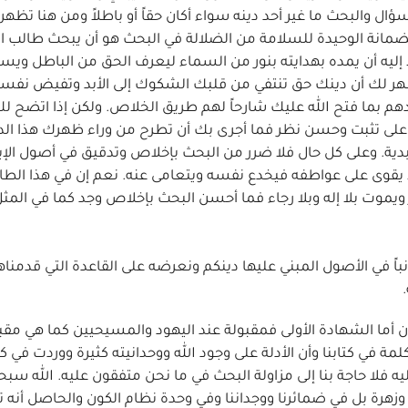
السؤال والبحث ما غير أحد دينه سواء أكان حقاً أو باطلاً ومن هنا تظه
انة الوحيدة للسلامة من الضلالة في البحث هو أن يبحث طالب ا
ً إليه أن يمده بهدايته بنور من السماء ليعرف الحق من الباطل وي
 يظهر لك أن دينك حق تنتفي من قلبك الشكوك إلى الأبد وتفيض نفس
هم بما فتح الله عليك شارحاً لهم طريق الخلاص. ولكن إذا اتضح ل
على تثبت وحسن نظر فما أجرى بك أن تطرح من وراء ظهرك هذا الد
أبدية. وعلى كل حال فلا ضرر من البحث بإخلاص وتدقيق في أصول الإي
لا يقوى على عواطفه فيخدع نفسه ويتعامى عنه. نعم إن في هذا الطا
 ويموت بلا إله وبلا رجاء فما أحسن البحث بإخلاص وجد كما في المث
اً في الأصول المبني عليها دينكم ونعرضه على القاعدة التي قدمناه
تان أما الشهادة الأولى فمقبولة عند اليهود والمسيحيين كما هي مقب
مة في كتابنا وأن الأدلة على وجود الله ووحدانيته كثيرة ووردت في ك
ه فلا حاجة بنا إلى مزاولة البحث في ما نحن متفقون عليه. الله سبحا
وزهرة بل في ضمائرنا ووجداننا وفي وحدة نظام الكون والحاصل أنه 