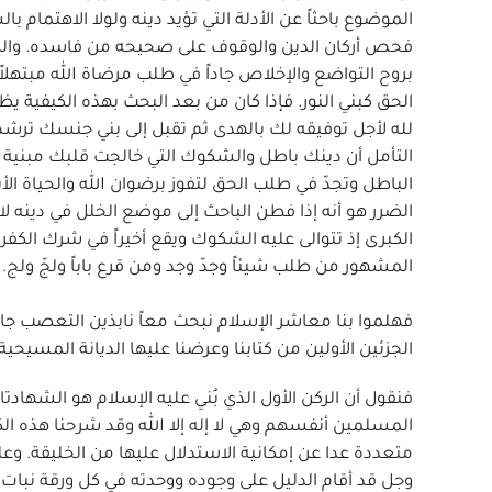
الموضوع باحثاً عن الأدلة التي تؤيد دينه ولولا الاهتمام ب
فحص أركان الدين والوقوف على صحيحه من فاسده. والضم
بروح التواضع والإخلاص جاداً في طلب مرضاة الله مبتهلا
الحق كبني النور. فإذا كان من بعد البحث بهذه الكيفية
لله لأجل توفيقه لك بالهدى ثم تقبل إلى بني جنسك ترشد
التأمل أن دينك باطل والشكوك التي خالجت قلبك مبنية 
الباطل وتجدّ في طلب الحق لتفوز برضوان الله والحياة ال
الضرر هو أنه إذا فطن الباحث إلى موضع الخلل في دينه 
الكبرى إذ تتوالى عليه الشكوك ويقع أخيراً في شرك الكفر
المشهور من طلب شيئاً وجدّ وجد ومن قرع باباً ولجّ ولج.
فهلموا بنا معاشر الإسلام نبحث معاً نابذين التعصب جانب
الجزئين الأولين من كتابنا وعرضنا عليها الديانة المسيحية.
فنقول أن الركن الأول الذي بُني عليه الإسلام هو الشهاد
المسلمين أنفسهم وهي لا إله إلا الله وقد شرحنا هذه الكل
متعددة عدا عن إمكانية الاستدلال عليها من الخليقة. وعلي
وجل قد أقام الدليل على وجوده ووحدته في كل ورقة نبات 