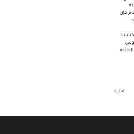
نة
ام فإن
.
ن الجهد أن نمحص كتاباتنا
اموس
لفائدة
التالي