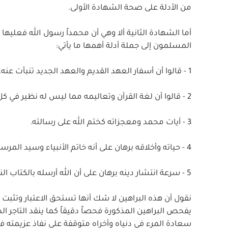
من الأدلة على صحة الشهادة الأولى.
أما الشهادة الثانية ألا وهي أن محمداً رسول الله فعليها 
المسلمون إلى جملة أدلة أهمها ما يأتي:
1 - قالوا أن أسفار العهد القديم والعهد الجديد تنبأت عنه.
2 - قالوا أن لغة القرآن وتعاليمه مما ليس له نظير في كل الكتب وعليه فالقرآن بمفرده هو الدليل الأعظم على صدق دعوى محمد.
3 - آيات محمد ومعجزاته كختم الله على رسالته.
4 - حياته وأخلاقه برهان على أنه خاتم الأنبياء وسيد المرسلين.
5 - سرعة انتشار دينه برهان على أن الله أرسله بالكتاب النهائي.
نقول أن هذه البراهين لا شك أنها تستحق الاعتبار وتثبت 
يفحص البراهين المذكورة فحصاً دقيقاً كما ينقد التاجر 
سعادة المرء في دنياه وأخراه متوقفة على نفاذ عزيمته ف