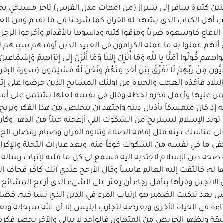
سنين كثيرة سافر إلى شيراز (من أمهات مدن الفرس) تاجر مسيحي يح
تاب أهل الكتاب الذي يشهد له القرآن كما شرحنا في ما تقدم ومن الع
 الرعاع فأوسعوه ضرباً ومزقوا كتبه وداسوها بالأقدام وأخرجوا الرجل
أنهم عملوا به ما عمله الكرامون في العبيد الذين أوفدهم سيدهم ليأ
هم قُولُوا آمَنَّا بِا للَّهِ وَمَا أُنْزِلَ إِلَيْنَا وَمَا أُنْزِلَ إِلَى إِبْرَاهِيمَ وَإِسْمَاعِيل
بلاد فأخذه العجب والحيرة من أولئك المشايخ الذين حرضوا على إت
مهيمن عليها وأعمل فكره لحظة وقال في نفسه لعلها تشتمل على أم
اله إذ كان متمسكاً بأذيال دينه واجتهد أن يتخلص من هذا الفكر ويريح
ؤيد الإسلام ليستريح من الشكوك التي أزعجته حيناً من الدهر. وكان
 مناسك دينه مثل إقامة الصلاة وتلاوة القرآن وصيام رمضان الخ ف
خفى ما في نفسه من الشكوك خوفاً منه. وبعد عبارات التجلة والإكرام
 صحة دين الإسلام لأجتذبه إليه فسمع لي كل ما قلته لإثبات رسالة ن
 له: فالتفت إليه العالم عابساً وقال الأرجح عندي أنك كافر فخاف ال
الإنجيل وقرأها بتأمل رجاء أن يعثر على الشيء الذي أزعج المشائخ 
فس بعد تبكيت الضمير هو ارتياب المرء في الدين الذي نشأ فيه. فضلا
ه في الحياة الأخرى ويعرضه لتجارب إبليس إلا أن الله سبحانه وت
يقة ويظهر الحريص من المتهاون فالواحد لا يبالي والآخر يحصر فكره