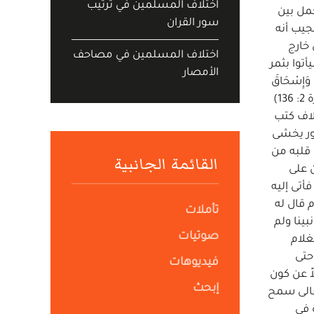
اختلاف المسلمين في ترتيب
مل بين
سور القران
جيب أنه
 خارج
اختلاف المسلمين في مصاحف
توا بثمر
الأمصار
َ وَإِسْحَاقَ
وَيَعْقُوبَ وَا لْأَسْبَاطِ وَمَا أُوتِيَ مُوسَى وَعِيسَى وَمَا أُوتِيَ النَّبِيُّونَ مِنْ رَبِّهِمْ لَا نُفَرِّقُ بَيْنَ أَحَدٍ مِنْهُمْ وَنَحْنُ لَهُ مُسْلِمُونَ (سورة البقرة 2: 136)
لاف كتب
ور يخشى
 قلبه من
القائمة الجانبية
 على
أتى إليه
 قال له
تأملات
بينا ولم
صوتيات
غلام
حتى
فيديوهات
ً عن كون
إبحث
عالى سمح
 في