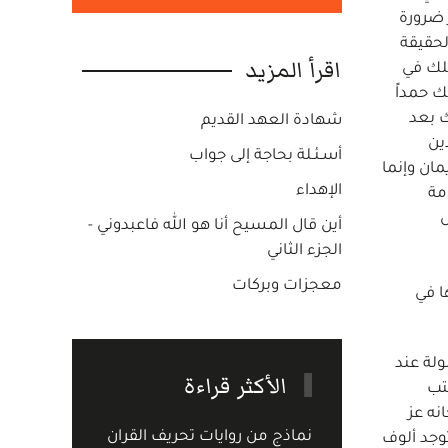
ر ضرورة
لحقيقة
اقرأ المزيد
سلك في
ك حمداً
ك بعد
شهادة العهد القديم
ين
أسـئـلة بحاجة إلى جواب
مان وإنما
الإهداء
مة
ل
أين قال المسيح أنا هو الله فاعبدوني -
الجزء الثاني
معجزات وبركات
ا في
ولة عند
الأكثر قراءة
تب
نه عز
نماذج من روايات تحريف القران
توجد ألوف