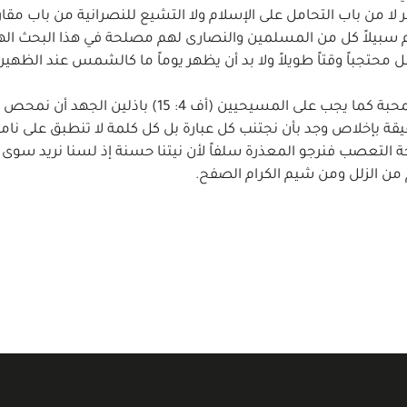
لا من باب التحامل على الإسلام ولا التشيع للنصرانية من باب مقار
م سبيلاً كل من المسلمين والنصارى لهم مصلحة في هذا البحث اله
ظل محتجباً وقتاً طويلاً ولا بد أن يظهر يوماً ما كالشمس عند الظهيرة
وهذا ما عزمنا على بيانه في الفصول الآتية صادقين في المحبة كما يجب على المسيحيين (أف 4: 15) باذلي
يقة بإخلاص وجد بأن نجتنب كل عبارة بل كل كلمة لا تنطبق على ن
حة التعصب فنرجو المعذرة سلفاً لأن نيتنا حسنة إذ لسنا نريد سوى ا
م من الزلل ومن شيم الكرام الصفح.