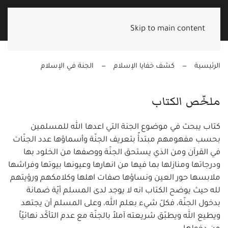
Skip to main content
الرئيسية
كشف خفايا الإسلام
الجنة في الإسلام
ملخّص الكتاب
كتاب يبحث في موضوع الجنة التي اعدها الله للمسلمين
بحسب مفهومهم مبتدأً بتعريف الجنّة وأسماؤها عدد الجنّات
في القرآن ومن الذي يستحق الجنّة ووصفها من الخلود بها
ودرجاتها ومنازلها بما فيها من انهارها وعيونها بيوتها وفراشها
ملابسها حور العين ونساؤها صفات اهلها وكلامكهم ورؤيتهم
لله حيث يوضح الكتاب انه لا يوجد لدى المسلم أيّة ضمانة
بدخول الجنّة، فكلّ شيء بعلم الله، وعلى المسلم أن يجتهد
ويطيع الله ويطبّق شريعته آملاً بالجنّة مع عدم التأكّد نهائيّاً