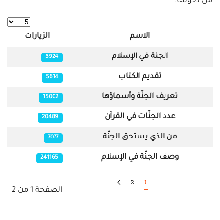
من دخولها.
عدد الإظه
الاسم
الزيارات
المقالات
الجنة في الإسلام
5924
تقديم الكتاب
5614
تعريف الجنّة وأسماؤها
15002
عدد الجنّات في القرآن
20489
من الذي يستحق الجنّة
7077
وصف الجنّة في الإسلام
241165
2
1
الصفحة 1 من 2