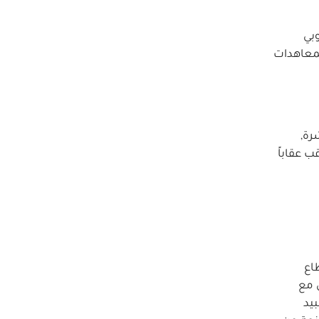
ند اليعقوبي
لمعاهدات
رة,
 عقاباً
اع
ون مع
يد