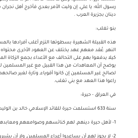
رسول الله: يا علي, إن وليت الأمر بعدي فأخرج أهل نجران
دينان بجزيرة العرب .
بنو تغلب:
هذه القبيلة الشهيرة بسطوتها التزم أغلب أفرادها بال
النهر. عُقد معهم عهد يختلف عن العهود الأخرى محتواه
كيلا يدفعوا بهم على التحالف مع الأعداء بجمع الزكاة ال
يوضح أن المعاهدات من هذا القبيل مع غير المسلمين ل
لصالح غير المسلمين إن كانوا أقوياء, وتارة لغير صالحه
راعوا هذا العهد مع بني تغلب.
في العراق - حيرة:
سنة 633 استسلمت حيرة للقائد الإسلامي خالد بن الوليد تحت معاهدة مفادها:
1- لأهل حيرة دينهم, لهم كنائسهم وصوامعهم ومعابدهم, ولهم حمل الصلبان ودق النواقيس.
2- لا يجوز لهم أن يساعدوا أعداء المسلمين, ولا أن يشيروا على هؤلاء ضعف المسلمين.