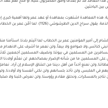
ن هذا التعاقد قد تم بعدما وافق المصريون عليه, أو مُنح لهم عهد ا
بين الباحثين.
رية. هذه المعاهدة اشتهرت بمعاهدة أو عهد عمر ولها أهمية كبرى إ
على شروط عمر فيما يتعلق بعلاقة المسلمين مع أهل الذمة. يقول سراج الدين الطرشوشي (1126): لما أمَّ
شام إلى أمير المؤمنين عمر بن الخطاب لما أتيتم بلدنا, استأمنا منك
لا نبني كنائس ولا صوامع ولا بيعاً, ولن نعمر ما أشرف على الانهدام من
مسافرين من المسلمين في بيوتنا, ونضيف المسلمين أجمعين ثلاثة أ
في على المسلمين ما من شأنه الإضرار بمصالحهم. لن نعلّم أولادنا الق
ا, ولن نمنع أحداً من أهل ديننا من اعتناق الإسلام إن أراد. نعامل
هم في الملبس, ولن نأخذ بلسانهم, ولن نكني أنفسنا ولا أولادنا, و
ن نتاجر بالمسكرات, ونحلق مقادم رؤوسنا, ولن نعرض كتبنا ولا صلبان