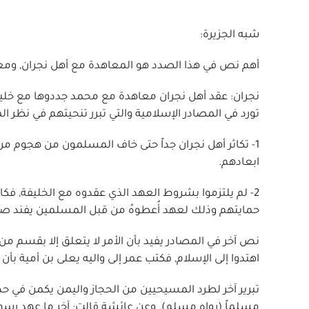
شبه الجزيرة:
أهم نص في هذا الصدد هو المعاهدة مع أهل نجران, ومعا
تورد في المصادر الإسلامية والتي تبرر تنحيتهم في نظر ا
1- تكاثر أهل نجران جداً حتى خاف المسلمون من هجوم
ابعادهم.
2- لم يلتزموا بشروط العهد الذي عقدوه مع الخليفة, فك
حمايتهم وذلك لعهد أُعطوهُ من قبل المسلمين يفند صحة
نص آخر في المصادر يفيد بأن الأمر لا يتعلق إلا بقسم م
اهتدوا إلى الإسلام, فكتب عمر إلى واليه يعلى بن أمية بأن ل
تبرير آخر لطرد المسيحيين من الحجاز واليمن يكمن في حدي
مسلماً (رواه مسلم). وعن عائشة قالت: آخر ما عهد رسول 