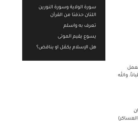
سورة الولاية وسورة النورين
اللتان حذفتا من القرآن
تعرف به واسلم
يسوع يقيم الموتى
هل الإسلام يكمّل او يناقض؟
تعمل
اً. والله
ن
العساكر)