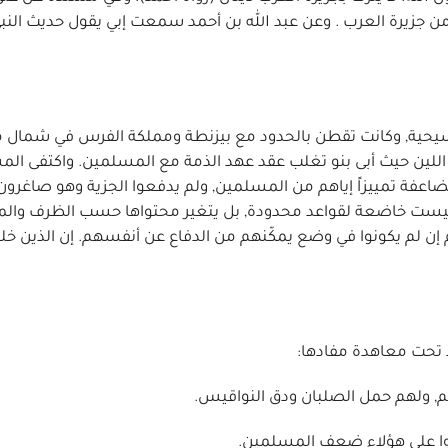
 من جزيرة العرب . وعن عبد الله بن أحمد سمعت إبي يقول حديث النبي:
مسيحية, وكانت تقطن بالحدود مع بيزنطة ومملكة الفرس في شمال ما
 اللين حيث أبى بنو تغلب عقد عهد الذمة مع المسلمين. واكتفى ال
مضاعفة تمييزاً إياهم من المسلمين, ولم يدفعوا الجزية وهو صاغرون 
يست خاضعة لقواعد محدودة, بل يتغير محتواها حسب الظرف والمكا
م إن لم يكونوا في وضع يمكّنهم من الدفاع عن أنفسهم. إن الذين خل