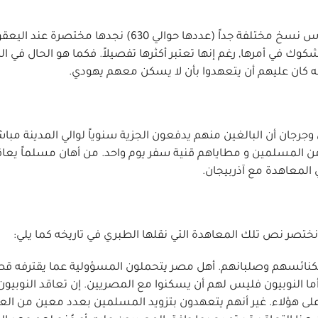
توجد لدينا من المعاهدة المعقودة بين المسلمين والقدس نسخ مختلفة جداً (عددها حوالي 630) نجدها مختصرة ع
وك في أمرها, رغم إنها تعتبر أكثرها تفصيلاً. فكما هو الحال في ا
ه كان عليهم أن يتعهدوا بأن لا يسكن معهم يهودي.
رجان أن البالغين منهم يدفعون الجزية سنوياً لوالي المدينة مباش
ن المسلمين و مطاياهم قنية سفر يوم واحد. من أهان مسلماً يعاقب
لمعاهدة مع آذربيجان.
كنائسهم وصلبانهم. أهل مصر يتحملون المسؤولية عما يقترفه قط
فعون جزية تقدر ب 50 مليون دينار. أما النوبيون فليس لهم أن يسكنوا مع المصريين. إن تعاقد النوبي
ى هؤلاء. غير أنهم يتعهدون بتزويد المسلمين بعدد معين من العب