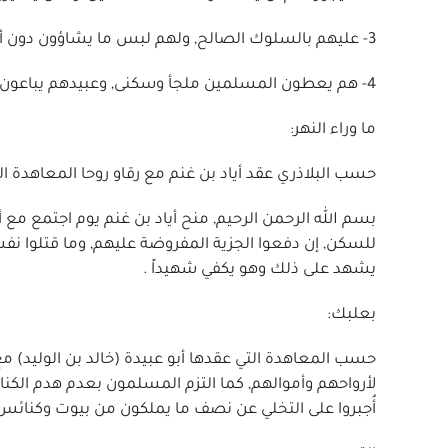
3- عليهم بالسلوك الصالح, ولهم لبس ما يشاؤون دون أن يتشبهوا بالمسلمين.
4- هم يعطون المسلمين ملجأ وسكنى, وعبيدهم يباعون في سوق المسلمين إن اهتدوا إلى الإسلام, والسِّعر لأصحابهم.
ما وراء النهر:
حسب البلاذري عقد أياد بن غنم مع رقاو روحا المعاهدة الت
بسم الله الرحمن الرحيم, منح أياد بن غنم يوم اجتمع مع 
للسكن, إن دفعوا الجزية المفروضة عليهم, وما قتلوا نفساً
يشهد على ذلك وهو يكفي شهيداً .
بعلبك:
حسب المعاهدة التي عقدها أبو عبيدة (خالد بن الوليد) 
لأرواحهم وأموالهم, كما التزم المسلمون بعدم هدم الكن
أُجبروا على التخلي عن نصف ما يملكون من بيوت وكنائس,