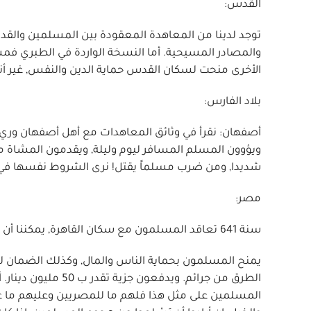
القدس:
والمصادر المسيحية. أما النسخة الواردة في الطبري فمشك
الأخرى منحت لسكان القدس حماية الدين والنفس, غير أن
بلاد الفارس:
أصفهان: نقرأ في وثائق المعاهدات مع أهل أصفهان وري وج
ويؤوون المسلم المسافر ليوم وليلة, ويقدمون المشاة م
شديدا, ومن ضرب مسلماً يقتل! نرى الشروط نفسها في ا
مصر:
سنة 641 تعاقد المسلمون مع سكان القاهرة, يمكننا أن نختصر نص تلك المعاهدة التي نقلها الطبري في تاريخه كما يلي:
يمنح المسلمون بحماية الناس والمال, وكذلك الضمان ل
الطرق من جرائم. ويد
المسلمين على مثل هذا فلهم ما للمصريين وعليهم ما عل