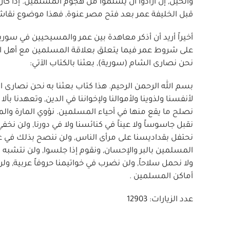
والخيل, إن أرادوا أن يَسْلموا من هجوم المسلمين. إذا كا
قبل الخليفة عمر بعد فتح مصر عنوة, فهذا موضوع نقاش 
أخيراً أريد أن أذكر معاهدة بين عمر والمسيحيين في سو
نحن نصارى الشام (سورية), بعثنا بالكتاب الآتي:
بسم الله الرحمن الرحيم. هذا كتاب بعثنا به نحن نصارى ال
لأنفسنا ولذوينا ولأموالنا ولإخواننا في الدين, وتعهدنا بأ
نصلح ما يقع منها في أحياء المسلمين. نؤوي المارة وال
نقبل جاسوساً ولا عيناً في كنائسنا ولا في دورنا, ولن نخ
نحتفل بقداديسنا على مرأى الناس, ولن ننصح بذلك في عظاتن
المسلمين بالبر والإحسان, ونقوم إذا جلسوا, ولن نتشبه ب
ولا نحمل سلاحاً, ولن نضرب في خواتيمنا حروفاً عربية, ول
أماكن المسلمين .
عدد الزيارات: 12903