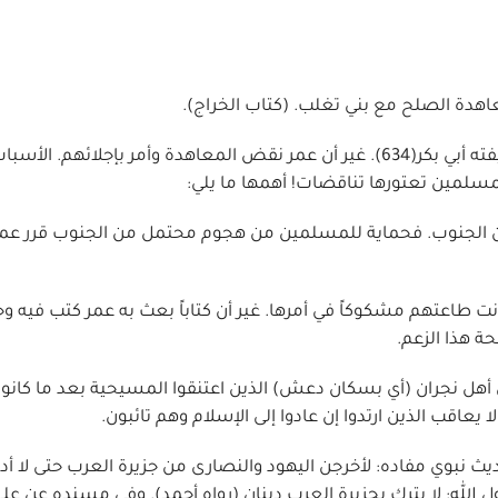
هدة الصلح مع بني تغلب. (كتاب الخراج).
نجران: عقد أهل نجران معاهدة مع محمد جددوها مع خليفته أبي بكر(634). غير أن عمر نقض المعاهدة وأمر بإجلائهم. 
لمسلمين تعتورها تناقضات! أهمها ما يلي:
 من الجنوب. فحماية للمسلمين من هجوم محتمل من الجنوب قرر عم
انت طاعتهم مشكوكاً في أمرها. غير أن كتاباً بعث به عمر كتب فيه 
 هذا الزعم.
ن أهل نجران (أي بسكان دعش) الذين اعتنقوا المسيحية بعد ما كانوا
ا يعاقب الذين ارتدوا إن عادوا إلى الإسلام وهم تائبون.
ث نبوي مفاده: لأخرجن اليهود والنصارى من جزيرة العرب حتى لا أدع 
الله: لا يترك بجزيرة العرب دينان (رواه أحمد). وفي مسنده عن عل