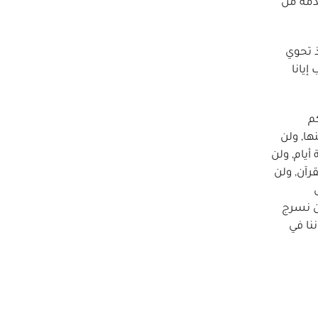
لذمة من
ذ تحوي
ن عمر بن الخطاب إيانا
م
ها, ولن
يام, ولن
رآن, ولن
لن نسرج
نا في