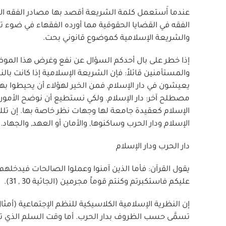
عندما أَستعمل كلمة الشريعة أقصد بها مصادر الفقه الإس
الفقه في القضايا الحقوقية مما أورده الفقهاء في ضوء تل
والشريعة الإسلامية كموضوع قانوني بحت.
إذا خطر على بال أحدكم السؤال عن نفع وغرض هذا الموضو
والمستأمنين قائلاً: فإن الشريعة الإسلامية إذا كانت بال
يعيشون في دار الإسلام, فمن الخير لهؤلاء أن يحيطوا بهذ
مصطلح آخر: دار الإسلام. ولكي نستطيع أن نوضح الأمور
الإسلام كعقيدة جامعة لها وجهات نظر خاصة بها. إن تل
الإسلام ودار الحرب وساكنوها, والأمان أو العهد, والجهاد.
دار الحرب ودار الإسلام
يقول القرآن: فأما الذين آمنوا وعملوا الصالحات فيدخلهم ر
عليكم فاستكبرتم وكنتم قوماً مجرمين (الجاثية 30 , 31).
إن النظرية الإسلامية الكلاسيكية للنظم الإجتماعية (أمث
تسمَّى حسب الظروف بدار الحرب. أما وقت السلم الذي تح