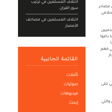
اختلاف المسلمين في ترتيب
ي مصادر
سور القران
إسلامي
اختلاف المسلمين في مصاحف
الأمصار
ذميين
 داموا
ي فهم
ر
القائمة الجانبية
تأملات
ي تتلى
صوتيات
فيديوهات
والتي
إبحث