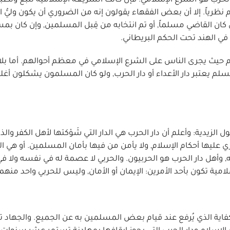
لحرب هو الشرع الإسلامي. فإن كانت الشريعة الإسلامية تُتبع وتُط
 نظرياً. إلا أن بعض الفقهاء يقولون إنه من الضروري أن يكون وليُّ ال
كان القاضي مسلماً, أو تم انتخابه من قِبل المسلمين, وإن كان بم
 في الهند تحت الحكم البريطاني.
ام حيث يجرى الناس على الشرع الإسلامي في معظم أحوالهم. أما بلاد
مسلم يعتبر دار الأعداء أو دار الحرب, ولو كان المسلمون يشكلون أغلب
لزيدية: وأعلم أن دار الحرب هي الدار التي شَوْكتها لأهل الكفر وال
ليها أحكام الإسلام, ولا يأمن من فيها بأمان المسلمين. أو هي الدار
, وأهل دار الحرب هو الحربيون. والحربي لا عصمة له في نفسه ولا في
مية تكون بأحد الأمرين: الإيمان أو الأمان, وليس للحربي واحد منهما
كفاية الذي يُرفع عند قيام بعض المسلمين به عن الجميع. والجهاد 