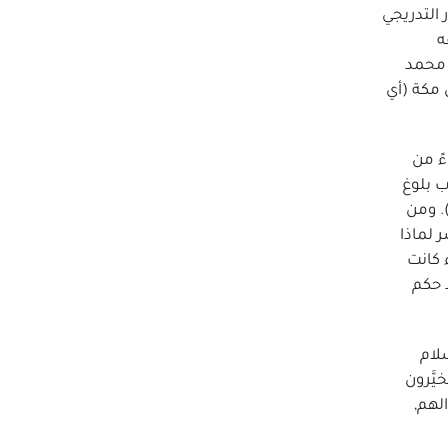
 التدريجي
ه
ى محمد
 مكة (أي
ً من
ب بلوغ
مجاهدين. على المسلمين مواصلة الجهاد إلى أن يدخل الناس كافة في حكم الإسلام, ويكون الدين كله لله (البقرة 193). ومن
 لماذا
 كانت
 حكم
لام
يَّرون
وأموالهم,