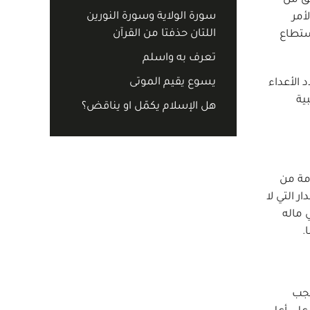
بق من
سورة الولاية وسورة النورين
أمر
اللتان حذفتا من القرآن
ستطاع
تعرف به واسلم
يسوع يقيم الموتى
 الأعداء
ية
هل الإسلام يكمّل او يناقض؟
ذمة من
 التي لا
 ماله
.
تجب