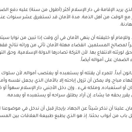
لذي يريد الإقامة في دار الإسلام أكثر (أطول من سنة) عليه دفع الضر
ر مع الوقت من أهل الذمة. مدة الأمان قد تستغرق عشر سنوات عند ا
ادنة.
. وللإمام أو خليفته أن ينهي الأمان في أي وقت إذا تبين من نوايا سيئة
راً لمصالح المسلمين. انقضاء مهلة الأمان تأتي من ورائه نتائج فقهي
ا يحق لورثته الانتفاع بها. لأن التركة تصادرها الدولة الإسلامية. وحق ال
 الضمان على أمواله أيضاً.
لقانون أبداً. للمرء أن يقتله أو يستعبده أو يغتصب أمواله, لأن سلوك
اء مباح, ولا يمكن أن تزول إباحته إلا بالأمان الذي يجعل نفسه وأموا
 أو استعباده, وملكه فيء . وإن دخل الأجنبي دار الإسلام سهواً أو 
قرر بحقه ما يشاء. إن أراد يطلق سراحه أو يستعبده أو يعدمه.
مان, علينا أن نذكر شيئاً عن الجهاد بإيجاز قبل أن ندخل في موضوعنا
كل باب من أبواب بحثنا. إذ هو الذي يطبع طبيعة العلاقات بين المس