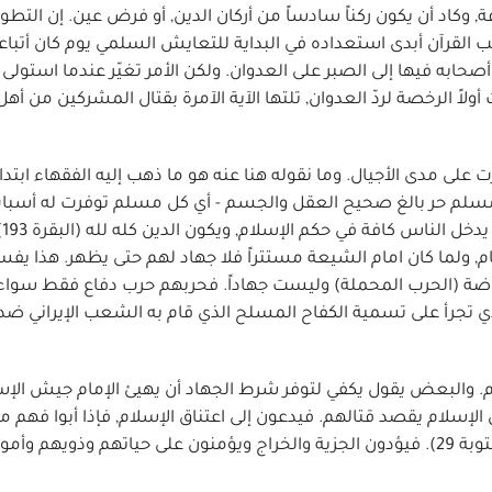
وكاد أن يكون ركناً سادساً من أركان الدين, أو فرض عين. إن التطور
 القرآن أبدى استعداده في البداية للتعايش السلمي يوم كان أتباع
أصحابه فيها إلى الصبر على العدوان. ولكن الأمر تغيّر عندما استول
لاً الرخصة لردّ العدوان, تلتها الآية الآمرة بقتال المشركين من أهل
ى مدى الأجيال. وما نقوله هنا عنه هو ما ذهب إليه الفقهاء ابتداء
ل مسلم حر بالغ صحيح العقل والجسم - أي كل مسلم توفرت له أسبا
جيش ال
م, ولما كان امام الشيعة مستتراً فلا جهاد لهم حتى يظهر. هذا يفسر
فروضة (الحرب المحملة) وليست جهاداً. فحربهم حرب دفاع فقط سواء
لذي تجرأ على تسمية الكفاح المسلح الذي قام به الشعب الإيراني ضد
عام. والبعض يقول يكفي لتوفر شرط الجهاد أن يهيئ الإمام جيش الإس
لإسلام يقصد قتالهم. فيدعون إلى اعتناق الإسلام, فإذا أبوا فهم مخ
بين القتال وبين الدخول في حكم الإسلام وهم صاغرون (التوبة 29). فيؤدون الجزية والخراج ويؤمنون على حياتهم وذويهم 