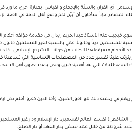
لامي, أي القرآن والسنّة والإجماع والقياس. بعبارة أخرى ما ورد ف
ك المصادر. فإذاً سأحاول أن أبيّن لكم وضع أهل الذمة في الفقه ال
ع, فيجيب عنه الأستاذ عبد الكريم زيدان في مقدمة مؤلفه أحكام ال
نسبة للمسلمين ديناً وقانوناً, فهي بالنسبة لغير المسلمين قانون ما
ه الأحكام فيعرفوا هذا الجانب من جوانب التشريع الإسلامي . فلدينا
 يترتب علينا تفسير عدد من المصطلحات الأساسية التي تساعدنا ف
ك المصطلحات التي لها أهمية كبرى ونحن بصدد حقوق أهل الذمة: دا
بهم في رحمته ذلك هو الفوز المبين. وأما الذين كفروا أفلم تكن آيات
ال الشافعي) تقسم العالم لقسمين. دار الإسلام ودار غير المسلمين 
دد شروطه من خلال عهد تسمَّى بدار العهد أو دار الصلح.