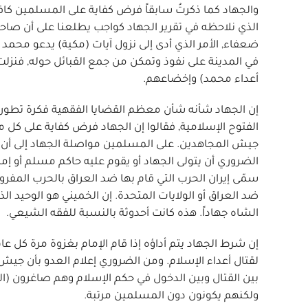
والجهاد كما ذكرتُ سابقاً فرض كفاية على المسلمين كافة, 
الذي نلاحظه في تقرير الجهاد كواجب يطلعنا على أن صاحب
ضعفاء, الأمر الذي أدى إلى نزول آيات (مكية) يدعو محمد 
في المدينة على نفوذ وتمكن من جمع القبائل حوله, فنزلت أو
أعداء محمد) وإخضاعهم.
إن الجهاد شأنه شأن معظم القضايا الفقهية فكرة تطورت عل
الفتوح الإسلامية, فقالوا إن الجهاد فرض كفاية على ك
الضروري أن يتولى الجهاد أو يقوم عليه حاكم مسلم أو إما
سمّى إيران الحرب التي قام بها ضد العراق بالحرب الم
ضد العراق أو الولايات المتحدة. إن الخميني هو الوحيد ا
الشاه جهاداً. هذه كانت أحدوثة بالنسبة للفقه الشيعي.
إن شرط الجهاد يتم أداؤه إذا قام الإمام بغزوة مرة كل 
لقتال أعداء الإسلام. ومن الضروري إعلام العدو بأن جيش ا
ولكنهم يكونون دون المسلمين مرتبة.