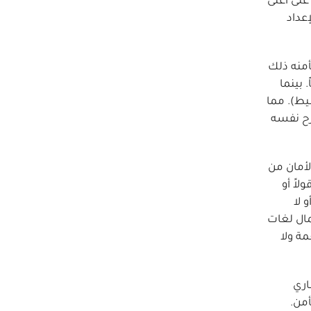
على أعلى
إعداد
أمنه ذلك
. بينما
سيط). مما
رح نفسه
لأمان من
اً أو
 لا
عمال لغات
, أو بuُزْمترس: اطلب النعمة ولا
اري
أمن.