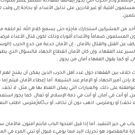
ر الإسلام ودار الحرب التي يجوز إيقافها بمهادنة تستمر عشر سنوات 
سلمون أقلية, أو غير قادرين على تذليل الأعداء, أو بحاجة إلى وقت ل
لمين.
ن أحد من المشركين استجارك فأجِرْه حتى يسمع كلام الله, ثم ابلغه م
الأمان فهي: أن يكون المسلمون ضعافاً والأعداء أقوياء وذلك لكون قتال الأعداء فرضاً
لكف عن القتل والقتال بالأمان : إن الأمان خدعة من خدع الحرب (الو
سير عند الفقهاء. وإن كان الأمان انقطاع الجهاد فالسؤال الذي يط
 أو كما يقول الفقهاء أمان من يجوز, .
ك خلاف بين الفقهاء حول عدد أهل الحرب الذين يمكن أن يمنح لهم ا
 أمير الجهاد أو الإمام عند الشيعة. أما إعطاء الأمان فيتم إما قول
موافقته على ذلك. والعبارات التي يمكن اللفظ بها هي مثل: لا تخف, أو
من, أو أنت في أمان, أو أنت في ذمة الإسلام, أو تعال. كما يجوز است
أجنبية مثل الفارسية أو اليونانية أو النبطية مثل: مترس (لا تخف) أو رومترس: اذهب دون أن تخاف
اب في حيز التنفيذ. أما إذا قيل افتحوا الباب فأنتم آمنون, فالأمان س
ارة فالمقصود هو تحريك اليد مما يوميء قبول أو تبني المرء في الم