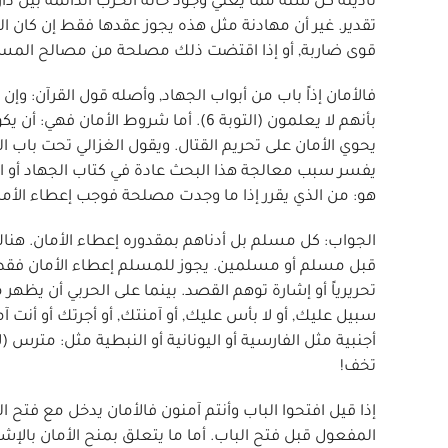
تأديته كل سنة مما يعني وجود حالة الحرب الدائمة بين دا
تقدير. غير أن مهادنة مثل هذه يجوز عقدها فقط إن كان الم
قوى ضاربة, أو إذا اقتضت ذلك مصلحة من مصالح المس
فالأمان إذاً باب من أبواب الجهاد, وأصله قول القرآن: وإ
بأنهم لا يعلمون (التوبة 6). أما شروط 
يحوي الأمان على تحريم القتال. ويقول الغزالي تحت باب ا
يفسر سبب معالجة هذا البحث عادة في كتاب الجهاد أو ال
هو: من الذي يقرر إذا ما وجدت مصلحة فوجب إعطاء الأمان,
الجواب: كل مسلم بل أدناهم بمقدوره إعطاء الأمان. هنا
قبل مسلم أو مسلمين. يجوز للمسلم إعطاء الأمان فقط بإذن
تحريرياً أو إشارة توهم القصد. بينما على الحربي أن يظهر 
سبيل عليك, أو لا بأس عليك, أو آمنتك, أو أجرتك أو أنت آ
تخف!
إذا قيل افتحوا الباب وأنتم آمنون فالأمان يدخل مع فتح الب
المفعول قبل فتح الباب. أما ما يتعلق بمنح الأمان بالإش