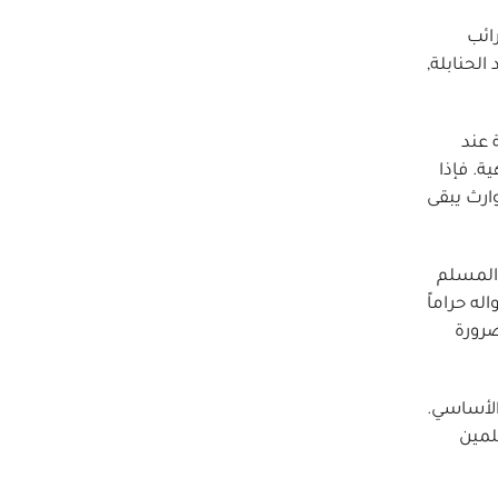
ائب
لحنابلة,
 عند
ة. فإذا
توارث يبقى
 المسلم
له حراماً
ضرورة
 الأساسي.
لمين