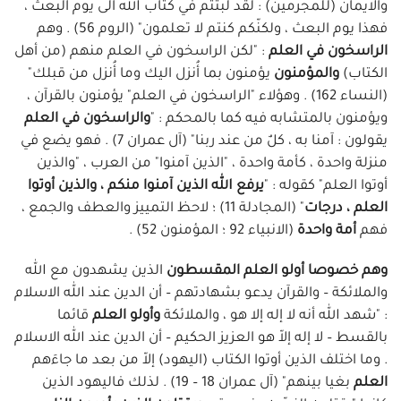
والايمان (للمجرمين) : لقد لبثتم في كتاب الله الى يوم البعث ،
فهذا يوم البعث ، ولكنّكم كنتم لا تعلمون" (الروم 56) . وهم
الراسخون في العلم
: "لكن الراسخون في العلم منهم (من أهل
الكتاب)
والمؤمنون
يؤمنون بما أُنزل اليك وما أُنزل من قبلك"
(النساء 162) . وهؤلاء "الراسخون في العلم" يؤمنون بالقرآن ،
ويؤمنون بالمتشابه فيه كما بالمحكم : "
والراسخون في العلم
يقولون : آمنا به ، كلٌ من عند ربنا" (آل عمران 7) . فهو يضع في
منزلة واحدة ، كأمة واحدة ، "الذين آمنوا" من العرب ، "والذين
أوتوا العلم" كقوله : "
يرفع الله الذين آمنوا منكم ، والذين أوتوا
العلم ، درجات
" (المجادلة 11) ؛ لاحظ التمييز والعطف والجمع ،
فهم
أمة واحدة
(الانبياء 92 ؛ المؤمنون 52) .
وهم خصوصا أولو العلم المقسطون
الذين يشهدون مع الله
والملائكة – والقرآن يدعو بشهادتهم – أن الدين عند الله الاسلام
: "شهد الله أنه لا إله إلا هو ، والملائكة
وأولو العلم
قائما
بالقسط – لا إله إلاّ هو العزيز الحكيم – أن الدين عند الله الاسلام
. وما اختلف الذين أوتوا الكتاب (اليهود) إلاّ من بعد ما جاءَهم
العلم
بغيا بينهم" (آل عمران 18 – 19) . لذلك فاليهود الذين