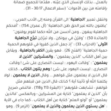
بالعدل ، بذلك الإنسان الذي عيّنه ، مقدّما للجميع ضمانة
بإقامته من بين الأموات" (سفر الاعمال 30:17 – 31) .
وانتقل تعبير "
الجاهلية
" الى القرآن ومنه إلى الأدب العربي :
"يظنون بالله غير الحق ظن الجاهلية" (آل عمران 154) ؛ "أفحكم
الجاهلية يبغون ، ومن أحسن من الله حكما لقوم يوقنون"
(المائدة 50) ؛ "وقرْنَ في بيونكن ، ولا تبرّجْن
تبرّج الجاهلية
الأولى
" (الاحزاب 33) ؛ "إذ جعل الذين كفروا في قلوبهم الحمية
حمية الجاهلية" (الفتح 26) . فهو يقرن
الكفر بالجاهلية
. ويقابل
بين أهل الكتاب "الذين يعلمون" ،
والمشركين "الذين لا
يعلمون
" : "وقالت اليهود : ليست النصارى على شئ ! وقالت
النصارى : ليست اليهود على شئ !
وهم يتلون الكتاب
، كذلك
قال الذين لا يعلمون مثل قولهم ... وقال
الذين لا يعلمون
: لولا
يكلمنا الله أو تأتينا آية ؟ كذلك قال الذين من قبلهم مثل
قولهم : تشابهت قلوبهم" ! (البقرة 113 و118) . فالنص صريح
بأن "الذين لا يعلمون" كناية عن المشركين ؛ وبالعكس "فالذين
يعلمون" أو "أولو العلم" كناية عن أهل الكتاب ، كما جاء في الآية
: "
هل يستوي الذين يعلمون والذين لا يعلمون
" (الزمر 9) . وهو