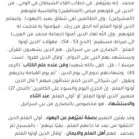
محمد . إنه يميّزهم ، في خطاب القاء الشيطان في الوحي ، من
"الذين في قلوبهم مرض (المنافقين) والقاسية قلوبهم
(المشركين) ، وإن الظالمين لفي شقاق بعيد (اليهود) . وليعلم
الذين أوتوا العلم أنه الحق من ربك ، فيؤمنوا به فتخبت له
قلوبهم ، وإن الله لهاد الذين آمنوا (جماعة محمد من العرب)
الى صراط مستقيم" (الحج 53 – 54) . فهؤلاء "الذين أوتوا
العلم" ، النصارى من بني اسرائيل ، هم الذين يشهدون للقرآن ،
ويستشهد بهم النبي على الدوام : "وقال الذين كفروا : لست
مرسلا ! – قل : كفى بالله شهيدا
ومَن عنده علم الكتاب
" (الرعد
43) . وشهادتهم تدوم الى يوم الدين : "ثم يوم القيامة يخزيهم
ويقول : أين شركائي الذين كنتم تشاقّون فيهم ؟ قال الذين
أوتوا العلم : إنّ الخزي اليوم والسوء على الكافرين" (النحل 27) .
فتعبير "الذين أوتوا العلم" أو "أولي العلم"
عند الثناء
والاستشهاد
، هو مخصوص بالنصارى من بني اسرائيل .
وقد يقترن التعبير
بصفة تميّزهم عن اليهود
، أولي العلم الذين
"اختلفوا من بعد ما جاءهم العلم ، بغيًا بينهم" – بالمسيح ثم
بمحمد . فهم
أهل العلم والايمان
: "وقال الذين أوتوا العلم