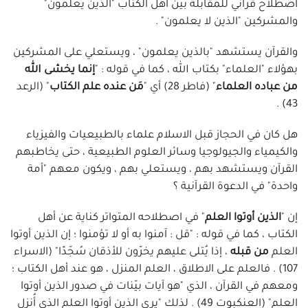
اصطلاح قرآني للمقابلة بين أهل الكتاب "الذين يعلمون"
والمشركين "الذين لا يعلمون" .
والقرآن يستشهد "بالذين يعلمون" ، ويستعلي على المشركين
بهؤلاء "العلماء" بكتاب الله ، كما في قوله : "
إنما يخشى الله
من عباده العلماء
" (فاطر 28) أي "
مَن عنده علم الكتاب
" (الرعد
43) .
هل كان في الحجاز قبل الاسلام علماء بالطبيعيات والفيزياء
والكيمياء والجيولوجيا وسائر العلوم الطبيعية ، حتى يخاطبهم
القرآن ويستشهد بهم ، ويستعلي بهم ، ويكون معهم "أمة
واحدة" في الدعوة القرآنية ؟
إن "
الذين أوتوا العلم
" في اصطلاحه المتواتر كناية عن أهل
الكتاب ، كما في قوله : "قل : آمنوا به أو لا تؤمنوا ؛ إن الذين أوتوا
العلم
من قبله
، إذا يُتلى عليهم يخرّون للأذقان سُجّدًا" (الاسراء
107) . فالعلم على الاطلاق ، العلم المنزل ، هو عند أهل الكتاب ؛
ومعهم في القرآن ، الذي "هو آيات بيّنات في صدور الذين أوتوا
العلم" (العنكبوت 49) . لذلك "يرى الذين أوتوا العلم الذي أُنزل