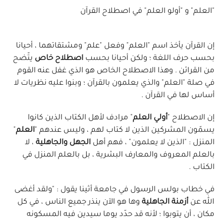
"العلم" و "أولو العلم" في اصطلاح القرآن
إن القرآن يأخذ اسم "العلم" وفعل "علم" ومشتقاتهما ، أحيانا
بحسب حرف اللغة ؛ ولكن أحيانا بحسب
اصطلاح خاص
يتّضح
من القرائن . وهذا الاصطلاح الخاص هو الذي غفل عنه القوم
في صلة "العلم" والذي يعلمون بالقرآن ؛ وبنوا عليه نظريات لا
أساس لها في القرآن .
إن الاصطلاح "
أولي العلم
" مرادف لأهل الكتاب الذين كانوا
يسمّون المشركين الذين لا كتاب لهم ، وليس عندهم "
العلم
"
المنزل : "الذين لا يعلمون" ، فهم أهل
الجهل والجاهلية
، لا
بالعلم المعروف والمعارف البشرية ، بل بالعلم المنزل في
الكتاب .
في خطاب بولس الرسول في جامعة أثينا يقول : "ولقد أغضى
الله عن
أزمنة الجاهلية
وها هو الآن ينذر جميع الناس ، في كل
مكان ، أن يتوبوا ؛ لأنه قد حدّد يوما سيدين فيه المسكونه