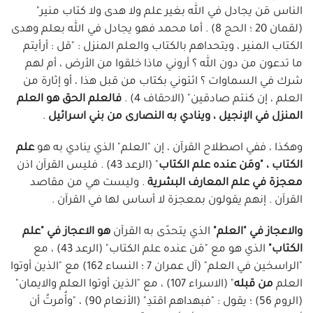
الناس مَن يجادل في الله بغير علم ولا هدى ولا كتاب منير"
(لقمان 20 ؛ الحج 8) . أما محمد فهو يجادل في الله بعلم وهدى
الكتاب المنير ، ويتحداهم بالكتاب والعلم المنزل : "قل : أرأيتم
ما تدعون من دون الله ؟ أروني ماذا خلقوا من الأرض ، أم لهم
شرك في السماوات ؟ ائتوني بكتاب من قبل هذا ، أو إثارة من
العلم ، إن كنتم صادقين" (الاحقاف 4) .
فالعلم الحق هو العلم
المنزل في الإنجيل ، وينادي به النصارى من بني اسرائيل
.
وهكذا ، ففي اصطلاح القرآن ، إن "العلم" الذي ينادي به هو
علم
الكتاب ، "ومَن عنده علم الكتاب
" (الرعد 43) . فليس القرآن اذن
معجزة في علم المعارف البشرية
. وليست هي من مقاصد
القرآن . إنهم يقولون بمعجزة لا أساس لها في القرآن .
والاعجاز في "العلم"
الذي يتحدّى به القرآن
هو الاعجاز في "علم
الكتاب"
الذي هو مع "مَن عنده علم الكتاب" (الرعد 43) ، مع
"الراسخين في العلم" (آل عمران 7 ؛ النساء 162) مع "الذين أوتوا
العلم
من قبله
" (الاسراء 107) ، مع "الذين أوتوا العلم والايمان"
(الروم 56) ؛ يقول : "فبهداهم اقتدِ" (الأنعام 90) ، "وأُمرتُ أن