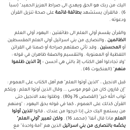
اليك من ربك هو الحق ويهدي الى صراط العزيز الحميد" (سبأ
6) . فالقرآن يستشهد
بطائفة قائمة
على صحة تنزيل القرآن
ودعوته .
والقرآن يقسم أولي العلم الى طائفتين : اليهود أولي العلم
الظالمين
، والنصارى من بني اسرائيل أولي العلم المقسطين
أو
المحسنين
. وقد تأتي صفتهم صراحة أو ضمنا في القرائن
اللفظية أو المعنوية . والتقسيم والصفة ظاهران في قوله :
"ولا تجادلوا أهل الكتاب إلاّ بالتي هي أحسن –
إلاّ الذين ظلموا
منهم
" (العنكبوت 46) .
قبل الانجيل ، "الذين أوتوا العلم" هم أهل الكتاب على العموم :
"إن قارون كان من قوم موسى ... وقال الذين أوتوا العلم : ويلكم
ثواب الله خير" (القصص 76 و80) . وظلوا بعد الانجيل حتى
القرآن كذلك على العموم ، كما في قوله بحق اليهود : "ومنهم
من يستمع اليك حتى إذا خرجوا من عندك ، قالوا
للذين أوتوا
العلم
ماذا قال آنفا" (محمد 16) .
ولكن تعبير "أولي العلم"
يخصّه بالنصارى من بني اسرائيل
الذين هم "أمة واحدة" مع