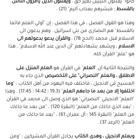
كانوا "يقتلون النبيّين بغير حق ،
ويقتلون الذين يأمرون الناس
بالقسط
: فبشرهم بعذاب أليم" (21) .
وهذا هو القول الفصل ، في هذا الفصل : إن "أولي العلم قائما
بالقسط" هم النصارى من بني اسرائيل . وهم يدعون الى
الاسلام قبل محمد (الحج 78) ،
والقرآن يدعو بدعوتهم الى
الاسلام
، ويشهد بشهادتهم "أن الدين عند الله الاسلام" . هذا
هو "علم" القرآن كله.
والنتيجة الثانية أن "
العلم
" في القرآن هو
العلم المنزل على
الاطلاق ، والعلم "النصراني" على التخصيص
الذي جاء به
المسيح في الانجيل ، فاختلف فيه اليهود من أهل الكتاب : "
وما
اختلفوا إلا من بعد ما جاءهم العلم
" (19:3 ؛ 14:42 ؛ 17:45) . وهذا
"العلم" الانجيلي "النصراني" هو الذي وصل الى محمد في القرآن
: "بعد الذي جاءَك من العلم" (البقرة 120) ، "من بعد ما جاءَك
من العلم" (البقرة 145 ؛ آل عمران 61) ، "بعد ما جاءَك من
العلم" (الرعد 37) .
وبعلم الانجيل ، وهدى الكتاب
يجادل القرآن المشركين : "ومن