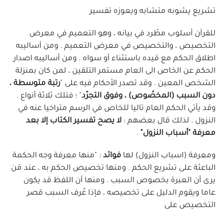
تشريع يشوبه متشابه ويعوزه تفسير
للقرآن أسلوب مطّرد في بيانه ، وهو التعميم في معرض
التخصيص ، والتخصيص في معرض التعميم . ومن أساليبه
اطلاق الحكم مع قيده باستثناء أو سواه . ومن أساليبه اصدار
الحكم عن الخاص الى العام مستمر التلقين ، لمن كان بمنزلة
الشخص المعين . وقد تصدر الأحكام فيه على "
رتبة متوسطة ،
دون السبب (المخصُوص) ، وفوق التجرّد
" ؛ فتلك ثلاثة أنواع .
وقد يأتي الحكم العام تاليا للخاص في الرسم متراخيا عنه في
النزول . لذلك قال بعضهم :
لا يصح تفسير الكتاب إلا بعد
معرفة "أسباب النزول"
.
ومعرفة (اسباب النزول) لها
فوائد
: "منها معرفة وجه الحكمة
الباعثة على تشريع الحكم . ومنها تخصيص الحكم به ، عند مَن
يرى أن العبرة بخصوص السبب . ومنها أن اللفظ قد يكون
عاما ويقوم الدليل على تخصيصه ، فإذا عُرف السبب قصر
التخصيص على