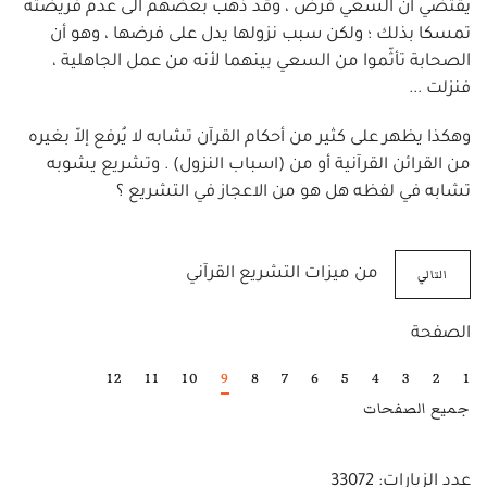
يقتضي أن السعي فرض ، وقد ذهب بعضهم الى عدم فريضته
تمسكا بذلك ؛ ولكن سبب نزولها يدل على فرضها ، وهو أن
الصحابة تأثّموا من السعي بينهما لأنه من عمل الجاهلية ،
فنزلت ...
وهكذا يظهر على كثير من أحكام القرآن تشابه لا يُرفع إلاّ بغيره
من القرائن القرآنية أو من (اسباب النزول) . وتشريع يشوبه
تشابه في لفظه هل هو من الاعجاز في التشريع ؟
التالي
من ميزات التشريع القرآني
الصفحة
12
11
10
9
8
7
6
5
4
3
2
1
جميع الصفحات
عدد الزيارات: 33072