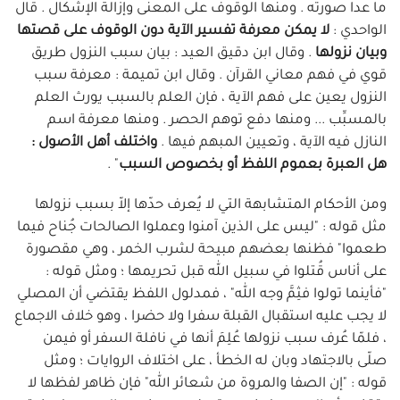
ما عدا صورته . ومنها الوقوف على المعنى وإزالة الإشكال . قال
الواحدي :
لا يمكن معرفة تفسير الآية دون الوقوف على قصتها
وبيان نزولها
. وقال ابن دقيق العيد : بيان سبب النزول طريق
قوي في فهم معاني القرآن . وقال ابن تميمة : معرفة سبب
النزول يعين على فهم الآية ، فإن العلم بالسبب يورث العلم
بالمسبِّب ... ومنها دفع توهم الحصر . ومنها معرفة اسم
النازل فيه الآية ، وتعيين المبهم فيها .
واختلف أهل الأصول :
هل العبرة بعموم اللفظ أو بخصوص السبب
" .
ومن الأحكام المتشابهة التي لا يُعرف حدّها إلاّ بسبب نزولها
مثل قوله : "ليس على الذين آمنوا وعملوا الصالحات جُناح فيما
طعموا" فظنها بعضهم مبيحة لشرب الخمر ، وهي مقصورة
على أناس قُتلوا في سبيل الله قبل تحريمها ؛ ومثل قوله :
"فأينما تولوا فثِمَّ وجه الله" ، فمدلول اللفظ يقتضي أن المصلي
لا يجب عليه استقبال القبلة سفرا ولا حضرا ، وهو خلاف الاجماع
، فلمّا عُرف سبب نزولها عُلِمَ أنها في نافلة السفر أو فيمن
صلّى بالاجتهاد وبان له الخطأ ، على اختلاف الروايات ؛ ومثل
قوله : "إن الصفا والمروة من شعائر الله" فإن ظاهر لفظها لا