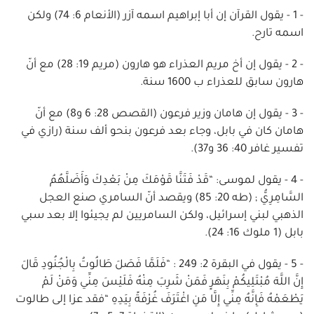
- 1 - يقول القرآن إن أبا إبراهيم اسمه آزر (الأنعام 6: 74) ولكن
اسمه تارح.
- 2 - يقول إن أخ مريم العذراء هو هارون (مريم 19: 28) مع أنّ
هارون سابق للعذراء ب 1600 سنة.
- 3 - يقول إن هامان وزير فرعون (القصص 28: 6 و8) مع أنّ
هامان كان في بابل، وجاء بعد فرعون بنحو ألف سنة (رازي في
تفسير غافر 40: 36 و37).
- 4 - يقول لموسى: “قَدْ فَتَنَّا قَوْمَكَ مِنْ بَعْدِكَ وَأَضَلَّهُمُ
السَّامِرِيُّ ; (طه 20: 85) ويقصد أنّ السامري صنع العجل
الذهبي لبني إسرائيل، ولكن السامريين لم يجيئوا إلا بعد سبي
بابل (1 ملوك 16: 24).
- 5 - يقول في البقرة 2: 249 : “فَلَمَّا فَصَلَ طَالُوتُ بِالْجُنُودِ قَالَ
إِنَّ اللَّهَ مُبْتَلِيكُمْ بِنَهَرٍ فَمَنْ شَرِبَ مِنْهُ فَلَيْسَ مِنِّي وَمَنْ لَمْ
يَطْعَمْهُ فَإِنَّهُ مِنِّي إِلَّا مَنِ اغْتَرَفَ غُرْفَةً بِيَدِهِ “فقد عزا إلى طالوت