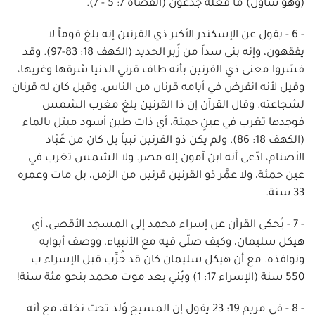
(وهو شاول) ما فعله جدعون (القضاة 7: 5 - 7).
- 6 - يقول عن الإسكندر الأكبر ذي القرنين إنه بلغ قوماً لا
يفقهون، وإنه بنى سداً من زُبر الحديد (الكهف 18: 83-97). وقد
فسّروا معنى ذي القرنين بأنه طاف قرني الدنيا شرقها وغربها،
وقيل لأنه انقرض في أيامه قرنان من الناس، وقيل كان له قرنان
لشجاعته. وقال القرآن إن ذا القرنين بلغ مغرب الشمس
فوجدها تغرب في عينٍ حمِئة، أي ذات طين أسود مبتل بالماء
(الكهف 18: 86). ولم يكن ذو القرنين نبياً بل كان من عُبّاد
الأصنام، ادّعى أنه ابن آمون إله مصر. ولا الشمس تغرب في
عين حمئة، ولا عمَّر ذو القرنين قرنين من الزمن، بل مات وعمره
33 سنة.
- 7 - يُحكى القرآن عن إسراء محمد إلى المسجد الأقصى، أي
هيكل سليمان، وكيف صلّى فيه مع الأنبياء، ووصف أبوابه
ونوافذه. مع أن هيكل سليمان كان قد خُرِّب قبل الإسراء ب
550 سنة (الإسراء 17: 1) وبُني بعد موت محمد بنحو مئة سنة!
- 8 - في مريم 19: 23 يقول إن المسيح وُلد تحت نخلة، مع أنه