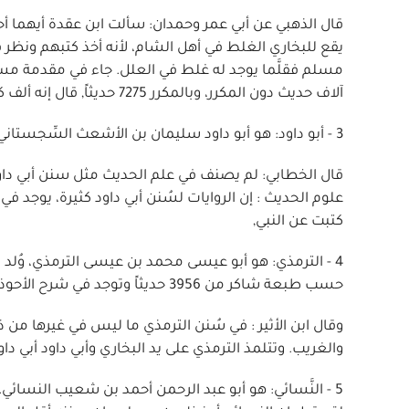
قال الذهبي عن أبي عمر وحمدان: سألت ابن عقدة أيهما أحفظ،
يقع للبخاري الغلط في أهل الشام، لأنه أخذ كتبهم ونظر ف
آلاف حديث دون المكرر، وبالمكرر 7275 حديثاً, قال إنه ألف كتابه هذا من ثلثمائة حديث سمعها,
3 - أبو داود: هو أبو داود سليمان بن الأشعث السِّجستاني ولد سنة 2 2هـ (817 م) ومات بالبصرة سنة 275ه (889م),
قال الخطابي: لم يصنف في علم الحديث مثل سنن أبي داو
كتبت عن النبي,
حسب طبعة شاكر من 3956 حديثاً وتوجد في شرح الأحوذي 4 51 حديثاً,
وقال ابن الأثير : في سُنن الترمذي ما ليس في غيرها من
والغريب. وتتلمذ الترمذي على يد البخاري وأبي داود أبي داو