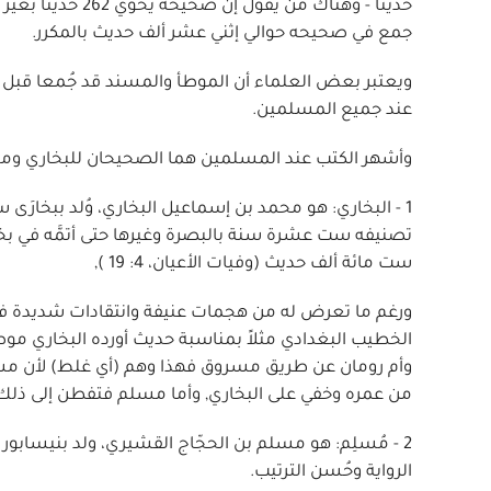
حديثاً - وهناك م
جمع في صحيحه حوالي إثني عشر ألف حديث بالمكرر.
ويعتبر بعض العلماء أن الموطأ والمسند قد جُمعا قبل ا
عند جميع المسلمين.
وأشهر الكتب عند المسلمين هما الصحيحان للبخاري ومسل
ست مائة ألف حديث (وفيات الأعيان، 4: 19 ),
ورغم ما تعرض له من هجمات عنيفة وانتقادات شديدة فقد ن
الخطيب البغدادي مثلاً بمناسبة حديث أورده البخاري موص
وأم رومان عن طريق مسروق فهذا وهم (أي غلط) لأن مسر
من عمره وخفي على البخاري, وأما مسلم فتفطن إلى ذلك ف
الرواية وحُسن الترتيب.