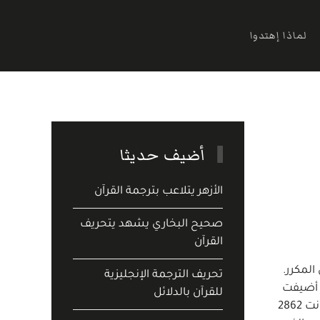
لماذا إهتدوا
أضيف حديثا
الأزهر يتلاعب بترجمة القرآن
صحيح البخاري يشهد يتحريف
القرآن
(865م). وجمع في كتابه حوالي 7398 حديثاً بدون المكرر.
تحريف الترجمة الإنجليزية
ا أضيفت
للقرآن بالدلائل
إليه المعلقات والمتابعات والموقوفات والمقطوعات بلغت 9 82 وإذا اقتصر على عد الأحاديث الموصلة السند غير المكررة كانت 2862