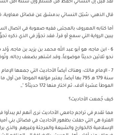
لقد قيل إن النسائي أحفظ من مسلم وإن سننه أقل السن
قال الذهبي: سُئِلَ النسائي بدمشق عن فضائل معاوية، فقا
أما كتابه المعروف بالمجتبى ففيه صعوبة في اتصال السم
يبين الرواية التي سمع أو قرأ، فقد تجوَّز في الذي ذكره تجوُّزا
نحو ثلاثين حديثاً موضوعاً، وقد اشتهر بضعف رجاله. وتُوفي ابن ماجه سنة 273هـ (886م). تتكون س
سنة 179 هـ 795 بها أيضاً, يعتبر مؤلفه الموطأ
الموطأ عشرة آلاف، ثم اختار منها 172 حديثاً5 ",,
كيف جُمعت الأحاديث؟
الفترة هي التي حفلت بظهور الأحاديث في فضائل بني أمية
الإسلامية كالخوارج والشيعة والمرجئة وغيرهم. والذي ير