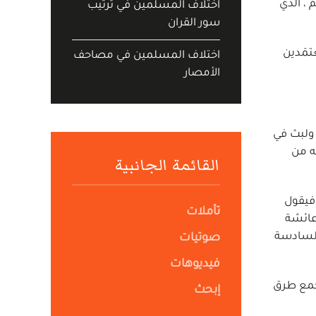
سلم ، الذي
اختلاف المسلمين في ترتيب
سور القران
تمَدين
اختلاف المسلمين في مصاحف
الأمصار
حيح بمكة، ولبث في
ه خرّج جامعه من
القائمة الجانبية
 فيقول
تأملات
 عائشة
السادسة
صوتيات
فيديوهات
 م)، وقد فاق البخاري في جمع طرق
إبحث