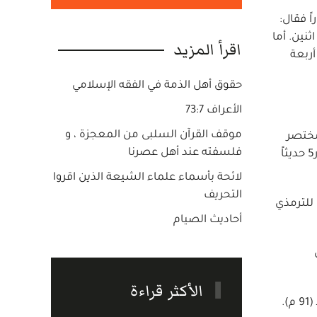
ً فقال:
نين. أما
اقرأ المزيد
 أن كتابه يحوي أربعة
حقوق أهل الذمة في الفقه الإسلامي
الأعراف 73:7
موقف القرآن السلبى من المعجزة ، و
مختصر
فلسفته عند أهل عصرنا
علوم الحديث : إن الروايات لسُنن أبي داود كثيرة، يوجد في بعضها ما ليس في الآخَر. كما ذكرنا أعلاه أنه جمع 48 حديثاً من بين ر5 حديثاً
لائحة بأسماء علماء الشيعة الذين اقروا
التحريف
8 م). يتكون جامع الصحيح للترمذي
أحاديث الصيام
الأكثر قراءة
5 - النَّسائي: هو أبو عبد الرحمن أحمد بن شعيب النسائي. وُلد في نسا من نيسابور سنة 215هـ 83 م وتُوفي في مكة سنة 3 3هـ (91 م).