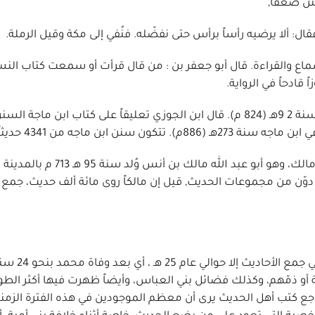
ن ضعفاً,
ل: ألا يرضيه رأساً برأس حتى نفضّله. فنُفي إلى مكة وقيل الرملة.
اع والقراءة. قال أبو جعفر بن : من قال قرأت أو سمعت كتاب النس
ً قادحاً في الرواية.
6 - ابن ماجه: هو أبو عبد الله محمد بن يزيد بن ماجه، وُلد سنة 2 9هـ (824 م). قال ابن الجوزي تعليقاً على كتاب ابن
نن ابن ماجه من 4341 حديثاً,
7 - الإمام مالك: وهناك أيضاً الأحاديث التي جمعها الإمام مالك، وهو أبو عبد الله مالك
 من أول ما دوّن من مجموعات الحديث, قيل إن مالكاً روى مائة ألف حديث، جم
مما تقدم في تراجم جامعي الأحاديث نرى أ
 أو ذمّهم، وكذلك فضائل بني العباس، وأيضاً ظهرت فيها أكثر الطو
اجع كتب أهل الحديث يرى أن معظم الموجودين في هذه الفترة الزمني