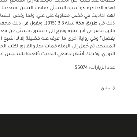
ضعاف عند أغلب أهل الحديث. بالإضافة إلى المنافع الشخص
لهم احاديث في فضل معاوية على علي, ولما رفض النس
ذلك في طريق مكة سنة 3 3 (15
فارق مصر في آخر عمره وخرج إلى دمشق، فسئل عن معاوية
المسجد، ثم حُمل إلى الرملة فمات بها, والقارئ لكتب الح
الثوري، وكذلك أشهر جامعي الحديث طُعنوا بالتدليس عل
عدد الزيارات: 55074
السابق