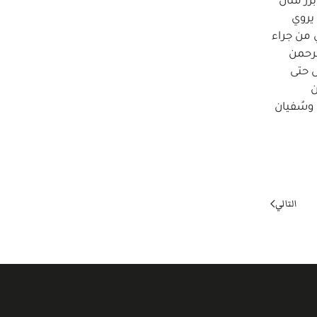
رز مثال
لشام أن يروي
 من جراء
الرحمن
 حتى
من
 وسُفيان
التالي