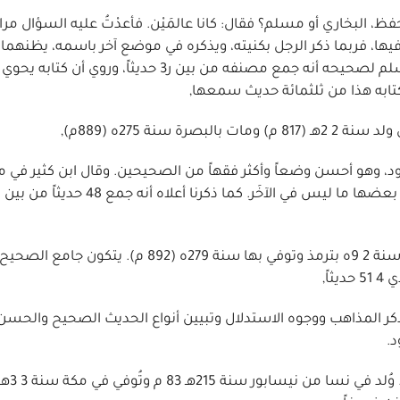
 البخاري أو مسلم؟ فقال: كانا عالمَيْن. فأعدْتُ عليه السؤال مرارا
يها، فربما ذكر الرجل بكنيته، ويذكره في موضع آخر باسمه، يظنهما اث
مسلم فقلَّما يوجد له غلط في العلل. جاء في مقدمة مسلم لصحيحه أنه جمع مصنفه من بين ر3 حديثاً، وروي
د، وهو أحسن وضعاً وأكثر فقهاً من الصحيحين. وقال ابن كثير في 
4 - الترمذي: هو أبو عيسى محمد بن عيسى الترمذي، وُلد سنة 2 9ه بترمذ وتوفي بها سنة 279ه (92
 ذكر المذاهب ووجوه الاستدلال وتبيين أنواع الحديث الصحيح والحسن
د.