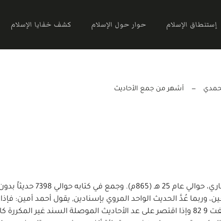
إستنطاق الإسلام
حوار حول الإسلام
كشف خفايا الإسلام
محمدي
أشهر من جمع الأحاديث
أول من قام بجمع الأحاديث (بشكل فعلي) هو الإمام البخاري، حوالي عام 25 هـ 
عين، وربما عُدَّ الحديث الواحد المروي بإسنادين, يقول أحمد أمين: فإذ