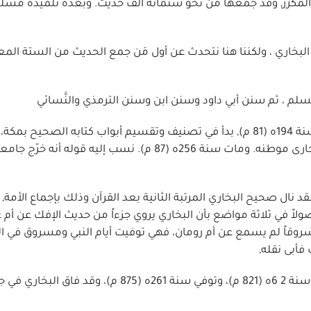
ن يقول إن صحيحه يحوي 262 حديثاً بغير المكرر, وقد جمعها من نحو ستمائة ألف حديث. وبعده تلميذه م
لبخاري ، ولكننا هنا نتحدث عن أول مَن جمع الحديث من الستة المع
م ، ثم سنن أبي داود وسنن ابن وسنن الترمذي والنَّسائي
1 - البخاري: هو محمد بن إسماعيل البخاري، وُلد ببخارَى سنة 194ه (81 م), بدأ في تصنيف وتقسيم أبواب كتابه الص
تصنيفه ست عشرة سنة بالبصرة وغيرها حتى أتمَّه في بخارى موطنه. ومات سنة 256ه (87 م). نسب إليه قوله أن
ال صحيح البخاري المرتبة الثانية بعد القرآن وذلك بإجماع الأمة,
ولاً في ثلاثة مواضع بأن البخاري يروي جزءاً من حديث الإفك عن أم
وقاً لم يسمع عن أم رومان، فهي توفيت أيام النبي ومسروق في 
أبى نقله,
2 - مُسلِم: هو مسلم بن الحجّاج القشيري، ولد بنيسابور سنة 2 6ه (821 م)، وتوفي سنة 261ه (875