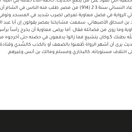
ية التي تعود على من يضع الحديث، خاصة أثناء خلافة بني أمية. أب
لهذه الظاهرة هو سيرة النسائي صاحب السنن، فبعدما عاد النسائي سنة 3 2 (914) من مصر، طلب منه الناس في ا
ائي الرواية في فضل معاوية تعرض لضرب شديد في المسجد وتوفي
9),, ويقول في ذلك محمد بن اسحاق الأصبهاني: سمعت مشايخنا بمصر يقولون إن أبا عبد 
 وما روى من فضائله فقال: أما يرضى معاوية أن يخرج رأساً برأس
يفضل؟ وفي رواية أخرى ما أعرف عنه فضيلة إلا لا أشبع الله بطنك 5,وكان يتشيع فما زالوا يدفعون في حضنه حتى أخرجوه 
ديث يرى أن أشهر الرواة طُعنوا بالضعف أو بالكذب كالسُّدي وقتادة
ى اختلاف مستوياته، كالبخاري ومسلم ومالك بن أنس وغيرهم,