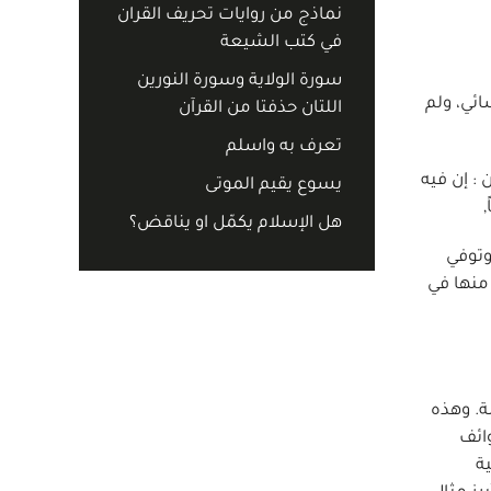
نماذج من روايات تحريف القران
في كتب الشيعة
سورة الولاية وسورة النورين
ائي، ولم
اللتان حذفتا من القرآن
تعرف به واسلم
 ماجة السنن : إن فيه
يسوع يقيم الموتى
هل الإسلام يكمّل او يناقض؟
 بن أنس وُلد سنة 95 هـ 713 م بالمدينة وتوفي
ع منها في
نهم لم يبدأوا في جمع الأحاديث إلا حوالي عام 25 هـ ، أي بعد وفاة محمد بنحو 24 سنة. وهذه
ائف
ة