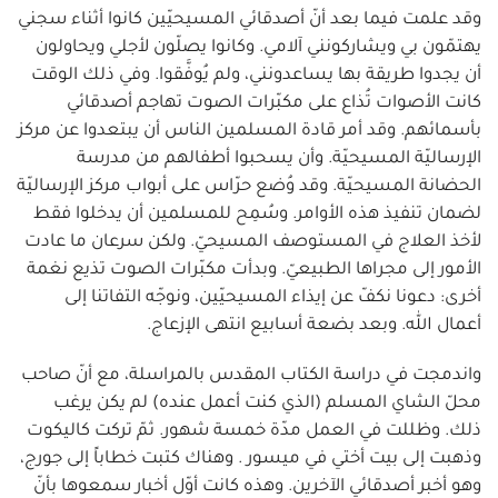
وقد علمت فيما بعد أنّ أصدقائي المسيحيّين كانوا أثناء سجني
يهتمّون بي ويشاركونني آلامي. وكانوا يصلّون لأجلي ويحاولون
أن يجدوا طريقة بها يساعدونني، ولم يُوفَّقوا. وفي ذلك الوقت
كانت الأصوات تُذاع على مكبّرات الصوت تهاجم أصدقائي
بأسمائهم. وقد أمر قادة المسلمين الناس أن يبتعدوا عن مركز
الإرساليّة المسيحيّة. وأن يسحبوا أطفالهم من مدرسة
الحضانة المسيحيّة. وقد وُضع حرّاس على أبواب مركز الإرساليّة
لضمان تنفيذ هذه الأوامر. وسُمِح للمسلمين أن يدخلوا فقط
لأخذ العلاج في المستوصف المسيحيّ. ولكن سرعان ما عادت
الأمور إلى مجراها الطبيعيّ. وبدأت مكبّرات الصوت تذيع نغمة
أخرى: دعونا نكفّ عن إيذاء المسيحيّين، ونوجّه التفاتنا إلى
أعمال الله. وبعد بضعة أسابيع انتهى الإزعاج.
واندمجت في دراسة الكتاب المقدس بالمراسلة، مع أنّ صاحب
محلّ الشاي المسلم (الذي كنت أعمل عنده) لم يكن يرغب
ذلك. وظللت في العمل مدّة خمسة شهور. ثمّ تركت كاليكوت
وذهبت إلى بيت أختي في ميسور . وهناك كتبت خطاباً إلى جورج،
وهو أخبر أصدقائي الآخرين. وهذه كانت أوّل أخبار سمعوها بأنّ