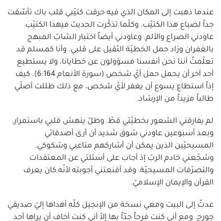
عندما ذهبت إلى المكان الذي فيه حرقت كتيّبي قلب باك تأسّفت
جداً لضياع هذا الكتيّب. وكلّما تذكّرت الحديث فيهذا الكتيّب
عاودني الصراع والألم. وعاودني أيضاً اختبار الشابّ المبهج
بالغفران وزاد حمل الخطيّة الثقيل على قلبي. وأنا كمسلم قد
تعلّمتُ أننا نحن أنفسنا مسؤولون عن خطايانا، ولا يستطيع
أحد آخر أن يحمل حمل أيّ شخص (سورة الأنعام 6:164). كيف
إذاً استطاع يسوع أن يغفر لأيّ شخص، مع ذلك ظللت أصلّي
طالباً مزيداً من الإرشاد.
لم يفارقني الشعور بخطيّتي قطّ. وظلّ ينهش قلبي باستمرار.
وبعد أسبوعين عاودني شوق شديد أن أرى أصدقائي
المسيحيّين الذين يمكن أن أشاركهم متاعبي وشكوكي.
وشجّعني خادم الربّ إذ أجاب على أسئلتي عن المعتقدات
والتصرّفات المسيحيّة. وقد أقنعتني أجوبته لأنّه كان يعرف
القرآن والإيمان الإسلاميّ.
عدتُ إلى البيت ومعي نسخة من الإنجيل كلّه أهداها إليّ صديقي
جورج. ومع أني كنت فرحاً جدّاً بها إلاّ أني كنت أخاف أن يراها أحد