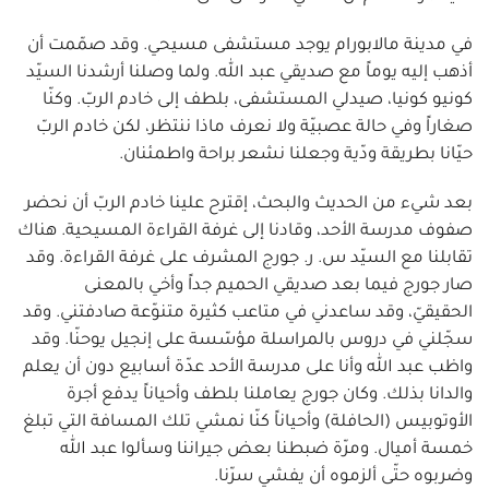
في مدينة مالابورام يوجد مستشفى مسيحي. وقد صمّمت أن
أذهب إليه يوماً مع صديقي عبد الله. ولما وصلنا أرشدنا السيّد
كونيو كونيا، صيدلي المستشفى، بلطف إلى خادم الربّ. وكنّا
صغاراً وفي حالة عصبيّة ولا نعرف ماذا ننتظر، لكن خادم الربّ
حيّانا بطريقة ودّية وجعلنا نشعر براحة واطمئنان.
بعد شيء من الحديث والبحث، إقترح علينا خادم الربّ أن نحضر
صفوف مدرسة الأحد، وقادنا إلى غرفة القراءة المسيحية. هناك
تقابلنا مع السيّد س. ر. جورج المشرف على غرفة القراءة. وقد
صار جورج فيما بعد صديقي الحميم جداً وأخي بالمعنى
الحقيقيّ، وقد ساعدني في متاعب كثيرة متنوّعة صادفتني. وقد
سجّلني في دروس بالمراسلة مؤسّسة على إنجيل يوحنّا. وقد
واظب عبد الله وأنا على مدرسة الأحد عدّة أسابيع دون أن يعلم
والدانا بذلك. وكان جورج يعاملنا بلطف وأحياناً يدفع أجرة
الأوتوبيس (الحافلة) وأحياناً كنّا نمشي تلك المسافة التي تبلغ
خمسة أميال. ومرّة ضبطنا بعض جيراننا وسألوا عبد الله
وضربوه حتّى ألزموه أن يفشي سرّنا.