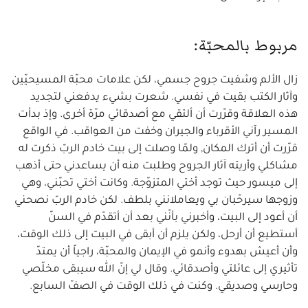
مربوط بالمحبّة:
زال الألم وشفيت جروح جسمي، لكن علامات محبّة المسيحيّين
وآثار الكتب بقيت في نفسي. شعرت بشيء يدفعني لتجديد
هذه العلاقة وقرّرت أن ألتقي مع أصدقائي مرّة أخرى. وإذ بدأت
المسير رآني الأقرباء والجيران وخفت من العواقب. في الواقع
قرّرت أن أترك المكان, ولمّا وصلت إلى بيت خادم الربّ ذكرت له
مشاكلي وأريته آثار الجروح وطلبت منه أن يساعدني حتى أذهب
إلى ميسور حيث توجد أختي المتزوّجة. وكانت أختي تحبّني، وهي
وزوجها سيرحّبان بي ويعاملانني بلطف. لكن خادم الربّ نصحني
أن أعود إلى البيت، وأخبرني بأنّني بعد أن أتقدّم في السنّ
أستطيع أن أرحل، ولكن يلزم أن أبقى في البيت إلى ذلك الوقت،
وأن أعيش بهدوء وأنمو في الإيمان والمحبّة، راجياً أن يمتدّ
تأثيري إلى عائلتي وأصدقائي. وقال لي إنّ الله سيبقى مخلّصي
وحارسي وصديقي. وكنت في ذلك الوقت في الصفّ السابع.