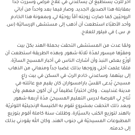
آخر للربّ يستطيع أن يساعدني في علاج مرضي وسررتُ جداً
بمقابلة هذا الصديق الجديد. وصار فيما بعد واحداً من آبائي
الروحيّين كما صارت زوجته أمّاً روحيّة لي, وبمعونة هذا الخادم
وأحد الأطبّاء استطعت أن أذهب إلى مستشفى الإرساليّة (س.
م. س.) في فيلور للعلاج.
ولمّا عدت من المستشفى التحقت بحملة الهند بكلّ بيت
ومقرّها ميسور لمدّة ثلاثة شهور. وبهذه الطريقة استطعت أن
أوزّع بعض النبذ وأن أشارك الناس في أخبار المسيح السارّة.
فلمّا علمت أختي وزوجها بذلك غضبا جداً ومنعاني من الذهاب
إلى بيتهما. وساعدني خادم الربّ في السكن في بيت راعٍ
مسيحيّ يُدعى القسّ بارامسواران كان يقيم مع عائلته في
مدينة غندليبت . وكان اختباراً عظيماً لي أن أكون معهم، وأن
تُتاح لي الفرصة لدرس التعليم المسيحيّ مدّة أربعة شهور.
وبعد ذلك التحقت بمشروع تقوم به الكنيسة الإنجيليّة اللوثريّة
بالهند لتوزيع الكتب بالسيّارة، وظللت سنة كاملة أقوم بتوزيع
المطبوعات المسيحيّة في جنوب الهند. وكان الله يقودني بذلك
إلى خدمته.