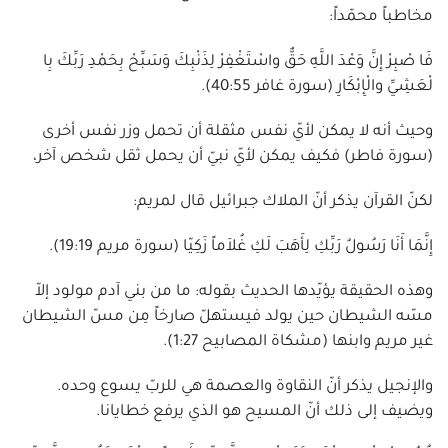
مخاطباً محمّداً:
فَا صْبِرْ إِنَّ وَعْدَ اللَّهِ حَقٌّ واسْتَغْفِرْ لِذَنْبِكَ وَسَبِّحْ بِحَمْدِ رَبِّكَ بِا
لْعَشِيِّ والْإِبْكَارِ (سورة غافر 40:55).
وحيث أنه لا يمكن لأيّ نفس مثقلة أن تحمل وزر نفس أخرى
(سورة فاطر) فكيف يمكن لأيّ نبيّ أن يحمل ثقل شخص آخر،
لكنّ القرآن يذكر أنّ الملاك جبرائيل قال لمريم:
إِنَّمَا أَنَا رَسُولُ رَبِّكِ لِأَهَبَ لَكِ غُلاَماً زَكِيّا (سورة مريم 19:19).
وهذه الحقيقة يؤيّدها الحديث بقوله: ما من بني آدم مولود إلاّ
مسّه الشيطان حين يولد فيستهلّ صارخاً مِن مسّ الشيطان
غير مريم وابنها (مشكاة المصابيح 1:27).
والإنجيل يذكر أنّ النقاوة والعصمة هي للربّ يسوع وحده.
ويضيف إلى ذلك أنّ المسيح هو الذي يرفع خطايانا.