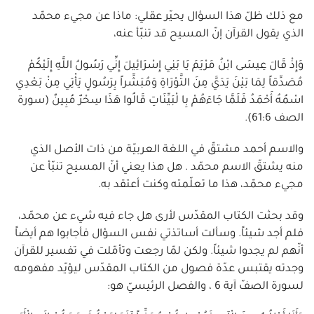
مع ذلك ظلّ هذا السؤال يحيّر عقلي: ماذا عن مجيء محمّد
الذي يقول القرآن إنّ المسيح قد تنبّأ عنه،
وَإِذْ قَالَ عِيسَى ابْنُ مَرْيَمَ يَا بَنِي إِسْرَائِيلَ إِنِّي رَسُولُ اللَّهِ إِلَيْكُمْ
مُصَدِّقاً لِمَا بَيْنَ يَدَيَّ مِنَ التَّوْرَاةِ وَمُبَشِّراً بِرَسُولٍ يَأْتِي مِنْ بَعْدِي
اسْمُهُ أَحْمَدُ فَلَمَّا جَاءَهُمْ بِا لْبَيِّنَاتِ قَالُوا هَذَا سِحْرٌ مُبِينٌ (سورة
الصف 61:6).
والاسم أحمد مشتقّ في اللغة العربيّة من ذات الأصل الذي
منه يشتقّ الاسم محمّد . هل هذا يعني أنّ المسيح تنبّأ عن
مجيء محمّد، هذا ما تعلّمته وكنت أعتقد به.
وقد بحثت الكتاب المقدّس لأرى هل جاء فيه شيء عن محمّد،
فلم أجد شيئاً. وسألت أساتذتي نفس السؤال فأجابوا هم أيضاً
أنّهم لم يجدوا شيئاً. ولكن لمّا رجعت وتأمّلت في تفسير للقرآن
وجدته يقتبس عدّة فصول من الكتاب المقدّس ليؤيّد مفهومه
لسورة الصفّ آية 6 ، والفصل الرئيسيّ هو: