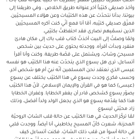
الكتب اشترينا كتيّبين منهم. إشتريتُ أنا كتيّباً عنوانه قلب باك ،
وأخذ صديقي كتيّباً آخر عنوانه طريق الخلاص . وفي طريقنا إلى
بيوتنا، بدأنا نتحدّث عن هذه الكتيّبات وعن هؤلاء المسيحيّين.
فمزّق صديقي كتيّبه، أمّا أنا فمع أنّي كنت أكره المسيحيّين
الذين نسمّيهم نصارى فقد احتفظتُ بكتيّبي.
ولمّا وصلتُ إلى البيت أخذتُ كتاب قلب باك إلى مكان هادئ
منفرد وبدأت أقرأه. ووجدته يحتوي على حديث بين شخص
مسيحيّ وشابّ، ويشتمل على قصّة طريفة. وكنت وأنا أقرأ
أتساءل: ترى هل يسوع الذي يتحدّث عنه هذا الكتيّب هو نفسه
عيسى الذي نعتقد نحن المسلمين أنّه نبيّ أم هو شخص آخر،
وحسب فكري وجدت يسوع في هذا الكتيّب يختلف عن يسوع
(عيسى) كما هو في القرآن والإيمان الإسلاميّ. لأنّ هذا الكتيّب
يصوّر يسوع كشخص قادر أن يغفر الخطايا. وغفران الخطايا
هذا كما يقدّمه يسوع هو الذي يجعل الولد ولداً أفضل، وذلك
زاد محبّتي ليسوع.
لمّا تركّز الحديث في هذا الكتيّب عن حالة قلب الشابّ الروحيّة
المحزنة، شعرت كأنّ المسيح يخاطبني أنا أيضاً. ووجدت قلبي
في حالة أسوأ من قلب ذلك الشابّ. فكنت أتساءل كيف