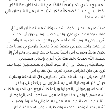
المسيح سيّدي لأحببته حباً فائقاً. مع ذلك لما كان هذا الفكر
يخطر ببالي كنت أرفضه كأنّه فكر شرّير صادر من الشيطان لأني
كنت مسلماً.
عدتُ من مالابورن بخوف شديد، وكنتُ مستعداً أن أقبل أيّ
عقاب يوقعه والدي عليّ، ولكن مضى يومان دون أن يحدث
شيء. وفي اليوم الثالث أمسكني والدي بعد المدرسة وألقاني
في غابة، وأخذ يضربني بعصاً ضرباً قاسياً، وأوقع بي عقاباً يكاد
يكون قاتلاً. وضرب أمّي أيضاً عندما جاءت لإنقاذي. ولم أنجُ إلاّ
بنعمة الله وعدت واعترفت مرّة أخرى بإيماني وعقيدتي
الإسلاميّة ووعدت أبي أن لا أعود أتّصل بالمسيحيّين فيما بعد.
ترى هل كان اعترافي مجرّد تهرّب من عقاب آخر،
كان صديقي عبد الله قد نشر الأخبار في كلّ المنطقة وصارت
حياتي كئيبة، وصار الناس يستهزئون بي وينعتونني بأقذر
الأسماء، ويرمونني بالحجارة وبينما كنتُ أرجع من المدرسة كنت
أسمعهم يقولون: هذا هو الملعون. هذا هو النصرانيّ! وصار
الأقرباء والأصدقاء والمعلّمون يعاملونني بقسوة. وصرت
أشعر بحيرة وتعب ووحدة واضطراب. وفي هذه الفترة كان