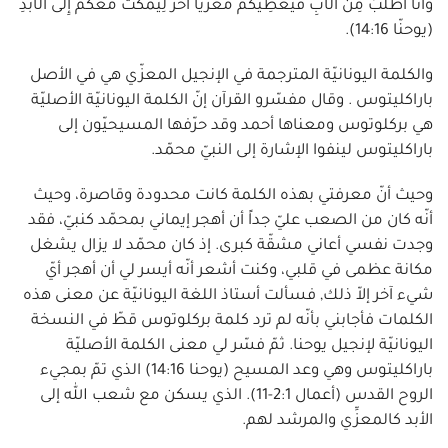
وَأَنَا أَطْلُبُ مِنَ الْآبِ فَيُعْطِيكُمْ مُعَزِّياً آخَرَ لِيَمْكُثَ مَعَكُمْ إِلَى الْأَبَدِ
(يوحنّا 14:16).
والكلمة اليونانيّة المترجمة في الإنجيل المعزّي هي في الأصل
باراكليتوس . وقال مفسّرو القرآن إنّ الكلمة اليونانيّة الأصليّة
هي بركلوتوس ومعناها أحمد وقد حرّفها المسيحيّون إلى
باراكليتوس لينفوا الإشارة إلى النبيّ محمّد.
وحيث أنّ معرفتي بهذه الكلمة كانت محدودة وقاصرة، وحيث
أنّه كان من الصعب عليّ جداً أن أهجر إيماني بمحمّد كنبيّ، فقد
وجدت نفسي أعاني مشقّة كبرى. إذ كان محمّد لا يزال يشغل
مكانة عظمى في قلبي، وكنت أشعر أنّه أيسر لي أن أهجر أيّ
شيء آخر إلاّ ذلك, فسألت أستاذ اللغة اليونانيّة عن معنى هذه
الكلمات فأجابني بأنّه لم ترد كلمة بركلوتوس قطّ في النسخة
اليونانيّة لإنجيل يوحنا. ثمّ فسّر لي معنى الكلمة الأصليّة
باراكليتوس وهي وعد المسيح (يوحنا 14:16) الذي تمّ بمجيء
الروح القدس (أعمال 2:1-11). الذي يسكن مع شعب الله إلى
الأبد كالمعزِّي والمرشد لهم.