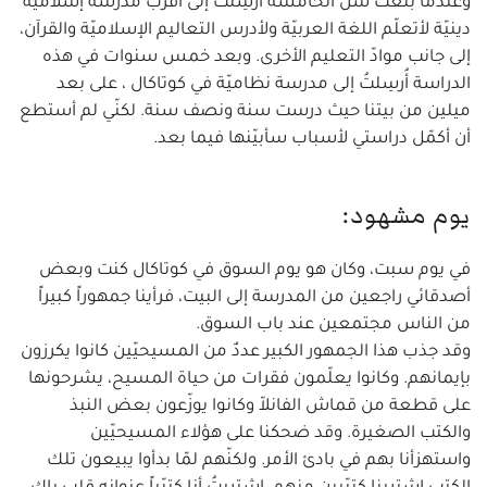
وعندما بلغت سنّ الخامسة أُرسِلتُ إلى أقرب مدرسة إسلاميّة
دينيّة لأتعلّم اللغة العربيّة ولأدرس التعاليم الإسلاميّة والقرآن،
إلى جانب موادّ التعليم الأخرى. وبعد خمس سنوات في هذه
الدراسة أُرسِلتُ إلى مدرسة نظاميّة في كوتاكال ، على بعد
ميلين من بيتنا حيث درست سنة ونصف سنة. لكنّي لم أستطع
أن أكمّل دراستي لأسباب سأبيّنها فيما بعد.
يوم مشهود:
في يوم سبت، وكان هو يوم السوق في كوتاكال كنت وبعض
أصدقائي راجعين من المدرسة إلى البيت، فرأينا جمهوراً كبيراً
من الناس مجتمعين عند باب السوق.
وقد جذب هذا الجمهور الكبير عددٌ من المسيحيّين كانوا يكرزون
بإيمانهم. وكانوا يعلّمون فقرات من حياة المسيح، يشرحونها
على قطعة من قماش الفانلاّ وكانوا يوزّعون بعض النبذ
والكتب الصغيرة. وقد ضحكنا على هؤلاء المسيحيّين
واستهزأنا بهم في بادئ الأمر. ولكنّهم لمّا بدأوا يبيعون تلك