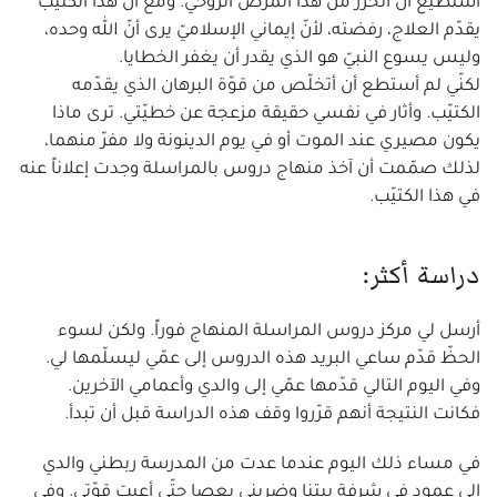
أستطيع أن أتحرّر من هذا المرض الروحيّ. ومع أنّ هذا الكتيّب
يقدّم العلاج، رفضته، لأنّ إيماني الإسلاميّ يرى أنّ الله وحده،
وليس يسوع النبيّ هو الذي يقدر أن يغفر الخطايا.
لكنّي لم أستطع أن أتخلّص من قوّة البرهان الذي يقدّمه
الكتيّب. وأثار في نفسي حقيقة مزعجة عن خطيّتي. ترى ماذا
يكون مصيري عند الموت أو في يوم الدينونة ولا مفرّ منهما،
لذلك صمّمت أن آخذ منهاج دروس بالمراسلة وجدت إعلاناً عنه
في هذا الكتيّب.
دراسة أكثر:
أرسل لي مركز دروس المراسلة المنهاج فوراً. ولكن لسوء
الحظّ قدّم ساعي البريد هذه الدروس إلى عمّي ليسلّمها لي.
وفي اليوم التالي قدّمها عمّي إلى والدي وأعمامي الآخرين.
فكانت النتيجة أنهم قرّروا وقف هذه الدراسة قبل أن تبدأ.
في مساء ذلك اليوم عندما عدت من المدرسة ربطني والدي
إلى عمود في شرفة بيتنا وضربني بعصا حتّى أعيت قوّتي. وفي