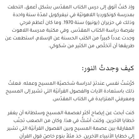
وإذ كنتُ أتوق إلى درس الكتاب المقدّس بشكل أعمق، التحقت
بمدرسة كونكورديا اللاهوتيّة في نيغركويل لمدّة سنة واحدة
وذلك في حزيران (يونيو) سنة 1970. وما كان أعظم فرحي
بفرصة دراسة الكتاب المقدّس. وفي مكتبة مدرسة اللاهوت
وجدت عدداً كبيراً من الكتب الحسنة عن الإسلام، استطعت عن
طريقها أن أتخلّص من الكثير من شكوكي.
كيف وجدتُ النور:
كرَّسْتُ نفسي عندئذٍ لدراسة شخصيّة المسيح وعمله. فعلتُ
ذلك باستعادة الآيات والفصول القرآنيّة التي تشير إلى المسيح
ومعرفتي المتزايدة في الكتاب المقدّس.
كنت أبحث عن إيضاح أكثر لعصمة المسيح وسلطانه أن يغفر
خطايا الآخرين. وكنت أشكُّ في هذا. وكان من الصعب تجنّب
المفارقة بين عصمة المسيح وبين الفصول القرآنيّة التي تشير
إلى خطايا الأنبياء الآخرين. خذ مثلاً بنوع خاصّ قول القرآن