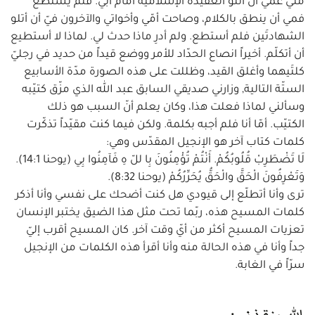
منّي عمّي أن أتلو العقيدة الإسلاميّة أمام أبي. فلم يستطع
فمي أن ينطق بالكلام، وصاحت أمّي وأخواتي والآخرون فيّ أن أتلو
الشهادتَين فلم أستطع. ولم أدرِ ماذا حدث لي. لماذا لا أستطيع
أن أتكلّم. أخيراً انصاع الحدّاد للأمر ووضع قيداً من حديد في رجليّ
كلتَيهما وأغلق القيد، وظللت على هذه الصورة مدّة الأسابيع
الستّة التالية, وزارني صديقي السابق عبد الله الذي مزّق كتيّبه
وسألني لماذا فعلت هذا، وكان يعلم أنّ السبب هو ذلك
الكتيّب. أمّا أنا فلم أجبه بكلمة. ولكن فيما كنت مقيّداً تذكّرت
كلمات كتاب آخر هو الإنجيل المقدّس وهي:
لَا تَضْطَرِبْ قُلُوبُكُمْ. أَنْتُمْ تُؤْمِنُونَ بِا للّ هِ فَآمِنُوا بِي (يوحنا 14:1).
وَتَعْرِفُونَ الْحَقَّ والْحَقُّ يُحَرِّرُكُمْ (يوحنا 8:32).
ترى وأنا أتطلّع إلى قيودي هل كنت أضحك على نفسي وأنا أذكر
كلمات المسيح هذه، ربّما تحت مثل هذا الضيق يختبر الإنسان
تعزيات المسيح أكثر من أيّ وقت آخر. كان المسيح أقرب إليّ
جداً وأنا في هذه الحالة منه وأنا أقرأ هذه الكلمات من الإنجيل
سرّاً في الغابة.