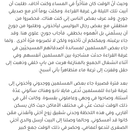
وحيث أنّ الوقت كان متأخّراً في المساء وكنت أخاف، طلبت أن
أبيت تلك الليلة في غرفة القراءة. ومكثت يوماً آخر مع صديقي
جورج. وقد عرف بعض الناس إني كنت هناك، فحضروا من
منطقتي مع بعض رجال البوليس ليأخذوني. وطلبوا من جورج
أن يسلّمني بل اتّهموه بخطفي. فأجاب جورج: علوي هنا. وقد
جاء برغبته، ويمكنكم أن تأخذوه ولكن لا تضربوه مرّة أخرى . ولما
جاء بعض المسلمين لمساندة أصدقائهم المسيحيّين في
غرفة القراءة حدثت مشاجرة بين المسلمين أنفسهم. وفي
أثناء انشغال الجميع بالمنازعة هربت من بابٍ خلفي وذهبت إلى
حقل وقفزت إلى ترعة ماء متظاهراً بأني أسبح.
بعد فترة قصيرة جاء بعض المسلمين ووجدوني وأخذوني إلى
غرفة قراءة للمسلمين تُدعى مايلا نادو وهناك سألوني عدّة
أسئلة، وصاحوا في وجهي وعاملوني بقسوة. وكانت أمّي في
ذلك الوقت تبحث عنّي في مختلف الأماكن حيث كان يسكن
أقاربي, وفي هذه اللحظة وجدني شقيق زوج أختي وأنقذني ممّن
كانوا قد أمسكوني. وحالما وصلنا إلى البيت أرسل والدي أختي
الصغرى لتدعو أعمامي، وحضر في ذلك الوقت جمع كبير