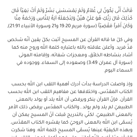
قَالَتْ أَنَّى يَكُونُ لِي غُلاَمٌ وَلَمْ يَمْسَسْنِي بَشَرٌ وَلَمْ أَكُ بَغِيّاً قَالَ
كَذَلِكَ قَالَ رَبُّكِ هُوَ عَلَيَّ هَيِّنٌ وَلِنَجْعَلَهُ آيَةً لِلنَّاسِ وَرَحْمَةً مِنَّا
وَكَانَ أَمْراً مَقْضِيّاً (سورة مريم 19:20 و21 وسورة الأنبياء 21:91),
وفي كلّ ما قاله القرآن عن المسيح أثبت بكلّ يقين أنّه شخص
فذّ فريد. وأعلن علاقته بالله باعتباره كلمة الله وروح منه كما
أشاد بنشاطه الخلاّق، ومعجزات شفائه، وإقامته الموتى
(سورة آل عمران 3:49) وصعوده إلى السماء، ووجوده في
السماء اليوم.
وإذ واصلت الدراسة بدأت أدرك أهمية اللقب ابن الله بحسب
الكتاب المقدّس، واختلافها عن مفاهيم اللقب ابن الله بحسب
القرآن. فإنّ القرآن ينكر ويرفض أن الله يلد أو يولد بالمعنى
الطبيعيّ لم يلد ولم يولد , والكتاب المقدّس يرفض ذلك الأمر
بالمعنى الطبيعيّ. لكنّي بالتدريج قبلت أنّ المسيح يمكن أن
يُسمّى ابن الله بالمعنى الروحيّ كما يفسّره الكتاب المقدّس.
وبهذه الكيفيّة عينها يُسمّى المسيح كلمة الله. وهنا شكرت