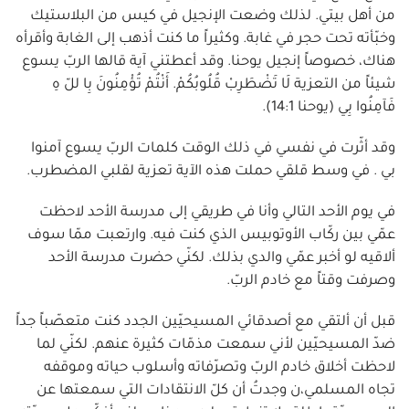
من أهل بيتي. لذلك وضعت الإنجيل في كيس من البلاستيك
وخبّأته تحت حجر في غابة. وكثيراً ما كنت أذهب إلى الغابة وأقرأه
هناك، خصوصاً إنجيل يوحنا. وقد أعطتني آية قالها الربّ يسوع
شيئاً من التعزية لَا تَضْطَرِبْ قُلُوبُكُمْ. أَنْتُمْ تُؤْمِنُونَ بِا للّ هِ
فَآمِنُوا بِي (يوحنا 14:1).
وقد أثّرت في نفسي في ذلك الوقت كلمات الربّ يسوع آمنوا
بي . في وسط قلقي حملت هذه الآية تعزية لقلبي المضطرب.
في يوم الأحد التالي وأنا في طريقي إلى مدرسة الأحد لاحظت
عمّي بين ركّاب الأوتوبيس الذي كنت فيه. وارتعبت ممّا سوف
ألاقيه لو أخبر عمّي والدي بذلك. لكنّي حضرت مدرسة الأحد
وصرفت وقتاً مع خادم الربّ.
قبل أن ألتقي مع أصدقائي المسيحيّين الجدد كنت متعصّباً جداً
ضدّ المسيحيّين لأني سمعت مذمّات كثيرة عنهم. لكنّي لما
لاحظت أخلاق خادم الربّ وتصرّفاته وأسلوب حياته وموقفه
تجاه المسلمي،ن وجدتُ أن كلّ الانتقادات التي سمعتها عن