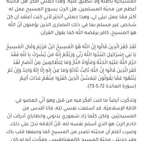
المسيحيّة باطلة ولا تنطبق عليه. وهذا جعلني أفكّر: هل محبّته
أعظم من محبّة المسلمين، هل الربّ يسوع المسيح عمل له
أكثر ممّا عمل نبيّي لي، وهذا جعلني أتحيّر لأني كنت أعتقد أن كلّ
شخص غير مسلم بما في ذلك النصارى الذين يؤمنون أنّ الله
هو المسيح، كافر يرفضه الله كما يقول القرآن:
لَقَدْ كَفَرَ الَّذِينَ قَالُوا إِنَّ اللَّهَ هُوَ الْمَسِيحُ ابْنُ مَرْيَمَ وَقَالَ الْمَسِيحُ
يَا بَنِي إِسْرَائِيلَ اعْبُدُوا اللَّهَ رَبِّي وَرَبَّكُمْ إِنَّهُ مَنْ يُشْرِكْ بِا للَّهِ فَقَدْ
حَرَّمَ اللَّهُ عَلَيْهِ الْجَنَّةَ وَمَأْوَاهُ النَّارُ وَمَا لِلظَّالِمِينَ مِنْ أَنْصَارٍ لَقَدْ
كَفَرَ الَّذِينَ قَالُوا إِنَّ اللَّهَ ثَالِثُ ثَلَاثَةٍ وَمَا مِنْ إِلَهٍ إِلَّا إِلَهٌ وَاحِدٌ وَإِنْ لَمْ
يَنْتَهُوا عَمَّا يَقُولُونَ لَيَمَسَّنَّ الَّذِينَ كَفَرُوا مِنْهُمْ عَذَابٌ أَلِيمٌ
(سورة المائدة 5:72-73).
وتذكّرت أيضاً ما كنت أفكّر فيه من قبل وهو أنّي كعضو في
الأمّة الإسلاميّة، قد أسلمت نفسي لله، فأنا أقدس من
المسيحيّين. ولكن كلّما زاد شعوري بذنوبي وخطاياي أدركت أنّ
خادم الربّ هو الذي أسلم نفسه لله، لأنّ أخلاقه تدلّ على ذلك.
وصرت أعلم أن محبّته تصدر من المسيح كما وصفها قلب باك
وقد جذبتني محبّة المسيح كالمغناطيس. وفكّرت أنه لو كان