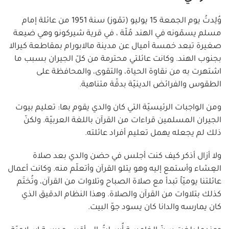
وُلِدتُ يوم الجمعة 15 يوليو (تمّوز) سنة 1951 من عائلة إمام
مسلم يسمّونه في الهند مُلّة ، في قرية شيركونو وهي ضيعة
صغيرة تبعد خمسة أميال عن مدينة مالابورام بمقاطعة كيرالا
بجنوب الهند. وكانت عائلتي محترمة من كلّ الجيران بسبب ما
اشتهرت به من نقاوة الحياة، والتقوى، والمحافظة على
الطقوس والفرائض الدينيّة بدقّة متناهية.
ومن الواجبات الرئيسيّة التي كان والدي يقوم بها: تعليم بيوت
الجيران المسلمين قراءات من القرآن باللغة العربيّة. ولكنّ
ذلك لم يجعله يهمل تعليم أفراد عائلته.
ولا أزال أذكر كيف كنت أجلس في حضن والدي بعد صلاة
العِشاء وأستمع إليه وهو يتلو القرآن وأتعلّم منه. وكانت أعمال
عائلتنا يوميّاً تبدأ مع صلاة الصباح وتلاوات من القرآن، وتُختَم
كذلك بتلاوات من القرآن والصلاة. وهذا النظام الدقيق الذي
كان يمارسه والدانا كان يسود جوّ البيت.