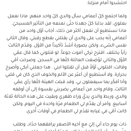
احتشدوا أمام منزلنا.
ولما اجتمع كلّ أعمامي سأل والدي كلّ واحد منهم: ماذا نفعل
بعلوي، لقد بذلنا كلّ جهدنا حتّى نمنعه من التأثير المسيحيّ.
ماذا نستطيع أن نفعل أكثر من ذلك، أجاب أوّل واحد من
أعمامي إنّه يجب على والدي أن يقتلني بقطع رقبتي. وقال الثاني
نفس الشيء، ولكن بصورة أشدّ تأكيداً من الأوّل. وقدّم الثالث
رأياً يختلف. اقترح تركي أموت جوعاً. لو قتلوني كما قال عمّي
الأوّل والثاني لوُضِعَت العائلة كلّها في السجن. وصرخت أمّي
وقالت: اقتلوني أوّلاً قبل أن تقتلوا ابني . هذا جعلني أبكي وأصرخ
بحرارة. ولا أستطيع أن أعبّر عن الألم والخوف الذي كان في قلبي
وأنا أفكّر بما سيفعلون بي. وقد قبلت الهيئة كلّها رأي عمّي
الثالث. وقام واحد من أعمامي يضربني بقسوة إلى أن أوقفه
والدي, وربط والدي يديَّ وراء ظهري وبقيت على هذه الحالة ثلاثة
أسابيع. وأمر أن يقدَّم لي الطعام مرّة واحدة في اليوم، ولكن
كانت أمّي في غيابه تقدّم لي الطعام في أوقات أُخرى.
ذات يوم جاء أبي إليّ مع أخيه الأصغر يرافقهما حدّاد. وطلب