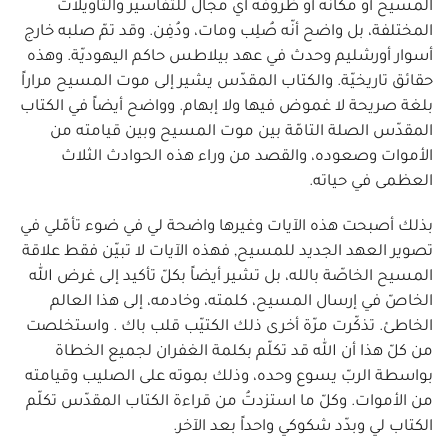
المسيح أو مكانه أو ظروفه أيّ مجال للتفاسير والتأويلات
المختلفة، بل واضح أنّه صُلِب ومات، ودُفِن. وقد تمّ صلبه خارج
أسوار أورشليم وحدث في عهد بيلاطس حاكم اليهوديّة. وهذه
حقائق تاريخيّة. والكتاب المقدّس يشير إلى موت المسيح مراراً
بلغة صريحة لا غموض فيها ولا إبهام. وواضح أيضاً في الكتاب
المقدّس الصلة التامّة بين موت المسيح وبين قيامته من
الأموات وصعوده، والقصد من وراء هذه الحوادث الثلاث
العظمى في حياته.
بذلك أصبحت هذه الآيات وغيرها واضحة لي في ضوء تأمّلي في
تصوير العهد الجديد للمسيح, فهذه الآيات لا تبيّن فقط علاقة
المسيح الخاصّة بالله، بل تشير أيضاً بكلّ تأكيد إلى غرض الله
الخاصّ في إرسال المسيح، كلمته، وخادمه، إلى هذا العالم
الخاطئ. تذكّرت مرّة أخرى ذلك الكتيّب قلب باك . واستخلصت
من كلّ هذا أن الله قد تكلّم بكلمة الغفران لجميع الخطاة
بواسطة الربّ يسوع وحده، وذلك بموته على الصليب وقيامته
من الأموات. وكلّ ما استزدتُ من قراءة الكتاب المقدّس تكلّم
الكتاب لي وبدّد شكوكي واحداً بعد الآخر.