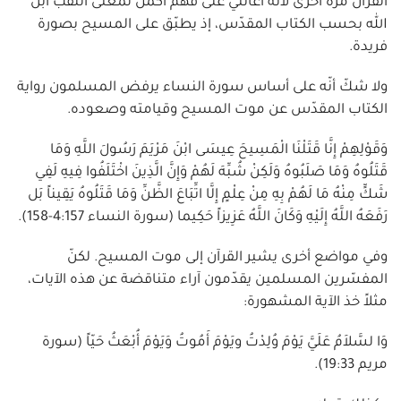
القرآن مرّة أخرى لأنّه أعانني على فهم أكمل لمعنى اللقب ابن
الله بحسب الكتاب المقدّس، إذ يطبّق على المسيح بصورة
فريدة.
ولا شكّ أنّه على أساس سورة النساء يرفض المسلمون رواية
الكتاب المقدّس عن موت المسيح وقيامته وصعوده.
وَقَوْلِهِمْ إِنَّا قَتَلْنَا الْمَسِيحَ عِيسَى ابْنَ مَرْيَمَ رَسُولَ اللَّهِ وَمَا
قَتَلُوهُ وَمَا صَلَبُوهُ وَلَكِنْ شُبِّهَ لَهُمْ وَإِنَّ الَّذِينَ اخْتَلَفُوا فِيهِ لَفِي
شَكٍّ مِنْهُ مَا لَهُمْ بِهِ مِنْ عِلْمٍ إِلَّا اتِّبَاعَ الظَّنِّ وَمَا قَتَلُوهُ يَقِيناً بَل
رَفَعَهُ اللَّهُ إِلَيْهِ وَكَانَ اللَّهُ عَزِيزاً حَكِيما (سورة النساء 4:157-158).
وفي مواضع أخرى يشير القرآن إلى موت المسيح. لكنّ
المفسّرين المسلمين يقدّمون آراء متناقضة عن هذه الآيات،
مثلاً خذ الآية المشهورة:
وَا لسَّلاَمُ عَلَيَّ يَوْمَ وُلِدْتُ ويَوْمَ أَمُوتُ وَيَوْمَ أُبْعَثُ حَيّاً (سورة
مريم 19:33).