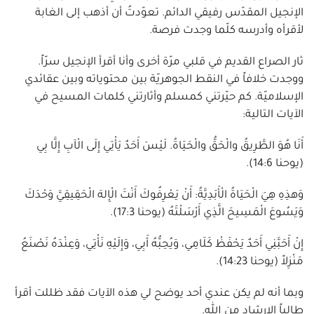
الإنجيل المقدّس رفيقي الدائم. تعوّدتُ أن أذهب إلى الغابة
لأقرأه وأدرسه كلّما وجدت فرصة.
ثار الصراع القديم في قلبي مرّة أخرى وأنا أقرأ الإنجيل سرّاً.
ووجدت خلافاً في النقط الجوهريّة بين محتوياته وبين عقائدي
الإسلاميّة. كم حيّرتني كمسلم وأثارتني كلمات المسيح في
الآيات التالية:
أَنَا هُوَ الطَّرِيقُ والْحَقُّ والْحَيَاةُ. لَيْسَ أَحَدٌ يَأْتِي إِلَى الْآبِ إِلَّا بِي
(يوحنا 14:6).
وَهذِهِ هِيَ الْحَيَاةُ الْأَبَدِيَّةُ: أَنْ يَعْرِفُوكَ أَنْتَ الْإِلهَ الْحَقِيقِيَّ وَحْدَكَ
وَيَسُوعَ الْمَسِيحَ الَّذِي أَرْسَلْتَهُ (يوحنا 17:3).
إِنْ أَحَبَّنِي أَحَدٌ يَحْفَظْ كَلَامِي، وَيُحِبُّهُ أَبِي، وَإِلَيْهِ نَأْتِي، وَعِنْدَهُ نَصْنَعُ
مَنْزِلاً (يوحنا 14:23).
وبما أنه لم يكن عندي أحد يوضح لي هذه الآيات فقد ظللت أقرأ
طالباً الإرشاد من الله.