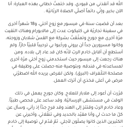
الله قد أنقذني من قيودي. وقد ختمتُ خطابي بهذه العبارة: أنا
الآن بخير، وإنّي دائماً أصلّي الصلاة الربّانيّة .
بعد أن قضيت سنة في ميسور مع زوج أختي، و18 شهراً أخرى
في سفينة تجاريّة في كليكوت عدت إلى مالابورام وهناك التقيت
مرّة أخرى مع جورج وتمتّعْتُ بشركة مع القسّ شلابان وزوجته،
وكانوا مسرورين جداً أن يروني ورحّبوا بي ترحيباً قلبيّاً حارّاً. ولم
أستطع أن أقابل خادم الربّ لأنّه كان قد عاد إلى بلاده. ومن
هناك رجعت إلى ميسور حيث استخدمني زوج أختي مرّة أخرى
لمساعدته في فندقه. وبتوصية منه حصلت على وظيفة في
مصلحة التلّغراف (البرق). ولكن لغرض يريده الله اضطرّني
مرض في أعلى فخذي أن أترك العمل.
قرّرت أن أعود إلى ملابار للعلاج. وكان جورج يعمل في ذلك
الوقت في مستشفى الإرساليّة. وقد ساعد على فحصي طبيّاً.
وعاد خادم الربّ وقتئذٍ إلى الهند وقد فرح جدّاً إذ رآني، وسأل عن
كلّ ما حدث لي وأنا مقيّد بالحديد وفي تنقّلاتي، وأخبرني عن
الكثيرين الذين كانوا يصلّون لأجلي. ثمّ قدّم لي توصية إلى خادم