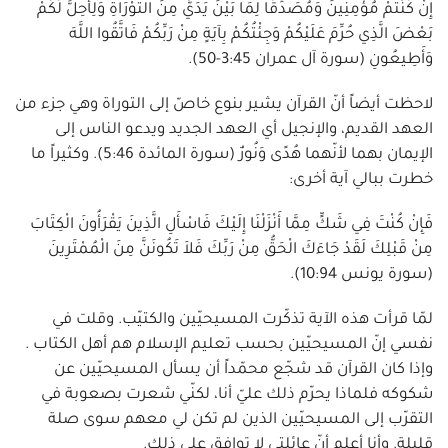
إِنْ كُنْتُمْ مُؤْمِنِينَ وَمُصَدِّقًا لِمَا بَيْنَ يَدَيَّ مِنَ التَّوْرَاةِ وَلِأُحِلَّ لَكُمْ
بَعْضَ الَّذِي حُرِّمَ عَلَيْكُمْ وَجِئْتُكُمْ بِآيَةٍ مِنْ رَبِّكُمْ فَاتَّقُوا اللَّهَ
وَأَطِيعُونِ (سورة آل عمران 3:45-50).
لاحظت أيضاً أنّ القرآن يشير بنوع خاصّ إلى التوراة وهي جزء من
العهد القديم، والإنجيل أي العهد الجديد ويدعو الناس إلى
الإيمان بهما لأنّهما هُدًى وَنُورٌ (سورة المائدة 5:46). وكثيراً ما
خطرت ببالي آية أخرى:
فَإِنْ كُنْتَ فِي شَكٍّ مِمَّا أَنْزَلْنَا إِلَيْكَ فَاسْأَلِ الَّذِينَ يَقْرَأُونَ الْكِتَابَ
مِنْ قَبْلِكَ لَقَدْ جَاءَكَ الْحَقُّ مِنْ رَبِّكَ فَلاَ تَكُونَنَّ مِنَ الْمُمْتَرِينَ
(سورة يونس 10:94).
لمّا قرأت هذه الآية تذكّرت المسيحيّين والكتيّب. وقلت في
نفسي إنّ المسيحيّين بحسب تعليم الإسلام هم أهل الكتاب .
وإذا كان القرآن قد شجّع محمّداً أن يسأل المسيحيّين عن
شكوكه فلماذا يحرّم ذلك عليّ أنا، لكنّي شعرت بصعوبة في
التقرّب إلى المسيحيّين الذين لم تكن لي معهم سوى صلة
قليلة. وأنا أعلم أنّ عائلتي لا توافق على ذلك.