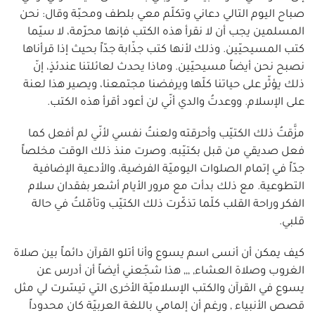
صباح اليوم التالي دعاني وتكلّم معي بلطف ومحبّة وقال: نحن
المسلمين يجب أن لا نقرأ هذه الكتب فإنها محرّمة، لا سيّما
كتب المسيحيّين. وذلك لأنها كتب جذّابة جدّاً بحيث إذا قرأناها
نصبح نحن أيضاً مسيحيّين. وماذا يحدث لعائلتنا عندئذٍ، إنّ
ذلك يؤثّر على حياتنا كلّها ويرفضنا مجتمعنا، ويصير هذا لعنة
على الإسلام. ووعدتُ والدي أنّي لن أعود أقرأ هذه الكتب.
مزَّقتُ ذلك الكتيّب وأحرقته ولعنتُ نفسي لأنّي لم أفعل كما
فعل صديقي من قبل بكتيّبه. وصرت منذ ذلك الوقت مخلصاً
جدّاً في إتمام الصلوات اليوميّة الفرضية، والأدعية الإضافية
التطوعية. مع ذلك بدأت مع مرور الأيام أشعر بفقدان سلام
الفكر وراحة القلب كلّما تذكّرت ذلك الكتيّب وتأمّلتُ في حالة
قلبي.
كيف يمكن أن أنسى اسم يسوع وأنا أتلو القرآن دائماً بين صلاة
الغروب وصلاة العشاء, ,,, هذا شجّعني أيضاً أن أدرس عن
يسوع في القرآن والكتب الإسلاميّة الأخرى التي تيسّرت لي مثل
قصص الأنبياء , ورغم أن إلمامي باللغة العربيّة كان محدوداً