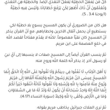
كُلُّ مَنْ يَفْعَلُ الْخَطِيَّةَ يَفْعَلُ التَّعَدِّيَ أَيْضاً. والْخَطِيَّةُ هِيَ التَّعَدِّي.
وَتَعْلَمُونَ أَنَّ ذَاكَ أُظْهِرَ لِكَيْ يَرْفَعَ خَطَايَانَا، وَلَيْسَ فِيهِ خَطِيَّةٌ
(1يوحنا 3:4 ، 5).
هل كان من الضروريّ أن يكون المسيح يسوع بلا خطيّة لكي
يستطيع أن يحمل أثقال الآخرين وخطاياهم، مع أنّ القرآن يذكر
أنّ المسيح كان نقيّاً معصوماً. لكنّه لا يقدّم مفتاحاً لقصد الله
في خلع العصمة على ابن مريم.
ثمّ ينسب القرآن أيضاً إلى المسيح صفات لا ينسبها إلى أيّ نبيّ
أو رسول آخر. إذ يذكر أنّه كلمة الله وروح منه:
يَا أَهْلَ الْكِتَابِ لَا تَغْلُوا فِي دِينِكُمْ وَلَا تَقُولُوا عَلَى اللَّهِ إِلَّا الْحَقَّ إِنَّمَا
الْمَسِيحُ عِيسَى ابْنُ مَرْيَمَ رَسُولُ اللَّهِ وَكَلِمَتُهُ أَلْقَاهَا إِلَى مَرْيَمَ
وَرُوحٌ مِنْهُ فَآمِنُوا بِا للَّهِ وَرُسُلِهِ وَلَا تَقُولُوا ثَلَاثَةٌ انْتَهُوا خَيْراً لَكُمْ
إِنَّمَا اللَّهُ إِلَهٌ وَاحِدٌ سُبْحَانَهُ أَنْ يَكُونَ لَهُ وَلَدٌ لَهُ مَا فِي السَّمَاوَاتِ
وَمَا فِي الْأَرْضِ وَكَفَى بِا للَّهِ وَكِيلاً (سورة النساء 4:171).
ثمّ نرى الملاك جبرائيل يخاطب مريم بقوله: