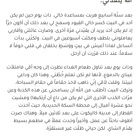
الله ينقذني:
بعد ستّة أسابيع هربت بمساعدة خالي. ذات يوم حين لم يكن
أحد في البيت كسر خالي القيود وسمح لي بعد ذلك أن أكون حرّاً
إذ لم يكن أحد يريد أن يقيّدني مرّة أخرى. وصارت عائلتي وأقاربي
يعاملونني بلطف ومكثت أسبوعين في البيت. ولكنّني بدأت
أتساءل لماذا أعيش في بيتٍ ووَسَطٍ يخلقان في قلبي خوفاً لا
سلاماً، عند ذلك قرّرت أن أرحل.
وذات يومٍ بعد تناول طعام الغداء نظرت إلى وجه أمّي فامتلأت
عيناي بالدموع، لأنها لم تكن تعلم خُطّتي. وهذا كان وداعي
لبيتنا. وقلت لأمّي إنّي ذاهب لآخذ حمّاماً في حمّام السباحة،
وتركت البيت (أطلب من الله أن يسامحني عن هذه الكذبة وعن
مرّات الكذب الأخرى التي لم يكن من داعٍ أن أرتكبها) ومشيت
نحو عشرة أميال إلى محطة السكة الحديدية، حيث أخذت
القطار إلى مدينة كاليكوت على بعد ثلاثين ميلاً. وهناك صرت
أطوف باحثاً عن عمل. وأخيراً وجدت عملاً في مطعم بسيط
يقدّم الشاي. لكن حياتي ظلّت غير مستقرّة.