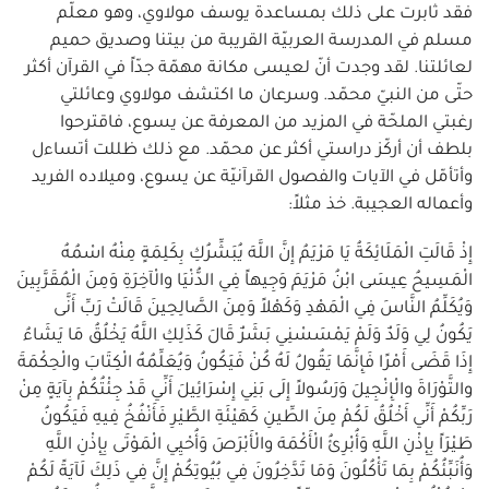
فقد ثابرت على ذلك بمساعدة يوسف مولاوي، وهو معلّم
مسلم في المدرسة العربيّة القريبة من بيتنا وصديق حميم
لعائلتنا. لقد وجدت أنّ لعيسى مكانة مهمّة جدّاً في القرآن أكثر
حتّى من النبيّ محمّد. وسرعان ما اكتشف مولاوي وعائلتي
رغبتي الملحّة في المزيد من المعرفة عن يسوع، فاقترحوا
بلطف أن أركّز دراستي أكثر عن محمّد. مع ذلك ظللت أتساءل
وأتأمّل في الآيات والفصول القرآنيّة عن يسوع، وميلاده الفريد
وأعماله العجيبة. خذ مثلاً:
إِذْ قَالَتِ الْمَلَائِكَةُ يَا مَرْيَمُ إِنَّ اللَّهَ يُبَشِّرُكِ بِكَلِمَةٍ مِنْهُ اسْمُهُ
الْمَسِيحُ عِيسَى ابْنُ مَرْيَمَ وَجِيهاً فِي الدُّنْيَا والْآخِرَةِ وَمِنَ الْمُقَرَّبِينَ
وَيُكَلِّمُ النَّاسَ فِي الْمَهْدِ وَكَهْلاً وَمِنَ الصَّالِحِينَ قَالَتْ رَبِّ أَنَّى
يَكُونُ لِي وَلَدٌ وَلَمْ يَمْسَسْنِي بَشَرٌ قَالَ كَذَلِكِ اللَّهُ يَخْلُقُ مَا يَشَاءُ
إِذَا قَضَى أَمْرًا فَإِنَّمَا يَقُولُ لَهُ كُنْ فَيَكُونُ وَيُعَلِّمُهُ الْكِتَابَ والْحِكْمَةَ
والتَّوْرَاةَ والْإِنْجِيلَ وَرَسُولاً إِلَى بَنِي إِسْرَائِيلَ أَنِّي قَدْ جِئْتُكُمْ بِآيَةٍ مِنْ
رَبِّكُمْ أَنِّي أَخْلُقُ لَكُمْ مِنَ الطِّينِ كَهَيْئَةِ الطَّيْرِ فَأَنْفُخُ فِيهِ فَيَكُونُ
طَيْرَاً بِإِذْنِ اللَّهِ وَأُبْرِئُ الْأَكْمَهَ والْأَبْرَصَ وَأُحْيِي الْمَوْتَى بِإِذْنِ اللَّهِ
وَأُنَبِّئُكُمْ بِمَا تَأْكُلُونَ وَمَا تَدَّخِرُونَ فِي بُيُوتِكُمْ إِنَّ فِي ذَلِكَ لَآيَةً لَكُمْ