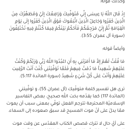
وكذلك قوله:
إِذْ قَالَ اللَّهُ يَا عِيسَى إِنِّي مُتَوَفِّيكَ وَرَافِعُكَ إِلَيَّ وَمُطَهِّرُكَ مِنَ
الَّذِينَ كَفَرُوا وَجَاعِلُ الَّذِينَ اتَّبَعُوكَ فَوْقَ الَّذِينَ كَفَرُوا إِلَى يَوْمِ
الْقِيَامَةِ ثُمَّ إِلَيَّ مَرْجِعُكُمْ فَأَحْكُمُ بَيْنَكُمْ فِيمَا كُنْتُمْ فِيهِ تَخْتَلِفُونَ
(سورة آل عمران 3:55).
وأيضاً قوله:
مَا قُلْتُ لَهُمْ إِلاَّ مَا أَمَرْتَنِي بِهِ أَنِ اعْبُدُوا اللَّهَ رَبِّي وَرَبَّكُمْ وَكُنْتُ
عَلَيْهِمْ شَهِيداً مَا دُمْتُ فِيهِمْ فَلَمَّا تَوَفَّيْتَنِي كُنْتَ أَنْتَ الرَّقِيبَ
عَلَيْهِمْ وَأَنْتَ عَلَى كُلِّ شَيْءٍ شَهِيدٌ (سورة المائدة 5:117).
ترى هل تفسير كلمة متوفّيك (آل عمران 55)، و توفَّيتني
(المائدة 117) كما يقدّمه بخت الله صحيح، بعض التفاسير
الإسلاميّة المحترمة تترجم الفعل توفّي بمعنى سبب أن يموت
ممّا يدلّ على أنّ موت المسيح قد سبق صعوده إلى السماء.
على أيّ حال لا تترك قصص الكتاب المقدّس عن وقت موت