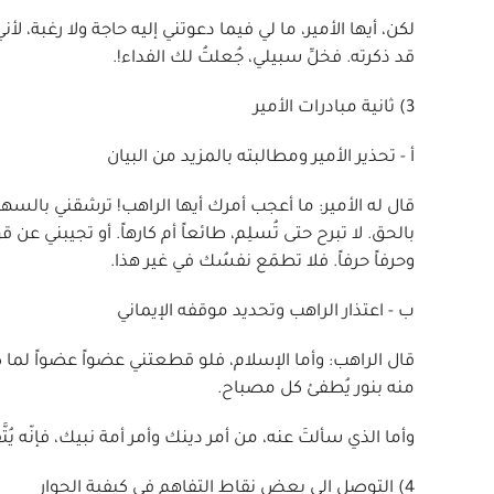
لكن، أيها الأمير، ما لي فيما دعوتني إليه حاجة ولا رغبة، ل
قد ذكرته. فخلِّ سبيلي، جُعلتُ لك الفداء!.
3) ثانية مبادرات الأمير
أ - تحذير الأمير ومطالبته بالمزيد من البيان
قال له الأمير: ما أعجب أمرك أيها الراهب! ترشقني بالسهام
بالحق. لا تبرح حتى تُسلِم، طائعاً أم كارهاً. أو تجيبني ع
وحرفاً حرفاً. فلا تطمَع نفسُك في غير هذا.
ب - اعتذار الراهب وتحديد موقفه الإيماني
قال الراهب: وأما الإسلام، فلو قطعتني عضواً عضواً لما كف
منه بنور يُطفئ كل مصباح.
وأما الذي سألتَ عنه، من أمر دينك وأمر أمة نبيك، فإنّه يُ
4) التوصل الى بعض نقاط التفاهم في كيفية الحوار