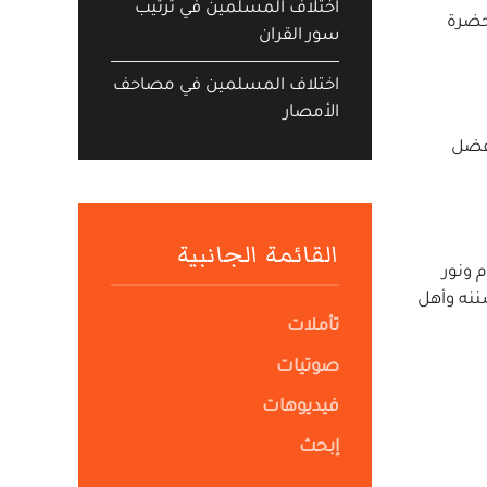
اختلاف المسلمين في ترتيب
بحضرة
سور القران
اختلاف المسلمين في مصاحف
الأمصار
لفضل
القائمة الجانبية
 ونور
ننه وأهل
تأملات
صوتيات
فيديوهات
إبحث