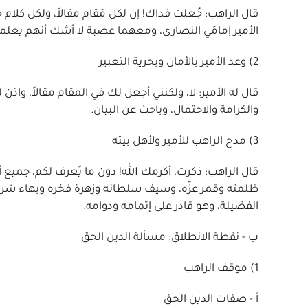
قال الراهب: جُعلت فداك! إن لكل مَقام مقالاً، ولكل كلام ج
الأمير إمامَي النصارى، ومعهما عصبة لا أشك أنهم يعلمون
2) وعد الأمير بالأمان وبحرية التعبير
قال له الأمير: لا، ولكنني أجعل لك في المقام مقالاً، وآ
والكرامة والاحتمال، وباحث عن البيان.
3) مدح الراهب للأمير ولأهل بيته
قال الراهب: ذكرت، أكرمك الله! دون ما يُعرف لكم، جميع أ
ظلمته وقمر عزّه، وسيف سلطانه وزهرة فخره وبهاء شرفه
الفضيلة، وهو قادر على إتمامه ودوامه.
ب - نقطة الانطلاق: مسألة الدين الحق
1) موقف الراهب
أ - صفات الدين الحق