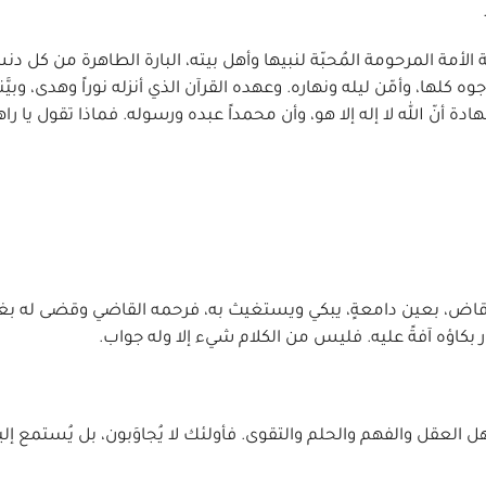
مة المرحومة المُحبّة لنبيها وأهل بيته، البارة الطاهرة من كل دن
 كلها، وأمّن ليله ونهاره. وعهده القرآن الذي أنزله نوراً وهدى، وبيَّن
أنّ الله لا إله إلا هو، وأن محمداً عبده ورسوله. فماذا تقول يا را
ى قاض، بعين دامعةٍ، يبكي ويستغيث به، فرحمه القاضي وقضى له بغ
بكاؤه آفةً عليه. فليس من الكلام شيء إلا وله جواب.
 أهل العقل والفهم والحلم والتقوى. فأولئك لا يُجاوَبون، بل يُستمع إل