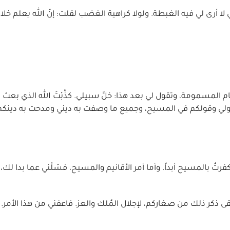
أني لا أرى لي فيه الغبطة. ولولا كراهية الغضب لقلت: إنّ الله يعلم خل
 المسمومة، وتقول لي بعد هذا: خلِّ سبيلي. كذَّبْتَ الله الذي بعث 
ن قولي وقولكم في المسيح، وجميع ما وصفت به ديني ومدحت به دينكم، باب
رتُ بالمسيح أبداً. وأما أمر الأقانيم والمسيح، فسَلْني عما بدا لك،
تَّقى ذكر ذلك من صغاركم، لإجلال المُلك والعز. فاعفني من هذا الأمر.