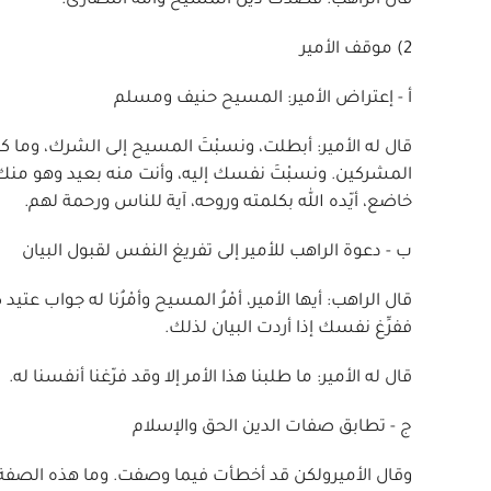
قال الراهب: قصدت دين المسيح وأمة النصارى.
2) موقف الأمير
أ - إعتراض الأمير: المسيح حنيف ومسلم
قال له الأمير: أبطلت، ونسبْتَ المسيح إلى الشرك، وما كان
المشركين. ونسبْتَ نفسك إليه، وأنت منه بعيد وهو منك ب
خاضع، أيّده الله بكلمته وروحه، آية للناس ورحمة لهم.
ب - دعوة الراهب للأمير إلى تفريغ النفس لقبول البيان
قال الراهب: أيها الأمير، أمْرُ المسيح وأمْرُنا له جواب عتيد 
ففرِّغ نفسك إذا أردت البيان لذلك.
قال له الأمير: ما طلبنا هذا الأمر إلا وقد فرّغنا أنفسنا له.
ج - تطابق صفات الدين الحق والإسلام
وقال الأميرولكن قد أخطأت فيما وصفت. وما هذه الصفة لكم