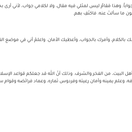
واباً. وهذا مَقامٌ ليس لمثلي فيه مقال، ولا لكلامي جواب، لأني أرى 
 ما سألتَ عنه. فاكتَفِ بهم.
ذن لك بالكلام، وآمرك بالجواب، وأعطيك الأمان. واعلمْ أني في موضع ا
هل البيت، من الفخر والشرف. وذلك أنّ الله قد جعلكم قواعد الإسلام
، وعلم يمينه وأمان رعيته وفردوس ثماره، وعماد فرائضه وقوام س