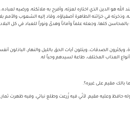
 الله هو الدين الذي اختاره لعزته، وأفرح به ملائكته، ورضيه لعباده، 
ه، وذخرته في خزائنه الطاهرة أصفياؤه، وقاد إليه الشعوب والأمم ب
 بالمحاسن كلها، وجعله علماً وأماناً وهدىً ونوراً للعباد في كل البلاد.
ة، ويكثرون الصدقات، ويتلون آيات الحق بالليل والنهار، الباذلون أن
واع العذاب المختلف، طاعة لسيدهم وحباً له.
ا بالك مقيم على غيره؟.
 وله حافظ وعليه مقيم. لأنّي فيه زُرعت وطلع نباتي، وفيه ظهرت ثما