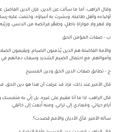
وقال الراهب: أما ما سألت عن الدين، فإن الدين الفاضل عند
أولياءه وأهل طاعته، وبشرت به أنبياؤه، وختمت عليه رسل
ولا قهر ولا مواراةِ باطلٍ، وطهَّر فرائضه من الدنس، وزيَّنه
ب - صفات المؤمن الحق
والأمة الفاضلة هم الذين يُدْمنون الصيام، ويقيمون الصلا
وأموالهم، مع احتمال الضيم الشديد وسفك دمائهم في أن
ج - تطابق صفات الدين الحق ودين المسيح
قال الأمير عند ذلك: فإذ قد عرفت أن هذا هو دين الحق، فم
قال الراهب: لا! ما أنا مقيم على غيره، بل إنّي به متمسك
أيام حياتي، ومَعادي إلى ترابي، ومنه أُبعث إلى خالقي.
سأله الأمير: فأيّ الأديان والأمم قصدت؟.