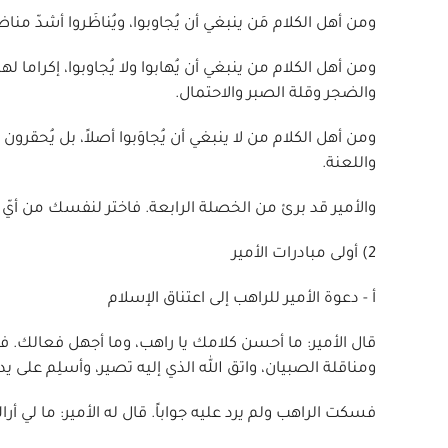
ومن أهل الكلام مَن ينبغي أن يُجاوبوا، ويُناظَروا أشدّ م
ومن أهل الكلام من ينبغي أن يُهابوا ولا يُجاوبوا، إكراما ل
والضجر وقلة الصبر والاحتمال.
ومن أهل الكلام من لا ينبغي أن يُجاوَبوا أصلاً، بل يُحقرو
واللعنة.
والأمير قد برئ من الخصلة الرابعة. فاختر لنفسك من أيّ
2) أولى مبادرات الأمير
أ - دعوة الأمير للراهب إلى اعتناق الإسلام
قال الأمير: ما أحسن كلامك يا راهب، وما أجهل فعالك. ف
ومناقلة الصبيان، واتق الله الذي إليه تصير، وأسلِم على يد
فسكت الراهب ولم يرد عليه جواباً. قال له الأمير: ما لي أ