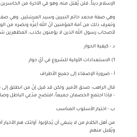
الإسلام ديناً، فلن يُقبَل منه، وهو في الآخرة من الخاسرين.
وهي صفة محمد خاتم النبيين وسيد المرسَلين. وهي صفة الأ
وتعرف ذلك من أمة المؤمنين أنّ الله أعزَّه ونصَره من الوجوه
لأصحاب رسول الله الذين لا يؤمنون بكذب، المظهرين شهادة 
د - كيفية الحوار
1) الاستعدادات الأولية للشروع في أيّ حوار
أ - ضرورة الإصغاء إلى جميع الأطراف
قال الراهب: صدق الأمير. ولكن قد قيل إنّ من انطلق إل
- فإذا اجتمع الخصمان جميعاً، افتضح مدّعي الباطل وصار 
ب - اختيار الأسلوب المناسب
من أهل الكلام من لا ينبغي أن يُجاوَبوا. أولئك هم الأخيار
ويُقبل منهم.