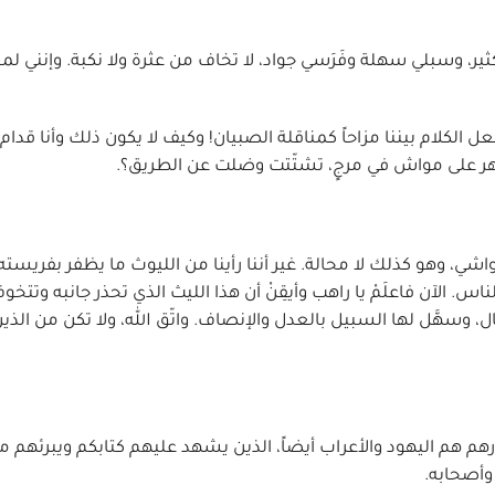
ثير، وسبلي سهلة وفَرَسي جواد، لا تخاف من عثرة ولا نكبة. وإنني لمع
كلام بيننا مزاحاً كمناقلة الصبيان! وكيف لا يكون ذلك وأنا قدام لي
ذا ظهر على مواش في مرجٍ، تشتّتت وضلت عن الطريق؟.
شي، وهو كذلك لا محالة. غير أننا رأينا من الليوث ما يظفر بفريسته 
ن الناس. الآن فاعلَمْ يا راهب وأيقِنْ أن هذا الليث الذي تحذر جانبه وتتخ
 وسهَّل لها السبيل بالعدل والإنصاف. واتّق الله، ولا تكن من الذين
صارهم هم اليهود والأعراب أيضاً، الذين يشهد عليهم كتابكم ويبرئهم م
 وأصحابه.