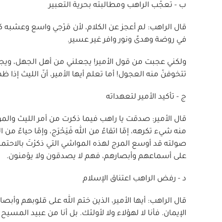
ب - تعجّب الراهب ومطالبته بحرية التعبير
قال الراهب: لم أعجز عن الكلام، لأن مَرْجي واسع وعشبه ك
في روضة وهدىً ونور وافر غير عسير.
ولكني عجبت من قول الأمير! يجعلني من أهل الجهل، ويجعل ال
تتخوفنّ منه العجول! أما تعلم أيها الأمير، أنّ الليث إ
ج - تأكيد الأمير لتعهداته
قال الأمير: صدقت يا راهب فيما ذكرت من أمر الليث والموا
منه شيء تكرهه، إمّا اتقاءً من الله فَيَحْرَج، وإمّا حياءً م
صولته قد أوسع المرج لهذه المواشي التي ذكرْتَ بالاحتمال،
على أسماعهم وأبصارهم، فهم لا يصدقون ولا يؤمنون.
د - رفض الراهب اعتناق الإسلام
قال الراهب: أيها الأمير، الذين ختم الله على قلوبهم وأب
الإيمان. فأنا لا لهؤلاء ولا لأولئك. بل أنا من عبيد المسيح