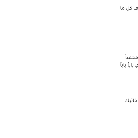
اف كل ما
محمداً
اً باباً
 فآتيك