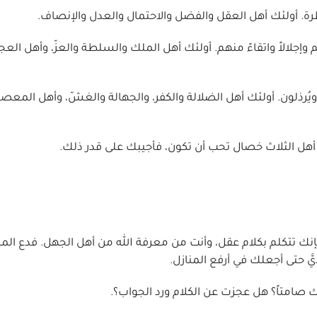
ناظرة. أولئك أهل العقل والفضل والاحتمال والعدل والإنصاف.
هم وإجلالاً واتقاءً منهم. أولئك أهل الملك والسلطة والعزّ، وأهل العج
ن ويُرذلون. أولئك أهل الضلالة والكفر، والجهالة والغشّ، وأهل المعص
 أهل الثلاث خصال تحب أن تكون، فأجيبك على قدر ذلك.
إنك تتكلم بكلام عقل، وأنت من معرفة الله من أهل الجهل. فدع المز
يَّ حتى أجعلك في أرفع المنازل.
راك صامتاً؟ هل عجزت عن الكلام ورد الجواب؟.