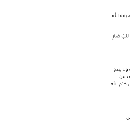
رفة الله
ْثٍ ضارٍ
ولا يبدو
وف من
 ختم الله
ن