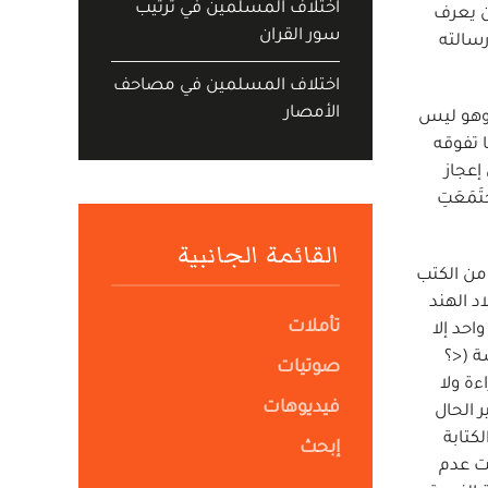
اختلاف المسلمين في ترتيب
ن يعرف
سور القران
رسالته
اختلاف المسلمين في مصاحف
الأمصار
 وهو ليس
 تفوقه
إعجاز
قوله قُلْ لَئِنِ اجْتَمَعَتِ
القائمة الجانبية
 من الكتب
د الهند
تأملات
واحد إلا
ة (<؟
صوتيات
ءة ولا
فيديوهات
 الحال
كتابة
إبحث
لا أن هذا الوصف لا يثبت عدم