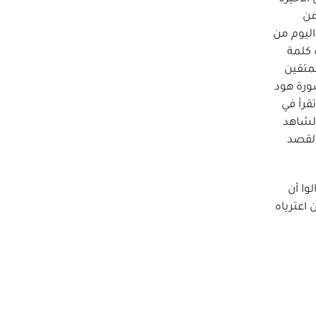
من
اليوم من
الشعراء آية 288 وقالوا أن في سورة آل عمران آية 106 أبدلت كلمة
نا للمتقين
ي أن في سورة هود
قرأ في
الشاهد
القصد
وا أن
 اعترياه