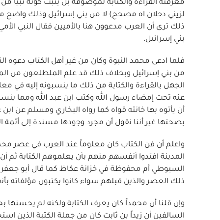
ذلك ترى أن العرب مدعوون هنا بالأميين فقال النبي الأمي ك
بني إسرائيل.
فلما ادعى محمد النبوة وكان من غير أهل الكتاب دعوه النبي 
من بني إسرائيل وبخلاف ذلك قد علم الملطلعون من الم
الجهل بالقراءة والكتابة من ذلك ما ينسبونه إليه في معا
عنه تحت إمضاء رسول الله وكتب ابن عبد الله ومما ينسبو
أن يأتوه بها خانته قواه كما رواه البخاري ومسلم عن ابن
بصحتها غير أننا نقول أن مجرد وجودها مسندة إلى أئمة ا
واعلم أن فن الكتاب كان معلوماً عند العرب في عصر محم
المدينة افتدوا أنفسهم منهم بأن يعلموهم الكتابة ثم أ
السيوطي أم محفوظة في خزانة عكاظ كما قال أبو جعفر أحم
ذلك العصر والذين قبلهم سواء كانوا يكتبون مؤلفاته بأن
وإن قلنا أن محمداً كان يعرف الكتابة ولكنه لم يحسنها بحي
السالفين أن زيداً بن ثابت كان من جملة الكتبة الذين 