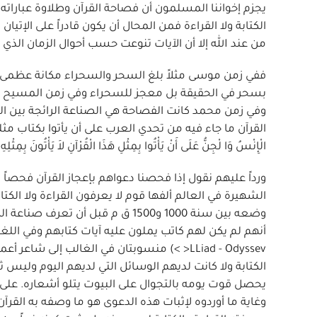
يجزم إخواننا المسلمون أن فصاحة القرآن وطلاوة عباراته 
الكتابة ولا القراءة فمن المحال أن يكون قادراً على الإتيا
من عند الله إلا أن الآيات تنوعت حسب أحوال الزمان الذي ج
ففي زمن موسى مثلاً بلغ السحر والسحراء مكانة عظمى
بسحر في الحقيقة بل معجز للسحراء وفي زمن المسيح بل
وفي زمن محمد كانت الفصاحة هي الصناعة الرائجة بين ال
الْإِنْسُ وَا لْجِنُّ عَلَى أَنْ يَأْتُوا بِمِثْلِ هَذَا الْقُرْآنِ لاَ يَأْتُونَ بِمِ
ورداً عليهم نقول إذا فحصنا دعواهم بإعجاز القرآن فحصاً د
الشهيرة في العالم ألفها قوم لا يعرفون القراءة ولا الكت
وضعه بين سنة 1000 و1500 ق م قبل أ
أنهم لم يكن لهم كاتب يملون عليه آيات كتابهم وفي اللغة 
LLiad - Odyssev< >) منسوبتان في الغالب إل
الكتابة ولا كانت لديهم الوسائل التي لديهم اليوم وليس
يحصل قوت يومه بالتجوال على البيوت يتلو أشعاره. على أنه