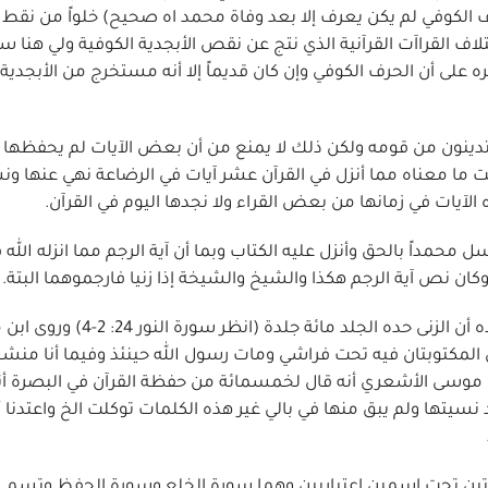
المشهور لأن الحرف الكوفي لم يكن يعرف إلا بعد وفاة محمد اه صحيح) خلواً من نق
اف القراآت القرآنية الذي نتج عن نقص الأبجدية الكوفية ولي هنا س
 على أن الحرف الكوفي وإن كان قديماً إلا أنه مستخرج من الأبجدية
متدينون من قومه ولكن ذلك لا يمنع من أن بعض الآيات لم يحفظها أ
ما معناه مما أنزل في القرآن عشر آيات في الرضاعة نهي عنها 
يات في زمانها من بعض القراء ولا نجدها اليوم في القرآن.
حمداً بالحق وأنزل عليه الكتاب وبما أن آية الرجم مما انزله الله 
كان نص آية الرجم هكذا والشيخ والشيخة إذا زنيا فارجموهما البتة.
ولكنا لا نجد هذه الآية في القرآن المتداول اليوم والذي نجده أن الزنى حده الجلد مائة جلدة (ا
اس المكتوبتان فيه تحت فراشي ومات رسول الله حينئذ وفيما أنا منش
وسى الأشعري أنه قال لخمسمائة من حفظة القرآن في البصرة أنا 
يتها ولم يبق منها في بالي غير هذه الكلمات توكلت الخ واعتدنا أ
تين تحت اسمين اعتباريين وهما سورة الخلع وسورة الحفظ وتسمى ا