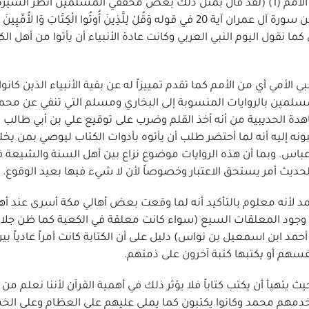
معرفته القراءة والكتابة لموصوفه بل يثبت كونه نبياً من الأمم (1) (لقد قال بمثل ذلك بعض محققي المسلمين انظر 
لزيني دحلان اه مصحح) لا من بني إسرائيل وذلك واضح من سورة آل عمران آية 20 في قوله وَقُلْ لِلَّذِينَ أُوتُوا الْكِتَابَ و
ما نقول اليوم النبي العربي وكانت عادة الأنبياء أن يأتوا من أهل الك
الأمي أي من الأمم كما تقدم تمييزاً له عن بقية الأنبياء الذين كانوا
سلمين بالروايات المنسوبة إلى البخاري ومسلم التي تنفي عن مح
هدة الحديبية من أنه أخذ القلم وضرب على توقيع علي بن أبي طالب با
نه إليه أنه لما أحتضر طلب أن يأتوه بأدوات الكتاب ليوصي بمن يخل
 عباس. وبما أن هذه الروايات موضوع نزاع بين أهل السنة والشيعة ف
لحديث أمر يستحق الاعتبار وخصوصاً لأن لا شيء فيها بعيد الوقوع.
د لأنه معلوم بالتأكيد أنه لما وقعت بعض أهالي مكة أسرى عند أه
ن وجود المعلقات السبع (سواء كانت معلقة في الكعبة كما ظن جلال
د ابن اسمعيل بن نواس) دليل على أن الكتابة كانت أمراً عادياً بي
فسهم أو يكتبها كتبة آخرون على ذمتهم.
ث يتهيأ أن يكتب كتاباً فلا يؤثر ذلك في أهمية القرآن لأننا نعلم من 
استخدمهم محمد وكانوا يكتبون كما يملي عليهم على العظام وعلى ال