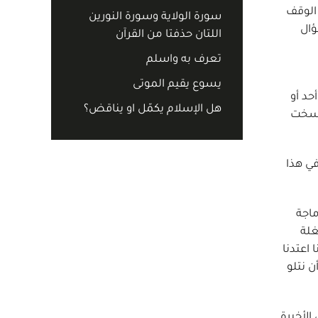
ط الوقف
سورة الولاية وسورة النورين
ؤال
اللتان حذفتا من القرآن
تعرف به واسلم
يسوع يقيم الموتى
حد أو
هل الإسلام يكمّل او يناقض؟
ونسخت
في هذا
نظر سورة النور 24: 2-4) وروى ابن ماجة
غلة
اعتدنا
ن نتلو
لأخيرة