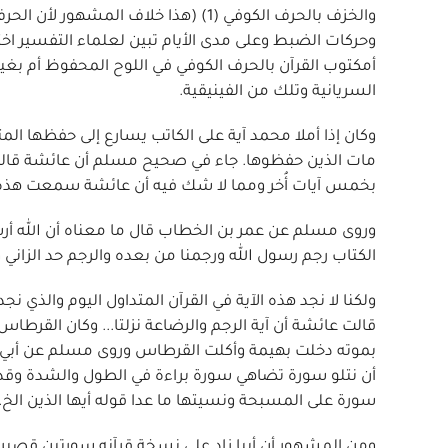
والخزف بالحرف الكوفي (1) (هذا خلاف 
وحركات الضبط وعلى مدى الأيام تبين لعلماء التفسير اختل
أمكتوب القرآن بالحرف الكوفي في اللوح المحفوظ أم بغيره
السريانية وتلك من الفينيقية.
وكان إذا أملا محمد آية على الكاتب يسارع إلى حفظها ال
مات الذين حفظوها. جاء في صحيح مسلم أن عائشة قالت 
بخمس آيات أُخر ومما لا شك فيه أن عائشة سمعت هذه الآ
وروى مسلم عن عمر بن الخطاب قال ما معناه أن الله أرسل م
الكتاب رجم رسول الله ورجمنا من بعده والرجم حد الزاني و
قالت عائشة أن آية الرجم والرضاعة نزلتا... وكان القرط
بموته دخلت بهيمة وأكلت القرطاس وروى مسلم عن أبي م
أن نتلو سورة تضاهي سورة براءة في الطول والشدة وقد نس
سورة على المسبحة ونسيتها ما عدا قوله أيها الذين الخ.
ومن المشهور أن أبيا زاد على نسخة قرآنه سورتين قصير