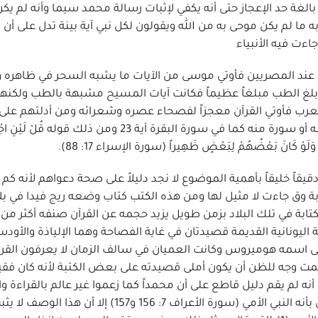
بالغة حد الإعجاز حتى أنه يكفي لإثبات رسالة محمد سيما وأنه لم يك
ن به ما لم يكن موحى به من الله ويقولون لكل نبي آية بينة تدل على أن 
اءت فيه الأنبياء
 عند المصريين فأوتي موسى من الآيات ما يشبه السحر في ظاهره
غ الطب مبلغاً عظيماً فكانت آيات المسيح مشبهة بالطب ولكنها
عرب فأوتي القرآن معجزاً لفصحاء عصره وشعرائه ومن أدلتهم على 
القرآن ما جاء فيه من تحدي العرب على أن يأتوا بكتاب مثله أو سورة منه كما في سورة البقرة آية 23 ومن ذلك 
ثْلِهِ وَلَوْ كَانَ بَعْضُهُمْ لِبَعْضٍ ظَهِيراً (سورة الإسراء 17: 88).
قيقاً خليقاً بأهمية الموضوع لا نجد دليلاً على صحة دعواهم لأنه كم
ابة وق جاءت لا مثيل لها ومن هذه الكتب كتاب وضعه ريج فيدا في بلا
ن تعرف صناعة الكتابة في تلك البلاد بزمن طويل يزيد حجمه عن القرآن صنفه أكثر من 
اليونانية القديمة قصيدتان في غاية الفصاحة وهما الإلياذة والأودس
ى شاعر أعمى اسمه هوميروس وكانت العميان في سالف الزمان لا يعرفون القرا
 ثمت وجه للظن أن يكون أملى قصيدته على بعض الكتبة لأنه كان فقير
 لم يقم دليل قاطع على أن محمداً كما زعموا غير عالم بالقراءة وال
وغاية ما أوردوه لإثبات هذه الدعوى هو ما وصفه به القرآن بأنه النبي الأمي (سورة الأعراف 7: 156 و157) إ