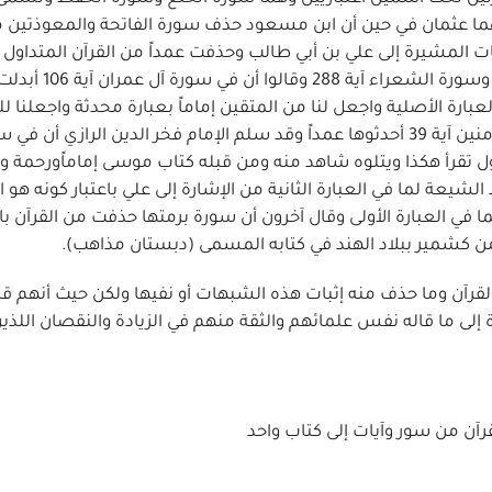
حذفهما عثمان في حين أن ابن مسعود حذف سورة الفاتحة والمعوذتين 
المشيرة إلى علي بن أبي طالب وحذفت عمداً من القرآن المتداول 
ذلك في سورة النساء آية 136 و164 وسورة المائدة آية 71 وسورة 
 بكلمة أمة وفي سورة الفرقان آية 74 أبدلت العبارة الأصلية واجعل لنا من المتقين إماماً بعبارة محدثة واجعل
إماماً وذكروا تغييرات أخرى في سورة يوسف آية 12 والمؤمنين آية 39 أحدثوها عمداً وقد سلم الإمام فخر الدين الراز
داول تقرأ هكذا ويتلوه شاهد منه ومن قبله كتاب موسى إماماًورحمة وت
الشيعة لما في العبارة الثانية من الإشارة إلى علي باعتبار كونه هو 
 في العبارة الأولى وقال آخرون أن سورة برمتها حذفت من القرآن ب
ن كشمير ببلاد الهند في كتابه المسمى (دبستان مذاهب).
آن وما حذف منه إثبات هذه الشبهات أو نفيها ولكن حيث أنهم قال
إلى ما قاله نفس علمائهم والثقة منهم في الزيادة والنقصان اللذين
آن من سور وآيات إلى كتاب واحد