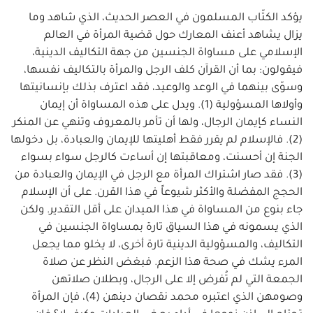
يؤكد الكتّاب المسلمون في العصر الحديث، الذي شاهد وما
يزال يشاهد أعنف المعارك حول قضية المرأة في العالم
الإسلامي على مساواة الجنسين من جهة التكاليف الدينية،
فيقولون: بما أن القرآن كلف الرجل والمرأة بالتكاليف نفسها،
وسوّى بينهما في الوعد والوعيد، فقد اعترف بذلك بإنسانيتها
وأولاها المسؤولية (1). ويدل على هذه المساواة أن إيمان
النساء كإيمان الرجال، ولها أن تأمر بالمعروف وتنهي عن المنكر
(2). فالإسلام لم يقرر فقط أهليتها للإيمان والعبادة، بل دخولها
الجنة إن أحسنت، ومعاقبتها إن أساءت كالرجل سواء بسواء
(3). فقد صار اشتراك المرأة مع الرجل في الإيمان والعبادة من
الحجج المفضلة والأكثر شيوعاً في هذا القرن. على أن الإسلام
جاء بنوع من المساواة في هذا الميدان على أقل التقدير. ولكن
الذي يسمونه في هذا السياق تارة بمساواة الجنسين في
التكاليف، والمسؤولية الدينية تارة أخرى، لا يخلو مما يجعل
المرء يشك في صحة هذا الزعم. فبغض النظر عن صلاة
الجمعة التي لم تُفرض إلا على الرجال، وبطلان صلاتهن
وصومهن الذي اعتبره محمد نقصان دينهن (4)، فإن المرأة