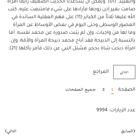
والتقييد. (01). ويمكن أن يساعدنا الحديث الضعيف رأيما امرأة
صامت بغير إذن زوجها فأرادها على شيء فامتنعت عليه، كتب
الله عليها ثلاثاً من الكبائر (11) على فهم العقلية السائدة في
العصور الوسطى وحتى اليوم في بعض الأوساط عن المرأة
وما لها من واجبات، وإن لم يثبت صدوره عن محمد نفسه. أما
بالنسبة إلى الذبيحة فقد أباح محمد ذبيحة المرأة والأَمَة: وإن
امرأة ذبحت شاة بحجر، فسُئل النبي عن ذلك فأمر بأكلها (21).
التالي
المراجع
1
2
جميع الصفحات
الصفحة
عدد الزيارات: 9994
السابق
التالي