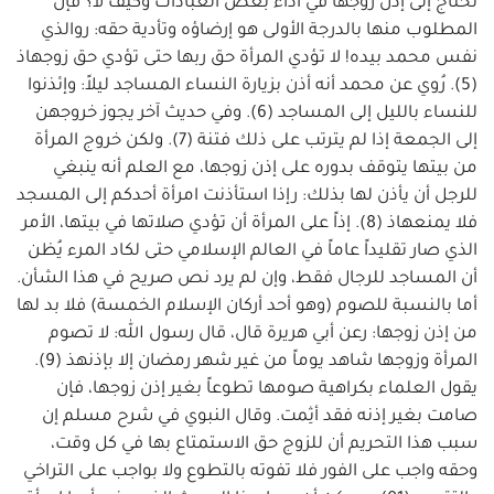
تحتاج إلى إذن زوجها في أداء بعض العبادات وكيف لا؟ فإن
المطلوب منها بالدرجة الأولى هو إرضاؤه وتأدية حقه: روالذي
نفس محمد بيده! لا تؤدي المرأة حق ربها حتى تؤدي حق زوجهاذ
(5). رُوي عن محمد أنه أذن بزيارة النساء المساجد ليلاً: وإئذنوا
للنساء بالليل إلى المساجد (6). وفي حديث آخر يجوز خروجهن
إلى الجمعة إذا لم يترتب على ذلك فتنة (7). ولكن خروج المرأة
من بيتها يتوقف بدوره على إذن زوجها، مع العلم أنه ينبغي
للرجل أن يأذن لها بذلك: رإذا استأذنت امرأة أحدكم إلى المسجد
فلا يمنعهاذ (8). إذاً على المرأة أن تؤدي صلاتها في بيتها، الأمر
الذي صار تقليداً عاماً في العالم الإسلامي حتى لكاد المرء يُظن
أن المساجد للرجال فقط، وإن لم يرد نص صريح في هذا الشأن.
أما بالنسبة للصوم (وهو أحد أركان الإسلام الخمسة) فلا بد لها
من إذن زوجها: رعن أبي هريرة قال، قال رسول الله: لا تصوم
المرأة وزوجها شاهد يوماً من غير شهر رمضان إلا بإذنهذ (9).
يقول العلماء بكراهية صومها تطوعاً بغير إذن زوجها، فإن
صامت بغير إذنه فقد أثِمت. وقال النبوي في شرح مسلم إن
سبب هذا التحريم أن للزوج حق الاستمتاع بها في كل وقت،
وحقه واجب على الفور فلا تفوته بالتطوع ولا بواجب على التراخي