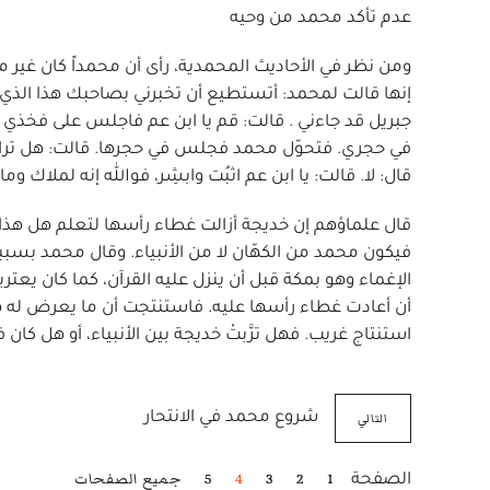
عدم تأكد محمد من وحيه
ومن نظر في الأحاديث المحمدية، رأى أن محمداً كان غير م
إنها قالت لمحمد: أتستطيع أن تخبرني بصاحبك هذا الذي ي
جبريل قد جاءني . قالت: قم يا ابن عم فاجلس على فخذي 
في حجري. فتحوّل محمد فجلس في حجرها. قالت: هل تراه؟
قال: لا. قالت: يا ابن عم اثبُت وابشِر، فوالله إنه لملاك و
قال علماؤهم إن خديجة أزالت غطاء رأسها لتعلم هل هذا جبري
فيكون محمد من الكهّان لا من الأنبياء. وقال محمد بسب
الإغماء وهو بمكة قبل أن ينزل عليه القرآن، كما كان يعتري
أن أعادت غطاء رأسها عليه. فاستنتجت أن ما يعرض له هو
استنتاج غريب. فهل ترَّبتْ خديجة بين الأنبياء، أو هل كان
التالي
شروع محمد في الانتحار
1
2
3
4
5
جميع الصفحات
الصفحة