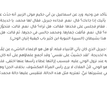
تأكد من وحيه. ورد عن اسماعيل بن أبي حكيم مولى الزبير، أنه حدّث 
أتيك إذا جاءك؟ قال: نعم. فجاءه جبريل، فقال لها محمد: يا خديجة 
. فقام فجلس على فخذها. فقالت: هل تراه؟ قال: نعم. قالت: فتحوّ
 قال: نعم. فألقت خِمارها، ومحمد جالس في حجرها، ثم قالت: هل ت
ما هذا بشيطان (السيرة النبوية ابن كثير باب كيفية إتيان الوحي).
ل الذي كان يأتي الأنبياء قبله، أو هل هو الإغماء الناشيء عن لِمَّة
به لخديجة: "لقد خشيتُ على نفسي" وقد أجمع علماؤهم على أنه كان 
ه عند نزول الوحي عليه. فبسبب إزالتها غطاء رأسها عنها اختفى، فلم ي
 الوحي، لأنّ الملاك لا يرى رأس المرأة المكشوف، بخلاف الجن! وه
 في عشيرتها نبيٌّ، تعتريه مثل هذه الحالة، فتقيس عليها حالة محمد؟