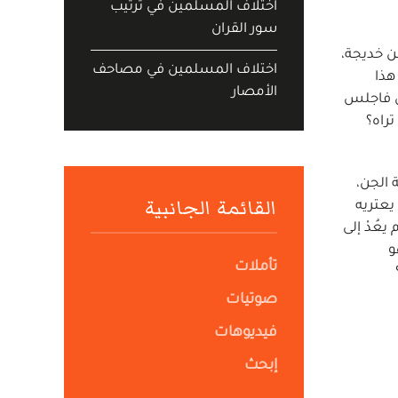
اختلاف المسلمين في ترتيب
سور القران
عن خديجة،
اختلاف المسلمين في مصاحف
هذا
الأمصار
َل فاجلس
راه؟
 الجن،
القائمة الجانبية
يعتريه
عُدْ إلى
و
تأملات
صوتيات
فيديوهات
إبحث