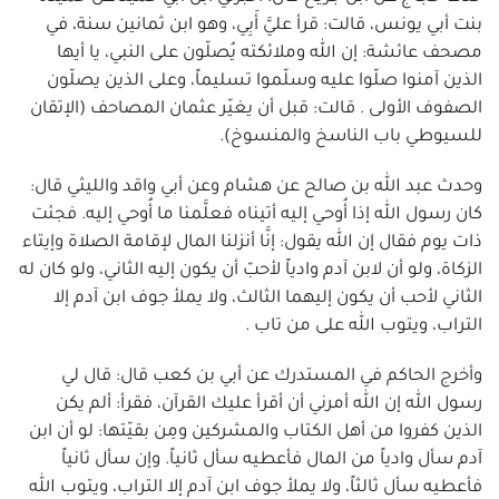
بنت أبي يونس، قالت: قرأ عليَّ أَبِي، وهو ابن ثمانين سنة، في
مصحف عائشة: إن الله وملائكته يُصلّون على النبي، يا أيها
الذين آمنوا صلّوا عليه وسلّموا تسليماً، وعلى الذين يصلّون
الصفوف الأولى . قالت: قبل أن يغيّر عثمان المصاحف (الإتقان
للسيوطي باب الناسخ والمنسوخ).
وحدث عبد الله بن صالح عن هشام وعن أبي واقد والليثي قال:
كان رسول الله إذا أُوحي إليه أتيناه فعلَّمنا ما أُوحي إليه. فجئت
ذات يوم فقال إن الله يقول: إنَّا أنزلنا المال لإقامة الصلاة وإيتاء
الزكاة، ولو أن لابن آدم وادياً لأحبّ أن يكون إليه الثاني، ولو كان له
الثاني لأحب أن يكون إليهما الثالث، ولا يملأ جوف ابن آدم إلا
التراب، ويتوب الله على من تاب .
وأخرج الحاكم في المستدرك عن أبي بن كعب قال: قال لي
رسول الله إن الله أمرني أن أقرأ عليك القرآن، فقرأ: ألم يكن
الذين كفروا من أهل الكتاب والمشركين ومِن بقيّتها: لو أن ابن
آدم سأل وادياً من المال فأعطيه سأل ثانياً. وإن سأل ثانياً
فأعطيه سأل ثالثاً، ولا يملأ جوف ابن آدم إلا التراب، ويتوب الله