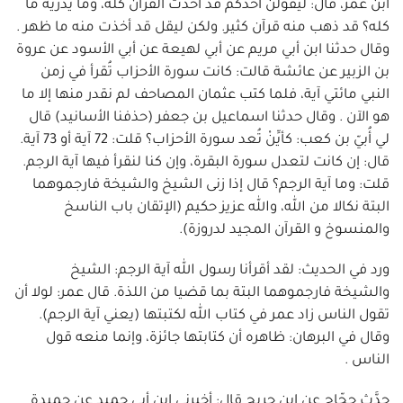
ابن عمر، قال: ليقولنّ أحدكم قد أخذت القرآن كله، وما يدريه ما
كله؟ قد ذهب منه قرآن كثير. ولكن ليقل قد أخذت منه ما ظهر .
وقال حدثنا ابن أبي مريم عن أبي لهيعة عن أبي الأسود عن عروة
بن الزبير عن عائشة قالت: كانت سورة الأحزاب تُقرأ في زمن
النبي مائتي آية، فلما كتب عثمان المصاحف لم نقدر منها إلا ما
هو الآن . وقال حدثنا اسماعيل بن جعفر (حذفنا الأسانيد) قال
لي أُبيّ بن كعب: كأيِّنْ تُعد سورة الأحزاب؟ قلت: 72 آية أو 73 آية.
قال: إن كانت لتعدل سورة البقرة، وإن كنا لنقرأ فيها آية الرجم.
قلت: وما آية الرجم؟ قال إذا زنى الشيخ والشيخة فارجموهما
البتة نكالا من الله، والله عزيز حكيم (الإتقان باب الناسخ
والمنسوخ و القرآن المجيد لدروزة).
ورد في الحديث: لقد أقرأنا رسول الله آية الرجم: الشيخ
والشيخة فارجموهما البتة بما قضيا من اللذة. قال عمر: لولا أن
تقول الناس زاد عمر في كتاب الله لكتبتها (يعني آية الرجم).
وقال في البرهان: ظاهره أن كتابتها جائزة، وإنما منعه قول
الناس .
حدَّث حجّاج عن ابن جريح قال: أخبرني ابن أبي حميد عن حميدة