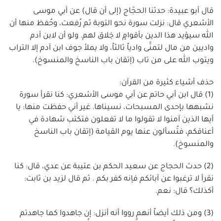
قال أبو عبيدة: حدثنا الحجّاج (إلى أن قال) عن أبي موسى
الأشعري قال: نزلت سورة نحو التوبة ثم رُفعت، وحُفظ منها أن
الله سيؤيد هذا الدين بأقوامٍ لا خِلاق لهم. ولو أن لابن آدم
واديين من مال لتمنَّى وادياً ثالثاً، ولا يملأ جوف ابن آدم إلا التراب
ويتوب الله على من تاب (إتقان باب الناسخ والمنسوخ).
حذف أشياء كثيرة من القرآن:
(1) قال ابن أبي حاتم عن أبي موسى الأشعري: كنا نقرأ سورة
نشبهها بإحدى المسبحات، نسيناها. غير أني حفظت منها: يا
أيها الذين آمنوا لا تقولوا ما لا تفعلون فتكتب شهادة في
أعناقكم، فتُسألون عنها يوم القيامة (إتقان باب الناسخ
والمنسوخ).
(2) حدث الحجاج عن سعيد الحكم بن عتيبة عن عدي، قال: كنا
نقرأ لا ترغبوا عن آبائكم فإنه كفر بكم . ثم قال لزيد بن ثابت:
أكذلك؟ قال: نعم.
(3) ومن ذلك أيضاً أنهم رووا أنه أنزل: إن جاهدوا كما جاهدتم