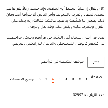
(8) ويقال إن علياً أسقط آية المتعة، وإنه سمع رجلاً يقرأها على
عهده، فدعاه وضربه بالسوط، وأمر الناس ألا يقرأها أحد. وكان
ذلك بعض ما شنَّعت به عليه عائشة فقالت: إنه يجلد على
القرآن ويضرب عليه وينهى عنه، وقد بدّل وحرّف .
هذه هي أقوال علماء أهل السُنّة في قرآنهم ويمكن مراجعتها
في كتبهم كالإتقان للسيوطي والبرهان للزراكشي وغيرهم.
التالي
موقف الشيعة في قرآنهم
الصفحة
1
2
3
4
5
6
7
8
جميع الصفحات
عدد الزيارات: 32997