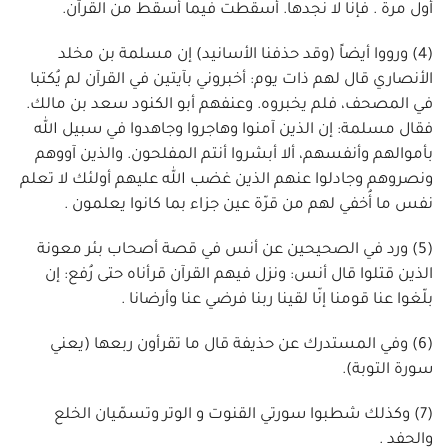
أول مرة . فإنّا لا نجدها. أُسقطت فيما أُسقط من القرآن.
(4) ورووا أيضاً (وقد حذفنا الأسانيد) إن مسلمة بن مخلد
الأنصاري قال لهم ذات يوم: أخبروني بآيتين في القرآن لم يُكتبا
في المصحف، فلم يخبروه. وعنفهم أبو الكنود سعد بن مالك.
فقال مسلمة: إن الذين آمنوا وهاجروا وجاهدوا في سبيل الله
بأموالهم وأنفسهم، ألا أبشروا أنتم المفلحون. والذين آووهم
ونصروهم وجادلوا عنهم الذين غضب الله عليهم أولئك لا تعلم
نفس ما أُخفي لهم من قرّة عين جزاء بما كانوا يعلمون .
(5) ورد في الصحيحين عن أنس في قصة أصحاب بئر معونة
الذين قتلوا قال أنس: ونزل فيهم القرآن قرأناه حتى رُفع: إن
بلّغوا عنا قومنا إنّا لقينا ربنا فرضي عنا وأرضانا .
(6) وفي المستدرك عن حذيفة قال ما تقرأون ربعها (يعني
سورة التوبة).
(7) وكذلك شطبوا سورتي القنوت و الوتر وتسمّيان الخلع
والحفد .