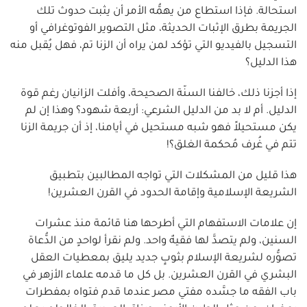
استحالة. فإذا استطاع من يهمُّه الأمر أن يثبت حدوث تلك
الجريمة بطرق الإثبات الحديثة، مثل التصوير الفوتوغرافي أو
التسجيل بالفيديو التي تؤكد لمن يراه أن الزنا تم، فهل يُقبل منه
هذا الدليل؟
إذا أجزنا ذلك، خالفنا السنّة الصحيحة، وأفلت الزانيان رغم قوة
الدليل. أم لا بد من الدليل الشرعي: أربعة شهود؟ وهذا إن لم
يكن مستحيلاً فهو شبه مستحيل في أيامنا، إذ أن جريمة الزنا
تتم في غُرف مُحكمة الغلق؟!
هذا قليل من المشكلات التي تواجه المطالبين بتطبيق
الشريعة الإسلامية وإقامة الحدود في القرن العشرين!
إن علامات الاستفهام التي أطرحها هنا قائمة منذ عشرات
السنين، ولم يتصدَّ لها فقيهٌ واحد. ولم نقرأ لواحدٍ من الدُّعاة
تصوُّره لشريعة الإسلام بثوبٍ جديد يليق بمعطيات العقل
البشري في القرن العشرين. بل كل ما قدمه علماء الأزهر في
باب الفقه ما جسَّده مفتي مصر عندما قدم فتواه بمفطرات