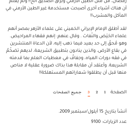
رمضان، من مثل الطين الأرمني وبزاق الصديق الخ!! ولم يعلم
أن هناك أشياء أخرى أصبحت مستخدمة غير الطين الأرمني في
المأكل والمشرب!!
لقد أطلق الإمام الإيراني الخميني على علماء الأزهر بمصر أنهم
علماء الحَيْض والنّفاث . وقال عنهم: إنهم فقهاء المراحيض.
وهو مُحقّ إلى حد بعيد فيما ذهب إليه، لأن الدعاة المنتشرين
في بقاع الأرض، والذين ينادون بتطبيق الشريعة، لديهم تضخّمٌ
في فقه دورات المياه، وجفافٌ في معطيات العلم بما قدمته
الشريعة. وأعتقد أن مقابلة هذا بذاك ضرورة عقلية لا مناص
منها قبل أن يطلقوا شعاراتهم المستهلكة!!
1
2
3
جميع الصفحات
الصفحة
أنشأ بتاريخ
15 أيلول/سبتمبر 2009
.
عدد الزيارات: 9100