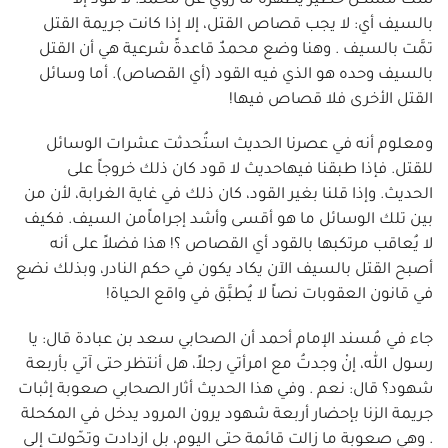
شك مشكل خطير يُظهره ما رُوي عن محمد: لا قود إلا
بالسيف أي: لا يجب قصاص القتل، إلا إذا كانت جريمة القتل
تمَّت بالسيف . وهنا وضع محمدٌ قاعدةً شرعية هي أن القتل
بالسيف وحده هو الذي فيه القود (أي القصاص). أما وسائل
القتل الأخرى فلا قصاص فيها!
ومعلوم أنه في عصرنا الحديث استُحدثت عشرات الوسائل
للقتل. فإذا طبقنا فيهاحديث لا قود كان ذلك خروجاً على
الحديث. وإذا قلنا بغير القود، كان ذلك في غاية الغرابة، لأن من
بين تلك الوسائل ما هو أقسى وأشد إجراماًمن السيف. فكيف
لا يُعاقب مرتكبها بالقود أي القصاص ؟! هذا فضلاً على أنه
أصبح القتل بالسيف الآن يكاد يكون في حكم النادر، وبذلك نضع
في قانون العقوبات نصاً لا يُطبَّق في واقع الحياة!
جاء في مُسند الإمام أحمد أن الصحابي سعد بن عبادة قال: يا
رسول الله، إنْ وجدتُ مع امرأتي رجلاً، هل أنتظر حتى آتي بأربعة
شهود؟ قال: نعم . وفي هذا الحديث أثار الصحابي صعوبة إثبات
جريمة الزنا بإحضار أربعة شهود يرون المرود يدخل في المكحلة
. وهي صعوبة ما زالت قائمة حتى اليوم، بل ازدادت وتحّولت إلى