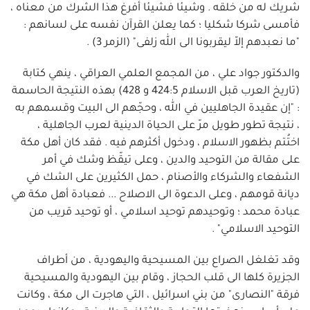
شريك له من خلقه . وشيئا فشيئا أُفرغ هذا الشرك من معناه ،
فأمسى شركا شكليا ؛ كما يعلن القرآن نفسه على لسانهم :
"ما نعبدهم إلاّ ليقربونا الى الله زلفى" (الزمر 3) .
والدكتور جواد علي ، من المجمع العلمي العراقي ، ينهي كتابة
(تاريخ العرب قبل الاسلام 424:5 و 428) بهذه النتيجة الحاسمة
: "إن عقيدة الجاهليين في الله ، وحجّهم الى البيت وقسمهم به
، نتيجة تطور طويل مرّ على الحياة الدينية لعرب الجاهلية ،
اختُتم بظهور الاسلام ، ودخول أكثرهم فيه . فقد كان أهل مكة
على مقالة من التوحيد والدين ، وعلى تيقّظ وشك في أمر
الشفعاء والشركاء والأصنام ، حمل الكثيرين على الشك في
ديانة قومهم ، وعلى الدعوة الى الاصلاح ... فعبادة أهل مكة هي
عبادة محمد ؛ وتوحيدهم توحيد اسلامي ، أو توحيد قريب من
التوحيد الاسلامي" .
وقد تغلغل الصراع بين المسيحية واليهودية ، من أطراف
الجزيرة كلها الى قلب الحجاز ، وقام بين اليهودية والمسيحية
فرقة "النصارى" من بني اسرائيل ، التي هاجرت الى مكة ، وكانت