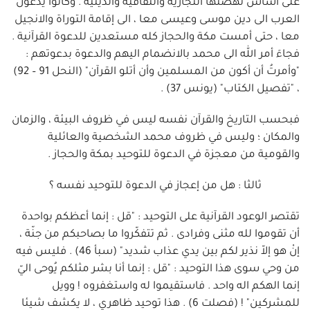
على أساس نهضتها التجارية والثقافية والدينية . وكانوا يدعون
العرب الى دين موسى وعيسى معا ، الى إقامة التوراة والانجيل
معا ، حتى أمست مكة والحجاز كله مستعدين للدعوة القرآنية .
فجاءَ أمر الله الى محمد بالانضمام اليهم والدعوة بدعوتهم :
"وأمرتُ أن أكون من المسلمين وأن أتلو القرآن" (النحل 91 – 92)
، "تفصيل الكتاب" (يونس 37) .
فبحسب التاريخ والقرآن نفسه ليس في ظروف البيئة ، والزمان
والمكان ؛ وليس في ظروف محمد الشخصية والعائلية
والقومية من معجزة في الدعوة للتوحيد بمكة والحجاز .
ثالثا : هل من إعجاز في الدعوة للتوحيد نفسه ؟
تقتصر الوعود القرآنية على التوحيد : "قل : إنما أعظكم بواحدة
أن تقوموا لله مثنى وفرادى . ثم تتفكّروا ما بصاحبكم من جنّة ،
إنْ هو إلاّ نذير لكم بين يدي عذاب شديد" (سبأ 46) . فليس فيه
من وحي سوى هذا التوحيد : "قل : إنما أنا بشر مثلكم يُوحى اليّ
إنما الهكم اله واحد . فاستقيموا له واستغفروه ! وويل
للمشركين" ! (فصلت 6) . هذا توحيد ظاهري ، لا يكشف شيئا