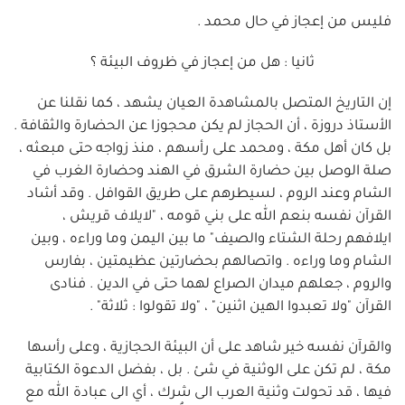
فليس من إعجاز في حال محمد .
ثانيا : هل من إعجاز في ظروف البيئة ؟
إن التاريخ المتصل بالمشاهدة العيان يشهد ، كما نقلنا عن
الأستاذ دروزة ، أن الحجاز لم يكن محجوزا عن الحضارة والثقافة .
بل كان أهل مكة ، ومحمد على رأسهم ، منذ زواجه حتى مبعثه ،
صلة الوصل بين حضارة الشرق في الهند وحضارة الغرب في
الشام وعند الروم ، لسيطرهم على طريق القوافل . وقد أشاد
القرآن نفسه بنعم الله على بني قومه ، "لايلاف قريش ،
ايلافهم رحلة الشتاء والصيف" ما بين اليمن وما وراءه ، وبين
الشام وما وراءه . واتصالهم بحضارتين عظيمتين ، بفارس
والروم ، جعلهم ميدان الصراع لهما حتى في الدين . فنادى
القرآن "ولا تعبدوا الهين اثنين" ، "ولا تقولوا : ثلاثة" .
والقرآن نفسه خير شاهد على أن البيئة الحجازية ، وعلى رأسها
مكة ، لم تكن على الوثنية في شئ . بل ، بفضل الدعوة الكتابية
فيها ، قد تحولت وثنية العرب الى شرك ، أي الى عبادة الله مع