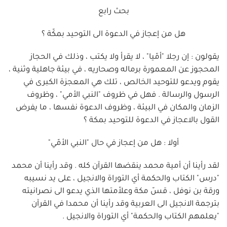
بحث رابع
هل من إعجاز في الدعوة الى التوحيد بمكّة ؟
يقولون : إن رجلا "أمّيا" ، لا يقرأ ولا يكتب ، وذلك في الحجاز
المحجوز عن المعمورة برماله وصحاريه ، في بيئة جاهلية وثنية ،
يقوم ويدعو للتوحيد الخالص ، تلك هي المعجزة الكبرى في
الرسول والرسالة . فهل في ظروف "النبي الأمي" ، وظروف
الزمان والمكان في البيئة ، وظروف الدعوة نفسها ، ما يفرض
القول بالاعجاز في الدعوة للتوحيد بمكة ؟
أولا : هل من إعجاز في حال "النبي الأمّي"
لقد رأينا أن أمية محمد ينقضها القرآن كله . وقد رأينا أن محمد
"درس" الكتاب والحكمة أي التوراة والانجيل ، على يد نسيبه
ورقة بن نوفل ، قسّ مكة وعلاّمتها الذي يدعو الى نصرانيته
بترجمة الانجيل الى العربية وقد رأينا أن محمدا في القرآن
"يعلمهم الكتاب والحكمة" أي التوراة والانجيل .