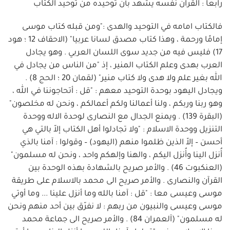
رابعا : القرآن نفسه يشهد بأنّ توحيده من توحيد الكتاب
فالكتاب امامه في التوحيد والهدى :"ومن قبله كتاب موسى
إمامًا ورحمة ، وهذا كتاب مصدق لسانا عربيا" (الاحقاف 12 ؛ هود
17) فليس فيه من جديد سوى اللسان العربي . وهو يجادل
العرب بهدى وعلم الكتاب المنير ، إذ "من الناس من يجادل في
الله بغير علم ولا هدى ولا كتاب منير" (لقمان 20 ؛ الحج 8) .
ويجادل اليهود بوحدة التوحيد معهم : "قل : أتحاجوننا في الله ،
وهو ربنا وربكم ، ولنا أعمالنا ولكم أعمالكم ، ونحن له مخلصون"
(البقرة 139) . ويمنع الجدال مع النصارى لوحدة الاله ووحدة
التنزيل ووحدة الاسلام : "ولا تجادلوا أهل الكتاب إلاّ بالتي هي
أحسن – إلاّ الذين ظلموا منهم (اليهود) – وقولوا : آمنا بالذي
أُنزل الينا وأُنزل اليكم ، والهنا وإلهكم واحد ، ونحن له مسلمون"
(العنكبوت 46) . والأمر صريح بالشهادة بهذه الوحدة بين
القرآن والنصارى . والأمر صريح الى محمد بالاسلام على طريقة
موسى وعيسى معا : "قل : آمنا بالله وما أنزل علينا ... وما أوتي
موسى وعيسى والنبيون من ربهم : لا نفرّق بين أحد منهم ونحن
له مسلمون" (آلعمران 84) . والأمر صريح الى جماعة محمد