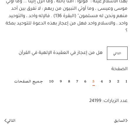
بهذا الاسلام عينه : "قولوا : آمنا بالله ، وما أنزل إلينا ... وما أوتي
موسى وعيسى ، وما أوتي النبيون من ربهم : لا نفرق بين أحد
منهم ونحن له مسلمون" (البقرة 136) . فالإله واحد ، والتوحيد
واحد ، والاسلام واحد فهل من إعجاز بهذه الدعوة للتوحيد بمكة
؟
التالي
هل من إعجاز في العقيدة الإلهية في القرآن
الصفحة
1
2
3
4
5
6
7
8
9
10
جميع الصفحات
عدد الزيارات: 24199
السابق
التالي