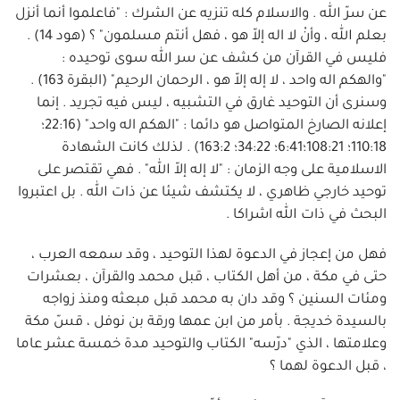
عن سرّ الله . والاسلام كله تنزيه عن الشرك : "فاعلموا أنما أنزل
بعلم الله ، وأنْ لا اله إلاّ هو ، فهل أنتم مسلمون" ؟ (هود 14) .
فليس في القرآن من كشف عن سر الله سوى توحيده :
"والهكم اله واحد ، لا إله إلاّ هو ، الرحمان الرحيم" (البقرة 163) .
وسنرى أن التوحيد غارق في التشبيه ، ليس فيه تجريد . إنما
إعلانه الصارخ المتواصل هو دائما : "الهكم اله واحد" (22:16؛
110:18؛ 108:21؛6:41؛ 34:22؛ 163:2) . لذلك كانت الشهادة
الاسلامية على وجه الزمان : "لا إله إلاّ الله" . فهي تقتصر على
توحيد خارجي ظاهري ، لا يكتشف شيئا عن ذات الله . بل اعتبروا
البحث في ذات الله اشراكا .
فهل من إعجاز في الدعوة لهذا التوحيد ، وقد سمعه العرب ،
حتى في مكة ، من أهل الكتاب ، قبل محمد والقرآن ، بعشرات
ومئات السنين ؟ وقد دان به محمد قبل مبعثه ومنذ زواجه
بالسيدة خديجة . بأمر من ابن عمها ورقة بن نوفل ، قسّ مكة
وعلامتها ، الذي "درّسه" الكتاب والتوحيد مدة خمسة عشر عاما
، قبل الدعوة لهما ؟