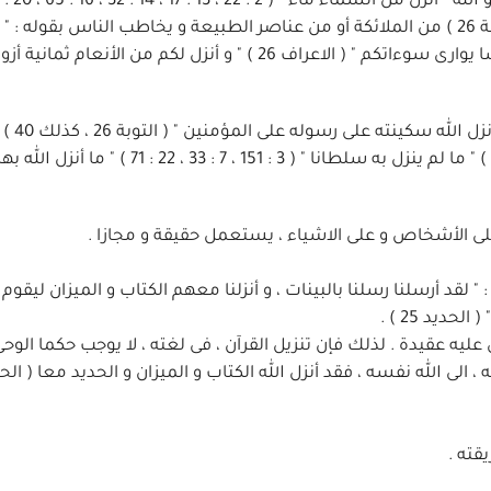
63 ، 35 : 27 ، 39 : 21 ) . و الله " أنزل جنودا لم تروها " ( التوبة 26 ) من الملائكة أو من عناصر الطبيعة و يخاطب الناس بقوله 
عليكم المن " ( البقرة 57 ) . و يقول : " قد أنزلنا عليكم لباسا يوارى سوءاتكم " ( الاعراف 26 ) " و أنزل لكم من الأنعام 
و يأتى لفظ التنزيل على ال
ينزل الله من فضله على من يشاء من عباده " ( البقرة 90 ) " ما لم ينزل به سلطانا " ( 3 : 151 ، 7 : 33 ، 22 : 1
 على الأشخاص و على الاشياء ، يستعمل حقيقة و مجازا .
 " لقد أرسلنا رسلنا بالبينات ، و أنزلنا معهم الكتاب و الميزان ليقوم
ديد 25 ) .
ى عليه عقيدة . لذلك فإن تنزيل القرآن ، فى لغته ، لا يوجب حكما الوح
الله نفسه ، فقد أنزل الله الكتاب و الميزان و الحديد معا ( الحديد 25
قته .