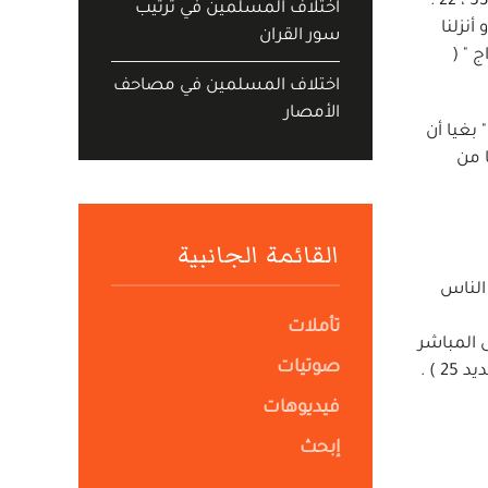
، بالروح من أمره ، على من يشاء من عباده " ( النحل 2 ) . و الله " أنزل من السماء ماء " ( 2 : 22 ، 13 : 17 ، 14 : 32 ، 16 : 65 ، 20 : 53 ، 22 :
اختلاف المسلمين في ترتيب
: " و أنزلنا
سور القران
ثمانية أزواج " (
اختلاف المسلمين في مصاحف
الأمصار
مجاز ، فى شتى المجازات : " ثم أنزل الله سكينته على رسوله على المؤمنين " ( التوبة 26 ، كذلك 40 ) " بغيا أن
7 ) " ما أنزل الله بها من
القائمة الجانبية
 الناس
تأملات
ى المباشر
صوتيات
 ) .
فيديوهات
إبحث