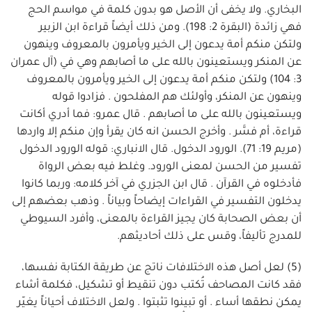
البخاري. ولا يخفى أن الأصل هو بدون كلمة في مواسم الحج
فهي زائدة (البقرة 2: 198). ومن ذلك أيضاً قراءة ابن الزبير
ولتكن منكم أمة يدعون إلى الخير ويأمرون بالمعروف وينهون
عن المنكر ويستعينون بالله على ما أصابهم وهي في (آل عمران
3: 104) ولتكن منكم أمة يدعون إلى الخير ويأمرون بالمعروف
وينهون عن المنكر، وأولئك هم المفلحون . فزادوا قوله
ويستعينون بالله على ما أصابهم . قال عمرو: فما أدري أكانت
قراءة، أم فسَّر . وأخرج الحسن انه كان يقرأ وإن منكم إلا واردها
(مريم 19: 71). الورود الدخول. قال الانباري: قوله الورود الدخول
تفسير من الحسن لمعنى الورود. وغلط فيه بعض الرواة
فأدخلوه في القرآن . قال ابن الجزري في آخر كلامه: وربما كانوا
يدخلون التفسير في القراءات إيضاحاً وبياناً . وذهب بعضهم إلى
أن بعض الصحابة كان يجيز القراءة بالمعنى، وأفرد السيوطي
للمدرج تأليفاً، وقس على ذلك أحاديثهم.
(5) لعل أصل هذه الاختلافات ناتج عن طريقة الكتابة نفسها،
فقد كانت المصاحف تُكتب دون تنقيط أو تشكيل، فكلمة أشاء
يمكن نطقها أساء . أو تبينوا تثبتوا . ولعل الاختلاف أحياناً يغيّر