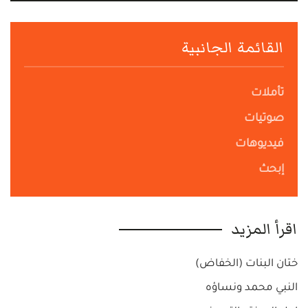
القائمة الجانبية
تأملات
صوتيات
فيديوهات
إبحث
اقرأ المزيد
ختان البنات (الخفاض)
النبي محمد ونساؤه