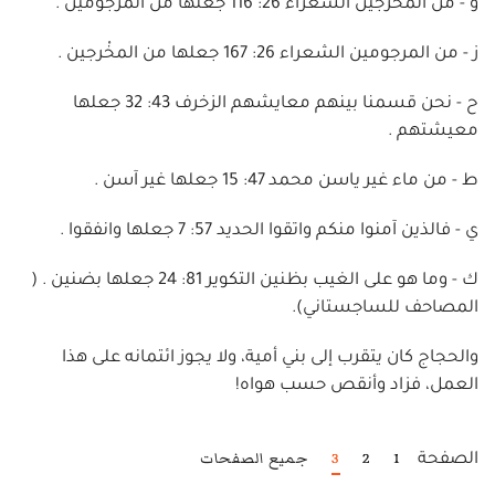
و - من المخرجين الشعراء 26: 116 جعلها من المرجومين .
ز - من المرجومين الشعراء 26: 167 جعلها من المخْرجين .
ح - نحن قسمنا بينهم معايشهم الزخرف 43: 32 جعلها
معيشتهم .
ط - من ماء غير ياسن محمد 47: 15 جعلها غير آسن .
ي - فالذين آمنوا منكم واتقوا الحديد 57: 7 جعلها وانفقوا .
ك - وما هو على الغيب بظنين التكوير 81: 24 جعلها بضنين . (
المصاحف للساجستاني).
والحجاج كان يتقرب إلى بني أمية، ولا يجوز ائتمانه على هذا
العمل، فزاد وأنقص حسب هواه!
1
2
3
جميع الصفحات
الصفحة