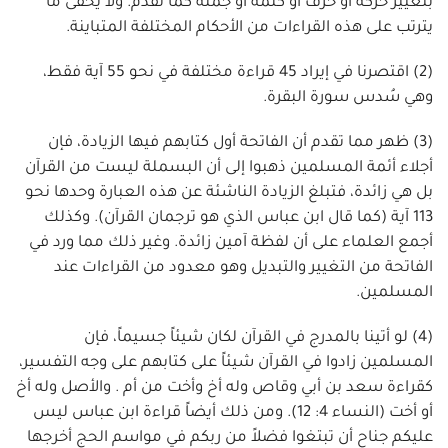
بتغيير حركة أو حرف أو كلمة أو جملة كما تقدم. ولا يخفى ما
يترتب على هذه القراءات من الأحكام المختلفة المتباينة.
(2) اقتصرنا في إيراد 45 قراءة مختلفة في نحو 55 آية فقط،
وهي سُدس سورة البقرة.
(3) ظهر مما تقدم أن الفاتحة أول كتابهم فيها الزيادة، فإن
أجلاء أئمة المسلمين ذهبوا إلى أن البسملة ليست من القرآن
بل هي زائدة، فتبلغ الزيادة الناشئة عن هذه العبارة وحدها نحو
113 آية (كما قال ابن عباس الذي هو ترجمان القرآن). وكذلك
أجمع العلماء على أن لفظة آمين زائدة. وغير ذلك مما ورد في
الفاتحة من التغيير والتبديل وهو معدود من القراءات عند
المسلمين.
(4) لو أتينا بالمدرج في القرآن لكان شيئاً جسيماً، فإن
المسلمين زادوا في القرآن شيئاً على كتابهم على وجه التفسير،
كقراءة سعد بن أبي وقاص وله أخ وأخت من أم . والأصل وله أخ
أو أخت (النساء 4: 12). ومن ذلك أيضاً قراءة ابن عباس ليس
عليكم جناح أن تبتغوا فضلاً من ربكم في مواسم الحج أخرجها