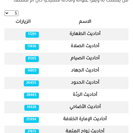
من يُمسك به ويقرأ عنوانه ومادته مسيحياً كان أم مسلماً.
عدد الإظه
الاسم
الزيارات
المقالات
أحاديث الطهارة
17291
أحاديث الصلاة
11830
أحاديث الصيام
6565
أحاديث الجهاد
14813
أحاديث الحدود
26455
أحاديث الردّة
28463
أحاديث الأضاحي
16928
أحاديث الإمارة الخلافة
25994
أحاديث زواج المتعة
27615