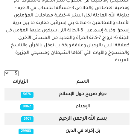
المسيحي ولا سيما في :أسلوب نشر الدعوة 2-سقوط آدم
وقضية القصاص والخلاص 3-مسألة الحساب في الآخرة -
دينونة الله العادلة لكل البشر 4-كيفية معاملات المؤمنون
الأعداء والمخالفين 5-مكانة بني إسرائيل مقارنة ما بين ذرية
إسحق وذرية إسماعيل 6-الحالة التي سيكون عليها المؤمن في
الجنة 6-الزواج 7-كانة المرأة والعديد من المسائل الأخرى
كعلاقة النبي بالرهبان وعلاقة ورقة بن نوفل بالقرآن والناسخ
والمنسوخ والآيات التي ألقاها الشيطان ومسيحي الجزيرة
العربية.
عدد الإظه
الاسم
الزيارات
المقالات
حوار صريح حول الإسلام
5676
الإهداء
9062
بسم الله الرحمن الرحيم
6101
بل إكراه في الدين
29983