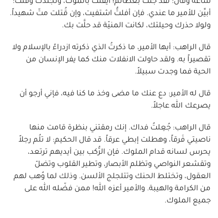
ساعة وقال: لقد جئتَ بعظائم! أيقنتَ بالموت، وتجلدْتَ وقلتَ:
أبيِّن للأمير ما عندي. فإن أفلتُّ اشتفيت، وإن قُتلت متّ شهيداً.
ولولا حذرك وحيلتك، لكانت المنيّة قد حلَّت بك.
قال الراهب: أيها الأمير، ما ذكرتُ الذي ذكرته ازدراءً بالإسلام ولا
تقصيراً به. ولقد حاولت الانفلات منك كما يفر الإنسان من
الحية فما وجدت سبيلاً.
قال له الأمير: دع عنك ما مضى وخذ ما كنا فيه، فإني أرجو أن
يصرعك الله عاجلاً.
قال الراهب: جُعِلتُ فداك. إنك رمقتني بنظرة قامت منها
ناصيتي فَرقاً، وهطلت إبطي عرقاً. قد قال الحكيم: لا تلُم رجلاً
يحرس لسانه قدام الملوك. فإن الرُّكب بين أيديهم ترتعد،
وتقشعر النواصي وتظلم الأبصار، وتطير القلوب وتضلّ
العقول، وتختلط الحنك وتتلجلج الألسن. وذلك لما وُهب لهم
من الكرامة والهيبة. والأمير أعزه الله! ممن فضّله الله على
جميع الملوك.