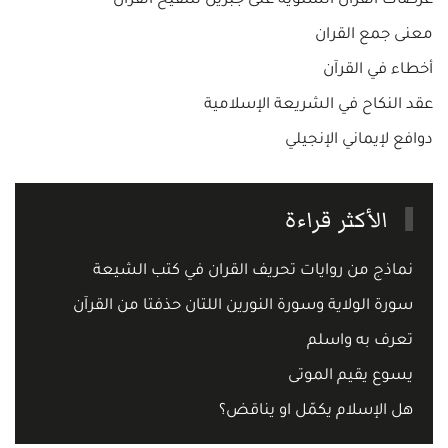
عرضات القرآن السنوية على جبريل لتنقيح القرآن
معنى جمع القران
أخطاء في القرآن
عقد النكاح في الشريعة الإسلامية
دوافع لإيماني الإنجيلي
الأكثر قراءة
نماذج من روايات تحريف القران في كتب الشيعة
سورة الولاية وسورة النورين اللتان حذفتا من القرآن
تعرف به واسلم
يسوع يقيم الموتى
هل الإسلام يكمّل او يناقض؟