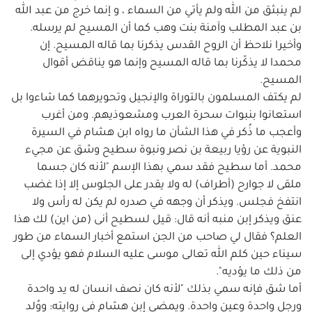
لم ينبثق من الله ولم يأتي من السماء ، و إنما خرج من عبد الله
بن عبد المطلب وآمنة بنت وهب كما أن المسيح لم يرسله.
وأخيرا نلاحظ أن الروح القدس يذكرنا بما قاله المسيح. إن
محمدا لا يذكّرنا بما قاله المسيح وإنما هو يناقض أقوال
المسيح.
لم يكتف المسلمون بالتوراة والإنجيل وتحويرهما كما شاءوا بل
استعانوا بنبوات سحرة العرب ومشعوذيهم. ومن أغرب
وأعجب ما ذُكر في هذا الشأن ما رواه ابن هشام في السيرة
النبوية عن رؤيا ربيعة بن نصر ونبوة سطيح وشق عن مجيء
محمد. أما سطيح فقد سمي بهذا الإسم "لأنه كان جسما
ملقى لا جوارح (أطراف) له ولا يقدر على الجلوس إلا إذا غضب
انتفخ فجلس. ويذكر أن وجهه في صدره لم يكن له رأس ولا
عنق ويذكر إبن منبه أنه قال: قيل لسطيح أنى (من اين) لك هذا
العلم؟ فقال لي صاحب من الجن استمع أخبار السماء من طور
سيناء حين كلم الله تعالى موسى عليه السلام فهو يؤدي إلى
من ذلك ما يؤديه".
أما شق فإنه سمي بذلك "لأنه كان نصف انسان له يد واحدة
ورجل واحدة وعين واحدة. ويمضي إبن هشام في روايته: ووُلد