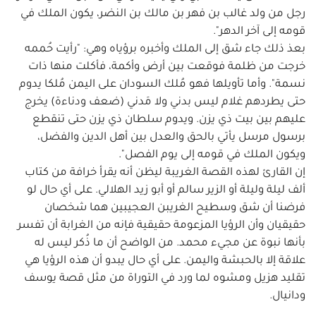
رجل من ولد غالب بن فهر بن مالك بن النضر، يكون الملك في
قومه إلى آخر الدهر".
بعذ ذلك جاء شق إلى الملك وأخبره برؤياه وهي: "رأيت حُممه
خرجت من ظلمة فوقعت بين أرض وأكمة، فأكلت منها ذات
نسمة". وأما تأويلها فهو مُلك السودان على اليمن مُلكا يدوم
حتى يطردهم غلام ليس بدني ولا مَدني (ضعف ودناءة) يخرج
عليهم بين بيت ذي يزن. ويدوم سلطان ذي يزن حتى تنقطع
برسول مرسل يأتي بالحق والعدل بين أهل الدين والفضل،
ويكون الملك في قومه إلى يوم الفصل".
إن القارئ لهذه القصة الغريبة ليظن أنه يقرأ خرافة من كتاب
ألف ليلة وليلة أو الزير سالم أو أبو زيد الهلالي. على أي حال لو
فرضنا أن شق وسطيح الغريبن العجيبين هما شخصان
حقيقيان وأن الرؤيا المزعومة حقيقية فإنه من الغرابة أن تفسر
بأنها نبوة عن مجيء محمد. من الواضح أن ما ذُكر ليس له
علاقة إلا بالحبشة واليمن. على أي حال يبدو أن هذه الرؤيا هي
تقليد هزيل ومشوه لما ورد في التوراة من مثل قصة يوسف
ودانيال.