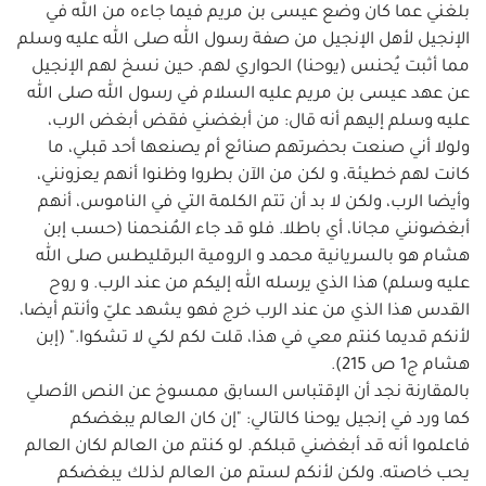
بلغني عما كان وضع عيسى بن مريم فيما جاءه من الله في
الإنجيل لأهل الإنجيل من صفة رسول الله صلى الله عليه وسلم
مما أثبت يُحنس (يوحنا) الحواري لهم. حين نسخ لهم الإنجيل
عن عهد عيسى بن مريم عليه السلام في رسول الله صلى الله
عليه وسلم إليهم أنه قال: من أبغضني فقض أبغض الرب،
ولولا أني صنعت بحضرتهم صنائع أم يصنعها أحد قبلي، ما
كانت لهم خطيئة، و لكن من الآن بطروا وظنوا أنهم يعزونني،
وأيضا الرب، ولكن لا بد أن تتم الكلمة التي في الناموس، أنهم
أبغضونني مجانا، أي باطلا. فلو قد جاء المُنحمنا (حسب إبن
هشام هو بالسريانية محمد و الرومية البرقليطس صلى الله
عليه وسلم) هذا الذي يرسله الله إليكم من عند الرب. و روح
القدس هذا الذي من عند الرب خرج فهو يشهد عليّ وأنتم أيضا،
لأنكم قديما كنتم معي في هذا، قلت لكم لكي لا تشكوا." (إبن
هشام ج1 ص 215).
بالمقارنة نجد أن الإقتباس السابق ممسوخ عن النص الأصلي
كما ورد في إنجيل يوحنا كالتالي: "إن كان العالم يبغضكم
فاعلموا أنه قد أبغضني قبلكم. لو كنتم من العالم لكان العالم
يحب خاصته. ولكن لأنكم لستم من العالم لذلك يبغضكم