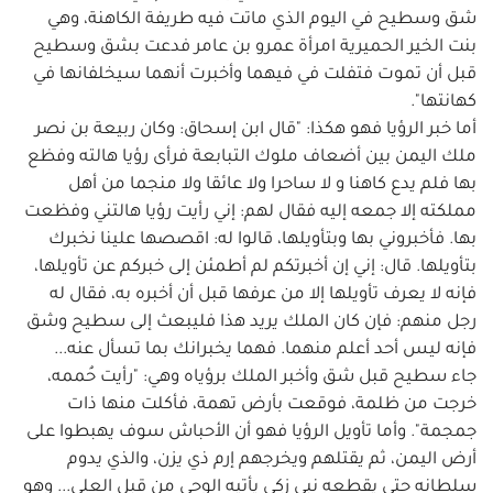
شق وسطيح في اليوم الذي ماتت فيه طريفة الكاهنة، وهي
بنت الخير الحميرية امرأة عمرو بن عامر فدعت بشق وسطيح
قبل أن تموت فتفلت في فيهما وأخبرت أنهما سيخلفانها في
كهانتها".
أما خبر الرؤيا فهو هكذا: "قال ابن إسحاق: وكان ربيعة بن نصر
ملك اليمن بين أضعاف ملوك التبابعة فرأى رؤيا هالته وفظع
بها فلم يدع كاهنا و لا ساحرا ولا عائقا ولا منجما من أهل
مملكته إلا جمعه إليه فقال لهم: إني رأيت رؤيا هالتني وفظعت
بها. فأخبروني بها وبتأويلها، قالوا له: اقصصها علينا نخبرك
بتأويلها. قال: إني إن أخبرتكم لم أطمئن إلى خبركم عن تأويلها،
فإنه لا يعرف تأويلها إلا من عرفها قبل أن أخبره به، فقال له
رجل منهم: فإن كان الملك يريد هذا فليبعث إلى سطيح وشق
فإنه ليس أحد أعلم منهما. فهما يخبرانك بما تسأل عنه...
جاء سطيح قبل شق وأخبر الملك برؤياه وهي: "رأيت حُممه،
خرجت من ظلمة، فوقعت بأرض تهمة، فأكلت منها ذات
جمجمة". وأما تأويل الرؤيا فهو أن الأحباش سوف يهبطوا على
أرض اليمن، ثم يقتلهم ويخرجهم إرم ذي يزن، والذي يدوم
سلطانه حتى يقطعه نبي زكي يأتيه الوحي من قبل العلي... وهو