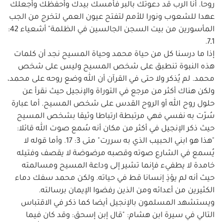
روحا. أنا الرب قد دعوتك بالبر فأمسك بيدك وأحفظك وأجعلك
عهدا للشعوب ونورا للأمم لتفتح عيون العمي لتخرج من الجب
المأسورين من بيت السجن الجالسين في الظلمة" أشعياء 42:
1ـ7.
إذا ما درسنا كل من حياة محمد وحياة المسيح نجد أن كلمات
هذه النبوة تنطبق على شخص المسيح وليس على شخص
محمد. لم يُذكر ولا حتى في القرآن أن الله وضع روحه على محمد،
ولكن هناك أكثر من مرجع في التوراة والإنجيل حيث نقرأ عن
حلول روح الله أو الروح القدس على شخص المسيح. أما عبارة
سُرّت به نفسي فهي مرتبطة ارتباطا وثيقا بشخص المسيح
حيث ذكر الإنجيل في أكثر من مكان أنه سُمع صوت الله قائلا:
"هذا هو ابني الحبيب الذي به سررت" متى 3: 17. وأما قوله لا
يُسمع في الشارع صوته وقصبه مرضوضة لا يقصف وفتيله
خامدة لا يطفيء فإنما تشير إلى وداعة المسيح ومسالمته
حيث أنه لم يؤذِ إنسانا قط في حياته. ولكن محمد سفك دماء
الكثيرين من أعدائه ومن الذين رفضوا الإيمان برسالته.
ويستشهد المسلمون بالإنجيل أيضا كما ذكر في الاقتباس
التالي في سيرة ابن هشام: "قال إبن إسحق: وقد كان فيما