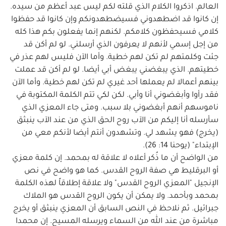
العالم. اذكروا الكلام الذي قلته لكم ليس عبد أعظم من سيده.
إن كانوا قد اضطهدوني فسيضطهدونكم وإن كانوا قد حفظوا
كلامي فسيحفظون كلامكم. لكنهم إنما يفعلون بكم هذا كله
من إجل إسمي لأنهم لا يعرفون الذي أرسلني. لو لم أكن قد
جئت وكلمتهم لم تكن لهم خطية. وأما الآن فليس لهم عذر في
خطيتهم. الذي يبغضني يبغض أبي أيضا. لو لم أكن قد عملت
بينهم أعمالا لم يعملها أحد غيري لم تكن لهم خطية. وأما الآن
فقد رأوا وأبغضوني أنا وأبي. لكن لكي تتم الكلمة المكتوبة في
ناموسهم أنهم أبغضوني بلا سبب. ومتى جاء المعزي الذي
سأرسله أنا إليكم من الآب روح الحق الذي من عند الآب ينبثق
(يخرج) فهو يشهد لي. وتشهدون أنتم أيضا لأنكم معي من
الإبتداء" (يوحنا 14: 26).
من الواضح أن ما ذُكر أعلاه لا علاقة له بمحمد. إن كلمة معزي
أو البرقليط هي صفة الروح القدس. كما هو واضح في نص
الإنجيل "المعزي الروح القدس" ولا علاقة إطلاقاً لهذه الكلمة
بمحمد وبأحمد. ولا يمكن أن يكون الروح القدس هو الملاك
جبرائيل. ثم نلاحظ في النص السابق أن المعزي ينبثق أو يخرج
مباشرة من عند الله من السماء ويرسله المسيح. إن محمدا