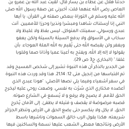
حدثنا هلال عن عطاء بن يسار قال: لقيت عبد الله بن عمرو بن
العاص رضي الله عنهما قلت: أخبرني عن صفة رسول الله صلى
الله عليه وسلم في التوراة ببعض صفته في القرآن: يا أيها
النبي إنا أرسلناك شاهدا ومبشرا ونذيرا وحرزا للأمميين. أنت
عبدي ورسولي، سميتك المتوكل، ليس بفظ ولا غليظ ولا
سخاب في الأسواق ولا يدفع السيئة بالسيئة ولكن يعفو
ويغفر ولن يقبضه الله حتى يُقيم به الله الملة العوجاء: بأن
يقولوا لا إله إلا الله، ويفتح به أعينا عميا وآذانا صما وقلوبا
غلفا." (البخاري ج3 ص 29).
من الجدير بالذكر أن هذه النبوة تشير إلى شخص المسيح وقد
تم اقتباسها من إنجيل متى 12: 14ـ21. هذا وقد وردت هذه النبوة
في سفر أشعياء وفيما يلي نصها الأصلي: "هوذا عبدي الذي
أعضده مختاري الذي سُرّت به نفسي. وضعت روحي عليه ليخرج
الحق للأمم. لا يصيح ولا يرفع و لا يُسمع في الشارع صوته.
قصبه مرضوضة لا يقصف و فتيله لا يطفئ. إلى الأمان يُخرج
الحق. لا يكل ولا ينكسر حتى يضع الحق في الأرض وتنظر الجزائر
شريعته. هكذا يقول الرب خالق السموات وناشرها باسط
الأرض ونتائجها معطي الشعب عليها نسمة والساكنين فيها