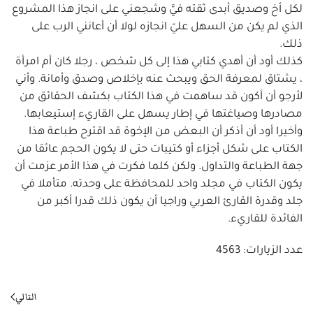
لكل أخ وصديق أبدى ثقته فيَّ وشجعني على انجاز هذا المشروع
الذي لم يكن من السهل عليّ انجازه لولا أن أعانني الرب على
ذلك.
كذلك أود أن أهدي كتابي هذا إلى كل شخص ، رجلا كان أم امرأة
، يشتاق لمعرفة الحق ويبحث عنه بإخلاص وصدق وأمانة. وأني
لأرجو أن أكون قد ساهمت في هذا الكتاب بكشف الحقائق من
مصادرها وصياغتها في إطار يسهل على القاريء إستيعابها.
وأخيرا أود أن أذكر أن البعض من الإخوة قد اقترح طباعة هذا
الكتاب على شكل أجزاء أو كتيبات حتى لا يكون الحجم عائقا من
جهة الطباعة والتداول. ولكن كلما فكرت في هذا الأمر عزمت أن
يكون الكتاب في مجلد واحد للمحافظة على وحدته. متأملا في
جلد وقدرة القارئ العربي وراجيا أن يكون ذلك قدرا أكبر من
الفائدة للقاريء.
عدد الزيارات: 4563
التالي