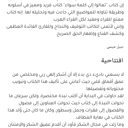
إن كتاب "تعالوا إلى كلمة سواء" كتاب فريد ومميز في أسلوبه
وطريقة تناوله للمواضيع التي جاءت فيه وتحليله لها. إنه كتاب
ممتع للقراء ومفيد لكل القراء العرب.
وإنني لأتمنى للكاتب التوفيف والنجاح وللقارئ الفائدة العظمى
وكشف القناع وإظهار الحق الصريح.
نبيل عيسى
افتتاحية
لا يسعني باديء ذي بدء إلا أن أشكر إلهي ربي ومخلصي من
عمق أقماق قلبي حيث أعانني على تأليف هذا الكتاب وتبويب
محتوياته وتفصيلها.
لقد حاولت في البداية أن أكتب نبذة مختصرة, ولكن سرعان ما
تحولت النبذة إلى كتاب حيث تحولت العناوين إلى فصول
والفصول إلى فقرات وجمل وسطور، وكان ما كان حتى وُلد هذا
الكتاب في نهاية المطاف.
وما زلت في مجال الشكر فأود أن أقدم عميق الشكر والإمتنان