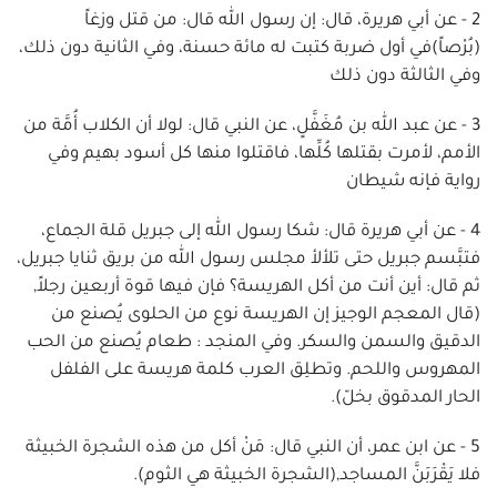
2 - عن أبي هريرة، قال: إن رسول الله قال: من قتل وزغاً
(بُرْصاً)في أول ضربة كتبت له مائة حسنة، وفي الثانية دون ذلك،
وفي الثالثة دون ذلك
3 - عن عبد الله بن مُغَفَّلٍ، عن النبي قال: لولا أن الكلاب أُمَّة من
الأمم، لأمرت بقتلها كُلِّها، فاقتلوا منها كل أسود بهيم وفي
رواية فإنه شيطان
4 - عن أبي هريرة قال: شكا رسول الله إلى جبريل قلة الجماع،
فتبَّسم جبريل حتى تلألأ مجلس رسول الله من بريق ثنايا جبريل،
ثم قال: أين أنت من أكل الهريسة؟ فإن فيها قوة أربعين رجلاً,
(قال المعجم الوجيز إن الهريسة نوع من الحلوى يُصنع من
الدقيق والسمن والسكر. وفي المنجد : طعام يُصنع من الحب
المهروس واللحم. وتطلِق العرب كلمة هريسة على الفلفل
الحار المدقوق بخلّ).
5 - عن ابن عمر، أن النبي قال: مَنْ أكل من هذه الشجرة الخبيثة
فلا يَقْرَبَنَّ المساجد,(الشجرة الخبيثة هي الثوم).