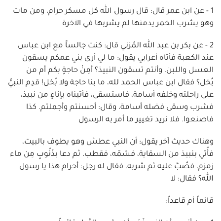
1 - عن ابن عمر قال: قال رسول الله كل مسكر حرام، ومن مات
وهو يشرب الخمر يدمنها لم يشربها في الآخرة
2 - عن بكر بن عبد الله المُزني قال: كنت جالساً مع ابن عباس
عند الكعبة فأتاه أعرابي يقول: ما لي أرى بني عمكم يسقون
العسل واللبن، وأنتم تسقون النبيذ؟ أمِنْ حاجةٍ بكم أم من
بُخل؟ فقال ابن عباس الحمد لله، ما بنا حاجة ولا بُخل! قدِم النبيُّ
على راحلته وخلفه أسامة، فاستسقى، فأتيناه بإناءٍ من نبيذ،
فشرب وسقى فضله أسامة، وقال: أحسنتم وأجملتم. كذا
فاصنعوا. فلا نريد تغيير ما أمر به الرسول
وهناك حديث آخر يقول: أن النبي عطش وهو يطوف بالبيت،
فأُتي بنبيذ من السقاية، فشمّه، فقطب. ثم دعا بذَنُوبٍ مِن ماء
زمزم، فصُبَّ عليه ثم شربه. فقال له رجل: أحرام هذا يا رسول
الله؟ فقال: لا
قائماً أم قاعداً: