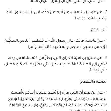
1 - عن أنس: أن النبي نَهَى أن يشرب الرَّجل قائماً,
2 - عن عمر بن شعيب، عن أبيه، عن جدِّه، قال: رأيت رسول الله
يشرب قائماً وقاعداً
أكل اللحم:
1 - عن عائشة قالت: قال رسول الله: لا تقطعوا اللحم بالسكِّين
فإنه من صنيع الأعاجم، وانهشوه فإنه أهنأ وأمرأ,
2 - عن عمرو بن أميَّة أنه رأى النبي يحتزّ من كتف شاة في يده،
فدُعي إلى الصلاة فألقاها والسكين التي يحتز بها، ثم قام فصلى
ولم يتوضأ,
الصلاة والطعام:
1 - عن ابن عمر أن النبي قال: إذا وُضِع عشاء أحدكم وأُقيمت
الصلاة فلا يقوم حتى يفرُغ. زاد مسدد: وكان ابن عمر إذا وُضع
عشاؤه، أوحضر عشاؤه، لم يقم حتى يفرُغ، وإن سمع الإقامة،