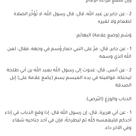
وإن سمع قراءة الإمام
2 - عن جابر بن عبد الله، قال: قال رسول الله: لا تُؤَخِّر الصلاة
لطعام ولا لغيره
وَسْم (وضع علامة) البهائم:
1 - عن جابر، قال: مرَّ على النبي حمار وُسم في وجهه، فقال: لعن
الله الذي وسمه
2 - عن أنس، قال: غدوت إلى رسول الله بعبد الله بن أبي طلحة
ليحنكه، فوافيته في يده الميسم يسم (يضع علامة على) إبل
الصدقة
الذباب والوزغ (البُرص):
1 - عن أبي هريرة، قال: إن رسول الله قال: إذا وقع الذباب في إناء
أحدكم فليغمسه كلَّه ثم ليطرحهُ، فإن في أحد جناحيه شفاء
وفي الآخر داء.