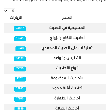
من يُمسك به ويقرأ عنوانه ومادته مسيحياً كان أم مسلماً.
عدد الإظه
الاسم
الزيارات
المقالات
المسيحية في الحديث
24867
أحاديث النكاح والزواج
16745
تعليقات على الحديث المحمدي
6740
التدليس وأنواعه
64139
أنواع الأحاديث
22276
الأحاديث الموضوعة
13781
أحاديث أُمّية محمد
12975
أحاديث الطهارة
17286
أحاديث الصلاة
11819