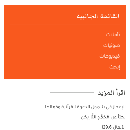
القائمة الجانبية
تأملات
صوتيات
فيديوهات
إبحث
اقرأ المزيد
الإعجاز في شمول الدعوة القرآنية وكمالها
بحثاً عن مُحَمَّدٍ التَّاريِخيّ
الأنفال 129:6