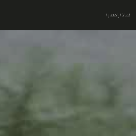
لماذا إهتدوا