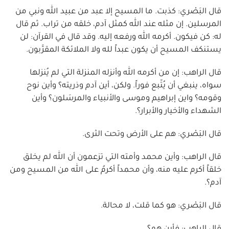
قال البَصْري: كذبت. ما المسيح إلا عبد من عبيد الله ونبي من
المرسلين. إن مثله عند الله كمثل آدم، خلقه من تراب. ثم قال
له: كن فيكون. أكرمه الله ورفعه إليه. وقد قال في القرآن: لن
يستنكف المسيح أن يكون عبداً لله ولا الملائكة المقرَّبون.
قال الراهب: إن من أكرمه الله وأنزله المنزلة التي لم يُنزلها
سواه، ينبغي أن يُتّبع فوراً. ولكن، أين آدم وذريته؟ وأين نوح
وقومه؟ واين إبراهيم وموسى والأنبياء والمرسَلون؟ وأين
الشهداء والأخيار والأبرار؟.
قال البَصْري: هم على الأرض وتحت الثرى.
قال الراهب: وأين محمد وأمته التي تزعمون أن الله لم يخلق
خلقاً أكرم عليه منه، وأن محمداً أكرمُ على الله من المسيح ومن
آدم؟.
قال البَصْري: هو كما قلت، لا محالة.