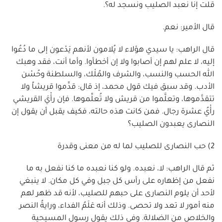
قلت إنا نعبد الصليب ونسجد له؟.
قال الأمير: نعم.
قال الراهب: يا سيدي هؤلاء لا يُلامون لأنهم يَدْعون إلى ما دُعُوا
إليه، لا علم لهم إن أصابوا ولا إن أخطأوا. وأما أنت، فقد وهبك
الله الحسب والنسب، والشرف والمُلْك، والسلطنة وحُسْن
الأدب. وقد سبق فيك قول محمد، إذ قال: قدِّموا قريشاً ولا
تتقدَّموها، وتعلَّموا من قريش ولا تُعلِّموها. فإن رأْيَ القريشي
رأْيُ عشرة رجال. فمن كانت هذه حالته، فكيف يقبل أن يقول إن
النصارى يعبدون الصليب؟
2) حب النصارى للصليب لما له من معنى وقدرة
ثم قال الراهب: لا، نعبده. ولو كنا نعبده ما كنا نفعل به ما
نفعل من إظهاره على رأس كل جبل وفي كل مكان. لا ينبغي
لأحد أن يلوم النصارى على حبهم للصليب، لأنه قد ظهر لهم
منه أمور لا تعد ولا تحصى. وذلك أنه عَلَمُ الفداء، ورايةُ النصر
والخلاص من الضلالة. وفي ذلك يقول رسول المسيحية