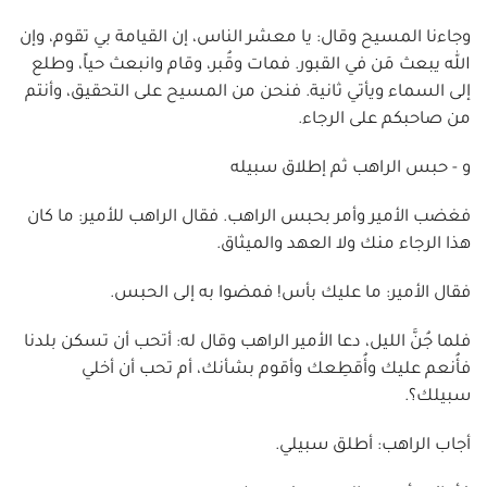
وجاءنا المسيح وقال: يا معشر الناس، إن القيامة بي تقوم، وإن
الله يبعث مَن في القبور. فمات وقُبر، وقام وانبعث حياً، وطلع
إلى السماء ويأتي ثانية. فنحن من المسيح على التحقيق، وأنتم
من صاحبكم على الرجاء.
و - حبس الراهب ثم إطلاق سبيله
فغضب الأمير وأمر بحبس الراهب. فقال الراهب للأمير: ما كان
هذا الرجاء منك ولا العهد والميثاق.
فقال الأمير: ما عليك بأس! فمضوا به إلى الحبس.
فلما جُنَّ الليل، دعا الأمير الراهب وقال له: أتحب أن تسكن بلدنا
فأُنعم عليك وأُقطِعك وأقوم بشأنك، أم تحب أن أخلي
سبيلك؟.
أجاب الراهب: أطلق سبيلي.