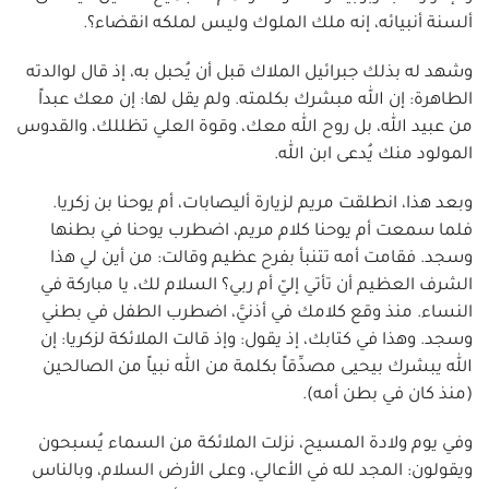
ألسنة أنبيائه، إنه ملك الملوك وليس لملكه انقضاء؟.
وشهد له بذلك جبرائيل الملاك قبل أن يُحبل به، إذ قال لوالدته
الطاهرة: إن الله مبشرك بكلمته. ولم يقل لها: إن معك عبداً
من عبيد الله، بل روح الله معك، وقوة العلي تظللك، والقدوس
المولود منك يُدعى ابن الله.
وبعد هذا، انطلقت مريم لزيارة أليصابات، أم يوحنا بن زكريا.
فلما سمعت أم يوحنا كلام مريم، اضطرب يوحنا في بطنها
وسجد. فقامت أمه تتنبأ بفرح عظيم وقالت: من أين لي هذا
الشرف العظيم أن تأتي إليّ أم ربي؟ السلام لك، يا مباركة في
النساء. منذ وقع كلامك في أذنيَّ، اضطرب الطفل في بطني
وسجد. وهذا في كتابك، إذ يقول: وإذ قالت الملائكة لزكريا: إن
الله يبشرك بيحيى مصدِّقاً بكلمة من الله نبياً من الصالحين
(منذ كان في بطن أمه).
وفي يوم ولادة المسيح، نزلت الملائكة من السماء يُسبحون
ويقولون: المجد لله في الأعالي، وعلى الأرض السلام، وبالناس