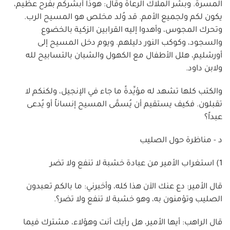
المسرة. وبشر الملاك الرعاة وقال: هوذا أبشركم بفرح عظيم،
يكون لكم ولجميع الأمم. قد وُلد مخلص هو المسيح الرب.
وتحرك المجوس، وأهدوا إليه القرابين الزكية بالخضوع
والسجود، وكوكب النور دليلهم. ويوم دخل المسيح إلى
أورشليم، هلل الأطفال مع الكهول والشبان بالتسابيح لله
ولابن داود.
والكتب كلها تشهد له مؤيِّدةً ما جاء في الإنجيل، ولكنكم لا
تقبلون. فكيف يستقيم أن يُسمَّى المسيح إنساناً أو يُدعى
عبداً؟
د - مناظرة حول الصليب
1) استغراب الأمير من عبادة خشبة لا تنفع ولا تضر
قال الأمير: دع عنك الآن هذا كله، وأخبرني: ما بالكم تعبدون
الصليب وتؤمنون به، وهو خشبة لا تنفع ولا تضر؟.
قال الراهب: أيها الأمير، هل رأيك أنت وهؤلاء، مشترك فيما