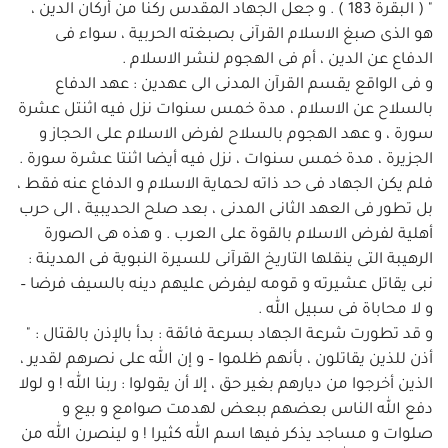
" ( البقرة 183 ) . و جعل الجهاد المقدس ركنا من أركان الدين ،
هو الذى صبغ الاسلام القرآنى بصبغته الحربية ، سواء فى
الدفاع عن الدين ، أم فى الهجوم لنشر الاسلام .
و فى الواقع يقسم القرآن المدنى الى عهدين : عهد الدفاع
بالسلاح عن الاسلام ، مدة خمس سنوات نزل فيه اثنتل عشرة
سورة ، و عهد الهجوم بالسلاح لفرض الاسلام على الحجاز و
الجزيرة ، مدة خمس سنوات ، نزل فيه أيضا اثنتا عشرة سورة .
فلم يكن الجهاد فى حد ذاته لحماية الاسلام و الدفاع عنه فقط ،
بل تطور فى العهد الثانى المدنى ، بعد صلح الحديبية ، الى حرب
أهلية لفرض الاسلام بالقوة على العرب . و هذه هى الصورة
الرهيبة التى ينقلها التاريخ القرآنى للسيرة النبوية فى المدينة :
نبى يقاتل عشيرته و قومه ليفرض عليهم دينه بالسيف فرضا –
و لا محاباة فى سبيل الله .
و قد تطورت شرعة الجهاد بسرعة فائقة : بدأ بالإذن بالقتال : "
أذن للذين يقاتلون ، بأنهم ظلموا – و إن الله على نصرهم لقدير ،
الذين أخرجوا من ديارهم بغير حق ، إلا أن يقولوا : ربنا الله ! و لولا
دفع الله الناس بعضهم ببعض لهدمت صوامع و بيع و
صلوات و مساجد يذكر فيها اسم الله كثيرا ! و لينصرن الله من