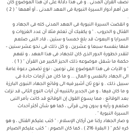
نصف القرآن المدنى . و فى هذا دلالة على ان هذا الموضوع كان
من أهم أدوار السيرة النبوية فى العهد المدنى ، أو أهمها " ( 2 )
.
و انقضت السيرة النبوية فى العهد المدنى كله فى الجهاد و
القتال و الحروب . " و يكفيك أن تعلم مثلا أن عدد الغزوات و
السرايا و البعوث قد بلغ خمسا و ستين ، قاد النبى صلعم
منها بنفسه سبعا و عشرين ، و كل ذلك فى نحو عشر سنين –
لتقدر خطورة الدور الذى كان للجهاد فى هذا العهد ، و تفهم
حكمة ما شغل موضوعه ذلك الحيز الكبير من القرآن " ( 1 ) .
" و الآيات فى هذا الموضوع على نوعين : نوع تضمن دعوة عامة
الى الجهاد بالنفس و المال ... و ما كان من أزمات حادة فى
سبيل ذلك . و نوع ثان أشير فيه الى وقائع الجهاد النبوى البارزة
و ما كان فيها ، و من الجدير بالتنبيه أن آيات النوع الثانى قد نزلت
بعد الوقائع : مما يسوغ القول إن الوقائع قد كانت بأمر النبى
صلعم و رأيه و بدون وحى قرآنى ، كما هو شأن أكثر أحداث
السيرة النبوية " .
و صار الجهاد ركنا من أركان الإسلام : " كتب عليكم القتال ، و هو
كره لكم " ( البقرة 216 ) ، كما كان الصوم : " كتب عليكم الصيام