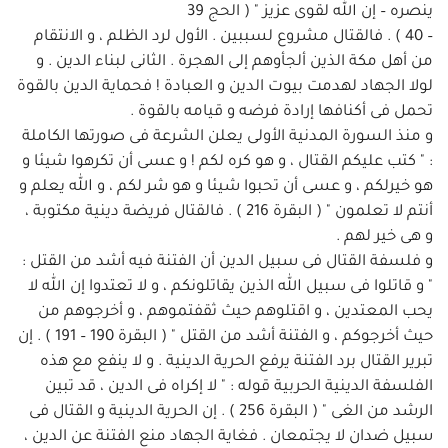
ينصره – إن الله لقوى عزيز " ( الحج 39
– 40 ) . فالقتال مشروع لسببين . الأول لرد الظلم ، و الانتقام
من أهل مكة الذين ألجأوهم إلى الهجرة . الثانى لبناء الدين . و
لولا الجهاد لهدمت بيوت الدين و العبادة ! فحماية الدين بالقوة
تحمل فى أكنافها إرادة فرضه و قيامه بالقوة .
و منذ السورة المدنية الأولى يعلن الشرعة فى صورتها الكاملة
: " كتب عليكم القتال ، و هو كره لكم ! و عسى أن تكرهوا شيئا و
هو خيرلكم ، و عسى أن تحبوا شيئا و هو شر لكم ، و الله يعلم و
أنتم لا تعلمون " ( البقرة 216 ) . فالقتال فريضة دينية مكتوبة ،
و هى خير لهم .
و فلسفة القتال فى سبيل الدين أن الفتنة فيه أشد من القتل :
" و قاتلوا فى سبيل الله الذين يقاتلونكم ، و لا تعتدوا إن الله لا
يحب المعتدين ، و اقتلوهم حيث ثقفتموهم ، و أخرجوهم من
حيث أخرجوكم ، و الفتنة أشد من القتل " ( البقرة 190 – 191 ) . إن
تبرير القتال برد الفتنة يرفع الحرية الدينية . و لا ينفع مع هذه
الفلسفة الدينية الحربية قوله : " لا إكراه فى الدين ، قد تبين
الرشد من الغى " ( البقرة 256 ) . إن الحرية الدينية و القتال فى
سبيل ضدان لا يجتمعان . فغاية الجهاد منع الفتنة عن الدين ،