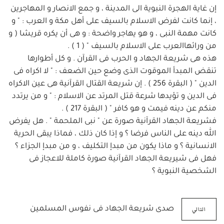
إن غاية الهجرة النبوية الى المدينة ، و جمع الانصار و المهاجرين
، إنما كانت لفرض الاسلام بالسيف على أهل مكة و العرب : " و
كانت مهمة النبى ، و هو يهاجر واضحة : و هى أن يكره قريشا ( و
من ورائهاالعرب على الاسلام بالسيف " ( 1 ) .
هذه هى شريعة الجهاد و الحرب فى القرآن . و كل أطوارها
تنقض المبدأ الموقوت الذى وضع حين الضعف : " لا اكراه فى
الدين " ( البقرة 256 ) . إن شريعة القتال القرآنية هى عين الاكراه
فى الدين و تؤيدها شرعة قتل المرتد عن الاسلام : " و من يرتدد
منكم عن دينه فيمت و هو كافر " ( البقرة 217 ) .
فشريعة الجهاد القرآنية صورة عن " نبى الملحمة " . هل يفرض
الله دينه على الناس فرضا ؟ و إذا كان ذلك ، فماذا يبقى الحرية
الانسانية ؟ و ماذا يكون من مبدإ التكليف ، و من مبدإ الجزاء ؟
فهل فى شيريعة الجهاد القرآنية صورة كاملة للاعجاز فى
الشخصية النبوية ؟
التالي
صدى شريعة الجهاد فى نفوس المسلمين