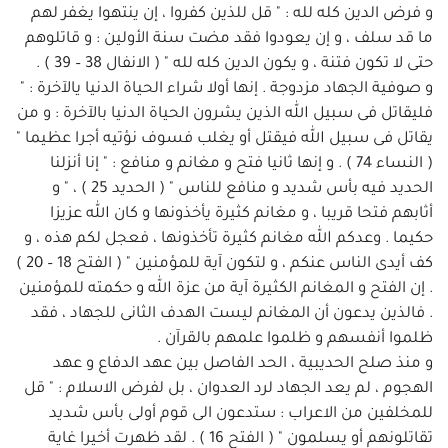
و فرض الدين كله لله : " قل للذين كفروا ، إن ينتهوا يغفر لهم
ما قد سلف ، و إن يعودوا فقد مضت سنة الأولين : و قاتلوهم
حتى لا تكون فتنة ، و يكون الدين كله لله " ( الانفال 38 – 39 ) .
و صوفية الجهاد مزدوجة . إنها أولا شراء الحياة الدنيا يالآخرة : "
فليقاتل فى سبيل الله الذين يشرون الحياة الدنيا بالآخرة : و من
يقاتل فى سبيل الله فيقتل أو يغلب فسوف نؤتيه أجرا عظيما "
( النساء 74 ) . و إنها ثانيا فتح و مغانم و منافع : " إنا أنزلنا
الحديد فيه بأس شديد و منافع للناس " ( الحديد 25 ) ، " و
أثابهم فتحا قريبا ، و مغانم كثيرة يأخذونها و كان الله عزيزا
حكيما . وعدكم الله مغانم كثيرة تأخذونها ، فعجل لكم هذه ، و
كف أيدى الناس عنكم ، و لتكون آية للمؤمنين " ( الفتح 18 – 20 )
. إن الفتح و المغانم الكثيرة آية من عزة الله و حكمته للمؤمنين
. فالذين يدعون أن المغانم ليست الهدف الثانى للجهاد ، فقد
ظلموا أنفسهم و ظلموا علمهم بالقرآن .
و منذ صلح الحديبية ، الحد الفاصل بين عهد الدفاع و عهد
الهجوم ، لم يعد الجهاد لرد العدوان ، بل لفرض الاسلام : " قل
للمخلفين من الاعراب : ستدعون الى قوم أولى بأس شديد
تقاتلونهم أو يسلمون " ( الفتح 16 ) . لقد ظهرت أخيرا غاية