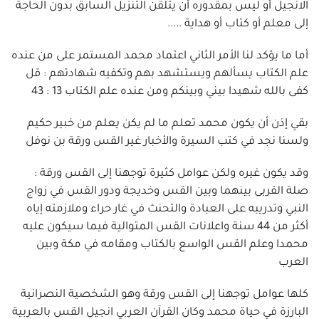
الانجيل أو ليس بمقدوره أن يتلقن التنزيل السابق بدون الحاجة
إلى معلم أو كتاب أو هداية .....
أما ما يؤكد لنا الأمر الثاني اعتماد محمد المستمر على من عنده
علم الكتاب يسألهم ويستشهد بهم وتكفيه شهادتهم : قل
كفى بالله شهيدا بيني وبينكم ومن عنده علم الكتاب 13 : 43
بقي إذن أن يكون محمد تعلم ما لم يكن يعلم من خبير حكيم
ولسنا نجد في كتب السيرة والأخبار غير القس ورقة بن نوفل
وقد يكون غيره ولكن عوامل كثيرة توجهنا إلى القس ورقة :
صلة القربى بينهما وبين القس وخديجة ودور القس في زواج
النبي وتدريبه على العبادة والتحنث في غار حراء وملازمته إياه
أكثر من 44 سنة واعلانات القس المتوالية فيما سيكون عليه
محمدا وعلم القس الواسع بالكتاب ومقامه في مكة وبين
العرب
كلها عوامل توجهنا إلى القس ورقة وهو الشخصية النصرانية
البارزة في حياة محمد وكان القرآن العربي انجيل القس بالعربية