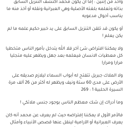
واحد من إثنين : إما أن يكون محمد اكتشف التنزيل السابق
بذاته وتعلمه بلغته الأصلية وهي العبرانية ونقله أو أخذ منه ما
يناسب أحوال مدعويه
أو يكون قد تلقن التنزيل السابق على يد خبير حكيم علمه ما لم
يكن يعلم !
ولا يمكننا افتراض شئ آخر فلا الله يتدخل بأمور الناس متخطيا
كل معطيات الانسان فيعلمه بعد جهل ويظهر عليه متجليا
مرارا ومرارا
ولا الملاك جبريل تتفتح له أبواب السماء ليلازم صديقه على
الأرض على مدى 60 ستة ونيف ويظهر له أكثر من 26 ألف مرة
السيرة الحلبية 1 : 269
وما أدراك إن شك معظم الناس بوجود جنس ملائكي !
فالأمر الأول لا يمكننا إفتراضه حيث لم يعرف عن محمد أنه كان
يعرف العبرانية أو الآرامية لينقل عنها قصص الأنبياء وأمثال