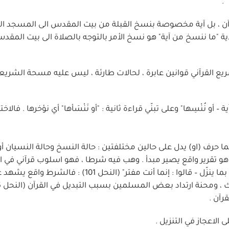
 .
آن ، بل آية مخصوصة بنسخ القبلة من بيت المقدس الى المسجد الح
آية "ما ننسخ من آية" هو نسخ الأمر بالتوجه بالصلاة الى بيت المق
ريع القرآني قوانين عابرة ، لحالات طارئة ، ليس عليه مسحة الشريعة
نُنْسِها" وعلى تبنّي قراءة ثانية : "أو نَنْسَأها" أي نؤخرها . فالاخ
 حرف (او) يدل على حالين مختلفتين : حالة النسخ وحالة النسيان أو ا
و تقرير واقع يصير مبدأ . وهب فيه شرطا ، فهو اسلوب قرآني في الت
كما في قوله الصريح : "واذا بدّلنا آية مكان آية – والله أعلم بما ينزّل – قالوا : إنما أنت مفتر" (النح
رآن .
الاعجاز في التنزيل .