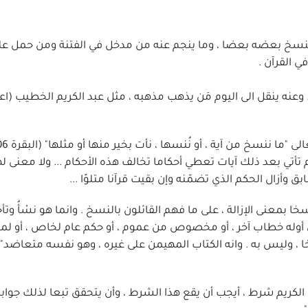
 فينسخ بعضه بعضا ، وما ينجم عنه من مدخل في الفتنة ومن حمل عل
ي القرآن .
) . وعنه ينقل الى اليوم مَن يذهب مذهبه ، مثل عبد الكريم الخطيب (اعج
تأتي بعد ذلك آيات تعطي أحكاما تخالف هذه الأحكام ... ولا معنى له
ق وأزال الحكم الذي تضمّنه وإن بقيت قرآنا متلوًا ...
بمعنى الإزالة ، على ما فهم القائلون بالنسخ . وانما هو نسْأُ وتأخي
بين أوله خطاب آخر ، أو مخصوص من عموم ، أو حكم عام لخاص ، أو لم
 ، وليس به . وانه الكتاب المهيمن على غيره ، وهو نفسه متعاضد"
ن الكريم شرط ، أيجب أن يقع هذا الشرط ، وأن يتحقق تبعا لذلك جوابه ؟