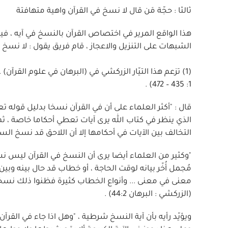
ثالثا : حجّة مَن قال لا نسخ في القرآن واهية متهافتة
هذا الواقع المرير في اختصاص القرآن بالنسخ في آيه ،
الشبهات على التنزيل والاعجاز ، قام فريق يقول : لا نسخ ف
(1) تزعم هذا التيّار الزركشي في (البرهان في علوم القرآن
1: 435 – 472) .
الذي ينظر في كتاب الله يرى آيات تعطي أحكاما خاصة ، ثم 
التخالف بين الآيات في أحكامها إلا أن اللاحق قد نسخ الساب
"وكثير من العلماء أيضا يرى أن النسخ في القرآن ليس نسخا 
مُجمل أُخّر بيانه لوقت الحاجة ، أو خطاب قد حال بينه و
معنى في معنى ... وأنواع الخطاب كثيرة فظنوا ذلك نسخا
(الزركشي : البرهان 44:2) .
ويؤيّد رأيه بأن آية النسخ شرطية ، "وهل اذا جاء في القرآ