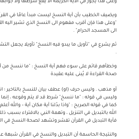
وعلى هذا يجوز في الآية الكريمة ألا يقع شرطها ولا جوابها"
ويضيف الخطيب بأن آية النسخ ليست مبدأ عامًا في القر
"وعلى هذا فإن أقرب مفهوم الى النسخ الذي تشير اليه ال
الى المسجد الحرام" .
ثم يشرع في "تأويل ما يبدو فيه النسخ" تأويلا يجعل التش
.
وخطأهم قائم على سوء فهم آية النسخ : "ما ننسخ من آية – أو 
صحة القراءة لا يُبنى عليه عقيدة
أو مذهب . وليس حرف (او) عطف بيان للنسخ بالتاخير ؛ انما
وليس في قوله : "ما ننسخ" شرط قد لا يتم وقوعه ، إنما ه
فآية التبديل في القرآن تفسّر وتشهد لصحة النسخ في الق
والنتيجة الحاسمة أن التبديل والنسخ في القرآن شبهة على 