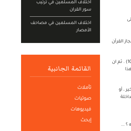
اختلاف المسلمين في ترتيب
سور القران
ى
اختلاف المسلمين في مصاحف
الأمصار
از القرآن
قال : "أكثر العلماء على أن في القرآن نسخا بدليل قوله تعالى "ما ننسخ من آية ، أو نُنسها ، نأت بخير منها أو مثلها" (البقرة 106) . ثم ان
القائمة الجانبية
ذا
تأملات
ر ، أو
داخلة
صوتيات
فيديوهات
إبحث
 ...