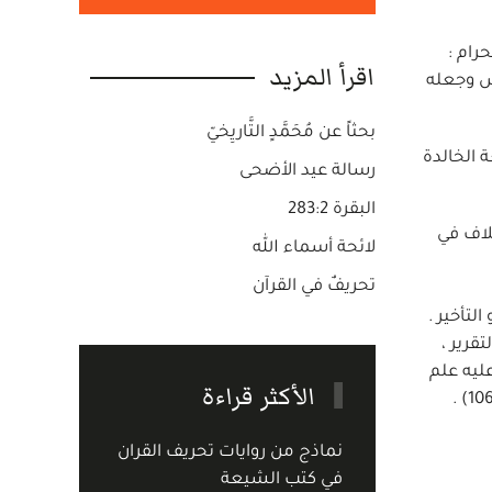
رام :
اقرأ المزيد
دس وجعله
بحثاً عن مُحَمَّدٍ التَّاريِخيّ
 الخالدة
رسالة عيد الأضحى
البقرة 283:2
تلاف في
لائحة أسماء الله
تحريفٌ في القرآن
لتأخير .
قرير ،
ل 101) : فالشرط واقع يشهد عليه علم
الأكثر قراءة
الله بالتبديل في التنزيل ، وتهمة النبي بالافتراء بسبب ذلك ، ومحنة ارتداد بعض المسلمين بسبب التبديل في القرآن (النحل 106) .
نماذج من روايات تحريف القران
في كتب الشيعة