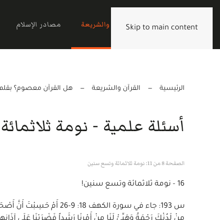
الرئيسية
القرآن والشريعة
مصادر الإسلام
Skip to main content
الرئيسية
القرآن والشريعة
هل القرآن معصوم؟ بقلم ع
أسئلة علمية - نومة ثلاثمائ
الصفحة 8 من 11: نومة ثلاثمائة وتسع سنين
16 - نومة ثلاثمائة وتسع سنين!
س 193: جاء في سورة الكهف 18: 9-26 أ
مِنْ لَدُنْكَ رَحْمَةً وَهَيِّئْ لَنَا مِنْ أَمْرِنَا رَشَداً فَضَرَبْنَا عَلَى آذَانِ