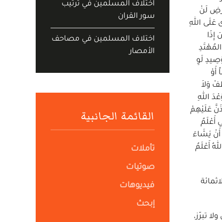
اختلاف المسلمين في ترتيب
َرْضِ لَنْ
سور القران
َى عَلَى اللهِ
 إِذَا
اختلاف المسلمين في مصاحف
لمُهْتَدِ
الأمصار
َصِيدِ لَوِ
 أَوْ
َّفْ وَلاَ
َعْدَ اللهِ
َنَّ عَلَيْهِمْ
القائمة الجانبية
 أَعْلَمُ
 أَنْ يَشَاءَ
هُ أَعْلَمُ
تأملات
صوتيات
ثمائة
فيديوهات
إبحث
 تبرّز،