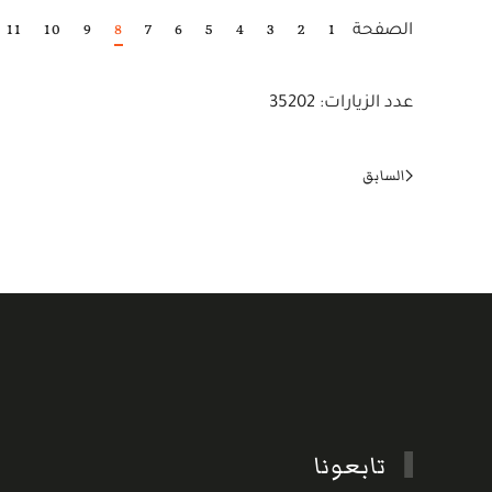
11
10
9
8
7
6
5
4
3
2
1
الصفحة
عدد الزيارات: 35202
السابق
تابعونا