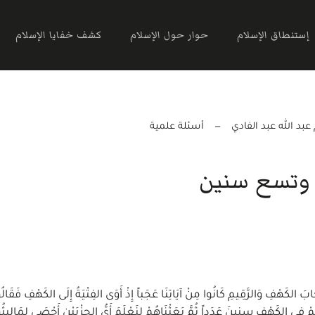
إستنطاق الإسلام
حوار حول الإسلام
كشف خفايا الإسلام
بد الله عبد الفادي
أسئلة علمية
ة وتسع سنين
َمْ حَسِبْتَ أَنَّ أَصْحَابَ الكَهْفِ وَالرَّقِيمِ كَانُوا مِنْ آيَاتِنَا عَجَباً إِذْ أَوَى الفِتْيَةُ إِلَى الكَهْفِ فَقَالُو
هِمْ فِي الكَهْفِ سِنِينَ عَدَداً ثُمَّ بَعَثْنَاهُمْ لِنَعْلَمَ أَيُّ الحِزْبَيْنِ أَحْصَى لِمَالبِثُو