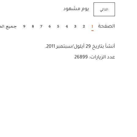
التالي
يوم مشهود
1
2
3
4
5
6
7
8
9
جميع ال
الصفحة
أنشأ بتاريخ
29 أيلول/سبتمبر 2011
.
عدد الزيارات: 26899