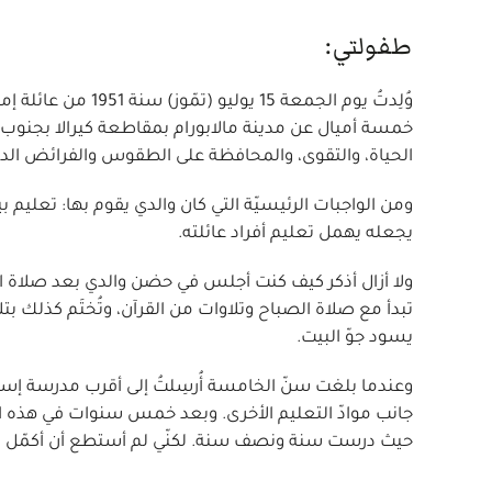
طفولتي:
وُلِدتُ يوم الجمعة
خمسة أميال عن مدينة مالابورام بمقاطعة كيرالا بجنوب 
الحياة، والتقوى، والمحافظة على الطقوس والفرائض الديني
ومن الواجبات الرئيسيّة التي كان والدي يقوم بها: تعليم ب
يجعله يهمل تعليم أفراد عائلته.
ولا أزال أذكر كيف كنت أجلس في حضن والدي بعد صلاة العِش
تبدأ مع صلاة الصباح وتلاوات من القرآن، وتُختَم كذلك بتل
يسود جوّ البيت.
وعندما بلغت سنّ الخامسة أُرسِلتُ إلى أقرب مدرسة إسلاميّة
جانب موادّ التعليم الأخرى. وبعد خمس سنوات في هذه الدر
حيث درست سنة ونصف سنة. لكنّي لم أستطع أن أكمّل در