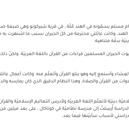
 15 يوليو (تمّوز) سنة 1951 من عائلة إمام مسلم يسمّونه في الهند مُلّة ، في قرية شيركونو وهي ضي
الهند. وكانت عائلتي محترمة من كلّ الجيران بسبب ما اشتهرت به م
ّة بدقّة متناهية.
يوت الجيران المسلمين قراءات من القرآن باللغة العربيّة. ولكنّ ذلك
اء وأستمع إليه وهو يتلو القرآن وأتعلّم منه. وكانت أعمال عائلتنا 
اوات من القرآن والصلاة. وهذا النظام الدقيق الذي كان يمارسه والدان
 دينيّة لأتعلّم اللغة العربيّة ولأدرس التعاليم الإسلاميّة والقرآن،
اسة أُرسِلتُ إلى مدرسة نظاميّة في كوتاكال ، على بعد ميلين من ب
استي لأسباب سأبيّنها فيما بعد.