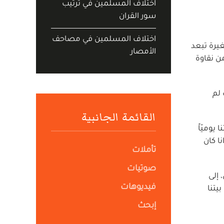
اختلاف المسلمين في ترتيب
سور القران
اختلاف المسلمين في مصاحف
عة صغيرة تبعد
الأمصار
ن نقاوة
 لم
القائمة الجانبية
يوميّاً
ا كان
تأملات
صوتيات
 إلى
فيديوهات
يتنا
إبحث