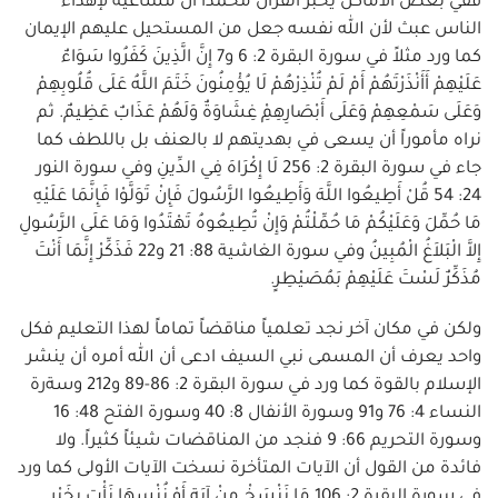
ففي بعض الأماكن يخبر القرآن محمداً أن مساعيه لإهداء
الناس عبث لأن الله نفسه جعل من المستحيل عليهم الإيمان
كما ورد مثلاً في سورة البقرة 2: 6 و7 إِنَّ الَّذِينَ كَفَرُوا سَوَاءٌ
عَلَيْهِمْ أَأَنْذَرْتَهُمْ أَمْ لَمْ تُنْذِرْهُمْ لَا يُؤْمِنُونَ خَتَمَ اللَّهُ عَلَى قُلُوبِهِمْ
وَعَلَى سَمْعِهِمْ وَعَلَى أَبْصَارِهِمِْ غِشَاوَةٌ وَلَهُمْ عَذَابٌ عَظِيمٌ. ثم
نراه مأموراً أن يسعى في بهديتهم لا بالعنف بل باللطف كما
جاء في سورة البقرة 2: 256 لَا إِكْرَاهَ فِي الدِّينِ وفي سورة النور
24: 54 قُلْ أَطِيعُوا اللَّهَ وَأَطِيعُوا الرَّسُولَ فَإِنْ تَوَلَّوْا فَإِنَّمَا عَلَيْهِ
مَا حُمِّلَ وَعَلَيْكُمْ مَا حُمِّلْتُمْ وَإِنْ تُطِيعُوهُ تَهْتَدُوا وَمَا عَلَى الرَّسُولِ
إِلاَّ الْبَلاَغُ الْمُبِينُ وفي سورة الغاشية 88: 21 و22 فَذَكِّرْ إِنَّمَا أَنْتَ
مُذَكِّرٌ لَسْتَ عَلَيْهِمْ بَمُصَيْطِرٍ.
ولكن في مكان آخر نجد تعلمياً مناقضاً تماماً لهذا التعليم فكل
واحد يعرف أن المسمى نبي السيف ادعى أن الله أمره أن ينشر
الإسلام بالقوة كما ورد في سورة البقرة 2: 86-89 و212 وسةرة
النساء 4: 76 و91 وسورة الأنفال 8: 40 وسورة الفتح 48: 16
وسورة التحريم 66: 9 فنجد من المناقضات شيئاً كثيراً. ولا
فائدة من القول أن الآيات المتأخرة نسخت الآيات الأولى كما ورد
في سورة البقرة 2: 106 مَا نَنْسَخْ مِنْ آيَةٍ أَوْ نُنْسِهَا نَأْتِ بِخَيْرٍ