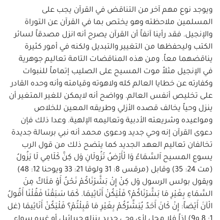
ويوجد نوع مهم آخر من التناقض في القرآن يجب على
المسلمين ملاحظته وهو يختص بما في القرآن عن التوراة
والإنجيل. فقد رأينا آنفاً أن القرآن يصرح أنه انزل مصدقاً لسائر
الكتب وليحفظها من التغيير والتبديل ولكنه في أمور كثيرة
يناقضهما معاً. ومن هذه المناقضات التامة تعاليم جوهرية
في الإنجيل مثلاً موت المسيح على الصليب إتماماً للنبوات
وكفارته عن خطايا العالم كله ولاهوته وقيامته وأنه وحده القادر
على تخليص أنفس العالم. وواضح أنه لايمكن للغير المتغير أن
ينزل وحياً يخالف قصده الأزلي وطريقه المعين للخلاص
ومواعيده وشريعته الأدبية وتعاليمه الإلهية. وعدا ذلك فإن
دعوى القرآن إنه وحي جديد ودعوى محمد أنه نبي برسالة جديدة
تخالفان تعاليم العهد الجديد كما يتضح ذلك من قول الرب
يسوع المسيح اَلسَّمَاءُ وَا لْأَرْضُ تَزُولَانِ وَل كِنَّ كَلَامِي لَا يَزُولُ
(مت 24: 35) وقابل (مرقس 8: 31 ولوقا 21: 33 ويوحنا 12: 48)
ويقول بولس الرسول وَل كِنْ إِنْ بَشَّرْنَاكُمْ نَحْنُ أَوْ مَلَاكٌ مِنَ
السَّمَاءِ بِغَيْرِ مَا بَشَّرْنَاكُمْ؟ فَلْيَكُنْ أَنَاثِيمَا. كَمَا سَبَقْنَا فَقُلْنَا أَقُولُ
الْآنَ أَيْضاً: إِنْ كَانَ أَحَدٌ يُبَشِّرُكُمْ بِغَيْرِ مَا قَبِلْتُمْ؟ فَلْيَكُنْ أَنَاثِيمَا (غل
1: 8 و9) إذاً فلا محل لأي وحي جديد ينزله جبرائيل أو غيره سواء