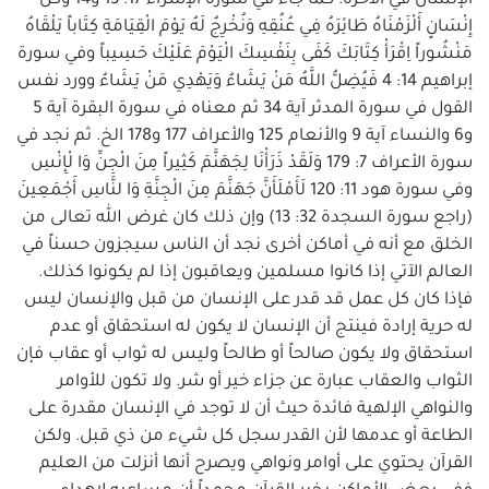
الإنسان في الآخرة. كما جاء في سورة الإسراء 17: 13 و14 وَكُلَّ
إِنْسَانٍ أَلْزَمْنَاهُ طَائِرَهُ فِي عُنُقِهِ وَنُخْرِجُ لَهُ يَوْمَ الْقِيَامَةِ كِتَاباً يَلْقَاهُ
مَنْشُوراً اِقْرَأْ كِتَابَكَ كَفَى بِنَفْسِكَ الْيَوْمَ عَلَيْكَ حَسِيباً وفي سورة
إبراهيم 14: 4 فَيُضِلُّ اللَّهُ مَنْ يَشَاءُ وَيَهْدِي مَنْ يَشَاءُ وورد نفس
القول في سورة المدثر آية 34 ثم معناه في سورة البقرة آية 5
و6 والنساء آية 9 والأنعام 125 والأعراف 177 و178 الخ. ثم نجد في
سورة الأعراف 7: 179 وَلَقَدْ ذَرَأْنَا لِجَهَنَّمَ كَثِيراً مِنَ الْجِنِّ وَا لْإِنْسِ
وفي سورة هود 11: 120 لَأَمْلَأَنَّ جَهَنَّمَ مِنَ الْجِنَّةِ وَا لنَّاسِ أَجْمَعِينَ
(راجع سورة السجدة 32: 13) وإن ذلك كان غرض الله تعالى من
الخلق مع أنه في أماكن أخرى نجد أن الناس سيجزون حسناً في
العالم الآتي إذا كانوا مسلمين ويعاقبون إذا لم يكونوا كذلك.
فإذا كان كل عمل قد قدر على الإنسان من قبل والإنسان ليس
له حرية إرادة فينتج أن الإنسان لا يكون له استحقاق أو عدم
استحقاق ولا يكون صالحاً أو طالحاً وليس له ثواب أو عقاب فإن
الثواب والعقاب عبارة عن جزاء خير أو شر. ولا تكون للأوامر
والنواهي الإلهية فائدة حيث أن لا توجد في الإنسان مقدرة على
الطاعة أو عدمها لأن القدر سجل كل شيء من ذي قبل. ولكن
القرآن يحتوي على أوامر ونواهي ويصرح أنها أنزلت من العليم