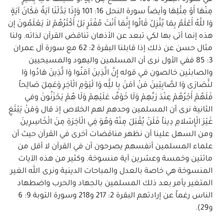
مِنْهَا أَوْ مِثْلِهَا وأيضاً سورة النحل 16: 101 وَإِذَا بَدَّلْنَا آيَةً مَكَانَ آيَةٍ
وَا للَّهُ أَعْلَمُ بِمَا يُنَّزِلُ قَالُوا إِنَّمَا أَنْتَ مُفْتَرٍ بَلْ أَكْثَرُهُمْ لاَ يَعْلَمُونَ إن
هذه إنما أتى بها لكي تبعد عن الأذهان تناقض القرآن لذاته. ولنا
مثال حسن عن ذلك إذا قابلنا البقرة 2: 62 مع سورة آل عمران
3: 85 ففي الأول نرى أن المسلمين واليهود والمسيحيين
والصابئين خالصون في قوله إِنَّ الَّذِينَ آمَنُوا وَا لَّذِينَ هَادُوا وَا
لنَّصَارَى وَا لصَّابِئِينَ مَنْ آمَنَ بِا للَِّه وَا لْيَوْمِ الْآخِرِ وَعَمِلَ صَالِحاً
فَلَهُمْ أَجْرُهُمْ عِنْدَ رَبِّهِمْ وَلَا خَوْفٌ عَلَيْهِمْ وَلَا هُمْ يَحْزَنُونَ وفي
الثانية نرى أن المسلمين وحدهم لهم الخلاص إذ قال وَمَنْ يَبْتَغِ
غَيْرَ الْإِسْلامِ دِيناً فَلَنْ يُقْبَلَ مِنْهُ وَهُوَ فِي الْآخِرَةِ مِنَ الْخَاسِرِينَ
ومن السهل علينا أن نظهر مناقضات أخرى في القرآن حيث أن
علماء المسلمين أنفسهم يصرحون أن في القرآن لا أقل من
مائتين وخمسة وعشرين آية منسوخة. وكثير من هذه الآيات
المنسوخة هي خاصة بالعدل والمباحات الدينية ونرى الله الغير
المتغير يأمر بعد ذلك المسلمين بالجهاد والحرب واضطهاد
الناس رغماً عن إرادتهم البقرة 2: 217 و218 وسورة التوبة 9: 6
و29).