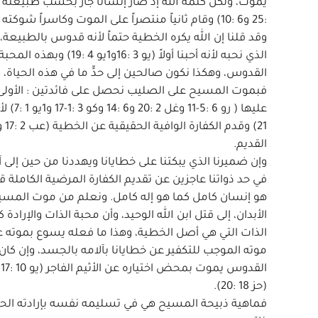
:25 و6 :10) وقام ثانياً منتصراً على الموت وكاسراً شوكته (2تي 1 :10) بل واهباً الحياة لكل من يتحد به بالإيمان (يو 3 :16 و11 :25 و26).
وقد قلنا إن الله يكره الخطية حتماً لأنه قدوس بالطبيعة،
الذي نحبه لأنه أحبنا أ
القدوس، وهكذا نكون صالحين إلى حدٍّ ما في هذه الحياة، وصالحين
فبموت المسيح على الصليب نحصل على فائدتين : الأولى، ا
القديم.
وإن ضميرنا الذي يبكتنا على خطايانا ويهددنا من حين إلى
في حد ذواتنا عاجزين عن تقديم الكفارة المرضية الكاملة
هو إنسان كامل كما هو إله كامل. ونعلم من موت المسيح
الأبدان، إلى قتل ابن الله الوحيد، وأن محبة الذات والإرا
الذات التي هي أصل الخطية، وهذا ما فعله يسوع بموته ع
موته الموجب للتكفير عن خطايانا بآلامه بالجسد، وإن كان 
(حز 18 :20).
فماهية ذبيحة المسيح هي في تسليمه نفسه بإرادته الحر