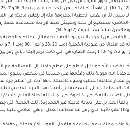
 لا سبيل لنا أن نغلب الخطية المكروهة منه إلا بإعلان محبته في ال
ولاً (يو 3 :16و1يو 4 :19) وبهذه المحبة الحاضرة نستطيع أن نحبه ونعيش طبقاً لإرادته بمساعدة نعمة 
 تماماً بعد الموت (2كو 5 :14).
لخلاص من الموت الأبدي، والثانية، النعمة التي بها نكره الخطية و
21) وقدم الكفارة الوافية الحقيقية عن الخطية (عب 2 :17 و1 يو 2 :2 و4 :10 ) وتلك الكفارة هي التي كانت ترمز إليها ذبا
 آخر بغضب الله هو دليل قاطع على عظم حاجتنا إلى المصالحة مع الله،
 قد كفانا الله مؤونة ذلك وقدَّمها على حسابنا في شخص يسوع الم
 مقدار فظاعة الخطية وسوء عاقبتها، لأنها أدت إلى أعظم جرم تق
دة كانت المحرك لآدم إلى المعصية التي أنتجت هذا الجرم العظيم، فيلز
لى الصليب لأنه ضحى بذاته وضحى بمشيئته لحياة العالم، ولا يتمّ 
بالغاً الحد، بل على ذبيحة محبته غير المحدودة، تلك المحبة التي ج
القدوس يموت بمحض اختياره عن الأثيم الفاجر (يو 10 :17 و18) فهو نائبنا الذي وفى عنا مطالب العدل الإلهي القاضي 
ة وتقديمه نفسه في طاعة كاملة حتى الموت أكثر منها في حقيقة 