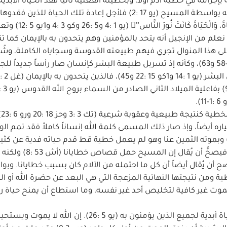
إجرامه في خطية آدم أولاً، وبخطيته الفعلية ثانياً فقد الحياة الأبدية
جنة عدن (تك 3 :3) والحياة الأبدية متضمنة في معرفة الله بواسطة المسيح (يو 17 :2) فلأجل إعادة تلك الح
يقبلوها من الله واهب الحياة بيسوع. فإنّ "فِيه كَانَتِ الحَيَاةُ، وَالْحَيَاةُ كَانَتْ
واه (أع 4 :12) وكيفية ذلك كما نعلم من الإنجيل أنه يتحد بالمؤمنين وهم يتحدون به بالإيمان كما 
لشجرة بأصلها والأصل بالأغصان (يو 15 :1-6). وعلى هذا المنوال تجري فيهم طبيعته القدوسة وسجاياه الكاملة، و
الاتحاد بالاشتراك في جسده ودمه (يو 6 :40 و47 و48 و51-58 و63)، وكأنه إذ تسربل طبيعة البشر كإنسان صار رأساً جديد
.
ولكي
 (تك 3) يطيعها تماماً باختياره أيضاً، وإذ صار ذلك المسمى كلمة الله إنساناً كاملاً فقد تمم 
طاع حتى الموت موت الصليب (في 2 :7 و8 قارن رو 5 :19) وبموته الثمين عنا وهو لم يعمل خطية قط قدم حياته فدية 
53 :5 و6 مت 20 :28 ورو 3 :15 و4 :15 و5 :8-11 و1بط 2 :24) فيصحُّ أ
نا نعلم أنه ليس فيه خطية البتة (1يو 3 :5) بل يصح أن يُقال أيضاً أن كل ما احتمله من الآلام كان بسبب خطايانا
طية ومن نتيجتها النهائية المزعجة التي هي البعد عن حضرة الله أو ا
لموت غير كافية لتخليص أحد غير نفسه، وما استطاع أن يمنح حياة ر
وأما إذا كان إلهاً كما هو إنسان فيقدر أن يخلّص ويمنح حياة أبدية لجميع الذين يؤمنون به (يو 5 :26). إن الله ل