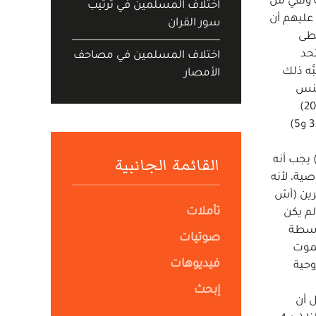
 ونُفي من
اختلاف المسلمين في ترتيب
ياة للذين فقدوها عليهم أن
سور القران
 نُورَ النَّاس"ِ (يو 1 :4 و5 :26 وكو 3 :4 و1يو 5 :12) وتعطى
تتحد
اختلاف المسلمين في مصاحف
شُبَّه ذلك
الأمصار
اً للجنس
البشري. أو بعبارة الكتاب آدم الثاني وروحاً محيياً ونائباً عن البشر (يو 1 :14 و1كو 15 :22 و45)، فالذين يتحدون به بالإيمان (غل 2 :20)
يأخذون سلطاناً أن يصيروا أولاد لله (يو 1 :12 و1يو 1-3 و4 :9) بفاعلية الميلاد الثاني الصادر من السماء بروح الله القدوس (يو 3 :3 و5)
القائمة الجانبية
 يخلص الإنسان من الموت الأبدي الذي تسبَّب عن الخطية كنتيجة طبيعية وعقوبة شرعية (تك 3 :3 وحز 18 :20 ورو 6 :23) يجب أنه
الوصية، لأنه
عن كثيرين (أش
تأملات
ن يُقال إن المسيح حمل قصاص خطايانا (أش 53 :8) ولكنه لم يكن
. وبواسطة
صوتيات
لموت
فيديوهات
وحية
إبحث
ا يموت ويستحيل أن