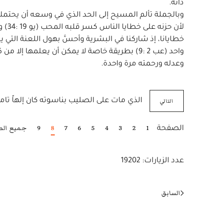
ذاته.
وبالجملة تألم المسيح إلى الحد الذي في وسعه أن يحتمل
لأن 
خطايانا، إذ شاركنا في البشرية وأحسَّ بهول اللعنة الت
وعدله ورحمته مرة واحدة.
التالي
الذي مات على الصليب بناسوته كان إلهاً تاماً ك
1
2
3
4
5
6
7
8
9
جميع ال
الصفحة
عدد الزيارات: 19202
السابق