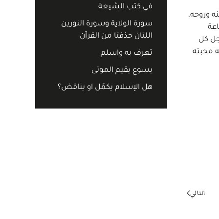
في كتب الشيعة
ه وروحه،
سورة الولاية وسورة النورين
فظاعة
اللتان حذفتا من القرآن
جل كل
) وبهذه الكيفية أظهر الله محبته
تعرف به واسلم
يسوع يقيم الموتى
هل الإسلام يكمّل او يناقض؟
التالي