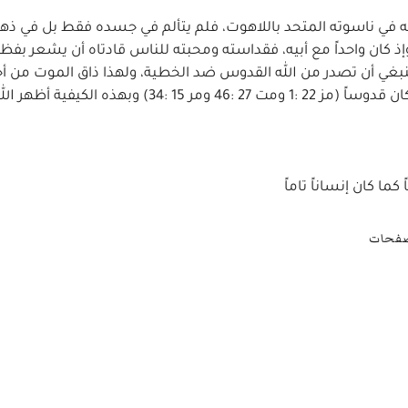
ه في ناسوته المتحد باللاهوت، فلم يتألم في جسده فقط بل في ذهن
حزنه على خطايا الناس كسر قلبه المحب (يو 19 :34) وإذ كان واحداً مع أبيه، فقداسته ومحبته للناس قادتاه أن يشعر ب
ي ينبغي أن تصدر من الله القدوس ضد الخطية، ولهذا ذاق الموت من أ
واحد (عب 2 :9) بطريقة خاصة لا يمكن أن يعلمها إلا من كان قدوساً (مز 22 :1 ومت 27 :46 ومر 15 :34
ما كان إنساناً تاماً
صفحات