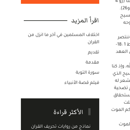
يموت، ولكن كلمة الله إذ صار إنساناً جاز بحسب طبيعته البشرية أن يذوق الموت من أجل كل واحد (عب 9:2) وقد مات من أجلنا (رو 4
مسيح
اقرأ المزيد
روحه
اختلاف المسلمين في أخر ما انزل من
ننتصر
القران
عليها ( رو 6 :5-11 وغل 2 :20 و6 :14 وكو 3 :1-17 و1يو 1 :7) لأنه قد افتدانا من عبودية الخطية (مت 20 :28 و1كو 1 :30 وأف 1 :7 و1بط 1 :18-
ئح وقرابين العهد
تقديم
مقدمة
 وإذ كنا
سورة التوبة
سيح الذي
شعر له
فيلم قصة الأنبياء
م تضحية
استحقاق
علت
الأكثر قراءة
علينا بحكم الموت
الموت
نماذج من روايات تحريف القران