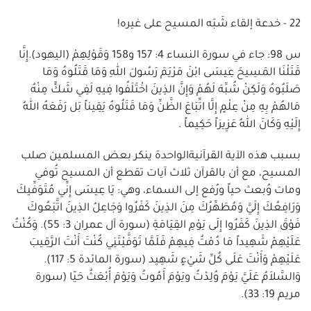
22 - خدعة إلقاء شَبَه المسيح على غيره!
س 98: جاء في سورة النساء 4: 157 و158 وَقَوْلِهِمْ (اليهود).إِنَّا
قَتَلْنَا المَسِيحَ عِيسَى ابْنَ مَرْيَمَ رَسُولَ اللهِ وَمَا قَتَلُوهُ وَمَا
صَلَبُوهُ وَلَكِنْ شُبِّهَ لَهُمْ وَإِنَّ الذِينَ اخْتَلَفُوا فِيهِ لَفِي شَكٍّ مِنْهُ
مَالهُمْ بِهِ مِنْ عِلْمٍ إِلَّا اتِّبَاعَ الظَّنِّ وَمَا قَتَلُوهُ يَقِيناً بَل رَفَعَهُ اللهُ
إِلَيْهِ وَكَانَ اللهُ عَزِيزاً حَكِيماً .
بسبب هذه الآية القرآنيةالواحدة ينكر بعض المسلمين صلب
المسيح، مع أن بالقرآن ثلاث آيات تقطع أن المسيح تُوفي
ومات وُبعث حياً ورُفع إلى السماء، وهي: يَا عِيسَى إِنِّي مُتَوَفِّيكَ
وَرَافِعُكَ إِلَيَّ وَمُطَهِّرُكَ مِنَ الذِينَ كَفَرُوا وَجَاعِلُ الذِينَ اتَّبَعُوكَ
فَوْقَ الذِينَ كَفَرُوا إِلَى يَوْمِ القِيَامَةِ (سورة آل عمران 3: 55). وَكُنْتُ
عَلَيْهِمْ شَهِيداً مَا دُمْتُ فِيهِمْ فَلَمَّا تَوَفَّيْتَنِي كُنْتَ أَنْتَ الرَّقِيبَ
عَلَيْهِمْ وَأَنْتَ عَلَى كُلِّ شَيْءٍ شَهِيد (سورة المائدة 5: 117).
وَالسَّلاَمُ عَلَيَّ يَوْمَ وُلِدْتُ ويَوْمَ أَمُوتُ وَيَوْمَ أُبْعَثُ حَيّا (سورة
مريم 19: 33).