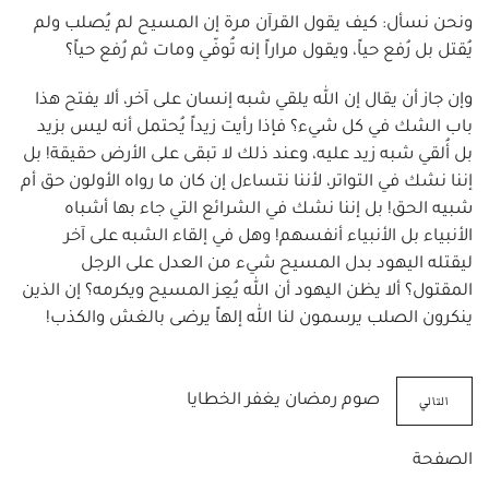
ونحن نسأل: كيف يقول القرآن مرة إن المسيح لم يُصلب ولم
يُقتل بل رُفع حياً، ويقول مراراً إنه تُوفّي ومات ثم رُفع حياً؟
وإن جاز أن يقال إن الله يلقي شبه إنسان على آخر، ألا يفتح هذا
باب الشك في كل شيء؟ فإذا رأيت زيداً يُحتمل أنه ليس بزيد
بل أُلقي شبه زيد عليه، وعند ذلك لا تبقى على الأرض حقيقة! بل
إننا نشك في التواتر، لأننا نتساءل إن كان ما رواه الأولون حق أم
شبيه الحق! بل إننا نشك في الشرائع التي جاء بها أشباه
الأنبياء بل الأنبياء أنفسهم! وهل في إلقاء الشبه على آخر
ليقتله اليهود بدل المسيح شيء من العدل على الرجل
المقتول؟ ألا يظن اليهود أن الله يُعِز المسيح ويكرمه؟ إن الذين
ينكرون الصلب يرسمون لنا الله إلهاً يرضى بالغش والكذب!
التالي
صوم رمضان يغفر الخطايا
الصفحة