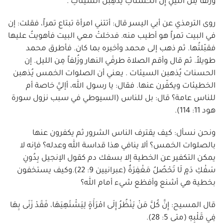
وَزُلَفاً مِنَ اللَّيْلِ إِنَّ الحَسَنَاتِ يُذْهِبْنَ السَّيِّئَاتِ .
روى الترمذي عن أبي اليسر قال: أتتني امرأة تبتاع تمراً، فقلت: إن
في البيت تمراً هو أطيب منه. فدخلتْ معي البيت فأهويتُ عليها
فقبّلتُها. ثم ذهب إلى محمد وأخبره بما كان. فأطرق محمد
طويلاً. ثم قال وأقم الصلاة طرفَي النهار وزُلفاً مِن الليل. إن
الحسنات يُذهبن السيئات . يعني أن الصلوات الخمس يُذهبن
الخطيئات ويكفّرن عنها. فقال: يا رسول الله، أإليَّ خاصة أم
للناس عامة؟ قال: بل للناس (السيوطي في سبب نزول سورة
هود 11: 114).
ونحن نسأل: كيف يقترف الناس الشرور ثم يكفرون عنها
بالصلوات الخمس؟ ألا ينافي هذا قداسة الله وعدله؟ فإنه لا
يمكن التكفير عن الخطية إلا بسفك دم كقول الإنجيل بِدُونِ
سَفْكِ دَمٍ لَا تَحْصُلُ مَغْفِرَةٌ (عبرانيين 9: 22).وكيف يستخفون
بخطية هي أشنع وأفظع شيء أمام الله؟
قال المسيح: إِنَّ كُلَّ مَنْ يَنْظُرُ إِلَى امْرَأَةٍ لِيَشْتَهِيَهَا، فَقَدْ زَنَى بِهَا
فِي قَلْبِهِ (متى 5: 28).