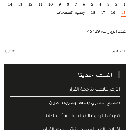
14
13
12
11
10
9
8
7
6
5
4
3
2
1
15
16
17
18
جميع الصفحات
عدد الزيارات: 45429
السابق
التالي
أضيف حديثا
الأزهر يتلاعب بترجمة القرآن
صحيح البخاري يشهد يتحريف القرآن
تحريف الترجمة الإنجليزية للقرآن بالدلائل
اختلاف المسلمين في ترتيب سور القران